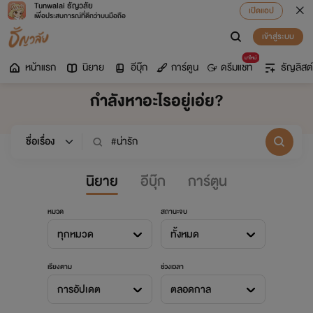
Tunwalai ธัญวลัย
เปิดแอป
เพื่อประสบการณ์ที่ดีกว่าบนมือถือ
เข้าสู่ระบบ
มาใหม่
หน้าแรก
นิยาย
อีบุ๊ก
การ์ตูน
ดรีมแชท
ธัญลิสต์
กำลังหาอะไรอยู่เอ่ย?
นิยาย
อีบุ๊ก
การ์ตูน
หมวด
สถานะจบ
ทุกหมวด
ทั้งหมด
เรียงตาม
ช่วงเวลา
การอัปเดต
ตลอดกาล