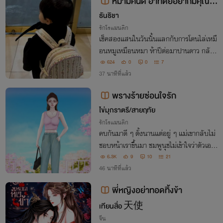
หม่ามี้คนดี อาทิตย์อยากมีคุณลุ
งคนหล่อเป็นปะป๊า
ธันธิชา
รักโรแมนติก
เช็คสองแสนในวันนั้นแลกกับการโดนไล่เหมื
อนหมูเหมือนหมา ห้าปีต่อมาปานดาว กลับ
มาพร้อมลูกชายตัวอวบที่หน้าเหมือนเขาราว
624
0
0
7
กับก๊อปวาง เห็นใครหล่อก็เห็นเป็นพ่อหมดเ
37 นาทีที่แล้ว
ลยหรือไง ชมฉันหล่อฉันเป็นพ่อเธอได้หรือ
พรางร้ายซ่อนใจรัก
ยัง ยังกั้บ
ไข่มุกราตรี/สายฤทัย
รักโรแมนติก
คบกันมาดี ๆ ตั้งนานแต่อยู่ ๆ แม่เขากลับไม่
ชอบหน้าเราขึ้นมา ชมพูนุชไม่เข้าใจว่าตัวเอง
ทำอะไรผิดไป ทั้งเธอและอคิณต่างตกอยู่ในแ
6.3K
9
10
21
ผนการบางอย่างของหยาดนภา ผู้หญิงที่อคิ
46 นาทีที่แล้ว
ณเรียกแม่มาตลอดชีวิต
พี่หญิงอย่าทอดทิ้งข้า
เทียนสื่อ 天使
จีน