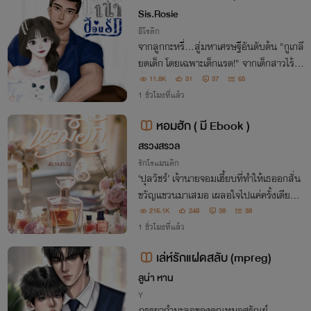
📍มี E-book
Sis.Rosie
อีโรติก
จากลูกกะหรี่...สู่มหาเศรษฐีอันดับต้น "กูเกลี
ยดเด็ก โดยเฉพาะเด็กแรด!" จากเด็กสาวไร้เดี
ยงสา...สู่สมาชิกฮาเร็ม "ลุงครามขาาา น้อง
11.8K
31
37
65
นีน่าขอโทษ"
1 ชั่วโมงที่แล้ว
หอมฮัก ( มี Ebook )
สรวงสรวล
รักโรแมนติก
‘ปุลวัชร์’ เจ้านายจอมเฮี้ยบที่ทำให้เธออกสั่น
ขวัญแขวนมาเสมอ เผลอใจไปแค่ครั้งเดียว บ
อสหน้าโหดกลับเปิดโหมดคลั่งรัก
216.1K
249
38
38
1 ชั่วโมงที่แล้ว
เล่ห์รักแฝดสลับ (mpreg)
ลูน่า หาน
Y
ภรรยากำมะลอของคุณหมอศรัณย์