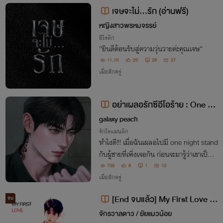
ธุ์มนุษย์ไม่ให้สูญพันธุ์จึงเริ่มขึ้น
เจษจะไม่...รัก (อ่านฟรี)
หญิงสาวพรหมจรรย์
อีโรติก
“ยินดีต้อนรับสู่ความวุ่นวายค่ะคุณเจษ”
11.1K
25
28
27
เมื่อสักครู่
อย่าเผลอรักซีอีโอร้าย : One Ni
ght
galaxy peach
รักโรแมนติก
ทำไงดี!!! เมื่อฉันเผลอไปมี one night stand
กับผู้ชายที่เพิ่งเจอกัน ก่อนจะมารู้ว่าเขาเป็นป
ระธานบริษัทที่ตัวเองกำลังจะไปฝึกงาน!!
739
8
1
10
เมื่อสักครู่
[End จบแล้ว] My First Love ฉั
จบ
นรักนายพี่ว้าก 18+ [ไปรท์ x ใบพลู]
จักรวาลดาว / ยัยแมวน้อย