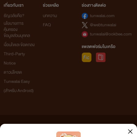
เกี่ยวกับเรา
ช่วยเหลือ
ช่องทางติดต่อ
ธัญวลัยคือ?
บทความ
tunwalai.com
นโยบายการ
FAQ
@webtunwalai
คุ้มครอง
tunwalai@ookbee.com
ข้อมูลส่วนบุคคล
เงื่อนไขและข้อตกลง
แพลตฟอร์มในเครือ
Third-Party
Notice
ดาวน์โหลด
Tunwalai Easy
(สำหรับ Android)
ข้อความที่ท่านได้อ่านจากเว็บไซต์นี้เกิดจากการเขียนโดยสาธารณชนและเผยแพร่โดยอัตโนมัติ ผู้ดูแล
เว็บไซต์แห่งนี้ไม่ได้เห็นด้วยและไม่ขอรับผิดชอบต่อข้อความใดๆ ทั้งสิ้น ดังนั้นผู้อ่านทุกท่านโปรดใช้