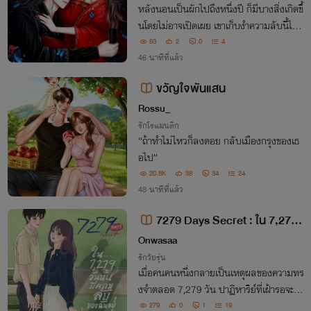
หลังนอนเป็นผักไปถึงหนึ่งปี ก็มีบางสิ่งเกิดขึ้
นโดยไม่อาจเปิดเผย เขาเก็บงำความลับนี้ไว้ใ
นใจตลอด เพราะหวั่นเกรงว่าหากนางรู้เข้าอา
83
2
0
4
จทอดทิ้งเขาไปด้วยความหวาดกลัว ดังนั้นเข
46 นาทีที่แล้ว
าจะทำทุกทางเพื่อเคียงข้างนางให้ได้!
ขวัญใจพันแสน
Rossu_
รักโรแมนติก
“ถ้าทำไม่ไหวก็ลงดอย กลับเมืองกรุงของเธ
อไป”
20.8K
38
34
24
48 นาทีที่แล้ว
7279 Days Secret : ใน 7,279
วันนั้นมีความลับของฉันอยู่ (E-Boo
Onwasaa
k ลงหลังปรับเนื้อหาค่ะ)
รักวัยรุ่น
เมื่อคนคนหนึ่งกลายเป็นเหตุผลของความทร
งจำตลอด 7,279 วัน ปาฏิหาริย์ที่เฝ้ารอจะพ
าหัวใจที่เติบโตขึ้น ไปพบกับความหมายของค
279
0
1
19