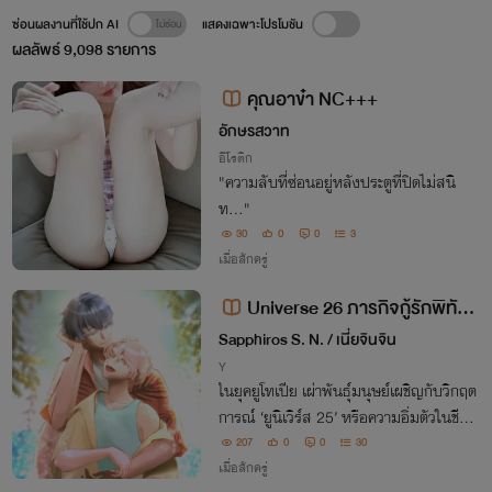
ซ่อนผลงานที่ใช้ปก AI
แสดงเฉพาะโปรโมชัน
ผลลัพธ์
9,098
รายการ
คุณอาข๋า NC+++
อักษรสวาท
อีโรติก
"ความลับที่ซ่อนอยู่หลังประตูที่ปิดไม่สนิ
ท..."
30
0
0
3
เมื่อสักครู่
Universe 26 ภารกิจกู้รักพิทักษ์
โลก [Omegaverse]
Sapphiros S. N. / เนี่ยจินจิน
Y
ในยุคยูโทเปีย เผ่าพันธุ์มนุษย์เผชิญกับวิกฤต
การณ์ ‘ยูนิเวิร์ส 25’ หรือความอิ่มตัวในชีวิต
จนสูญเสียสัญชาตญาณในการเอาชีวิตรอด
207
0
0
30
ภารกิจฟื้นคืนสัญชาตญาณเพื่อดำรงเผ่าพัน
เมื่อสักครู่