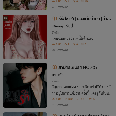
1.7K
1
0
10
24 นาทีที่แล้ว
ซีรีส์ซิง 9 | น้องเมียน่ารัก [อ่านฟ
จบ
รีมีอีบุ๊ก]
Khanny_ ขันนี่
อีโรติก
‘เพลงขอพี่ยอร์ชแค่นี้ได้ไหมคะ’
6.1K
2
0
6
28 นาทีที่แล้ว
สามีกระซิบรัก NC 20+
แกมแก้ว
อีโรติก
สัญญาก่อนแต่งงานระบุชัด จะไม่มีคำว่า "รั
ก" อยู่ในการแต่งงานครั้งนี้ แต่อยู่กันไปนาน
เข้าอิสามีเกิดหลงรักภรรยาตัวเองเข้า แล้วจะ
3.4M
3.3K
3.6K
97
ทำอย่างไร ภรรยาที่ไม่เคยคิดรักเขาจึงจะรักต
31 นาทีที่แล้ว
อบ วรรธนัยต้องวางกลยุทธให้ดี