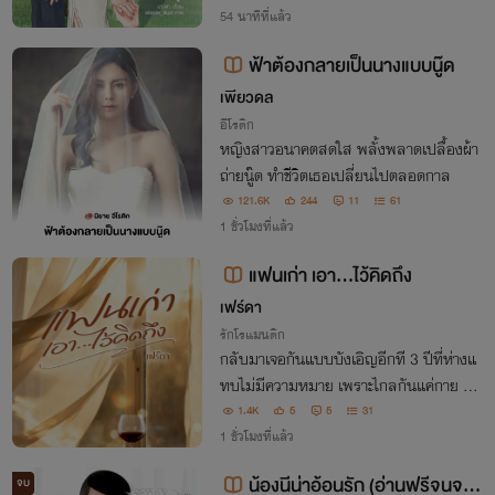
วามรักแบบไหน
54 นาทีที่แล้ว
ฟ้าต้องกลายเป็นนางแบบนู๊ด
เพียวดล
อีโรติก
หญิงสาวอนาคตสดใส พลั้งพลาดเปลื้องผ้า
ถ่ายนู๊ด ทำชีวิตเธอเปลี่ยนไปตลอดกาล
121.6K
244
11
61
1 ชั่วโมงที่แล้ว
แฟนเก่า เอา...ไว้คิดถึง
เฟร์ดา
รักโรแมนติก
กลับมาเจอกันแบบบังเอิญอีกที 3 ปีที่ห่างแ
ทบไม่มีความหมาย เพราะไกลกันแค่กาย สุด
ท้ายความคิดถึงของโปรดป้องก็มีเท่าเดิม เพิ่
1.4K
5
5
31
มเติมคือแพ้เสียงในหัวซ้ำๆ เวลาอยู่กับนวิน
1 ชั่วโมงที่แล้ว
ดา “ให้พี่พูดตรงๆ จากใจไหมน่า พี่คิดถึง”
น้องนีน่าอ้อนรัก (อ่านฟรีจนจบ)
จบ