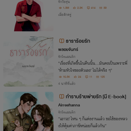
รักวัยรุ่น
1.3M
2.3K
414
39
เมื่อสักครู่
ธาราร้อยรัก
พลอยจันทร์
รักโรแมนติก
"เรื่องที่เกิดขึ้นในคืนนั้น...มันคงเป็นเพราะพี่
'ห้ามหัวใจของตัวเอง' ไม่ได้จริง ๆ"
16.5K
24
11
125
4 นาทีที่แล้ว
กำราบร้ายพ่ายรัก [มี E-book]
Airreehanna
รักโรแมนติก
“เอาวะ! ไหน ๆ ก็แต่งงานแล้ว ขอใช้ของหลว
งให้คุ้มค่าภาษีหน่อยก็แล้วกัน”