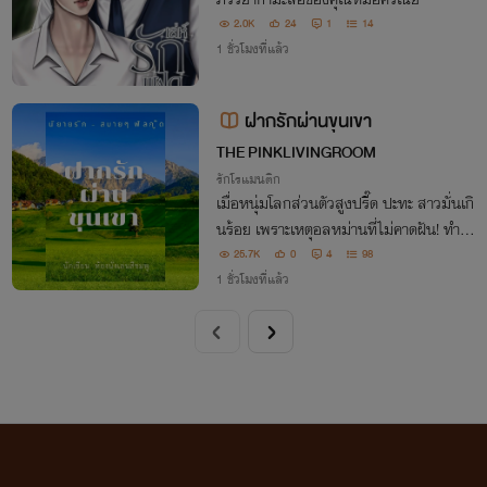
2.0K
24
1
14
1 ชั่วโมงที่แล้ว
ฝากรักผ่านขุนเขา
THE PINKLIVINGROOM
รักโรแมนติก
เมื่อหนุ่มโลกส่วนตัวสูงปรี๊ด ปะทะ สาวมั่นเกิ
นร้อย เพราะเหตุอลหม่านที่ไม่คาดฝัน! ทำให้
ทั้งคู่ต้องมาแต่งงานกันโดยที่ไม่ตั้งใจ ตามลุ้น
25.7K
0
4
98
ว่ารักแท้จะผลิบานบนขุนเขาแห่งนี้ได้หรือไม่
1 ชั่วโมงที่แล้ว
นิยายฟีลกู๊ด น่ารักจับใจ