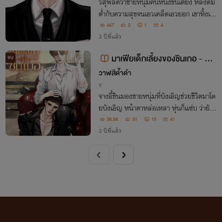
วสุพลคว้าชายหนุ่มคนหนึ่งขึ้นเตียง หลังดื่ม
ด่ำกับความสุขจนเอวเคล็ดเอวยอก เขาทิ้งเงิ
นเอาไว้รีบชิ่งหนี ใครมันจะคิดล่ะว่า ไอ้เด็กหน้
447
2
1
4
าอ่อนจะเป็นรุ่นน้องลูกสาวบุญธรรม!
3 ปีที่แล้ว
มาเฟียเด็กเลี้ยงของชินเกอ - ปิด
จบ
ตอน
วาฬสีด๊ำดำ
Y
จางอี้ชินมองชายหนุ่มที่บังเอิญช่วยชีวิตมาโด
ยบังเอิญ หน้าตาหล่อเหลา หุ่นก็แซ่บ ว่ายังไ
งน่ะ! คนคนนี้ความจำเสื่อมงั้นเหรอ...!!! //
38.8K
31
15
41
"นายเป็นเด็กเลี้ยงของฉันเด็กดี ไหนลองเรีย
3 ปีที่แล้ว
ก ชินเกอ สิครับ"