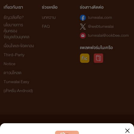
เกี่ยวกับเรา
ช่วยเหลือ
ช่องทางติดต่อ
ธัญวลัยคือ?
บทความ
tunwalai.com
นโยบายการ
FAQ
@webtunwalai
คุ้มครอง
tunwalai@ookbee.com
ข้อมูลส่วนบุคคล
เงื่อนไขและข้อตกลง
แพลตฟอร์มในเครือ
Third-Party
Notice
ดาวน์โหลด
Tunwalai Easy
(สำหรับ Android)
ข้อความที่ท่านได้อ่านจากเว็บไซต์นี้เกิดจากการเขียนโดยสาธารณชนและเผยแพร่โดยอัตโนมัติ ผู้ดูแล
เว็บไซต์แห่งนี้ไม่ได้เห็นด้วยและไม่ขอรับผิดชอบต่อข้อความใดๆ ทั้งสิ้น ดังนั้นผู้อ่านทุกท่านโปรดใช้