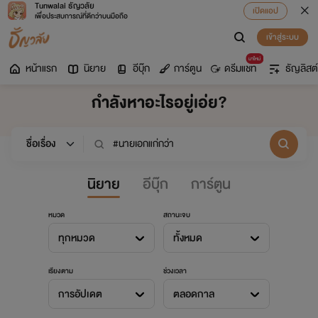
Tunwalai ธัญวลัย
เปิดแอป
เพื่อประสบการณ์ที่ดีกว่าบนมือถือ
เข้าสู่ระบบ
มาใหม่
หน้าแรก
นิยาย
อีบุ๊ก
การ์ตูน
ดรีมแชท
ธัญลิสต์
กำลังหาอะไรอยู่เอ่ย?
นิยาย
อีบุ๊ก
การ์ตูน
หมวด
สถานะจบ
ทุกหมวด
ทั้งหมด
เรียงตาม
ช่วงเวลา
การอัปเดต
ตลอดกาล