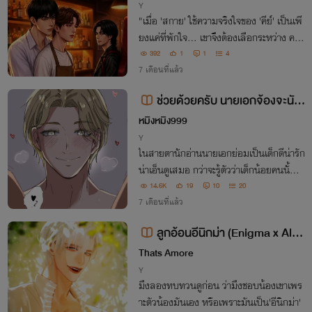
Y
"เมื่อ 'สกาย' ใช้ความจริงใจของ 'คีย์' เป็นเพี
ยงแค่ที่พักใจ... เขาจึงต้องเลือกระหว่าง ควา
มจริงที่โหดร้าย หรือ ความรักที่ซื่อสัตย์ บนเ
392
1
1
4
ส้นขอบลวงที่เต็มไปด้วยรอยแผล... และคว
7 เดือนที่แล้ว
ามทรงจำที่ไม่อาจลืม" ​
ช่วยด้วยครับ นายเอกจ้องจะนัว
ผม(ไกด์Xเซนติเนล)
หมิงหมิง999
Y
ในสายตานักอ่านนายเอกย่อมเป็นเด็กดีน่ารัก
น่าเอ็นดูเสมอ กว่าจะรู้ตัวว่าเด็กน้อยคนนั้นเป็
นหมาป่าก็ถูกกลืนลงท้องไปแล้วเรียบร้อย
14.6K
19
10
20
7 เดือนที่แล้ว
ลูกอ้อนอีนิกม่า (Enigma x Alph
a)
Thats Amore
Y
มึงลองทบทวนดูก่อน ว่ามึงชอบน้องเขาเพร
าะตัวน้องมันเอง หรือเพราะมันเป็น'อีนิกม่า'