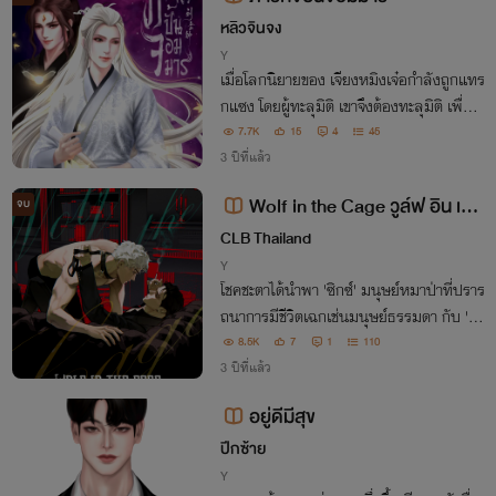
หลิวจินจง
Y
เมื่อโลกนิยายของ เจียงหมิงเจ๋อกำลังถูกแทร
กแซง โดยผู้ทะลุมิติ เขาจึงต้องทะลุมิติ เพื่อคื
นชีพพระเอกอย่างเร่งด่วน ก่อนที่โลกนิยายจ
7.7K
15
4
45
ะล่มสลาย ...ปฏิบัติการ สู้ตายเพื่อผู้จึงเกิดขึ้
3 ปีที่แล้ว
น...
Wolf in the Cage วูล์ฟ อิน เดอ
จบ
ะ เคจ
CLB Thailand
Y
โชคชะตาได้นำพา 'ซิกซ์' มนุษย์หมาป่าที่ปราร
ถนาการมีชีวิตเฉกเช่นมนุษย์ธรรมดา กับ 'มา
ร์ลอน เคจ' มาเฟียหนุ่มเลือดเย็นไร้หัวใจ ให้
8.5K
7
1
110
มาร่วมเดินบนเส้นทางคู่ขนานที่เต็มไปด้วยอุ
3 ปีที่แล้ว
ปสรรคขวากหนาม และฝ่าฟันบททดสอบ...
อยู่ดีมีสุข
ปีกซ้าย
Y