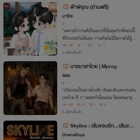
น'รุม'ทำโทษ 'พระจันทร์' อย่างหนักจนขาสั่
ฟ้าพิรุณ (อ่านฟรี)
จบ
น!
มาธิระ
Y
"เพราะถ้ากานต์เป็นแบบที่นั่งคุยกับพี่ตอนนี้
พี่รับประกันได้เลย กานต์จะไม่มีโอกาสได้รู้จัก
กับพี่ เพราะพี่ไม่ชอบคนขี้ขลาดตาขาวไม่มีคว
1.3K
1
1
11
ามเชื่อมั่นในตัวเองแบบนี้ และที่สำคัญคือกา
3 เดือนที่แล้ว
รไม่เคารพตัวเองแบบนี้"
มารยาสาไถย | Mpreg
ออย.
Y
“เกือบจะเป็นดาวค้างฟ้า ดันตกอับเพราะเล่น
บทร้าย หึ ๆ ”เพชรกำมือแน่น จ้องคนอายุน้
อยกว่าเกือบสิบปีที่กำลังยืนกอดอกยิ้มเยาะ
1.2K
10
1
3
“ไม่คิดจะกลับมาอยู่ในอ้อมอกผัวโจรหรือไง ไ
3 เดือนที่แล้ว
ม่ต้องทำงาน..แค่เป็นเมียบำเรอก็พอ“
Skyline : เส้นขอบรัก...เส้นขอบ
ลวง
DramaBoys