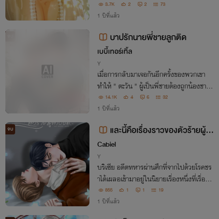
3.7K
2
2
73
1 ปีที่แล้ว
บาปรักนายพี่ชายลูกติด
จบ
เบบี้เทอร์เทิ้ล
Y
เมื่อการกลับมาเจอกันอีกครั้งของพวกเขา
ทำให้ " ตะวัน " ผู้เป็นพี่ชายต้องถูกน้องชายต่
างสายเลือดกลั่นแกล้งในสารพัดวิธีเพื่อเอา
14.1K
4
6
32
คืน เรื่องราวในอดีตที่เขาพยายามลืมกลับตอ
1 ปีที่แล้ว
กย้ำให้ต้องจดจำเมื่อมาอยู่ใกล้ชิดกัน
และนี้คือเรื่องราวของตัวร้ายผู้ต
จบ
าบอด
Cabiel
Y
บริเซีย อดีตทหารผ่านศึกที่จากไปด้วยโรคชร
าได้เผลอเข้ามาอยู่ในนิยายเรื่องหนึ่งที่เรื่องร
าวของมันจบไปแล้วแต่ชีวิตของตัวละครยังค
855
1
1
19
งต้องดำเนินต่อไปตัวร้ายผู้ตาบอดคนนั้นอดีต
1 ปีที่แล้ว
ทหารผ่านศึกจะจัดการได้หรือเปล่านะ?