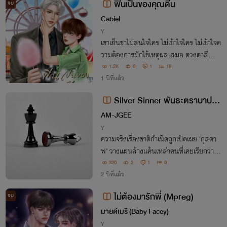
ฟินเป็นของคุณดีน
จบ
Cabiel
Y
เขาเย็นชาไม่สนใจใคร ไม่เข้าใจใคร ไม่เข้าใจค
วามต้องการมักใช้เหตุผลเสมอ ดวงตาสีดำไร้
ประกายของเขาว่างเปล่าจริงๆ แต่มันคืออดีต
1.2K
0
1
19
เพราะเมื่อเขารู้จักฟินชีวิตเขาก็ถูกเเต่งแต้มอย่
1 ปีที่แล้ว
างงดงาม
Silver Sinner พันธะตราบาปสีเ
งิน [ YAOI/ Mpreg ]
AM-JGEE
Y
ความจริงเรื่องชาติกำเนิดถูกเปิดเผย ‘กุสตา
ฟ’ วางแผนล้างแค้นเหล่าคนที่เคยเรียกว่าคร
อบครัว เขาจึงตอบรับสัญญาหมั้นหมายของ
320
2
1
0
‘ซาร์ฌองต์’ แม่พันธุ์ประหลาด ที่ซุกซ่อนควา
2 ปีที่แล้ว
มลับบางอย่างในอดีตเอาไว้
ไม่ต้องมารักพี่ (Mpreg)
จบ
มายด์เมรี (Baby Facey)
Y