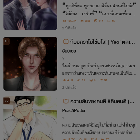
❝พูดสิพี่ดล พูดออกมาสิที่ผมสอนพี่ไปน่ะ❞
❝ไม่ต้อง...มารักพี่❞ ❝แบบนี้แหละพี่ดล ที่
ผมอยากได้ยินจากปากพี่ที่สุด❞ ปราบต์นั้นร้
146.9K
333
115
50
2 ปีที่แล้ว
ายกาจ แต่ดลธีก็ยังยินดีที่จะอยู่กับความร้าย
กาจนี้เพียงเพราะว่า ❝รัก❞ คำเดียว
ก็บอกว่าไม่ใช่ผีไง! | Yaoi ติดเหรี
จบ
ยญ 23/09/66-23:23
อัยย์เอย
Y
'ไนน์' หมอดูตาทิพย์ ถูกรถชนจนวิญญาณอ
อกจากร่างเพราะรับเคราะห์แทนคนอื่นที่เขาช่
วยไว้ และมีเพียง 'แอล' คนเดียวที่เห็นเขา ไ
4.5K
11
4
31
นน์เลยต้องอ้อนวอนขอให้แอลช่วยทำตามที่
2 ปีที่แล้ว
ยมฑูตบอกเพื่อจะได้กลับเข้าร่างอีกครั้ง
ความลับของคนดี #คิมคนดี (alp
จบ
ha x beta)
PeachPotter
Y
ความลับของคนดีมีอยู่ไม่กี่อย่าง แต่ทำไมทุก
ความลับถึงต้องมีรองประธานบริษัทอย่างคุ
13.7K
16
5
27