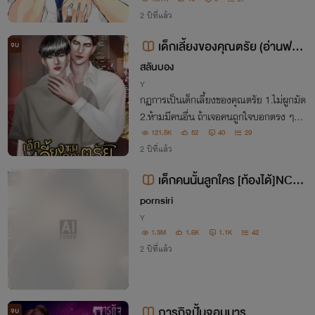
ณคิมหันต์อยู่ด้วย!“ผมขายให้คุณแล้ว ขอเงิ
นแสนห้าให้ผมด้วยครับคุณคิม”“ไม่ได้หรอก
2 ปีที่แล้ว
ถ้าอยากได้แสนห้า คุณก็ขายให้ผมอีกสิ”
เด็กเลี้ยงของคุณตรัย (อ่านฟรีถึ
จบ
ง 29/02/67)
สลันบอง
Y
กฏการเป็นเด็กเลี้ยงของคุณตรัย 1.ไม่ผูกมัด
2.ห้ามมีคนอื่น ถ้าเจอคนถูกใจบอกตรง ๆ
3.ทำตามที่บอกหมายถึงสนองฉันตอนที่ต้อง
121.5K
52
40
29
การทุกเมื่อ
2 ปีที่แล้ว
เด็กคนนั้นลูกใคร [ท้องได้]NC20
จบ
+ นายเอกแก่กว่า
pornsiri
Y
1.3M
1.6K
1.1K
42
2 ปีที่แล้ว
ภารกิจปั้นจอมมาร
จบ