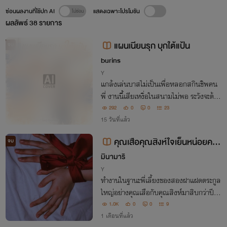
ซ่อนผลงานที่ใช้ปก AI
แสดงเฉพาะโปรโมชัน
ผลลัพธ์
38
รายการ
แผนเนียนรุก บุกใต้แป้น
จบ
burins
Y
แกล้งเล่นบาสไม่เป็นเพื่อหลอกสกินชิพคน
พี่ งานนี้เสียเหงื่อในสนามไม่พอ ระวังจะต้อง
ไปเสียเหงื่อต่อในห้องซ้อมส่วนตัวนะน้องเจย
292
0
0
23
์!
15 วันที่แล้ว
คุณเสือคุณสิงห์ใจเย็นหน่อยครับ
จบ
พี่แค่ลาออกไปแต่งงาน | PWP (3P)
มินามาริ
Y
ทำงานในฐานะพี่เลี้ยงของสองฝาแฝดตระกูล
ใหญ่อย่างคุณเสือกับคุณสิงห์มาสิบกว่าปี วั
นนี้ถึงเวลาลาออกไปแต่งงานตามที่แม่ขอ แ
1.0K
0
0
9
ต่คุณหนูทั้งสองดันไม่เห็นด้วย แถมยังพากั
1 เดือนที่แล้ว