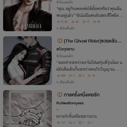
รักโรแมนติก
“คุณ..อยู่กับเพลงต่อได้มั้ยคะหรือว่าคุณมีแ
ฟนอยู่แล้ว”“ฉันไม่มีแฟนฉันชอบชีวิตอิสระ
ไม่อยากผูกมัดกับใครเธอห้ามเรียกร้องอะไร
21.5K
32
12
58
จากฉันทั้งนั้นเธอรับข้อตกลงนี้ได้หรือเปล่
4 เดือนที่แล้ว
า”“ตกลงค่ะเพลงจะไม่เรียกร้องอะไรจากคุ
(The Ghost Rider)ซวยแล้ว! รุ่
ณ"
นพี่สุดหล่อกลายเป็นผีตามติดฉัน
แก้วกุหลาบ
รักโรแมนติก
​"ระยะห่างระหว่างเราไม่ใช่แค่รุ่นพี่รุ่นน้อง แ
ต่มันคือเส้นกั้นระหว่างคนกับวิญญาณ... ใ
นวันที่เขาขอความช่วยเหลือ เธอจะเลือกช่ว
289
0
0
13
ยให้เขาสมหวัง หรือรั้งเขาไว้ให้อยู่ข้างกายต
4 เดือนที่แล้ว
ลอดไป?"
กาลครั้งหนึ่งเคยรัก
Kutiwatlomyess
Y
ความรักงั้นหรือจะยาวนาน
177
0
1
1