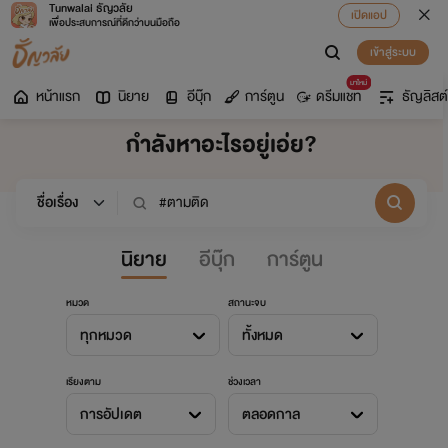
Tunwalai ธัญวลัย
เปิดแอป
เพื่อประสบการณ์ที่ดีกว่าบนมือถือ
เข้าสู่ระบบ
มาใหม่
หน้าแรก
นิยาย
อีบุ๊ก
การ์ตูน
ดรีมแชท
ธัญลิสต์
กำลังหาอะไรอยู่เอ่ย?
นิยาย
อีบุ๊ก
การ์ตูน
หมวด
สถานะจบ
ทุกหมวด
ทั้งหมด
เรียงตาม
ช่วงเวลา
การอัปเดต
ตลอดกาล