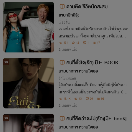
ว้เพียงหินร้าวก้อนหนึ่ง
ตามติด ชีวิตนักสะสม
ลายหมึกสีรุ้ง
เรื่องสั้น
เราจะไปตามติดชีวิตนักสะสมกัน ไม่ว่าคุณจะ
สะสมอะไรเราก็จะตามไปหาคุณ เพื่อไปถามเ
พื่อไปค้นหาความจริงเกี่ยวกับของที่คุณสา
451
12
1
17
สมอยู่ ว่ามันจะ amazing มากแค่ไหน
2 เดือนที่แล้ว
คนที่ตั้งใจ(รัก) มี E-BOOK
จบ
นามปากกา หวานใจเธอ
รักโรแมนติก
รู้จักกันมาตั้งแต่เด็กมีความรู้สึกดีๆให้กันมา
กกว่าพี่น้องแต่ต้องห่างกันไม่ติดต่อกัน10ปี
กลับมาเจอกันอีกครั้งต้องแต่งงานกันแต่พอ
16.1K
13
29
92
ถามว่าจำกันได้มั้ย“จำไม่ได้ค่ะ”“จำไม่ได้ครั
2 เดือนที่แล้ว
บ”ใครจะเล่นบทลืมได้เนียนกว่ากัน
คนที่คิดว่าจะไม่(รัก)[มีE-book]
จบ
นามปากกา หวานใจเธอ