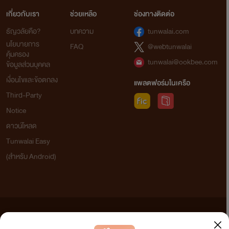
เกี่ยวกับเรา
ช่วยเหลือ
ช่องทางติดต่อ
ธัญวลัยคือ?
บทความ
tunwalai.com
นโยบายการ
FAQ
@webtunwalai
คุ้มครอง
tunwalai@ookbee.com
ข้อมูลส่วนบุคคล
เงื่อนไขและข้อตกลง
แพลตฟอร์มในเครือ
Third-Party
Notice
ดาวน์โหลด
Tunwalai Easy
(สำหรับ Android)
ข้อความที่ท่านได้อ่านจากเว็บไซต์นี้เกิดจากการเขียนโดยสาธารณชนและเผยแพร่โดยอัตโนมัติ ผู้ดูแล