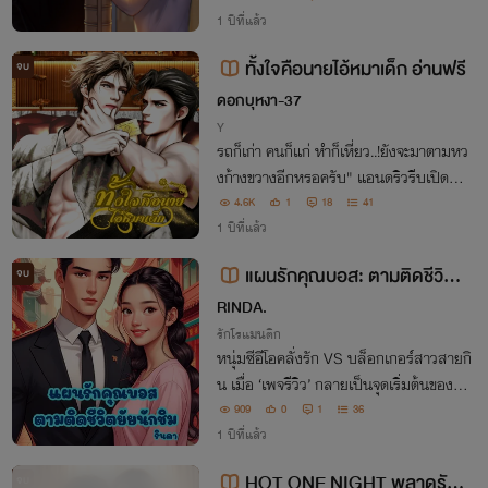
ทำให้ไปเจอกับพระเอกอันดับหนึ่งของวงกา
1 ปีที่แล้ว
รที่ชอบจ้องเขาราวกับเผลอไปเหยียบเท้าอีก
ทั้งใจคือนายไอ้หมาเด็ก อ่านฟรี
จบ
ฝ่าย
ดอกบุหงา-37
Y
รถก็เก่า คนก็แก่ หำก็เหี่ยว..!ยังจะมาตามหว
งก้างขวางอีกหรอครับ" แอนดริวรีบเปิดกาง
เกงส่องซ้ายแลขวาว่าหำเขาเห*่ยวจริงๆหรือ
4.6K
1
18
41
เปล่า" พูดจบก็หันไปถามกับบอดี้การ์ดว่าหำ
1 ปีที่แล้ว
กูเหยี่ยวจริงๆ หรอวะ!ทุกคนต้องเป็นตาเดีย
แผนรักคุณบอส: ตามติดชีวิตยั
จบ
ว
ยนักชิม
RINDA.
รักโรแมนติก
หนุ่มซีอีโอคลั่งรัก VS บล็อกเกอร์สาวสายกิ
น เมื่อ ‘เพจรีวิว’ กลายเป็นจุดเริ่มต้นของ ‘แ
ผนรัก’ พร้อมรสหอม เผ็ด หวาน ที่อาจทำใ
909
0
1
36
1 ปีที่แล้ว
ห้หัวใจคุณเต้นแรงกว่ากินหม่าล่า! 🍢💘
HOT ONE NIGHT พลาดรักรุ่
จบ