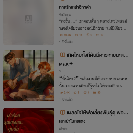
นพี่วิศวะ
ทาสรักเหล่าอีกาดำ
รักวัยรุ่น
“คงงั้น …” เขาตอบสั้นๆ พลางไหวไหล่อย่
างจงใจยียวนอารมณ์อีกฝ่าย “แต่ผีเดียวที่พี่
จะยอมเป็นคือผีเลียหัวนะครับ”
10.7K
11
9
12
1 ปีที่แล้ว
เกิดใหม่ทั้งทีดันมีดาวหายนะตา
มติด #อย่าตามสิเคล
Ms.K✦
Y
❝นั่นใคร?❞ พลังงานสีดำลอยอบอวลแบบ
นั้น มองแวบเดียวก็รู้ว่าไม่ใช่เรื่องดี! ดาวหา
ยนะแบบนี้ห้ามเข้าใกล้โดยเด็ดขาด หลีกได้ก็
2.4K
3
1
39
1 ปีที่แล้ว
ต้องหลีก หลบได้ก็ต้องหลบ... ❝อ๋อ...นั่น
รูมเมตลูกพี่ไง❞ ❝...❞
เผลอใจให้พ่อเลี้ยงพันธุ์ดุ พ่อเลี้
ยงฤทธิ์+น้องกั้ง (NC++🔥🔥) มีe
เสาเย่าในหอแดง
อีโรติก
book