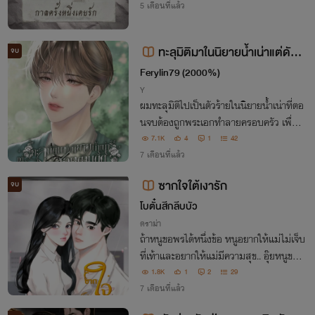
5 เดือนที่แล้ว
ทะลุมิติมาในนิยายน้ำเน่าแต่ดันโ
จบ
ดนพระเอกตามติด
Ferylin79 (2000%)
Y
ผมทะลุมิติไปเป็นตัวร้ายในนิยายน้ำเน่าที่ตอ
นจบต้องถูกพระเอกทำลายครอบครัว เพื่อป
ลายทางอันแสนสุข ผมเลยขัดขวางเส้นเรื่อ
7.1K
4
1
42
งด้วยการเอาตัวเองเข้าไปแทรก แต่ไหงพระเ
7 เดือนที่แล้ว
อกดันมาติดหนึบอยู่กับผมซะงั้น!
ซากใจใต้เงารัก
จบ
โบตั๋นสีกลีบบัว
ดราม่า
ถ้าหนูขอพรได้หนึ่งข้อ หนูอยากให้แม่ไม่เจ็บ
ที่เท้าและอยากให้แม่มีความสุข.. อุ๊ยหนูขอเ
กินหนึ่งขอไปแล้ว ลูกไม่คิดที่จะขอพรให้ได้เ
1.8K
1
2
29
จอเขาเลย.. คนเป็นแม่ต้องสอนลูกว่าอย่างไ
7 เดือนที่แล้ว
รกันลูกถึงไม่คิดที่จะอยากเจอเขา..