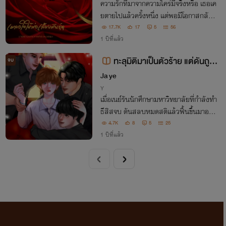
ความรักที่มาจากความใคร่มีจริงหรือ เธอเค
ยตายไปแล้วครั้งหนึ่ง แต่พอมีโอกาสกลับม
าอีกครั้ง ความจริงกลับทำให้เธอเสียใจยิ่งก
17.7K
17
5
56
ว่าตอนที่เธอตายเสียอีก
1 ปีที่แล้ว
ทะลุมิติมาเป็นตัวร้าย แต่ดันถูกเ
จบ
หล่าตัวเอกตามติด
Ja ye
Y
เมื่อเนย์รันนักศึกษามหาวิทยาลัยที่กำลังทำ
ธีสิสจบ ดันสลบหมดสติแล้วฟื้นขึ้นมาอยู่ใ
นร่างตัวร้ายในนิยาย เป้าหมายหลักคือผันตั
4.7K
8
5
25
วจากตัวร้ายไปเป็นพ่อสื่อ แต่ทำไมเหล่าตัวเ
1 ปีที่แล้ว
อกถึงได้มาตามติดอย่างนี้นะ!?