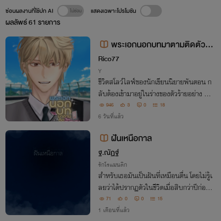
ซ่อนผลงานที่ใช้ปก AI
แสดงเฉพาะโปรโมชัน
ผลลัพธ์
61
รายการ
พระเอกนอกบทมาตามติดตัวร้า
ยแบบผม!
Rico77
Y
ชีวิตสโลว์ไลฟ์ของนักเขียนนิยายพันตอน ก
ลับต้องเข้ามาอยู่ในร่างของตัวร้ายอย่าง กู้ห
ลิน ลูกบุญธรรมของตระกูลกู้ ซึ่งในอนาคต
946
3
0
18
จะถูกพระเอกแมรี่ซูที่ย้อนเวลามาแก้แค้น ถู
6 วันที่แล้ว
กขังอยู่ในคุกจนตาย
ฝันเหนือกาล
ฐ.ณัฏฐ์
รักโรแมนติก
สำหรับเธอมันเป็นฝันที่เหมือนตื่น โดยไม่รู้เ
ลยว่าได้ปรากฏตัวในชีวิตเมื่อสิบกว่าปีก่อนข
องเขา สำหรับเขามันเป็นตื่นที่เหมือนฝัน กา
71
0
0
15
รพบกันที่อธิบายไม่ได้ และหลักฐานจริงทิ้งไ
1 เดือนที่แล้ว