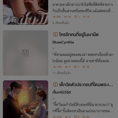
มาตาลดาเด็กสาวน่ารักใสซื่อที่ติดพี่ชายราว
กับเป็นชิ้นส่วนหนึ่งของชีวิต แม้แต่ตอนที่พี่เ
ธอแต่งงานเธอก็ต้องตามติดถึงขนาดเข้าไปข
834
10
1
16
อน้องว่าที่พี่สะใภ้แต่งงานเพื่อจะได้เข้าไปอยู่
9 เดือนที่แล้ว
ในบ้านหลังเดียวกับพี่ชายให้ได้
ใครอีกคนที่อยู่ในเงามืด
จบ
BluesCynthia
Y
“พี่ตามผมอยู่ตลอดเวลา คอยหาเรื่องเข้ามา
ใกล้ผม ดูอย่างตอนนี้สิ สายตาที่พี่มองผม
มันเรียกว่าเกลียดแน่หรอ”
1.5K
0
1
15
11 เดือนที่แล้ว
เด็กวัดตัวประกอบที่โดนพระเอก
ตามติด [omegaverse]
เอ็นเจนิเวิร์ส
Y
“จี๊ด”โอเมก้าวัยยี่สิบสองที่มีฉายานามว่า“ลู
กพี่จี๊ด”นั้นต้องหาเงินมาแบ่งเบาภาระหลวง
ตา จึงต้องรับงานเสริมเป็นตัวประกอบ จน
3.0K
3
5
22