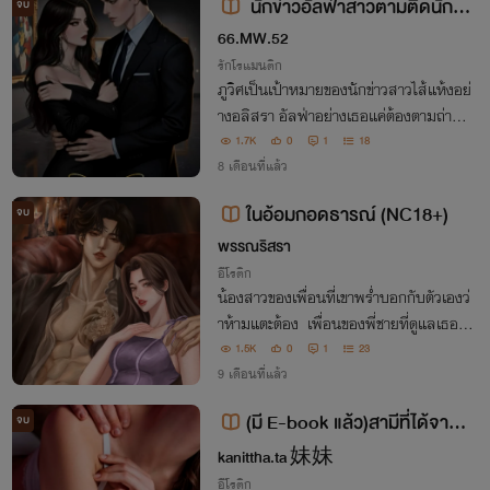
นักข่าวอัลฟ่าสาวตามติดนักธุร
จบ
กิจอีนิกม่า (มี E-book)
66.MW.52
รักโรแมนติก
ภูวิศเป็นเป้าหมายของนักข่าวสาวไส้แห้งอย่
างอลิสรา อัลฟ่าอย่างเธอแค่ต้องตามถ่ายรู
ปเขาจนกว่าจะได้หลักฐานว่าเขาซุกผู้หญิงที่ไ
1.7K
0
1
18
หนเอาไว้ แต่ไหงไปๆมาๆเธอดันซวยต้องมา
8 เดือนที่แล้ว
รับมือกับเขาที่ดันเป็นอีนิกม่าด้วยล่ะ!??
ในอ้อมกอดธารณ์ (NC18+)
จบ
พรรณริสรา
อีโรติก
น้องสาวของเพื่อนที่เขาพร่ำบอกกับตัวเองว่
าห้ามแตะต้อง เพื่อนของพี่ชายที่ดูแลเธอดี
ยิ่งกว่าพี่ชายแท้ ๆ จนเมื่อเธอถูกคุกคามจา
1.5K
0
1
23
กบางสิ่งและมีเพียงเขาเท่านั้นที่จะปกป้องเธ
9 เดือนที่แล้ว
อได้แต่วิธีการปกป้องที่ต้องทำนี่สิ
(มี E-book แล้ว)สามีที่ได้จากก
จบ
ารตามติดพี่
kanittha.ta 妹妹
อีโรติก