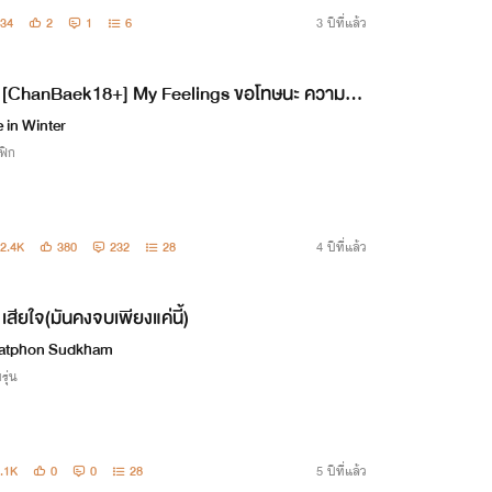
34
2
1
6
3 ปีที่แล้ว
[ChanBaek18+] My Feelings ขอโทษนะ ความรู้สึ
ย "ฉันขอ"
 in Winter
ฟิก
2.4K
380
232
28
4 ปีที่แล้ว
เสียใจ(มันคงจบเพียงแค่นี้)
atphon Sudkham
รุ่น
.1K
0
0
28
5 ปีที่แล้ว