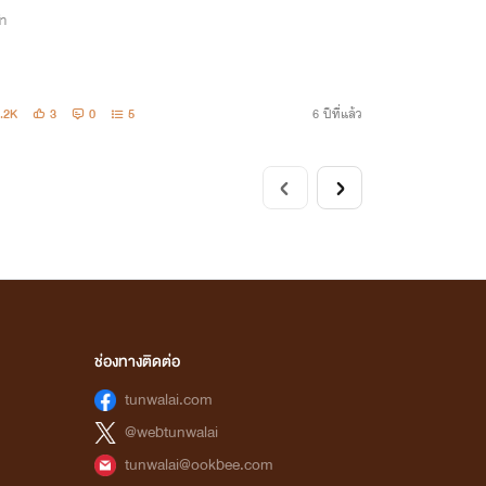
่า
.2K
3
0
5
6 ปีที่แล้ว
ช่องทางติดต่อ
tunwalai.com
@webtunwalai
tunwalai@ookbee.com