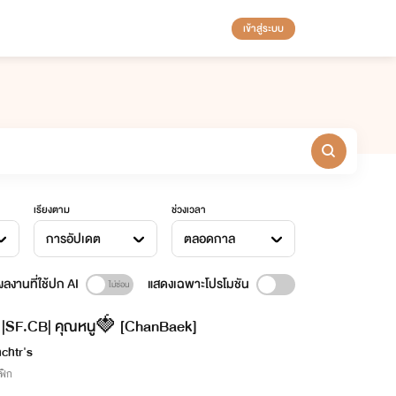
เข้าสู่ระบบ
เรียงตาม
ช่วงเวลา
การอัปเดต
ตลอดกาล
ลงานที่ใช้ปก AI
แสดงเฉพาะโปรโมชัน
|SF.CB| คุณหนู🍓 [ChanBaek]
chtr's
ฟิก