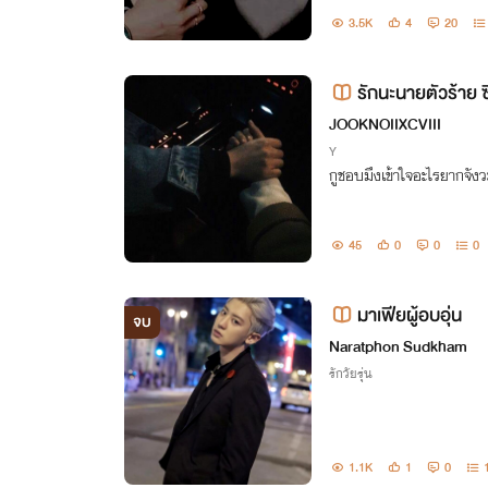
กูล หนึ่งคนทำเพื่อรักษา
3.5K
4
20
รักนะนายตัวร้าย 
JOOKNOIIXCVIII
Y
กูชอบมึงเข้าใจอะไรยากจังว
45
0
0
0
มาเฟียผู้อบอุ่น
จบ
Naratphon Sudkham
รักวัยรุ่น
1.1K
1
0