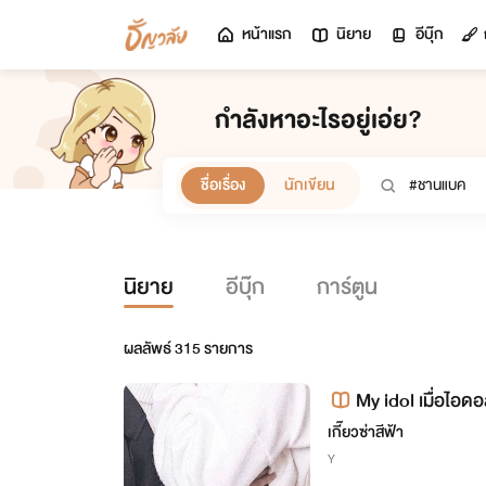
หน้าแรก
นิยาย
อีบุ๊ก
กำลังหาอะไรอยู่เอ่ย?
ชื่อเรื่อง
นักเขียน
นิยาย
อีบุ๊ก
การ์ตูน
ผลลัพธ์
315
รายการ
My idol เมื่อไอด
เกี๊ยวซ่าสีฟ้า
Y