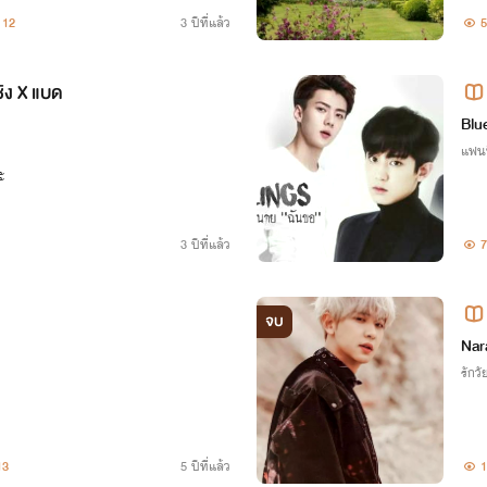
สัญญา และหนึ่งคนอยากทวงคนรักคืน
บนี้
12
3 ปีที่แล้ว
5
ซิง X แบด
กนา
Blue
แฟน
ะ
3 ปีที่แล้ว
7
จบ
Nar
รักวัย
13
5 ปีที่แล้ว
1