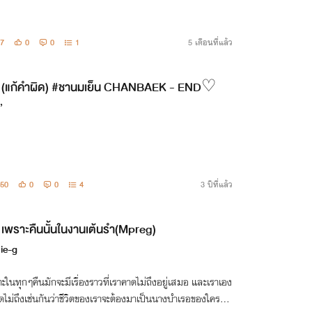
7
0
0
1
5 เดือนที่แล้ว
(แก้คำผิด) #ชานมเย็น CHANBAEK - END♡
’
50
0
0
4
3 ปีที่แล้ว
เพราะคืนนั้นในงานเต้นรำ(Mpreg)
ie-g
ะในทุกๆคืนมักจะมีเรื่องราวที่เราคาดไม่ถึงอยู่เสมอ และเราเอง
ดไม่ถึงเช่นกันว่าชีวิตของเราจะต้องมาเป็นนางบำเรอของใครแบ