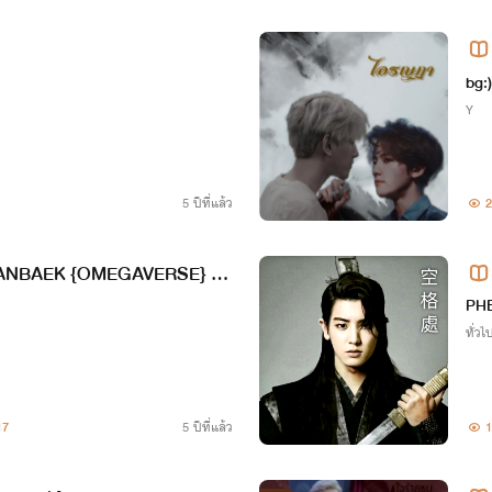
bg:
Y
5 ปีที่แล้ว
2
HANBAEK {OMEGAVERSE} #ห
ัดชานแบค
BA
PHE
ทั่วไ
17
5 ปีที่แล้ว
1