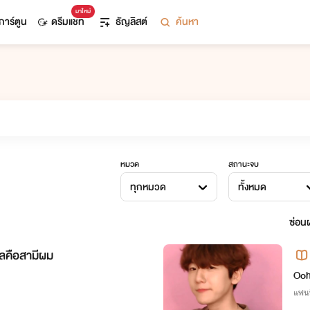
มาใหม่
การ์ตูน
ดรีมแชท
ธัญลิสต์
ค้นหา
หมวด
สถานะจบ
ทุกหมวด
ทั้งหมด
ซ่อนผ
อลคือสามีผม
Ooh
แฟน