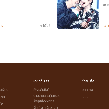
ดราม
10
6 ปีที่แล้ว
1
เกี่ยวกับเรา
ช่วยเหลือ
กเขียน
ธัญวลัยคือ?
บทความ
นโยบายการคุ้มครอง
ิยาย
FAQ
ข้อมูลส่วนบุคคล
ุ๊ก
เงื่อนไขและข้อตกลง