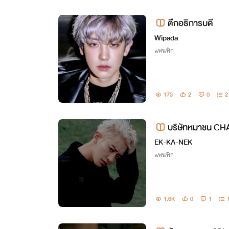
ตึกอธิการบดี
Wipada
แฟนฟิก
173
2
0
2
บริษัทหมาชน C
มาชนจำหน้ากันแล้วก
EK-KA-NEK
แฟนฟิก
1.6K
0
1