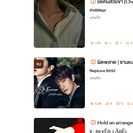
ยัยคนสว
thelittlepr
แฟนฟิก
170
1
1
0
ผิดพลาด | ชานแ
จบ
Neptune 8692
แฟนฟิก
6.3K
6
0
Hold an arrang
X - SILVËR_LĀBËL