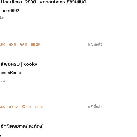
Heartless ใจร้าย | #chanbaek #ชานแบค
tune 8692
ฟิก
.6K
6
0
20
5 ปีที่แล้ว
#พ่อครับ | kookv
tanunKanta
รุ่น
.8K
12
10
30
5 ปีที่แล้ว
รักผิดพลาด(เคะท้อง)
e