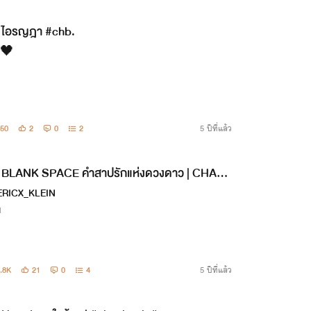
ไอรญฎา #chb.
)🖤
50
2
0
2
5 ปีที่แล้ว
BLANK SPACE คำสาปรักแห่งดวงดาว | CHAN
EK
RICX_KLEIN
ป
.8K
21
0
4
5 ปีที่แล้ว