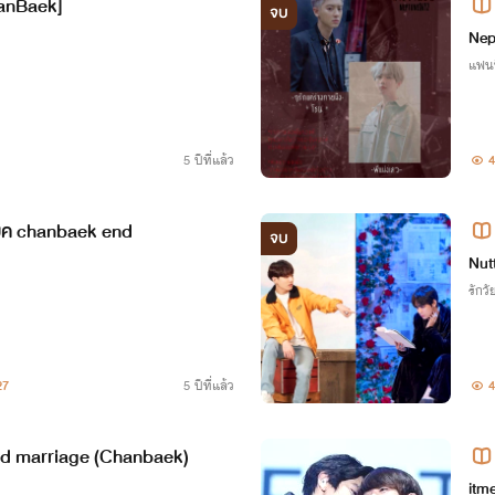
ยขา [ChanBaek]
จบ
Nep
แฟน
5 ปีที่แล้ว
4
บค chanbaek end
จบ
Nut
รักวัย
27
5 ปีที่แล้ว
4
ed marriage (Chanbaek)
itm