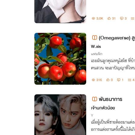
3.0K
31
3
(Omegaverse) ล
W.xis
แฟนฟิก
เธอมันลูกคุณหนูไฮโซ ที่บ้า
คนสวน จะเอาปัญญาที่ไหนไ
316
0
1
4
พันธนาการ
เจ้านกตัวน้อย
Y
เมื่อผู้เป็นพี่ชายต้องมาแต
อการแต่งงานครั้งนี้ไม่ได้เ