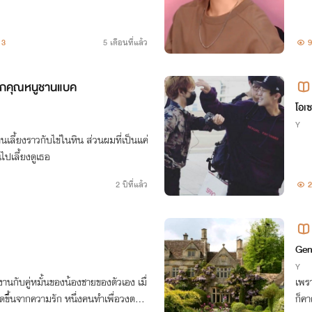
3
5 เดือนที่แล้ว
9
ูกคุณหนูชานแบค
โอเซ
Y
นเลี้ยงราวกับไข่ในหิน ส่วนผมที่เป็นแค่
ปเลี้ยงดูเธอ
2 ปีที่แล้ว
2
Gen
Y
่งงานกับคู่หมั้นของน้องชายของตัวเอง เมื่
เพรา
กิดขึ้นจากความรัก หนึ่งคนทำเพื่อวงตระ
ก็คา