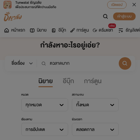
Tunwalai ธัญวลัย
เปิดแอป
เพื่อประสบการณ์ที่ดีกว่าบนมือถือ
เข้าสู่ระบบ
มาใหม่
หน้าแรก
นิยาย
อีบุ๊ก
การ์ตูน
ดรีมแชท
ธัญลิสต์
กำลังหาอะไรอยู่เอ่ย?
นิยาย
อีบุ๊ก
การ์ตูน
หมวด
สถานะจบ
ทุกหมวด
ทั้งหมด
เรียงตาม
ช่วงเวลา
การอัปเดต
ตลอดกาล