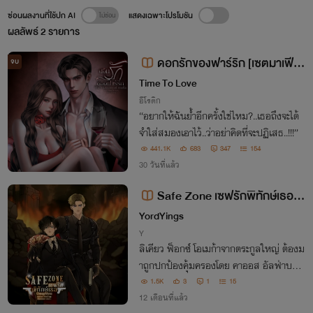
ซ่อนผลงานที่ใช้ปก AI
แสดงเฉพาะโปรโมชัน
ผลลัพธ์
2
รายการ
ดอกรักของฟาร์ริก [เซตมาเฟีย
จบ
รุ่นลูก][The flowers of Mafia]NC
Time To Love
25+++ เย็นชา โหด กินดุ
อีโรติก
“อยากให้ฉันย้ำอีกครั้งใช่ไหม?..เธอถึงจะได้
จำใส่สมองเอาไว้..ว่าอย่าคิดที่จะปฏิเสธ..!!!”
441.1K
683
347
154
30 วันที่แล้ว
Safe Zone เซฟรักพิทักษ์เธอ (Y
aoi,OmegaVerse)
YordYings
Y
ลิเคียว ฟ็อกซ์ โอเมก้าจากตระกูลใหญ่ ต้องม
าถูกปกป้องคุ้มครองโดย คาออส อัลฟ่าบอดี้
การ์ดมาดนิ่งแต่อบอุ่นอ่อนโยน ทั้งคู่ต้องสู้กั
1.5K
3
1
15
บศัตรูเก่าของตระกูลทำให้ความสัมพันธ์เริ่ม
12 เดือนที่แล้ว