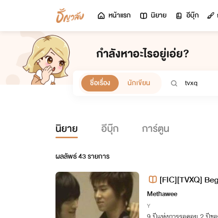
หน้าแรก
นิยาย
อีบุ๊ก
กำลังหาอะไรอยู่เอ่ย?
ชื่อเรื่อง
นักเขียน
นิยาย
อีบุ๊ก
การ์ตูน
ผลลัพธ์
43
รายการ
[FIC][TVXQ] Beg
Methawee
Y
9 ปีแห่งการรอคอย 2 ปีขอ