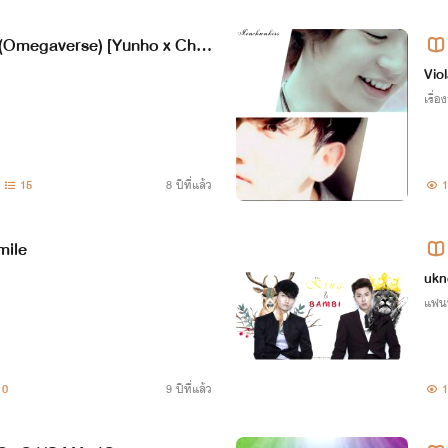
 (Omegaverse) [Yunho x Cha
Viol
เรื่อง
15
8 ปีที่แล้ว
1
mile
gm
ukn
แฟน
0
9 ปีที่แล้ว
1