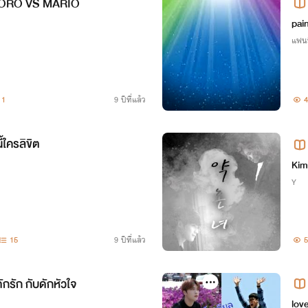
 ZORO VS MARIO
OA,
pain
แฟน
1
9 ปีที่แล้ว
4
้ใครลิขิต
Kim
Y
15
9 ปีที่แล้ว
5
กรัก กับดักหัวใจ
lov