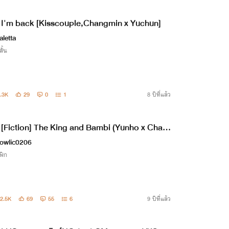
I'm back [Kisscouple,Changmin x Yuchun]
aletta
สั้น
.3K
29
0
1
8 ปีที่แล้ว
[Fiction] The King and Bambi (Yunho x Chan
in)
owlic0206
ฟิก
2.5K
69
55
6
9 ปีที่แล้ว