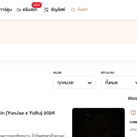
มาใหม่
การ์ตูน
ดรีมแชท
ธัญลิสต์
ค้นหา
หมวด
สถานะจบ
ทุกหมวด
ทั้งหมด
ซ่อนผ
in (YunJae x YuSu) 2024
naw
แฟน
งความทุกข์ทรมาน ถ้าโชคชะตาทำทุกอย่