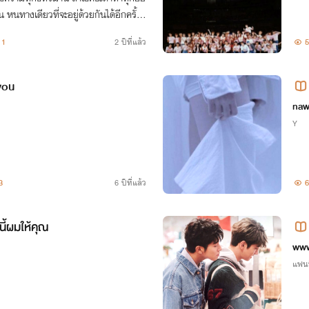
 หนทางเดียวที่จะอยู่ด้วยกันได้อีกครั้ง
1
2 ปีที่แล้ว
5
you
naw
Y
3
6 ปีที่แล้ว
6
ี้ผมให้คุณ
ww
แฟน