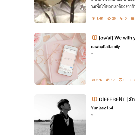
างเพื่อให้พวกเขาต้องจากกัน
คือแจจุงต้องห้ามรักพี่ยุนโฮ
1.4K
25
0
[os/sf] We with 
nawaphatfamily
Y
675
12
0
DIFFERENT | รักน
Yunjae2154
Y