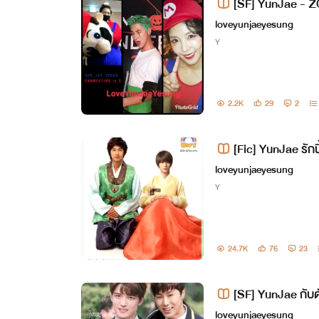
[SF] YunJae -
loveyunjaeyesung
Y
2.2K
29
2
[Fic] YunJae รักนี
loveyunjaeyesung
Y
24.7K
76
23
[SF] YunJae กับดั
loveyunjaeyesung