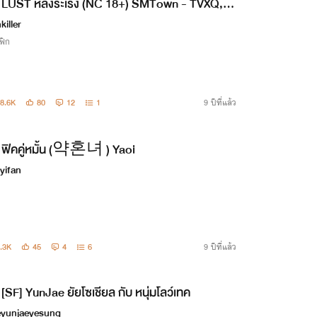
LUST หลงระเริง (์NC 18+) SMTown - TVXQ, B
 Super Junior, SNSD, EXO, Red velvet
killer
ฟิก
8.6K
80
12
1
9 ปีที่แล้ว
ฟิคคู่หมั้น (약혼녀 ) Yaoi
yifan
.3K
45
4
6
9 ปีที่แล้ว
[SF] YunJae ยัยโซเชียล กับ หนุ่มโลว์เทค
eyunjaeyesung