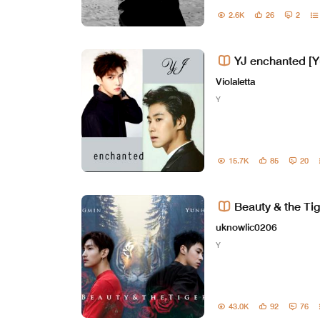
2.6K
26
2
YJ 
Violaletta
Y
15.7K
85
20
Beauty & the Ti
uknowlic0206
Y
43.0K
92
76