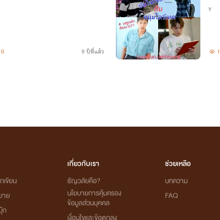
Y
0
9 ปีที่แล้ว
1
เกี่ยวกับเรา
ช่วยเหลือ
กเขียน
ธัญวลัยคือ?
บทความ
นโยบายการคุ้มครอง
ิยาย
FAQ
ข้อมูลส่วนบุคคล
ุ๊ก
เงื่อนไขและข้อตกลง