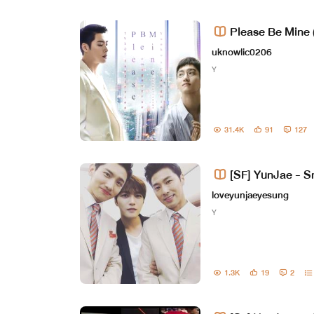
Please Be Mine
ngmin]
uknowlic0206
Y
31.4K
91
127
[SF] YunJae - S
loveyunjaeyesung
Y
1.3K
19
2