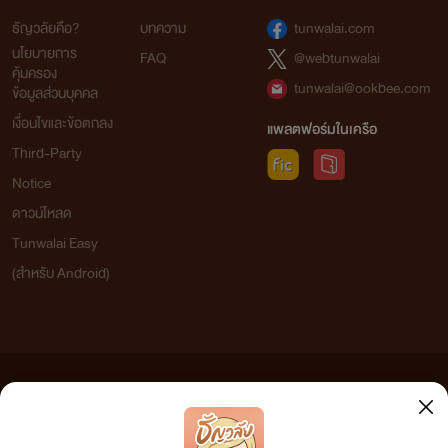
ธัญวลัยคือ?
บทความ
tunwalai.com
นโยบายการ
FAQ
@webtunwalai
คุ้มครอง
tunwalai@ookbee.com
ข้อมูลส่วนบุคคล
เงื่อนไขและข้อตกลง
แพลตฟอร์มในเครือ
Third-Party
Notice
ดาวน์โหลด
Tunwalai Easy
(สำหรับ Android)
ข้อความที่ท่านได้อ่านจากเว็บไซต์นี้เกิดจากการเขียนโดยสาธารณชนและเผยแพร่โดยอัตโนมัติ ผู้ดูแล
เว็บไซต์แห่งนี้ไม่ได้เห็นด้วยและไม่ขอรับผิดชอบต่อข้อความใดๆ ทั้งสิ้น ดังนั้นผู้อ่านทุกท่านโปรดใช้
วิจารณญาณในการกลั่นกรองด้วยตนเอง และหากท่านพบข้อความใดๆ ที่ขัดต่อกฎหมายและศีลธรรม