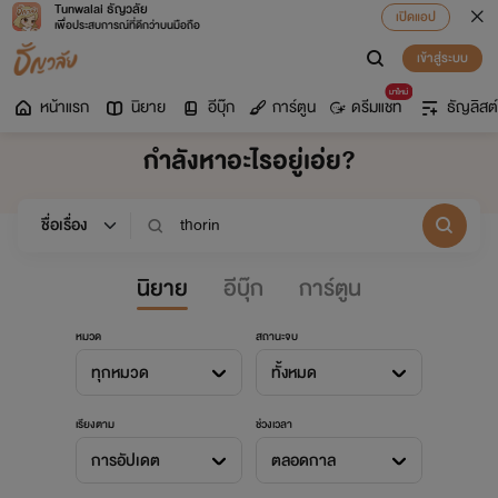
Tunwalai ธัญวลัย
เปิดแอป
เพื่อประสบการณ์ที่ดีกว่าบนมือถือ
เข้าสู่ระบบ
มาใหม่
หน้าแรก
นิยาย
อีบุ๊ก
การ์ตูน
ดรีมแชท
ธัญลิสต์
กำลังหาอะไรอยู่เอ่ย?
นิยาย
อีบุ๊ก
การ์ตูน
หมวด
สถานะจบ
ทุกหมวด
ทั้งหมด
เรียงตาม
ช่วงเวลา
การอัปเดต
ตลอดกาล