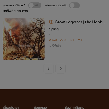
ซ่อนผลงานที่ใช้ปก AI
แสดงเฉพาะโปรโมชัน
ผลลัพธ์
1
รายการ
Grow Together [The Hobbit
Fanfic, Bagginshield, Thorin x B
Kipling
ilbo]
Y
5.4K
53
2
2
10 ปีที่แล้ว
เกี่ยวกับเรา
ช่วยเหลือ
ช่องทางติดต่อ