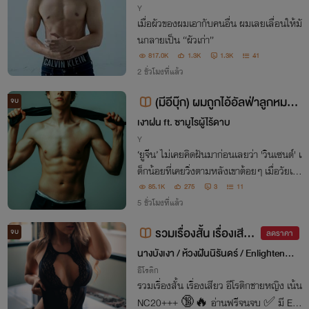
Y
เมื่อผัวของผมเอากับคนอื่น ผมเลยเลื่อนให้มั
นกลายเป็น “ผัวเก่า”
817.0K
1.3K
1.3K
41
2 ชั่วโมงที่แล้ว
(มีอีบุ๊ก) ผมถูกไอ้อัลฟ่าลูกหมานี่
จบ
ขึ้นขี่ - [Omegaverse] - PWP
เงาฝน ft. ซามูไรผู้ไร้ดาบ
Y
‘ยูจีน’ ไม่เคยคิดฝันมาก่อนเลยว่า 'วินเซนต์' เ
ด็กน้อยที่เคยวิ่งตามหลังเขาต้อยๆ เมื่อวัยเด็
ก จะปรารถนาอยากครอบครองเขามากถึงเพี
85.1K
275
3
11
ยงนี้— วินเซนต์ “อย่าเสียใจไปเลยครับ ผมจ
5 ชั่วโมงที่แล้ว
ะทำให้พี่ลืมไอ้ผัวเก่าเฮงซวยนั่นเอง”
รวมเรื่องสั้น เรื่องเสียว
จบ
ลดราคา
(PWP)
นางบังเงา / ห้วงฝันนิรันดร์ / Enlightenme
nt
อีโรติก
รวมเรื่องสั้น เรื่องเสียว อีโรติกชายหญิง เน้น
NC20+++ 🔞🔥 อ่านฟรีจนจบ ✅ มี E-b