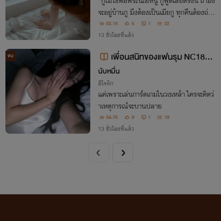
"กูไม่ใช่พ่อพระนะอีหนู กูพูดเลยตรงนี้ ถ้ามึง
จะอยู่บ้านกู มึงต้องเป็นเมียกู ทุกคืนต้องถ่าง
ขาให้กูเย็xจนกว่ากูจะพอใจ” เธอตัวสั่น แต่ไม่
52.1K
6
1
22
มีทางเลือก เธอไม่มีที่ไปและคืนนั้นลุงทิดลา
13 ชั่วโมงที่แล้ว
กเธอเข้าห้องมืด...
เพื่อนสนิทของแฟนรุม NC18+
จบ
นับหมื่น
(อิโรติก) จบแล้ว มี E-book🔥🌶️
อีโรติก
แค่เพราะเล่นการ์ดเกมในวงเหล้า ใครจะคิดว่
าเหตุการณ์จะบานปลาย
54.7K
8
1
19
13 ชั่วโมงที่แล้ว