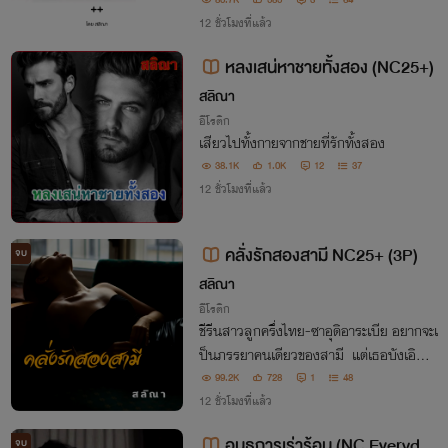
มมีความสุขกับการเป็นคนสำคัญของใครสัก
80.7K
585
3
64
คน
12 ชั่วโมงที่แล้ว
หลงเสน่หาชายทั้งสอง (NC25+)
สลิณา
อีโรติก
เสียวไปทั้งกายจากชายที่รักทั้งสอง
38.1K
1.0K
12
37
12 ชั่วโมงที่แล้ว
คลั่งรักสองสามี NC25+ (3P)
จบ
สลิณา
อีโรติก
ชีรีนสาวลูกครึ่งไทย-ซาอุดิอาระเบีย อยากจะเ
ป็นภรรยาคนเดียวของสามี แต่เธอบังเอิญไ
ด้พวกเขาสองคนที่เป็นเพื่อนสนิทกันเป็นสา
99.2K
728
1
48
มี รสสวาทที่พวกเขามอบให้เด็กสาวไม่ประส
12 ชั่วโมงที่แล้ว
าอย่างเธอติดใจพวกเขาทั้งสอง
อนธการเร่าร้อน (NC Everyday
จบ