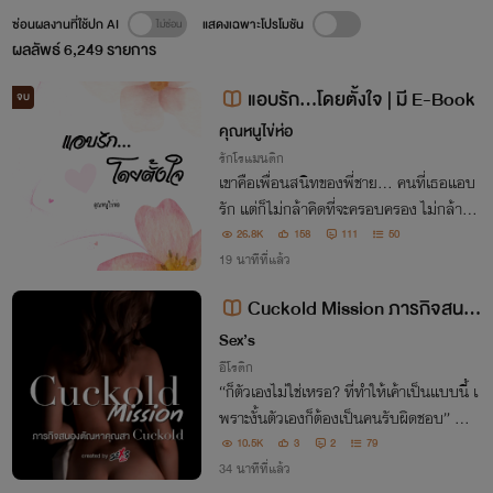
ซ่อนผลงานที่ใช้ปก AI
แสดงเฉพาะโปรโมชัน
ผลลัพธ์
6,249
รายการ
แอบรัก...โดยตั้งใจ | มี E-Book
จบ
คุณหนูไข่ห่อ
รักโรแมนติก
เขาคือเพื่อนสนิทของพี่ชาย... คนที่เธอแอบ
รัก แต่ก็ไม่กล้าคิดที่จะครอบครอง ไม่กล้าแม้
แต่จะฝันด้วยซ้ำ ก็ในเมื่อเขามองเธอเป็นเพีย
26.8K
158
111
50
ง... น้องสาว เท่านั้น
19 นาทีที่แล้ว
Cuckold Mission ภารกิจสนอ
งตัณหาคุณสา Cuckold
Sex’s
อีโรติก
“ก็ตัวเองไม่ใช่เหรอ? ที่ทำให้เค้าเป็นแบบนี้ เ
พราะงั้นตัวเองก็ต้องเป็นคนรับผิดชอบ” คำพู
ดจากสามีของแอม ที่หลังจากนั้นมันทำให้แ
10.5K
3
2
79
อมต้องคอยสนองตัณหาและราคะของเขาไป
34 นาทีที่แล้ว