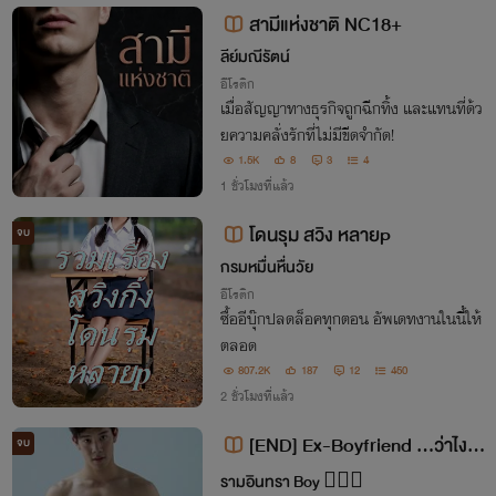
ตลอดกาล
สามีแห่งชาติ NC18+
ลีย์มณีรัตน์
อีโรติก
เมื่อสัญญาทางธุรกิจถูกฉีกทิ้ง และแทนที่ด้ว
ยความคลั่งรักที่ไม่มีขีดจำกัด!
1.5K
8
3
4
1 ชั่วโมงที่แล้ว
โดนรุม สวิง หลายp
จบ
กรมหมื่นหื่นวัย
อีโรติก
ซื้ออีบุ๊กปลดล็อคทุกตอน อัพเดทงานในนี้ให้
ตลอด
807.2K
187
12
450
2 ชั่วโมงที่แล้ว
[END] Ex-Boyfriend ...ว่าไงค
จบ
รับ ...คุณผัวเก่า 🔞 [Y][NC18+]
รามอินทรา Boy 🙋🏻‍♂️