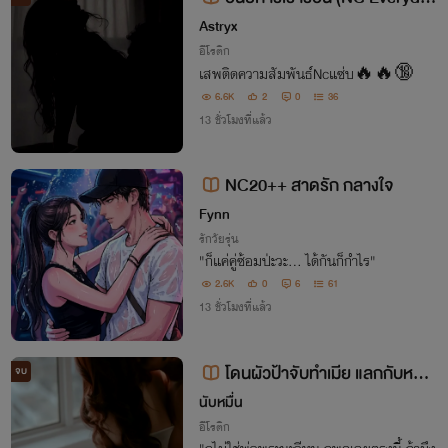
🔥)
Astryx
อีโรติก
เสพติดความสัมพันธ์Ncแซ่บ🔥🔥🔞
6.6K
2
0
36
13 ชั่วโมงที่แล้ว
NC20++ สาดรัก กลางใจ
Fynn
รักวัยรุ่น
​"ก็แค่คู่ซ้อมป่ะวะ... ได้กันก็กำไร"
2.6K
0
6
61
13 ชั่วโมงที่แล้ว
โดนผัวป้าจับทำเมีย แลกกับหนี้ห
จบ
ลายแสน (จบแล้ว) 🔥
นับหมื่น
อีโรติก