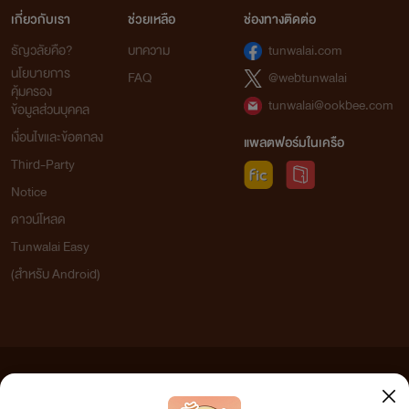
เกี่ยวกับเรา
ช่วยเหลือ
ช่องทางติดต่อ
ธัญวลัยคือ?
บทความ
tunwalai.com
นโยบายการ
FAQ
@webtunwalai
คุ้มครอง
tunwalai@ookbee.com
ข้อมูลส่วนบุคคล
เงื่อนไขและข้อตกลง
แพลตฟอร์มในเครือ
Third-Party
Notice
ดาวน์โหลด
Tunwalai Easy
(สำหรับ Android)
ข้อความที่ท่านได้อ่านจากเว็บไซต์นี้เกิดจากการเขียนโดยสาธารณชนและเผยแพร่โดยอัตโนมัติ ผู้ดูแล
เว็บไซต์แห่งนี้ไม่ได้เห็นด้วยและไม่ขอรับผิดชอบต่อข้อความใดๆ ทั้งสิ้น ดังนั้นผู้อ่านทุกท่านโปรดใช้