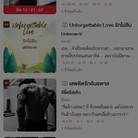
ook ทุกเรื่อง
693.6K
327
15
35
อีก
13 : 21 : 06
5 ชั่วโมงที่แล้ว
Unforgettable Love รักไม่ลืม
จบ
UnknownV
ดราม่า
​เธอ...จำเป็นจะต้องไปจากเขา...บอกลาเขาอ
ย่างเจ็บปวดแสนสาหัส....เพราะไม่มีทางเลือ
ก
60.1K
25
4
43
5 ชั่วโมงที่แล้ว
เสพติดรักอันธพาล
จบ
ซีซี้ดชีสเค้ก
อีโรติก
"ชื่อข้าวเหรอ? หึ หิวพอดีเลยว่ะ แต่ไม่อยาก
กินข้าวในถุง อยากกินคนชื่อข้าวมากกว่า"
5.2K
2
0
31
5 ชั่วโมงที่แล้ว