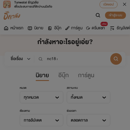
Tunwalai ธัญวลัย
เปิดแอป
เพื่อประสบการณ์ที่ดีกว่าบนมือถือ
เข้าสู่ระบบ
มาใหม่
หน้าแรก
นิยาย
อีบุ๊ก
การ์ตูน
ดรีมแชท
ธัญลิสต์
กำลังหาอะไรอยู่เอ่ย?
นิยาย
อีบุ๊ก
การ์ตูน
หมวด
สถานะจบ
ทุกหมวด
ทั้งหมด
เรียงตาม
ช่วงเวลา
การอัปเดต
ตลอดกาล