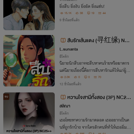
ยิ่งสืบ ยิ่งงับ ยิ่งยัด ยิ่งแซ่บ!
15.1K
38
19
44
9 ชั่วโมงที่แล้ว
สืบรักเส้นแดง (寻红缘) Nc1
8+
L.sunanta
อีโรติก
นิยายนักสืบอาจจะสืบหาคนร้ายหรือฆาตกร
แต่นิยายเรื่องนี้คือการสืบหารักแท้ให้แก่ผู้ว่า
จ้าง
2.0K
0
0
70
12 ชั่วโมงที่แล้ว
หวานใจสามีทั้งสอง (3P) NC25
จบ
++++
สลิณา
อีโรติก
เธอโหยหาความรักมาตลอด เธออยากเป็นค
นที่ถูกรักบ้าง จากใครสักคนที่ทำให้เธออิ่มเอ