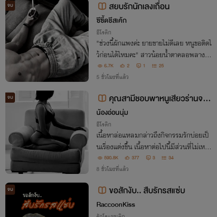
สยบรักนักเลงเถื่อน
จบ
ซีซี้ดชีสเค้ก
อีโรติก
"ช่วงนี้ผักแพงค่ะ ยายขายไม่ดีเลย หนูขอติดไ
ว้ก่อนได้ไหมคะ" สาวน้อยน้ำตาคลอพลางย
กมือไหว้ปลกๆ "กูไม่สน กูบอกแล้วไงว่ากูไม่
6.7K
2
1
25
ใช่มูลนิธิ มึงเบี้ยวค่าที่กู มึงก็ต้องจ่ายอย่างอื่
5 ชั่วโมงที่แล้ว
นแทน"
คุณสามีชอบพาหนูเสียวร่านจน
จบ
ติดใจ NC18+🔞 ( E-Book จบแล้ว
น้องอ่อนนุ่ม
อีโรติก
)
เนื้อหาล่อแหลมกล่าวถึงกิจกรรมรักบ่อยเป็
นเรื่องแต่งขึ้น เนื้อหาต่อไปนี้มีส่วนที่ไม่เหมา
ะสมและละเอียดอ่อนเป็นอย่างมาก โปรดใช้วิ
590.8K
377
3
34
จารณญาณในการอ่าน
8 ชั่วโมงที่แล้ว
ขอสักงับ.. สืบรักรสแซ่บ
จบ
RaccoonKiss
รักโรแมนติก