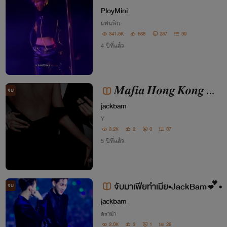
OT7
PloyMini
แฟนฟิก
341.5K
568
237
39
4 ปีที่แล้ว
𝑴𝒂𝒇𝒊𝒂 𝑯𝒐𝒏𝒈 𝑲𝒐𝒏𝒈 𝒘𝒊𝒇
จบ
𝒆💖#JackBam
jackbam
Y
3.2K
2
0
37
5 ปีที่แล้ว
จับมาเฟียทำเมีย•JackBam💕•
จบ
jackbam
ดราม่า
2.0K
3
1
29