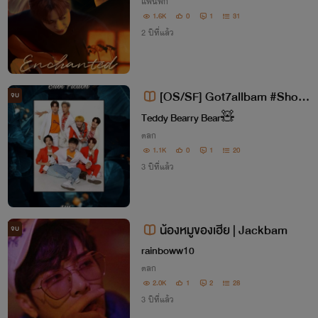
แฟนฟิก
1.6K
0
1
31
2 ปีที่แล้ว
[OS/SF] Got7allbam #ShotFi
จบ
ction #allbam
Teddy️ Bearry​ Bear​🧸
ตลก
1.1K
0
1
20
3 ปีที่แล้ว
น้องหมูของเฮีย | Jackbam
จบ
rainboww10
ตลก
2.0K
1
2
28
3 ปีที่แล้ว