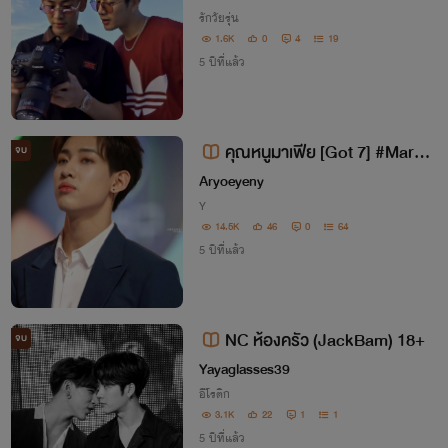
รักวัยรุ่น
1.6K
0
4
19
5 ปีที่แล้ว
คุณหนูมาเฟีย [Got 7] #Markb
จบ
am #Jackbam
Aryoeyeny
Y
14.5K
46
0
64
5 ปีที่แล้ว
NC ห้องครัว (JackBam) 18+
จบ
Yayaglasses39
อีโรติก
3.1K
22
1
1
5 ปีที่แล้ว