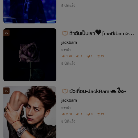
5 ปีที่แล้ว
ถ้าฉันเป็นเขา🖤[markbam>ja
จบ
ckbam]
jackbam
ดราม่า
1.7K
1
1
22
5 ปีที่แล้ว
ผัวเถื่อน•JackBam🐢🐍•
จบ
jackbam
ดราม่า
2.0K
1
0
21
5 ปีที่แล้ว