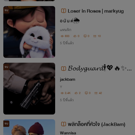
Loser in Roses | markyug
จบ
อ นั น ต์🌦
แฟนฟิก
833
0
0
10
5 ปีที่แล้ว
จบ
𝓑𝓸𝓭𝔂𝓰𝓾𝓪𝓻𝓭🕴️💖🔥✨ #
JackBam
jackbam
Y
2.4K
2
0
42
5 ปีที่แล้ว
พลิกล็อคที่หัวใจ (JackBam)
จบ
Wannisa