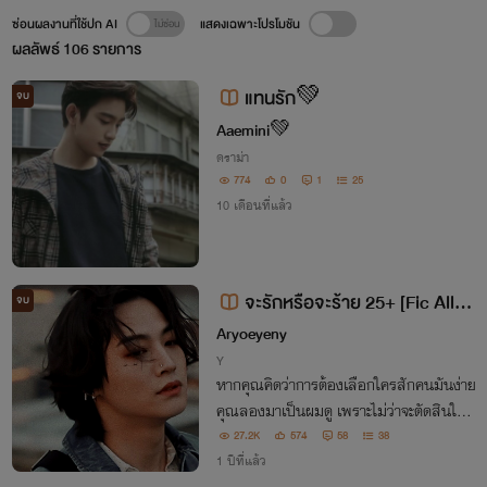
ซ่อนผลงานที่ใช้ปก AI
แสดงเฉพาะโปรโมชัน
ผลลัพธ์
106
รายการ
แทนรัก💚
จบ
Aaemini💚
ดราม่า
774
0
1
25
10 เดือนที่แล้ว
จะรักหรือจะร้าย 25+ [Fic Allba
จบ
m]
Aryoeyeny
Y
หากคุณคิดว่าการต้องเลือกใครสักคนมันง่าย
คุณลองมาเป็นผมดู เพราะไม่ว่าจะตัดสินใจยั
งไง มันก็ต้องมีคนเจ็บ.....
27.2K
574
58
38
1 ปีที่แล้ว