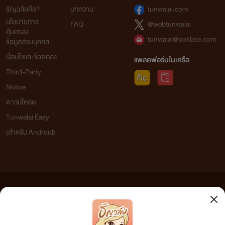
ธัญวลัยคือ?
บทความ
tunwalai.com
นโยบายการ
FAQ
@webtunwalai
คุ้มครอง
tunwalai@ookbee.com
ข้อมูลส่วนบุคคล
เงื่อนไขและข้อตกลง
แพลตฟอร์มในเครือ
Third-Party
Notice
ดาวน์โหลด
Tunwalai Easy
(สำหรับ Android)
ข้อความที่ท่านได้อ่านจากเว็บไซต์นี้เกิดจากการเขียนโดยสาธารณชนและเผยแพร่โดยอัตโนมัติ ผู้ดูแล
เว็บไซต์แห่งนี้ไม่ได้เห็นด้วยและไม่ขอรับผิดชอบต่อข้อความใดๆ ทั้งสิ้น ดังนั้นผู้อ่านทุกท่านโปรดใช้
วิจารณญาณในการกลั่นกรองด้วยตนเอง และหากท่านพบข้อความใดๆ ที่ขัดต่อกฎหมายและศีลธรรม