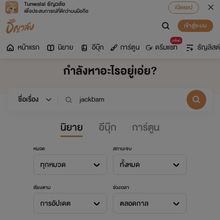
Tunwalai ธัญวลัย
เปิดแอป
เพื่อประสบการณ์ที่ดีกว่าบนมือถือ
เข้าสู่ระบบ
มาใหม่
หน้าแรก
นิยาย
อีบุ๊ก
การ์ตูน
ดรีมแชท
ธัญลิสต์
กำลังหาอะไรอยู่เอ่ย?
นิยาย
อีบุ๊ก
การ์ตูน
หมวด
สถานะจบ
ทุกหมวด
ทั้งหมด
เรียงตาม
ช่วงเวลา
การอัปเดต
ตลอดกาล