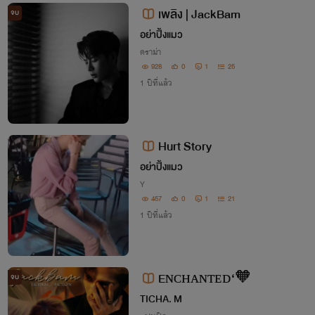
เพลิง | JackBam
จบ
อย่าปิ้งแมว
ดราม่า
928
0
1
25
1 ปีที่แล้ว
Hurt Story
อย่าปิ้งแมว
Y
457
0
1
21
1 ปีที่แล้ว
Eɴᴄʜᴀɴᴛᴇᴅ‘🧡
จบ
TICHA. M