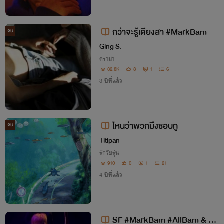
กว่าจะรู้เดียงสา #MarkBam
จบ
Ging S.
ดราม่า
32.8K
8
1
6
3 ปีที่แล้ว
ไหนว่าพวกมึงชอบกู
จบ
Titipan
รักวัยรุ่น
910
0
1
21
4 ปีที่แล้ว
SF #MarkBam #AllBam & G