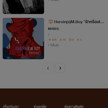
7 ปีที่แล้ว
Heroin(e)M.Boy "รักหรือเสพ"
*Jack X Naib*
MASHI.
Y
4.6K
52
8
4
7 ปีที่แล้ว
เกี่ยวกับเรา
ช่วยเหลือ
ช่องทางติดต่อ