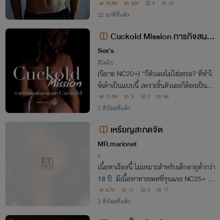
ส์’ เจ้าหนี้หน้าโหดแต่เอวแซ่บคนนี้
78.8K
323
3
12
22 นาทีที่แล้ว
Cuckold Mission ภารกิจสนอ
งตัณหาคุณสา Cuckold
Sex’s
อีโรติก
(นิยาย NC20+) “ก็ตัวเองไม่ใช่เหรอ? ที่ทำใ
ห้เค้าเป็นแบบนี้ เพราะงั้นตัวเองก็ต้องเป็นค
นรับผิดชอบ” คำพูดจากสามีของแอม ที่หลัง
11.0K
3
2
84
จากนั้นมันทำให้แอมต้องคอยสนองตัณหาแ
2 ชั่วโมงที่แล้ว
ละราคะของเขาไปตลอดกาล
เหรียญสะกดจิต
MR.marionet
Y
เนื้อหาเรื่องนี้ ไม่เหมาะสำหรับเด็กอายุต่ำกว่า
18 ปี มีเนื้อหาทางเพศที่รุนแรง NC25+ โป
รดใช้วิจารญาณในการอ่าน
6.7K
11
0
17
2 ชั่วโมงที่แล้ว