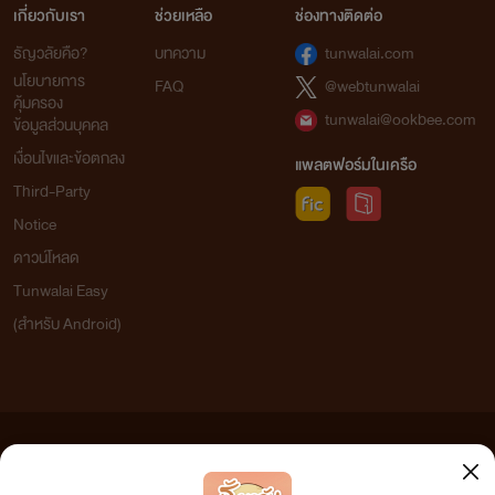
เกี่ยวกับเรา
ช่วยเหลือ
ช่องทางติดต่อ
ธัญวลัยคือ?
บทความ
tunwalai.com
นโยบายการ
FAQ
@webtunwalai
คุ้มครอง
tunwalai@ookbee.com
ข้อมูลส่วนบุคคล
เงื่อนไขและข้อตกลง
แพลตฟอร์มในเครือ
Third-Party
Notice
ดาวน์โหลด
Tunwalai Easy
(สำหรับ Android)
ข้อความที่ท่านได้อ่านจากเว็บไซต์นี้เกิดจากการเขียนโดยสาธารณชนและเผยแพร่โดยอัตโนมัติ ผู้ดูแล
เว็บไซต์แห่งนี้ไม่ได้เห็นด้วยและไม่ขอรับผิดชอบต่อข้อความใดๆ ทั้งสิ้น ดังนั้นผู้อ่านทุกท่านโปรดใช้