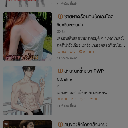
10 ชั่วโมงที่แล้ว
ชายหาดร้อนกับนักเลงโฉด
วิปครีมหวานนุ่ม
อีโรติก
เลม่อนเดินเล่นชายหาดอยู่ดี ๆ ก็เจอนักเลงโ
ฉดที่น่ารังเกียจ เขารังแกเธอตลอดที่สบโอกา
สเหมาะ และเธอไม่อาจต้านทานเขาได้เลย
462
0
0
4
11 ชั่วโมงที่แล้ว
สายัณห์ร่ำสุรา PWP
C.Caline
Y
เสียวทุกดอก เสือกบอกแค่เพื่อน!
6.9K
0
1
30
11 ชั่วโมงที่แล้ว
คนของข้าใครกล้ามายุ่ง
จบ