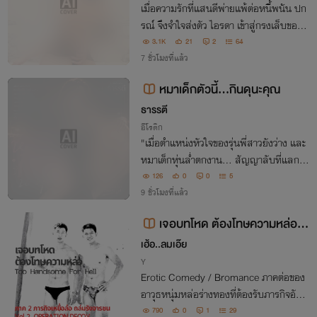
เมื่อความรักที่แสนดีพ่ายแพ้ต่อหนี้พนัน ปก
รณ์ จึงจำใจส่งตัว ไอรดา เข้าสู่กรงเล็บของเ
พื่อนสนิทผู้กระหายหิว ทว่าในค่ำคืนที่แสนท
3.1K
21
2
64
รมาน... ความเจ็บปวดกลับถูกแทนที่ด้วยรส
7 ชั่วโมงที่แล้ว
สวาทที่ซ่านสยิวจนถอนตัวไม่ขึ้น
หมาเด็กตัวนี้...กินดุนะคุณ
ธารรตี
อีโรติก
"เมื่อตำแหน่งหัวใจของรุ่นพี่สาวยังว่าง และ
หมาเด็กหุ่นล่ำตกงาน... สัญญาลับที่แลกด้ว
ยค่าขนมและบทเรียนรักสุดร้อนแรงจึงเริ่มต้
126
0
0
5
นขึ้น! ติดตามความคลั่งรักและบทเรียนกินดุ
9 ชั่วโมงที่แล้ว
ที่จะทำให้หัวใจของคุณละลาย"
เจอบทโหด ต้องโทษความหล่อ ภ
าค 2 ภารกิจเหยื่อล่อถล่มรังจารชน
เฮ้อ..ลมเอ๊ย
BL / Erotic-Comedy
Y
Erotic Comedy / Bromance ภาคต่อของ
อาวุธหนุ่มหล่อร่างทองที่ต้องรับภารกิจอันต
รายกับความป่วนของแก๊งเพื่ิอนซี้
790
0
1
29