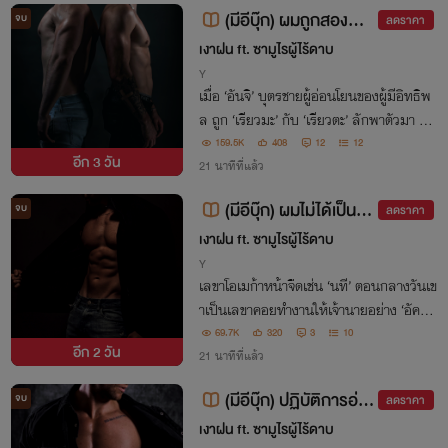
(มีอีบุ๊ก) ผมถูกสองพี่น้
จบ
ลดราคา
องหัวหน้าแก๊งยากูซ่าคู่อริ
เงาฝน ft. ซามูไรผู้ไร้ดาบ
จับแทงข้างหลัง (3P) - PW
Y
เมื่อ ‘อันจิ’ บุตรชายผู้อ่อนโยนของผู้มีอิทธิพ
P
ล ถูก ‘เรียวมะ’ กับ ‘เรียวตะ’ ลักพาตัวมา ด้ว
ยเหตุนี้ เขาจึงถูกสองแฝดยากูซ่าจับพันธนาก
159.5K
408
12
12
อีก
3 วัน
าร และถูกลงทัณฑ์ด้วยท่อนซุงยาวใหญ่สอง
21 นาทีที่แล้ว
ลำตลอดทั้งค่ำคืน
(มีอีบุ๊ก) ผมไม่ได้เป็นแค่
จบ
ลดราคา
เลขาหน้าห้องท่านประธาน
เงาฝน ft. ซามูไรผู้ไร้ดาบ
[Omegaverse] - (PWP)
Y
เลขาโอเมก้าหน้าจืดเช่น ‘นที’ ตอนกลางวันเข
าเป็นเลขาคอยทำงานให้เจ้านายอย่าง ‘อัคคี’
อัลฟ่าหนุ่มมาดขรึม ประธานบริษัทยักษ์ใหญ่
69.7K
320
3
10
อีก
2 วัน
แต่พอตกกลางคืน เลขาแบบเขาก็เปลี่ยนหน้
21 นาทีที่แล้ว
าที่มาบำเรอรสสวาทให้คุณอัคคีบนเตียงแท
(มีอีบุ๊ก) ปฏิบัติการอ่อ
จบ
ลดราคา
น
ยพ่อเลี้ยงไร่ชา คุณอาเพื่อ
เงาฝน ft. ซามูไรผู้ไร้ดาบ