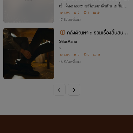
เย้า จ้องมองเขาเหมือนจะกลืนกิน เขายิ้มขำ
นาทีนี้ต่อให้ต้องเรียกเธอว่าเมียเขาก็ยอมแล้
1.9K
0
1
24
ว เพราะมันเป็นเซ็กซ์ที่เขาโหยหาเหลือเกิน
17 ชั่วโมงที่แล้ว
คลังตัณหา :: รวมเรื่องสั้นสนอง
จินตนาการ
SilasVane
Y
4.8K
0
0
15
18 ชั่วโมงที่แล้ว