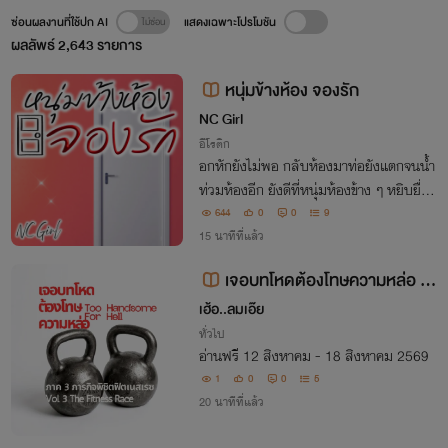
ซ่อนผลงานที่ใช้ปก AI
แสดงเฉพาะโปรโมชัน
ผลลัพธ์
2,643
รายการ
หนุ่มข้างห้อง จองรัก
NC Girl
อีโรติก
อกหักยังไม่พอ กลับห้องมาท่อยังแตกจนน้ำ
ท่วมห้องอีก ยังดีที่หนุ่มห้องข้าง ๆ หยิบยื่น
น้ำใจที่แสนอ่อนโยนมาให้ ไม่อย่างนั้นมีนก็ค
644
0
0
9
งจะทำอะไรไม่ถูกไปอีกพักใหญ่ ๆ อย่างแน่น
15 นาทีที่แล้ว
อน
เจอบทโหดต้องโทษความหล่อ ภ
าค 3 ภารกิจพิชิตฟิตเนสเรซ / Spor
เฮ้อ..ลมเอ๊ย
t Action / Erotic Comedy
ทั่วไป
อ่านฟรี 12 สิงหาคม - 18 สิงหาคม 2569
1
0
0
5
20 นาทีที่แล้ว