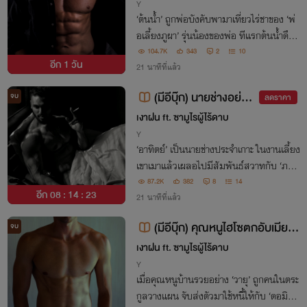
นพ่อ - (PWP)
Y
‘ต้นน้ำ’ ถูกพ่อบังคับพามาเที่ยวไร่ชาของ ‘พ่
อเลี้ยงภูผา’ รุ่นน้องของพ่อ ทีแรกต้นน้ำดึงดั
นจะกลับบ้านท่าเดียว แต่พอได้เห็นหน้าของ
104.7K
343
2
10
อีก
1 วัน
พ่อเลี้ยงภูผาเท่านั้นแหละ… “ไม่ทราบว่าคุ
21 นาทีที่แล้ว
ณอาภูผายังโสดอยู่ไหมครับ”
(มีอีบุ๊ก) นายช่างอย่าง
จบ
ลดราคา
ผมต้องมากลายเป็นเมียนา
เงาฝน ft. ซามูไรผู้ไร้ดาบ
ยหัวเจ้าของเกาะ - (PWP)
Y
‘อาทิตย์’ เป็นนายช่างประจำเกาะ ในงานเลี้ยง
เขาเมาแล้วเผลอไปมีสัมพันธ์สวาทกับ ‘ภาค
ภูมิ’ นายหัวกล้ามล่ำเจ้าของเกาะแห่งนี้ หลัง
87.2K
382
8
14
อีก
08 : 14 : 23
จากนั้นอาทิตย์ก็ถูกภาคภูมิพาทัวร์สยิวรอบเ
21 นาทีที่แล้ว
กาะเกือบทุกคืน ทั้งทางบกและทางทะเล!
(มีอีบุ๊ก) คุณหนูไฮโซตกอับเมียลั
จบ
บของท่านประธาน - [PWP]
เงาฝน ft. ซามูไรผู้ไร้ดาบ
Y
เมื่อคุณหนูบ้านรวยอย่าง ‘วายุ’ ถูกคนในตระ
กูลวางแผน จับส่งตัวมาใช้หนี้ให้กับ ‘ดอมินิก