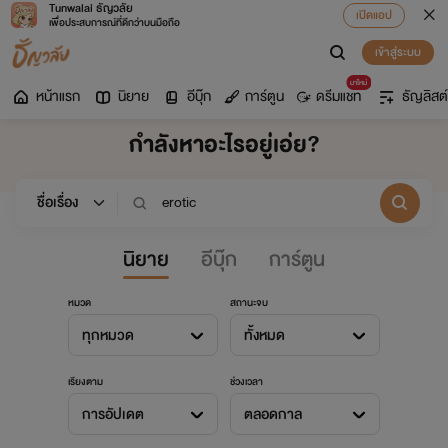
Tunwalai ธัญวลัย
เปิดแอป
เพื่อประสบการณ์ที่ดีกว่าบนมือถือ
เข้าสู่ระบบ
มาใหม่
หน้าแรก
นิยาย
อีบุ๊ก
การ์ตูน
ดรีมแชท
ธัญลิสต์
กำลังหาอะไรอยู่เอ่ย?
นิยาย
อีบุ๊ก
การ์ตูน
หมวด
สถานะจบ
ทุกหมวด
ทั้งหมด
เรียงตาม
ช่วงเวลา
การอัปเดต
ตลอดกาล