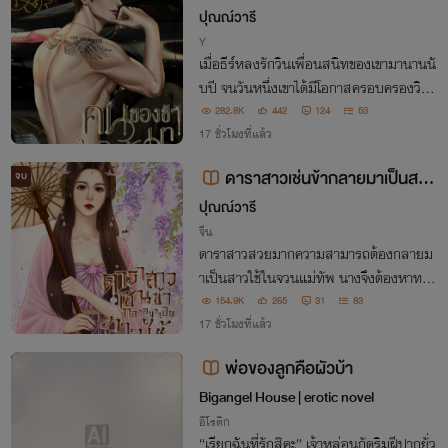
ปุณณ์วารี
Y
เมื่อธีร์หลงรักวินเพื่อนสนิทของเขามานานนั
บปี จนวันหนึ่งเขาได้มีโอกาสครอบครองวิน
สมใจ แล้วคนเช่นเขาจะยอมให้ใครกล้ายุ่งกับ
282.8K
442
124
53
คนของเขาได้อีกเล่า
17 ชั่วโมงที่แล้ว
ดาราสาวเช่นข้ากลายมาเป็นสาว
จบ
ใช้อุ่นเตียง
ปุณณ์วารี
จีน
ดาราสาวสวยมากความสามารถต้องกลายม
าเป็นสาวใช้ในจวนแม่ทัพ นางจึงต้องหาทาง
พิชิตใจเขาให้สำเร็จให้ได้
154.9K
265
31
83
17 ชั่วโมงที่แล้ว
พ่อของลูกคือผัวบ้า
จบ
Bigangel House | erotic novel
อีโรติก
“เรียกฉันที่รักสิคะ” เจ้าหล่อนกัดริมฝีปากยั่ว