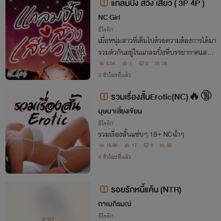
แกลมปิ้ง สวิง เสียว ( 3P 4P )
NC Girl
อีโรติก
เมื่อหนุ่มสาวที่เต็มไปด้วยความต้องการได้มา
รวมตัวกันอยู่ในแกลมปิ้งที่บรรยากาศแสนจ
ะโรแมนติกและเร่าร้อน พวกเขาจะจัดการกับไ
6.5K
1
0
28
ฟแห่งความร่านร้อนของตนเองออกมาในรูป
3 ชั่วโมงที่แล้ว
แบบใดกันบ้าง... มาร่วมติดตามไปพร้อม ๆ
รวมเรื่องสั้นErotic(NC)🔥🔞
กันนะคะ
บุษบาเสี่ยงเขียน
อีโรติก
รวมเรื่องสั้นแซ่บๆ 18+ NCฉ่ำๆ
15.8K
17
0
92
4 ชั่วโมงที่แล้ว
รอยรักหนี้แค้น (NTR)
กาเมภิรมณ์
อีโรติก