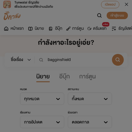
Tunwalai ธัญวลัย
เปิดแอป
เพื่อประสบการณ์ที่ดีกว่าบนมือถือ
เข้าสู่ระบบ
มาใหม่
หน้าแรก
นิยาย
อีบุ๊ก
การ์ตูน
ดรีมแชท
ธัญลิสต์
กำลังหาอะไรอยู่เอ่ย?
นิยาย
อีบุ๊ก
การ์ตูน
หมวด
สถานะจบ
ทุกหมวด
ทั้งหมด
เรียงตาม
ช่วงเวลา
การอัปเดต
ตลอดกาล