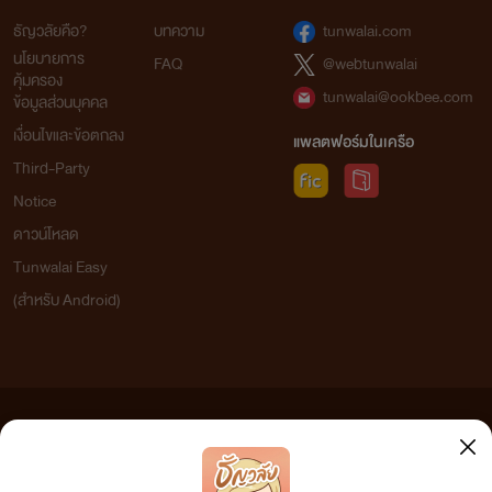
ธัญวลัยคือ?
บทความ
tunwalai.com
นโยบายการ
FAQ
@webtunwalai
คุ้มครอง
tunwalai@ookbee.com
ข้อมูลส่วนบุคคล
เงื่อนไขและข้อตกลง
แพลตฟอร์มในเครือ
Third-Party
Notice
ดาวน์โหลด
Tunwalai Easy
(สำหรับ Android)
ข้อความที่ท่านได้อ่านจากเว็บไซต์นี้เกิดจากการเขียนโดยสาธารณชนและเผยแพร่โดยอัตโนมัติ ผู้ดูแล
เว็บไซต์แห่งนี้ไม่ได้เห็นด้วยและไม่ขอรับผิดชอบต่อข้อความใดๆ ทั้งสิ้น ดังนั้นผู้อ่านทุกท่านโปรดใช้
วิจารณญาณในการกลั่นกรองด้วยตนเอง และหากท่านพบข้อความใดๆ ที่ขัดต่อกฎหมายและศีลธรรม