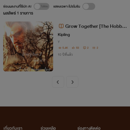
ซ่อนผลงานที่ใช้ปก AI
แสดงเฉพาะโปรโมชัน
ผลลัพธ์
1
รายการ
Grow Together [The Hobbit
Fanfic, Bagginshield, Thorin x B
Kipling
ilbo]
Y
5.4K
53
2
2
10 ปีที่แล้ว
เกี่ยวกับเรา
ช่วยเหลือ
ช่องทางติดต่อ