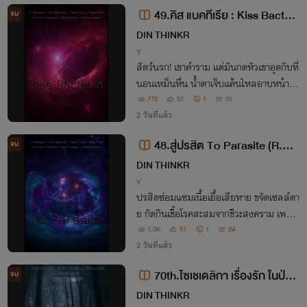
สายไป
49.คิส แบคทีเรีย : Kiss Bacteri
จบ
a (R.R.A.9 : The Ninth Red Risk
DIN THINKR
Area.)
Y
สัตว์นรก! เขาคำราม แต่มันกดหัวเขาอุดกับที่
นอนเหม็นหื่น น้ำตาเจ็บแค้นไหลอาบหน้า เข
าจำความเจ็บแสบที่โดนทะลวงได้ดี มันฉีกขา
772
57
1
31
ดทันที ทรมานทุกการเสียบกระชาก เลือดผส
2 วันที่แล้ว
มของเหลวทางทวารถอกกันไปมาน่ารังเกีย
48.สู่ปรสิต To Parasite (R.R.
จบ
จ!
A.9 : The Ninth Red Risk Area.)
DIN THINKR
Y
ปรสิตซ่อมแซมเนื้อเยื้อเสียหาย ขจัดเซลล์ตา
ย กัดกินเชื้อโรคสะสมจากชีวะสงคราม เพราะ
มันเป็นไปไม่ได้ที่ผู้พันสวะพังยับแล้วคนอื่นจ
1.0K
51
1
24
ะรอดปลอดภัย ร่างกายแม่พันธุ์ไม่ใช่จักรกล
2 วันที่แล้ว
ทุกคนกำลังพังถ้วนหน้า!
70th.ไซเชเดลิกา เรื่องรัก ในป่าลึ
จบ
ก Mysterious in the deep forest
DIN THINKR