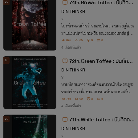
74th.Brown Toffee : บันทึกกา
จบ
รล่าลูกกวาด ของสัตว์ประหลาดทั้งเ
DIN THINKR
จ็ด
Y
ใบหน้าหล่อก้าวร้าวขยายใหญ่ คนครึ่งงูจ้องเ
ขาแน่วแน่ตาไม่กะพริบขณะสมองเขาต่อสู้ดุเ
ดือดว่าอยู่นิ่งๆในคำเดียวหรือควรต่อสู้พอเป็
895
65
3
3
นพิธีเพื่อกู้ศักดิ์ศรีความเป็นคน
4 เดือนที่แล้ว
72th.Green Toffee : บันทึกกา
จบ
รล่าลูกกวาด ของสัตว์ประหลาดทั้งเ
DIN THINKR
จ็ด
Y
นายน้อยแห่งราชวงศ์ขนมหวานในไพรอสูรช
วนสะท้าน เมื่อหมอกมรณะคืบคลานกลืนกิน
ผู้บุกรุก เนื้อเยื่อและเครื่องในแตกกระจาย มั
755
69
3
3
นใช้เลือดล้างแผ่นดิน!
4 เดือนที่แล้ว
71th.White Toffee : บันทึกการ
จบ
ล่าลูกกวาดของสัตว์ประหลาดทั้งเจ็
DIN THINKR
ด
Y