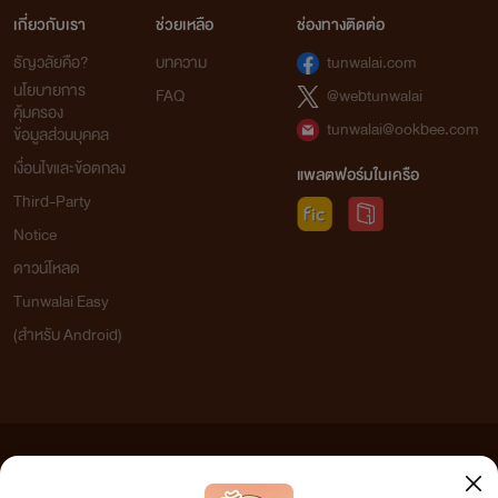
เกี่ยวกับเรา
ช่วยเหลือ
ช่องทางติดต่อ
ธัญวลัยคือ?
บทความ
tunwalai.com
นโยบายการ
FAQ
@webtunwalai
คุ้มครอง
tunwalai@ookbee.com
ข้อมูลส่วนบุคคล
เงื่อนไขและข้อตกลง
แพลตฟอร์มในเครือ
Third-Party
Notice
ดาวน์โหลด
Tunwalai Easy
(สำหรับ Android)
ข้อความที่ท่านได้อ่านจากเว็บไซต์นี้เกิดจากการเขียนโดยสาธารณชนและเผยแพร่โดยอัตโนมัติ ผู้ดูแล
เว็บไซต์แห่งนี้ไม่ได้เห็นด้วยและไม่ขอรับผิดชอบต่อข้อความใดๆ ทั้งสิ้น ดังนั้นผู้อ่านทุกท่านโปรดใช้