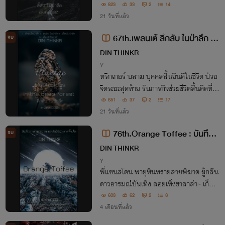
พังยับเยิน แฟนทัมจับข้อมือรอบเอวเป็นที่ท
823
33
2
14
รงตัว ปล่อยอารมณ์เซ็กส์สุดเหวี่ยงฟาดฟัน
21 วันที่แล้ว
หัวจรดเท้า
67th.เพลนเต้ ลึกลับ ในป่าลึก M
จบ
ysterious in the deep forest (Pla
DIN THINKR
ntae)
Y
ทริกเกอร์ บลาม บุคคลสิ้นยินดีในชีวิต ป่วย
จิตระยะสุดท้าย รับภารกิจช่วยชีวิตสิ้นคิดที่ค
นอื่นเซย์โน ด้วยติดสกิลโผไม่กลัวตาย ลงจอ
651
37
2
17
ดไว้ลายบนดาวไร้มลพิษ แล้วชนตีนลิงยักษ์
21 วันที่แล้ว
ผู้พิชิตเข้าจังๆ
76th.Orange Toffee : บันทึกก
จบ
ารล่าลูกกวาด ของสัตว์ประหลาดทั้ง
DIN THINKR
เจ็ด
Y
พี่แซนสโตน พายุหินทรายสายพิฆาต ผู้กลืน
ดาวอารมณ์บันเทิง ลอยเทิ่งชาลาล่า~ เก็บก
วาดขยะเอกภพ จับ ย่อย ยุบ เขมือบทุกสิ่งที่ข
603
62
2
3
วางหน้า เพลิดเพลินไปกับการแสวงหาแผ่น
4 เดือนที่แล้ว
ดินเพื่อหยั่งรยางค์กลืนกินต่อไป