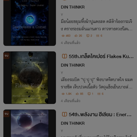
ers a Comet (The Galaxy : Supe
DIN THINKR
r cluster)
Y
มือน้อยขยุมทึ้งผ้าปูแดงสด คลีด้าร้องกระเจิ
ง ครางระงมลั่นแกนดาว ดาวหางดวงนิดเดีย
วส่ายหน้าเกลือกที่นอน และไม่รู้หมอนกระเ
460
26
2
6
ด็นหายตั้งแต่เมื่อไหร่ รู้เพียงมือดาวใหญ่ร้อ
4 เดือนที่แล้ว
นลวกกำลังแบะตัวเองออกอย่างสิ้นท่า!
55th.เกล็ดไคเปอร์ Flakes Kuip
จบ
er (The Galaxy : Super cluster)
DIN THINKR
Y
เสียงระเบิด “ปุ ปุ ปุ” ฟังบาดจิตบาดใจ ผมค
รางซีด เจ็บปวดเนื้อตัว วัตถุแข็งเย็นบางส่วน
ของผมละลายเหมือนน้ำตาละอองดาวที่หนา
1.8K
85
1
6
วเหน็บ ผมโวยวาย ไม่รู้ต้องทำยังไงกับสิ่งล้า
4 เดือนที่แล้ว
งผลาญที่ตัวเองไม่รู้จัก
54th.พลังงาน ฮีเลียม : Energy
จบ
Helium (R.R.A.9 : The Ninth Red
DIN THINKR
Risk Area.)
Y