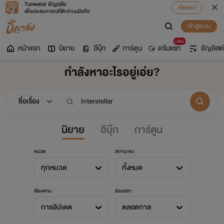
Tunwalai ธัญวลัย
เปิดแอป
เพื่อประสบการณ์ที่ดีกว่าบนมือถือ
เข้าสู่ระบบ
มาใหม่
หน้าแรก
นิยาย
อีบุ๊ก
การ์ตูน
ดรีมแชท
ธัญลิสต์
กำลังหาอะไรอยู่เอ่ย?
นิยาย
อีบุ๊ก
การ์ตูน
หมวด
สถานะจบ
ทุกหมวด
ทั้งหมด
เรียงตาม
ช่วงเวลา
การอัปเดต
ตลอดกาล