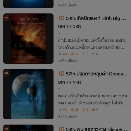
อแสงสีฟ้าใสดูสูงส่งและหนาวเหน็บ มือเท้า
4 เดือนที่แล้ว
ประดับจะงอยเล็บกระดูกแหลมคมอันตรายถึ
58th.เกิดบิกแบงก์ Birth Big Ba
จบ
งตายติดตัว!
ng (The Galaxy : Super cluster)
DIN THINKR
Y
ผ้าห่มสะบัดเปิด รอยแดงขึ้นปื้นรอบเอวขาว
บางกว้างประหนึ่งวงแหวนดาวเสาร์ รอยเงื้อ
มมือเหล่านี้ได้มาระหว่างเขาประพฤติน่าอาย
421
27
2
5
กับอวัยวะใต้สะดือ ลากลามไปถึงปื้นแดงรอ
4 เดือนที่แล้ว
บร่องก้นกลมเด้ง กับรอยดูดบนเม็ดทับทิมเ
57th.ปฐมกาลหลุมดำ Genesis
จบ
ห่อบวม
Black hole (The Galaxy : Super
DIN THINKR
cluster)
Y
เพลเนตทึ้งเปียดำ คลายปมผมยาวสยายห่ม
ร่าง กอดคว้าเจ้าของโครงสร้างสูงกำยำไว้เต็
มสองแขน เอวบอบบางสะท้านลอยทุกจังหว
391
28
2
5
ะกระทุ้งสูงของคนที่ยืนพื้น เริงรักหนูติดผนัง
4 เดือนที่แล้ว
ดำมืดไม่ออมแรง!
56th.พบเจอดาวหาง Discover
จบ