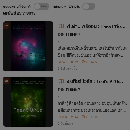
ซ่อนผลงานที่ใช้ปก AI
แสดงเฉพาะโปรโมชัน
ผลลัพธ์
23
รายการ
51.ผ่าน พรีออน : Pass Prion
จบ
(R.R.A.9 : The Ninth Red Risk Ar
DIN THINKR
ea.)
Y
เส้นผมขาวเงินพลิ้วปลาย เสยไปด้านหลังเห
มือนมีชีวิตของมันเอง เขาคิดว่าอีกฝ่ายเท่มา
ก ผิวหนังระยิบระยับอ่อนโยนต่อสายตาและดู
607
49
1
6
แข็งแรงน่าใจหาย
2 ชั่วโมงที่แล้ว
50.เทียร์ ไวรัส : Tears Virus
จบ
(R.R.A.9 : The Ninth Red Risk Ar
DIN THINKR
ea.)
Y
กาลิกรู้สึกสดชื่น ผ่อนคลาย อบอุ่น เติบกล้าเ
สมือนดอกกระบองเพชรอาบแสงแดด เขาได้
รับการดูแลละเอียดอ่อน กระทั่งตระหนักว่างู
823
44
1
32
ไวเปอร์ลอบเลื้อยมาพัวพันทางด้านหลังเมื่อ
2 วันที่แล้ว