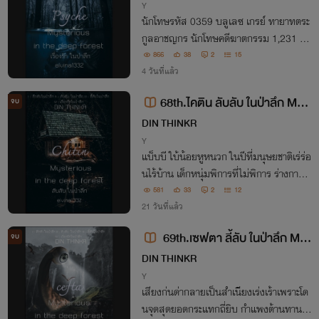
(Psychy)
Y
นักโทษรหัส 0359 บลูเลซ เกรย์ ทายาทตระ
กูลอาชญกร นักโทษคดีฆาตกรรม 1,231 ศ
พ ซึ่งนับเฉพาะศพที่ได้รับการค้นพบ เขาเชื่อ
866
38
2
15
ว่าตัวเองสามารถสัมผัสถึงวิญญาณได้ และวิ
4 วันที่แล้ว
ญญาณยอมให้มนุษย์ตัวน้อยสัมผัสถึง
68th.ไคติน ลับลับ ในป่าลึก Myst
จบ
erious in the deep forest (Chitin)
DIN THINKR
Y
แบ็บบี ใบ้น้อยหูหนวก ในปีที่มนุษยชาติเร่ร่อ
นไร้บ้าน เด็กหนุ่มพิการที่ไม่พิการ ร่างกายค
รบ 32 รอดพ้นอัลตราซาวด์ ได้เกิดใต้กฏหม
581
33
2
12
ายที่เกือบแท้ง เด็กผิวชมพูตาดำวาว กับฝูงยา
21 วันที่แล้ว
นร่วงกราวบนดาวเจ้าแห่งคอร์เดต
69th.เซฟตา ลี้ลับ ในป่าลึก Mys
จบ
terious in the deep forest (Ceft
DIN THINKR
a)
Y
เสียงก่นด่ากลายเป็นสำเนียงเร่งเร้าเพราะโด
นจุดสุดยอดกระแทกถี่ยิบ กำแพงต้านทานใจ