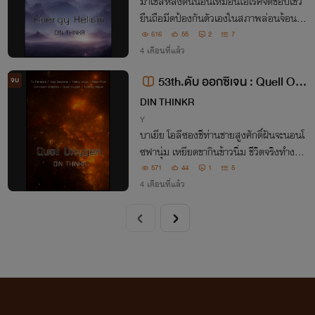
มาเชลหลังตื่นนอนเหมือนไอ้โรคจิตชอบโชว์
ยืนถือมีดป้องกันตัวเองในสภาพล่อนจ้อนเป็
นฆาตกรบ้ากาม เขาก้มสำรวจตัวเอง ตระหนั
616
55
2
7
กอย่างรวดเร็วเพราะนี่มันผิดปรกติ ร่างกายเ
4 เดือนที่แล้ว
ขาโดนละเมิด!
53th.ดับ ออกซิเจน : Quell Oxy
จบ
gen (R.R.A.9 : The Ninth Red Ris
DIN THINKR
k Area.)
Y
บาเยีย โอลีซองชีท่านชายสูงศักดิ์ฝันจะนอนโ
ซฟานุ่ม เหยียดขากินข้าวนิ่ม ชีวิตจริงทำงาน
สะสมอาหารยิ่งกว่าฝูงมดฤดูร้อน เป็นโรคหัว
571
44
1
5
ใจ ภาวะหายใจไม่อิ่ม โดนอาการชักแหง็กๆเล่
4 เดือนที่แล้ว
นงานเป็นกิจวัติ ชีวิตปานคนขาดออกซิเจน