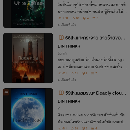
วันสิ้นโลกอุบัติ ซอมบี้พลุกพล่าน และการตื่
นของของนายน้อยถัง คนสวยผู้ไร้พลัง ไม่มี
ทักษะเอาตัวรอด ไม่มีต้นขาให้กอดแบบในนิย
1.3K
80
4
3
าย แต่ในโชคร้ายแอบมีโชคดี สิ่งที่เขามีคือเชื้อ
4 เดือนที่แล้ว
ราไวรัสแสนดี แค่นี้เอง.
66th.แทะกระจาย วายร้ายของไ
อ้เหยิน : Rodentia
DIN THINKR
อีโรติก
ชะง่อนผาสูงเทียมฟ้า เจ็ดสายฟ้าทึ้งวิญญา
ณ ร่างสีแดงแตกสลาย หัวผักชีขาดสะบั้น อั
สนีที่แปดหนักหมื่นชั่งฟาดฟันไม่เหลือแม้เศ
551
51
2
7
ษวิญญาณ
4 เดือนที่แล้ว
59th.เมฆมรณะ Deadly clouds
จบ
(The Galaxy : Super cluster)
DIN THINKR
Y
สีผมเขาสะอาดขาวราวหิมะยาวถึงข้อเท้า นัย
น์ตาหงส์สาเรียวแคบสีขาวตัดดำชัดเจนแฝง
ประกายเด็ดขาดและเย่อหยิ่ง ออร่ารอบกายท
511
28
2
6