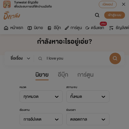
Tunwalai ธัญวลัย
เปิดแอป
เพื่อประสบการณ์ที่ดีกว่าบนมือถือ
เข้าสู่ระบบ
มาใหม่
หน้าแรก
นิยาย
อีบุ๊ก
การ์ตูน
ดรีมแชท
ธัญลิสต์
กำลังหาอะไรอยู่เอ่ย?
นิยาย
อีบุ๊ก
การ์ตูน
หมวด
สถานะจบ
ทุกหมวด
ทั้งหมด
เรียงตาม
ช่วงเวลา
การอัปเดต
ตลอดกาล