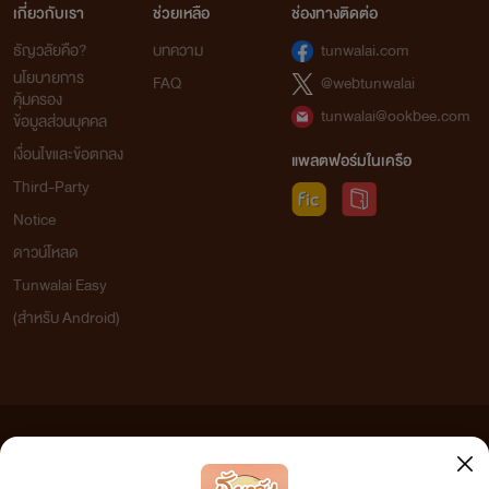
เกี่ยวกับเรา
ช่วยเหลือ
ช่องทางติดต่อ
ธัญวลัยคือ?
บทความ
tunwalai.com
นโยบายการ
FAQ
@webtunwalai
คุ้มครอง
tunwalai@ookbee.com
ข้อมูลส่วนบุคคล
เงื่อนไขและข้อตกลง
แพลตฟอร์มในเครือ
Third-Party
Notice
ดาวน์โหลด
Tunwalai Easy
(สำหรับ Android)
ข้อความที่ท่านได้อ่านจากเว็บไซต์นี้เกิดจากการเขียนโดยสาธารณชนและเผยแพร่โดยอัตโนมัติ ผู้ดูแล
เว็บไซต์แห่งนี้ไม่ได้เห็นด้วยและไม่ขอรับผิดชอบต่อข้อความใดๆ ทั้งสิ้น ดังนั้นผู้อ่านทุกท่านโปรดใช้