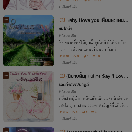
าต้องโดนแกล้งแน่ ๆ แถมปากคนจีบยังหมา
7.1K
23
6
21
สุด ๆ
4 เดือนที่แล้ว
Baby i love you เดือนละแสนแ
จบ
ฟนหลอก หลอก
หินใต้น้ำ
รักโรแมนติก
จ้างขนาดนี้ต่อให้บุกน้ำลุยไฟก็ทำได้ รบกับย่
าว่ายากแล้วเจอแฟนเก่าวุ่นวายยิ่งกว่า
3.1K
0
1
58
5 เดือนที่แล้ว
(นิยายสั้น) Tulips Say ‘I Love
จบ
You’ : ผมรักคุณคนเดียว
รอยคำลิขิต/ปาฏลี
รักโรแมนติก
หนึ่งชายผู้เรียบพร้อมซึ่งเพียรมอบทิวลิปแด
งช่อใหญ่ กับชายธรรมดาสามัญที่ยื่นทิวลิปด
อกเดียวให้เธอด้วยท่าทีไม่มั่นใจ ตวิษาไม่รู้เล
635
0
1
5
ยว่า… คนที่เธอเผลอรัก ก็คือคนที่รักเธอมา
5 เดือนที่แล้ว
นานที่สุด
จบ