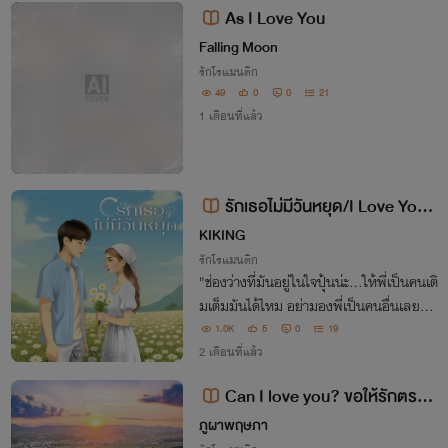
As I Love You
Falling Moon
รักโรแมนติก
49
0
0
21
1 เดือนที่แล้ว
รักเธอไม่มีวันหยุด/I Love You
24/7
KIKING
รักโรแมนติก
"ช่องว่างที่มันอยู่ในใจปุ้นน่ะ...ให้พี่เป็นคนเติ
มเต็มมันได้ไหม อย่ามองพี่เป็นคนอื่นเลยน
ะ"
1.0K
5
0
19
2 เดือนที่แล้ว
Can I love you? ขอให้รักตรงใ
จ
ภูผาพฤษภา