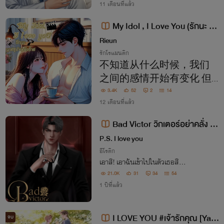
11 เดือนที่แล้ว
My Idol , I Love You (รักนะ นา
ยซุป'ตาร์ตัวร้าย)
Rieun
รักโรแมนติก
不知道从什么时候，我们
之间的感情开始有变化 但
3.4K
52
2
14
能感受到这种幸福来代替
12 เดือนที่แล้ว
孤独的感觉 ไม่รู้ว่าทุกอย่างระหว่างเร
าสองคน...เปลี่ยนไปเมื่อไหร่ แต่รู้ว่ามันกลา
Bad Victor วิกเตอร์อย่าคลั่ง (รั
ยเป็นความสุขที่เข้ามา...แทนที่ความเหงาใน
ก) เกิน
P.S. I love you
หัวใจ
อีโรติก
เอาสิ! เอาฉันเข้าไปในตัวเธอสิ…
21.0K
31
34
54
1 ปีที่แล้ว
I LOVE YOU #เจ้ารักคุณ [Yaoi
จบ