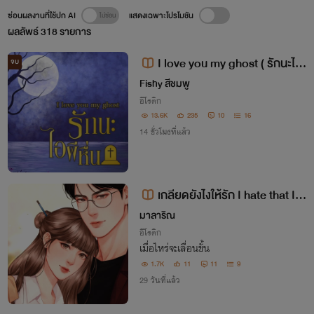
ซ่อนผลงานที่ใช้ปก AI
แสดงเฉพาะโปรโมชัน
ผลลัพธ์
318
รายการ
I love you my ghost ( รักนะไอ
จบ
ผีหื่น)
Fishy สีชมพู
อีโรติก
13.6K
235
10
16
14 ชั่วโมงที่แล้ว
เกลียดยังไงให้รัก I hate that I l
ove you
มาลาริณ
อีโรติก
เมื่อไหร่จะเลื่อนขั้น
1.7K
11
11
9
29 วันที่แล้ว