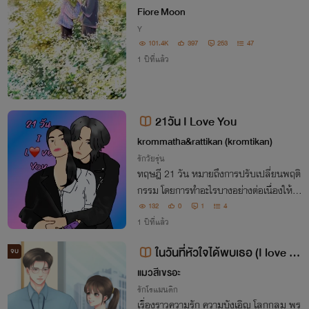
, Boy's Love]
Fiore Moon
Y
101.4K
397
253
47
1 ปีที่แล้ว
21วัน I Love You
krommatha&rattikan (kromtikan)
รักวัยรุ่น
ทฤษฎี 21 วัน หมายถึงการปรับเปลี่ยนพฤติ
กรรม โดยการทำอะไรบางอย่างต่อเนื่องให้ติ
ดเป็นนิสัย แล้วถ้าเราจีบอีกฝ่ายอย่างต่อเนื่อ
132
0
1
4
งเป็นประจำเราอาจจะปรับเปลี่ยนพฤติกรรม
1 ปีที่แล้ว
นิสัย และความคิด
ในวันที่หัวใจได้พบเธอ (I love yo
จบ
u to the moon & Star)
แมวสีเขรอะ
รักโรแมนติก
เรื่องราวความรัก ความบังเอิญ โลกกลม พร