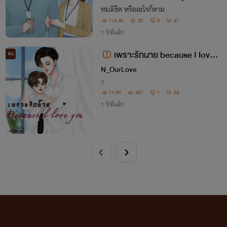
หมลิขิต หรืออะไรก็ตาม
114.4K
22
5
41
1 ปีที่แล้ว
เพราะรักนาย because I love y
จบ
ou
N_OurLove
Y
11.0K
451
1
64
1 ปีที่แล้ว