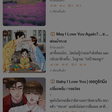
รักโรแมนติก
60
2
0
0
3 เดือนที่แล้ว
May I Love You Again?...ขอรั
จบ
กเธออีกสักครั้ง
ฟองน้ำทะเล
รักโรแมนติก
เขาทิ้งเธอไป…โดยไม่รู้ว่าเธอกำลังท้อง และ
กลับมาอีกครั้ง…ในฐานะ “ปะป๊าของลูก”
7.2K
37
5
19
3 เดือนที่แล้ว
Baby I Love You | เออกูรักมึง
จบ
เปรี้ยวพริ้ม / กรชวัชร
Y
พูดไปใครจะเชื่อว่ามีดาวมหา’ลัยตามจีบ ขนา
ดตัว “หมวย” เองยังไม่อยากเชื่อเลย เขาคิดว่