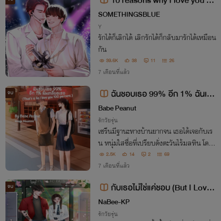
10 reasons why I love you #ไ
อดอลตัวร้าย
SOMETHINGSBLUE
Y
รักได้ก็เลิกได้ เลิกรักได้ก็กลับมารักได้เหมือน
กัน
39.6K
38
11
26
7 เดือนที่แล้ว
ฉันชอบเธอ 99% อีก 1% ฉันเก
จบ
ลียดเธอ (That's a lie.I love you 1
Babe Peanut
00 percent.)
รักวัยรุ่น
เซรีนมีฐานะทางบ้านยากจน เธอได้เจอกับเร
น หนุ่มใสซื่อที่เปรียบดั่งตะวันไร้มลทิน โดยไ
ม่รู้ตัวเลยว่าภายใต้ท่าทางบอบบางเหมือนแ
2.5K
14
2
69
มวเจี๋ยมเจี้ยมของเขานั้น แท้จริงแล้วคือลูกช
7 เดือนที่แล้ว
ายยากูซ่า
กับเธอไม่ใช่แค่ชอบ (But I Love
จบ
You)
NaBee-KP
รักวัยรุ่น