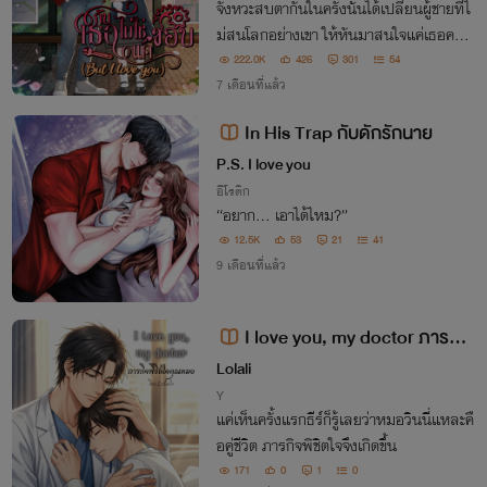
จังหวะสบตากันในครั้งนั้นได้เปลี่ยนผู้ชายที่ไ
ม่สนโลกอย่างเขา ให้หันมาสนใจแค่เธอคนเ
ดียว
222.0K
426
301
54
7 เดือนที่แล้ว
In His Trap กับดักรักนาย
P.S. I love you
อีโรติก
“อยาก… เอาได้ไหม?”
12.5K
53
21
41
9 เดือนที่แล้ว
I love you, my doctor ภารกิจ
พิชิตใจคุณหมอ
Lolali
Y
แค่เห็นครั้งแรกธีร์ก็รู้เลยว่าหมอวินนี่แหละคื
อคู่ชีวิต ภารกิจพิชิตใจจึงเกิดขึ้น
171
0
1
0