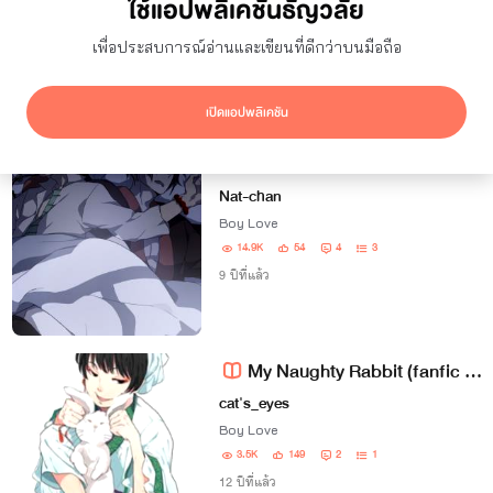
ใช้แอปพลิเคชันธัญวลัย
ยอดเข้าชม
7 วัน
เพื่อประสบการณ์อ่านและเขียนที่ดีกว่าบนมือถือ
ซ่อนผลงานที่ใช้ปก AI
แสดงเฉพาะโปรโมชัน
เปิดแอปพลิเคชัน
ผลลัพธ์
2
รายการ
[Hoozuki x Hakutaku] [Yaoi] Hoozuki no Reitetsu 18+
Nat-chan
Boy Love
14.9K
54
4
3
9 ปีที่แล้ว
My Naughty Rabbit (fanfic : Hoozuki no Reitetsu)
cat's_eyes
Boy Love
3.5K
149
2
1
12 ปีที่แล้ว