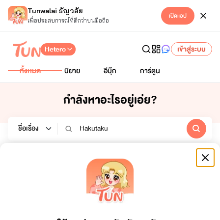
Tunwalai ธัญวลัย
เปิดแอป
เพื่อประสบการณ์ที่ดีกว่าบนมือถือ
Hetero
เข้าสู่ระบบ
ทั้งหมด
นิยาย
อีบุ๊ก
การ์ตูน
กำลังหาอะไรอยู่เอ่ย?
นิยาย
อีบุ๊ก
การ์ตูน
หมวดหมู่
สถานะจบ
ทั้งหมด
ทั้งหมด
เรียงตาม
ช่วงเวลา