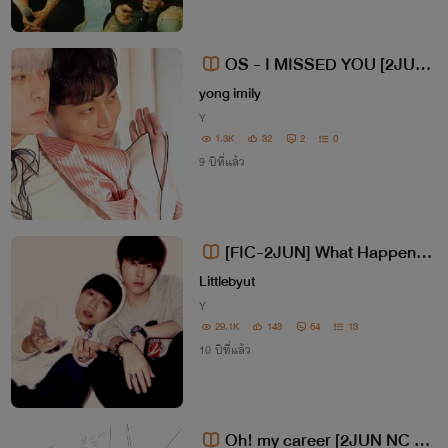
OS - I MISSED YOU [2JUN
Rate 19+1]
yong imily
Y
1.3K
32
2
0
9 ปีที่แล้ว
[FIC-2JUN] What Happened
To Me (จบแล้ว)
Littlebyut
Y
29.1K
143
54
13
10 ปีที่แล้ว
Oh! my career [2JUN NC 20