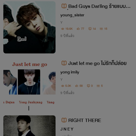
ฺBad Guys Darling ร้ายแบบนี้ นี่
แหละแฟนผม
young_sister
Y
19.6K
77
14
15
9 ปีที่แล้ว
Just let me go ไม่รักก็ปล่อย
yong imily
Y
5.0K
58
3
5
9 ปีที่แล้ว
RIGHT THERE
J N E Y