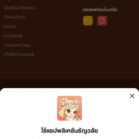
เงื่อนไขและข้อตกลง
แพลตฟอร์มในเครือ
Third-Party
Notice
ดาวน์โหลด
Tunwalai Easy
(สำหรับ Android)
ข้อความที่ท่านได้อ่านจากเว็บไซต์นี้เกิดจากการเขียนโดยสาธารณชนและเผยแพร่โดยอัตโนมัติ ผู้ดูแล
เว็บไซต์แห่งนี้ไม่ได้เห็นด้วยและไม่ขอรับผิดชอบต่อข้อความใดๆ ทั้งสิ้น ดังนั้นผู้อ่านทุกท่านโปรดใช้
วิจารณญาณในการกลั่นกรองด้วยตนเอง และหากท่านพบข้อความใดๆ ที่ขัดต่อกฎหมายและศีลธรรม
กรุณาแจ้งมาที่ tunwalai@ookbee.com เพื่อทีมงานจะได้ดำเนินการในทันที ทั้งนี้ ทางเว็บไซต์ขอสงวน
ลิขสิทธิ์ตามพระราชบัญญัติลิขสิทธิ์ (ฉบับเพิ่มเติม) พ.ศ.2558
ใช้แอปพลิเคชันธัญวลัย