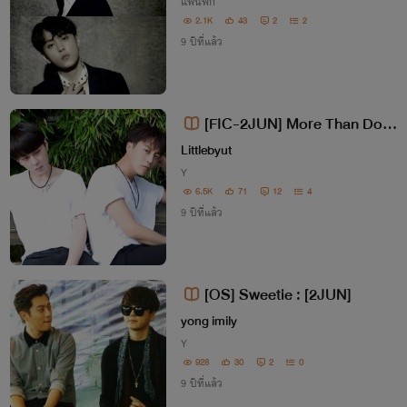
แฟนฟิก
2.1K
43
2
2
9 ปีที่แล้ว
[FIC-2JUN] More Than Do
n't Like !
Littlebyut
Y
6.5K
71
12
4
9 ปีที่แล้ว
[OS] Sweetie : [2JUN]
yong imily
Y
928
30
2
0
9 ปีที่แล้ว