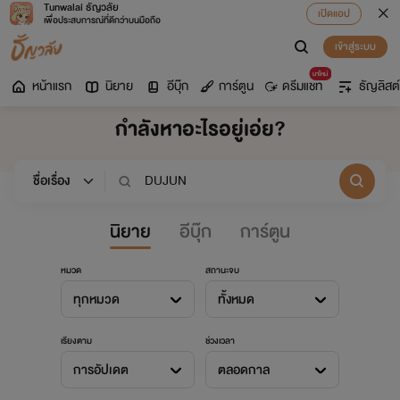
Tunwalai ธัญวลัย
เปิดแอป
เพื่อประสบการณ์ที่ดีกว่าบนมือถือ
เข้าสู่ระบบ
มาใหม่
หน้าแรก
นิยาย
อีบุ๊ก
การ์ตูน
ดรีมแชท
ธัญลิสต์
กำลังหาอะไรอยู่เอ่ย?
นิยาย
อีบุ๊ก
การ์ตูน
หมวด
สถานะจบ
ทุกหมวด
ทั้งหมด
เรียงตาม
ช่วงเวลา
การอัปเดต
ตลอดกาล