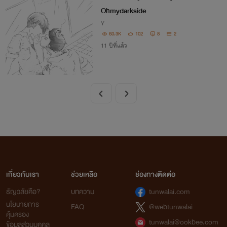
+]
Ohmydarkside
Y
60.3K
102
8
2
11 ปีที่แล้ว
เกี่ยวกับเรา
ช่วยเหลือ
ช่องทางติดต่อ
ธัญวลัยคือ?
บทความ
tunwalai.com
นโยบายการ
FAQ
@webtunwalai
คุ้มครอง
tunwalai@ookbee.com
ข้อมูลส่วนบุคคล