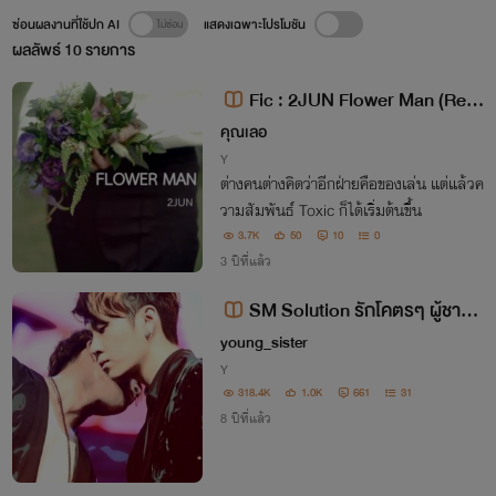
ซ่อนผลงานที่ใช้ปก AI
แสดงเฉพาะโปรโมชัน
ผลลัพธ์
10
รายการ
Fic : 2JUN Flower Man (Re-
Write)
คุณเลอ
Y
ต่างคนต่างคิดว่าอีกฝ่ายคือของเล่น แต่แล้วค
วามสัมพันธ์ Toxic ก็ได้เริ่มต้นขึ้น
3.7K
50
10
0
3 ปีที่แล้ว
SM Solution รักโคตรๆ ผู้ชายข
องกู !!
young_sister
Y
318.4K
1.0K
661
31
8 ปีที่แล้ว