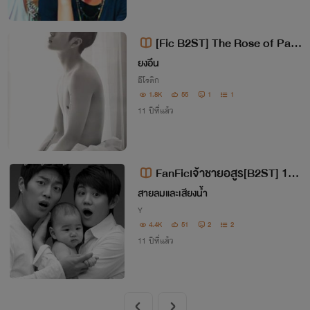
[Fic B2ST] The Rose of Pain
ร้ายยังไง ใจก็รัก NC
ยงอึน
อีโรติก
1.8K
55
1
1
11 ปีที่แล้ว
FanFicเจ้าชายอสูร[B2ST] 18+
(yaoi)
สายลมและเสียงน้ำ
Y
4.4K
51
2
2
11 ปีที่แล้ว