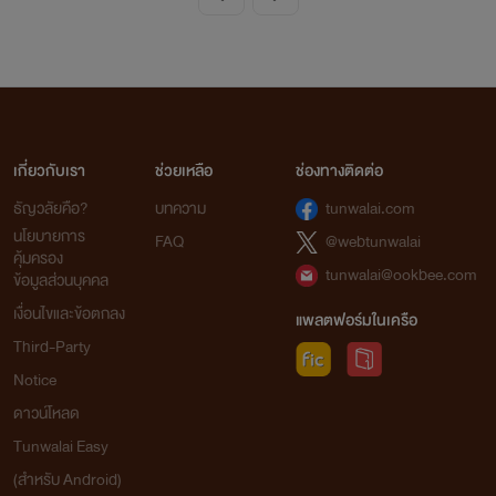
เกี่ยวกับเรา
ช่วยเหลือ
ช่องทางติดต่อ
ธัญวลัยคือ?
บทความ
tunwalai.com
นโยบายการ
FAQ
@webtunwalai
คุ้มครอง
tunwalai@ookbee.com
ข้อมูลส่วนบุคคล
เงื่อนไขและข้อตกลง
แพลตฟอร์มในเครือ
Third-Party
Notice
ดาวน์โหลด
Tunwalai Easy
(สำหรับ Android)