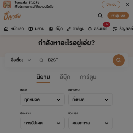
Tunwalai ธัญวลัย
เปิดแอป
เพื่อประสบการณ์ที่ดีกว่าบนมือถือ
เข้าสู่ระบบ
มาใหม่
หน้าแรก
นิยาย
อีบุ๊ก
การ์ตูน
ดรีมแชท
ธัญลิสต์
กำลังหาอะไรอยู่เอ่ย?
นิยาย
อีบุ๊ก
การ์ตูน
หมวด
สถานะจบ
ทุกหมวด
ทั้งหมด
เรียงตาม
ช่วงเวลา
การอัปเดต
ตลอดกาล