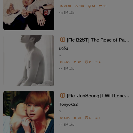
Y
29.1K
143
54
13
10 ปีที่แล้ว
[Fic B2ST] The Rose of Pain
ร้ายยังไง ใจก็รัก
ยงอึน
Y
2.6K
42
2
4
11 ปีที่แล้ว
[Fic-JunSeung] I Will Lose M
y Mind เมียผมเป็นผู้ชายครับ NC
TonyokS2
Y
5.3K
38
6
1
11 ปีที่แล้ว