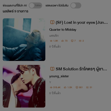
ซ่อนผลงานที่ใช้ปก AI
แสดงเฉพาะโปรโมชัน
ผลลัพธ์
9
รายการ
(SF) Lost in your eyes [JunS
eung]
Quarter to Midday
แฟนฟิก
1.9K
73
7
2
8 ปีที่แล้ว
SM Solution รักโคตรๆ ผู้ชายข
องกู !!
young_sister
Y
318.4K
1.0K
661
31
8 ปีที่แล้ว