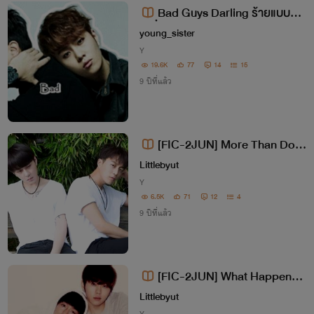
ฺBad Guys Darling ร้ายแบบนี้ นี่
แหละแฟนผม
young_sister
Y
19.6K
77
14
15
9 ปีที่แล้ว
[FIC-2JUN] More Than Do
n't Like !
Littlebyut
Y
6.5K
71
12
4
9 ปีที่แล้ว
[FIC-2JUN] What Happened
To Me (จบแล้ว)
Littlebyut