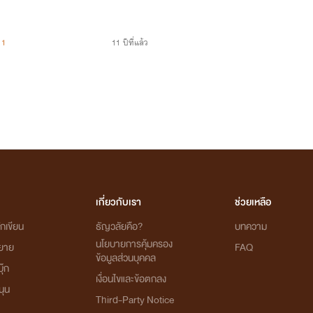
1
11 ปีที่แล้ว
เกี่ยวกับเรา
ช่วยเหลือ
กเขียน
ธัญวลัยคือ?
บทความ
นโยบายการคุ้มครอง
ิยาย
FAQ
ข้อมูลส่วนบุคคล
ุ๊ก
เงื่อนไขและข้อตกลง
นุน
Third-Party Notice