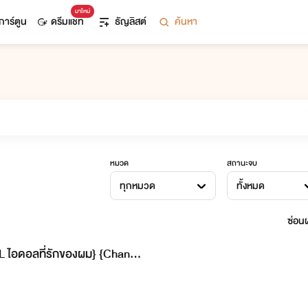
มาใหม่
การ์ตูน
ดรีมแชท
ธัญลิสต์
ค้นหา
หมวด
สถานะจบ
ทุกหมวด
ทั้งหมด
ซ่อนผ
L ไอดอลที่รักของผม} {ChanBa