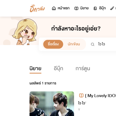
หน้าแรก
นิยาย
อีบุ๊ก
กำลังหาอะไรอยู่เอ่ย?
ชื่อเรื่อง
นักเขียน
นิยาย
อีบุ๊ก
การ์ตูน
ผลลัพธ์
1
รายการ
{ My Lovely IDO
ek x EXO}
ไว ไว'
Y