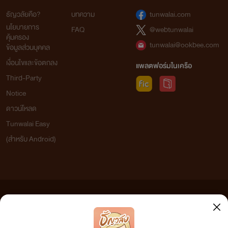
ธัญวลัยคือ?
บทความ
tunwalai.com
นโยบายการ
FAQ
@webtunwalai
คุ้มครอง
tunwalai@ookbee.com
ข้อมูลส่วนบุคคล
เงื่อนไขและข้อตกลง
แพลตฟอร์มในเครือ
Third-Party
Notice
ดาวน์โหลด
Tunwalai Easy
(สำหรับ Android)
ข้อความที่ท่านได้อ่านจากเว็บไซต์นี้เกิดจากการเขียนโดยสาธารณชนและเผยแพร่โดยอัตโนมัติ ผู้ดูแล
เว็บไซต์แห่งนี้ไม่ได้เห็นด้วยและไม่ขอรับผิดชอบต่อข้อความใดๆ ทั้งสิ้น ดังนั้นผู้อ่านทุกท่านโปรดใช้
วิจารณญาณในการกลั่นกรองด้วยตนเอง และหากท่านพบข้อความใดๆ ที่ขัดต่อกฎหมายและศีลธรรม