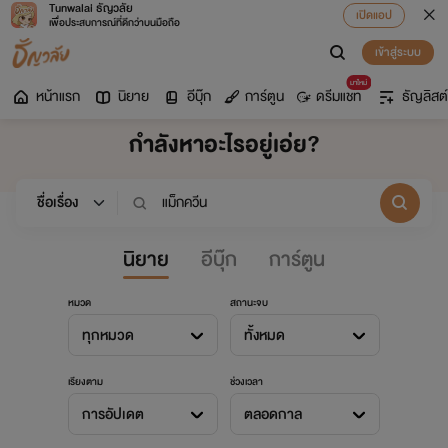
Tunwalai ธัญวลัย
เปิดแอป
เพื่อประสบการณ์ที่ดีกว่าบนมือถือ
เข้าสู่ระบบ
มาใหม่
หน้าแรก
นิยาย
อีบุ๊ก
การ์ตูน
ดรีมแชท
ธัญลิสต์
กำลังหาอะไรอยู่เอ่ย?
นิยาย
อีบุ๊ก
การ์ตูน
หมวด
สถานะจบ
ทุกหมวด
ทั้งหมด
เรียงตาม
ช่วงเวลา
การอัปเดต
ตลอดกาล