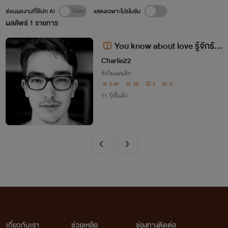
ซ่อนผลงานที่ใช้ปก AI
แสดงเฉพาะโปรโมชัน
ผลลัพธ์
1
รายการ
You know about love รู้จักรัก
หรือเปล่า
Charlie22
รักโรแมนติก
2.4K
69
2
2
11 ปีที่แล้ว
เกี่ยวกับเรา
ช่วยเหลือ
ช่องทางติดต่อ