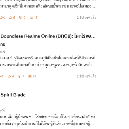
หมาป่าสุดเซ็กซี่! จากเชลยที่รอโดนขย้ำคอหอย เขาจะใช้สมอง เท
ลยี และความกวน เอาชีวิตรอดโดยมีชีวิตและหัวใจเป็นเดิมพันไ
.0K
5
0
17
12 ชั่วโมงที่แล้ว
่างไร!
Boundless Realms Online (BRO2): โลกไร้ขอบเ
อนไลน์ภาค 2: จุติแดนอเวจี พลิกชะตาพันธสัญญ
รกร
่งรัก
าซี
 ภาค 2: จุติแดนอเวจี สมรภูมิเดือดในโลกออนไลน์ที่ภัทรกรต้
าชีวิตรอดเพื่อกางปีกปกป้องคุณหนูเจน เผชิญหน้ากับเหล่าผู้ก
และบุกฝ่าทลายแดนเทพมาร พิสูจน์รักแท้สุดฟินในโลกออนไล
41
4
7
37
12 ชั่วโมงที่แล้ว
มีชีวิตเป็นเดิมพัน!
Spirit Blade
าซี
่อดาบเลือกผู้ถือครอง...โชคชะตาของโลกก็ไม่อาจย้อนกลับ" หรื
างครั้ง อาวุธในตำนานก็ไม่ได้รอผู้ที่แข็งแกร่งที่สุด แต่รอผู้ที่มั