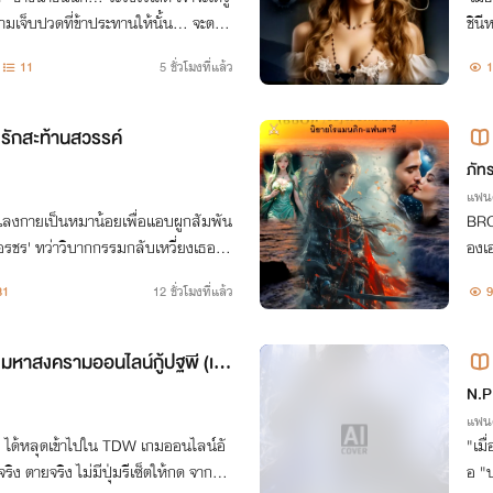
เจ็บปวดที่ข้าประทานให้นั้น… จะตรา
ชินี
ึ~
คโนโ
11
5 ชั่วโมงที่แล้ว
1
ด้อย
รักสะท้านสวรรค์
ขตอ
ภัท
าแห
แฟนต
แลงกายเป็นหมาน้อยเพื่อแอบผูกสัมพัน
BRO
่ายอรชร' ทว่าวิบากกรรมกลับเหวี่ยงเธอสู่โ
องเอ
ตสามีเทพสงคราม'ฉีหลิน'ผู้ป่าเถื่อน!"
ล้า
31
12 ชั่วโมงที่แล้ว
9
น์ที่
มหาสงครามออนไลน์กู้ปฐพี (เว
N.P
แฟนต
ม ได้หลุดเข้าไปใน TDW เกมออนไลน์อั
"เมื
จริง ตายจริง ไม่มีปุ่มรีเซ็ตให้กด จากกา
อ "บ