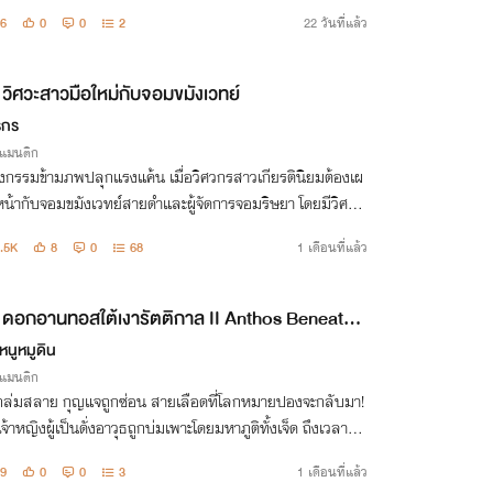
มรับ"
6
0
0
2
22 วันที่แล้ว
วิศวะสาวมือใหม่กับจอมขมังเวทย์
รกร
รแมนติก
วงกรรมข้ามภพปลุกแรงแค้น เมื่อวิศวกรสาวเกียรตินิยมต้องเผ
หน้ากับจอมขมังเวทย์สายดำและผู้จัดการจอมริษยา โดยมีวิศวก
ดเซอร์ผู้มีอาคมและกุมารทองตัวป่วนคอยปกป้องในสงครามไ
.5K
8
0
68
1 เดือนที่แล้ว
สตร์ที่เดิมพันด้วยหัวใจ"
ดอกอานทอสใต้เงารัตติกาล II Anthos Beneath t
 Night’s Shadow
หนูหมูดิน
รแมนติก
กล่มสลาย กุญแจถูกซ่อน สายเลือดที่โลกหมายปองจะกลับมา!
อเจ้าหญิงผู้เป็นดั่งอาวุธถูกบ่มเพาะโดยมหาภูติทั้งเจ็ด ถึงเวลาที่ด
านทอสจะผลิบาน และโลกต้องสั่นสะเทือนต่อการตัดสินใจของ
9
0
0
3
1 เดือนที่แล้ว
"