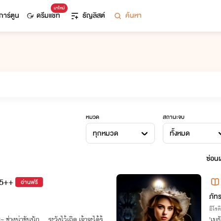
มาใหม่
การ์ตูน
ดรีมแชท
ธัญลิสต์
ค้นหา
หมวด
สถานะจบ
ทุกหมวด
ทั้งหมด
ซ่อนผ
25++
อ่านฟรี
ภัท
อีโรต
~ ช่างน่าขันนัก… ระวังไว้เถิด เจ้าจะได้รู้
'เมธ