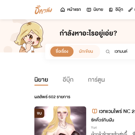
หน้าแรก
นิยาย
อีบุ๊ก
กำลังหาอะไรอยู่เอ่ย?
ชื่อเรื่อง
นักเขียน
นิยาย
อีบุ๊ก
การ์ตูน
ผลลัพธ์
602
รายการ
เวทแวมไพร์ NC 
จบ
ซัคคิ้วร์กินฝัน
Yuri
เจ้ากล้าท้าทายข้าเช่นนี้… หึ