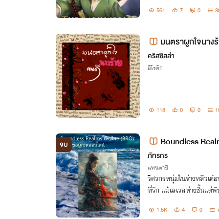
รเล่นเพื่อสะใจกลายเป็นดิ้
561
7
0
3
ได้หรือไม่
มนตราผูกใจนางร้
คริสซิลล่า
อีโรติก
118
0
0
1
Boundless Realm
จบ
ตออนไลน์
ภัทรกร
แฟนตาซี
วิศวกรหนุ่มในร่างหลิวเต๋
ที่รัก แม้เลเวลห่างชั้นแต่
ญแจเดียวที่จะพาพวกเขาก
1.5K
4
0
BRO