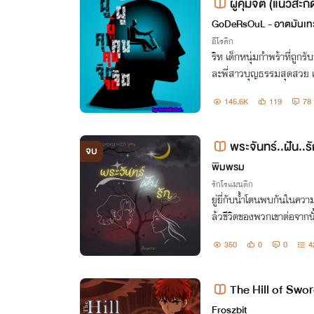
ผู้คุมจิต (แนวสะ
GoDeRsOuL - อาตมันเท
อีโรติก
ริท เด็กหนุ่มกำพร้าที่ถูก
ละพี่สาวบุญธรรมสุดสวย แ
บความลับของตระกูลเข้า คว
145.6K
119
78
สะกดจิตใครก็ได้!!
พระจันทร์..ฝัน..ร
จบ
พิมพรม
รักโรแมนติก
ยู่ยี่กับน้ำโตนพบกันในควา
ล้วชีวิตของพวกเขาต่อจากนั
350
0
0
4
The Hill of Swor
Froszbit