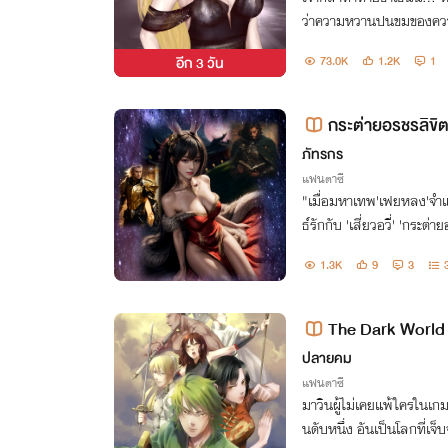
ว่าความหวานปนขมของความ
ตรึงในใจเจ้าไปอีกนาน หึห
อีก
3 วัน
73.0K
1.2K
1
กระต่ายอรชรลิขิต
ภัทรกร
แฟนตาซี
"เมื่อมหาเทพ'เฟยหลง'จำ
ธ์รักกับ 'เสี่ยวอวี่' 'กระต
ลกมนุษย์... สู่อ้อมกอดอดี
1.3K
9
3
The Dark World 
อร์ชั่น 70 เปอร์เซ็นต์)
ปลายคม
แฟนตาซี
มาวินผู้ไม่เคยแพ้ใครในเก
นดับหนึ่ง อันเป็นโลกที่เจ็บ