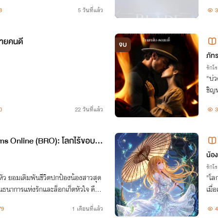
นรนเอาชีวิตรอด สุดท้ายเขาจะกลับสู่โลก
นยอ
8
5 วันที่แล้ว
3
ายคนดี
จบ
ภัท
รักโ
"บ่
ชิญ
รมา
0
22 วันที่แล้ว
3
สยศา
s Online (BRO): โลกไร้ขอบเข
he
น้อง
รักโ
อหัว ยอมเดิมพันชีวิตปกป้องน้องสาวสุด
"โล
พันธนาการแห่งรักและล็อกเก็ตหัวใจ คือกุ
เมื่
ลับมาพบกันในโลกออนไลน์เสมือนจริง
อกอ
79
1 เดือนที่แล้ว
4
นาง