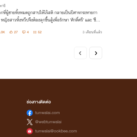
าซี
กที่ผู้ชายทั้งหมดถูกสาปให้ไร้สติ กลายเป็นปีศาจกระหายกา
ญิงสาวทั้งทวีปจึงต้องลุกขึ้นสู้เพื่อรักษา ‘ศักดิ์ศรี’ และ ‘ชีวิต’
ตัวเอง รวมถึงต้องหาทางแก้คำสาปให้โลกกลับมาเป็นปกติอีก
.0K
27
4
52
3 เดือนที่แล้ว
ช่องทางติดต่อ
tunwalai.com
@webtunwalai
tunwalai@ookbee.com