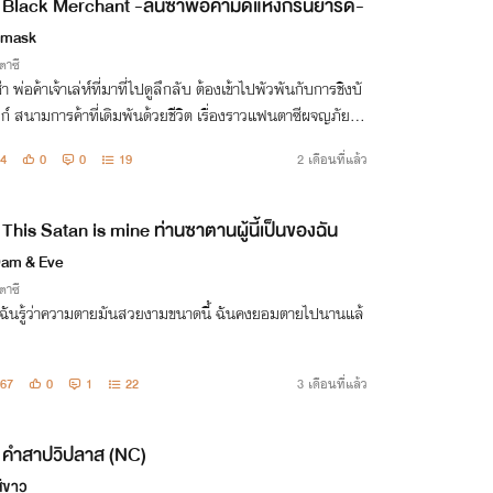
Black Merchant -ลันซ่าพ่อค้ามืดแห่งกรีนยาร์ด-
ymask
าซี
่า พ่อค้าเจ้าเล่ห์ที่มาที่ไปดูลึกลับ ต้องเข้าไปพัวพันกับการชิงบั
ก์ สนามการค้าที่เดิมพันด้วยชีวิต เรื่องราวแฟนตาซีผจญภัย ชิ
ชิงพริบ เจือความโรแมนซ์ จึงเริ่มขึ้น
4
0
0
19
2 เดือนที่แล้ว
This Satan is mine ท่านซาตานผู้นี้เป็นของฉัน
am & Eve
าซี
ฉันรู้ว่าความตายมันสวยงามขนาดนี้ ฉันคงยอมตายไปนานแล้
67
0
1
22
3 เดือนที่แล้ว
คำสาปวิปลาส (NC)
ีขาว