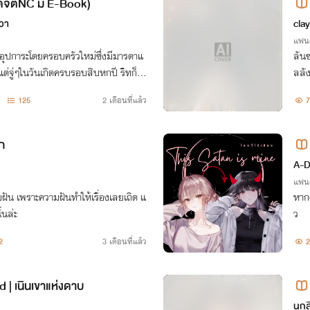
กดจิตNC มี E-Book)
จบ
วา
cla
แฟนต
รับอุปการะโดยครอบครัวใหม่ซึ่งมีมารดาแ
ลันซ
ต่จู่ๆในวันเกิดครบรอบสิบหกปี ริทก็พ
ลลัง
ามลับนั้นก็คือ พลังพิเศษที่จะสามารถ
งไหว
125
2 เดือนที่แล้ว
7
ัก
A-D
แฟนต
มฝัน เพราะความฝันทำให้เรื่องเลยเถิด แ
หาก
้นล่ะ
ว
2
3 เดือนที่แล้ว
2
d | เนินเขาแห่งดาบ
นกส