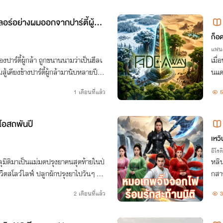
ีลเลอร์อย่างผมออกจากปาร์ตี้ผู้กล้
ก็อด
แฟนต
ของปาร์ตี้ผู้กล้า ถูกขนานนามว่าเป็นฮีลเ
เมื่
มสู้เคียงข้างปาร์ตี้ผู้กล้ามานับหลายปี เผ
นแดน
ง กลับมาถูกขอร้องให้ออกจากปาร์ตี้ผู้
1 เดือนที่แล้ว
5
โอสถพันปี
เหว
อีโรต
ลุมิติมาเป็นแม่มดปรุงยาคนสุดท้ายในป่
หลิน
้ชีวิตสโลว์ไลฟ์ ปลูกผักปรุงยาไปวันๆ แต่
กสาว
ไม่มิด เมื่อระบบร้านค้ามิติจอมกวนคอย
อสู้
2 เดือนที่แล้ว
3