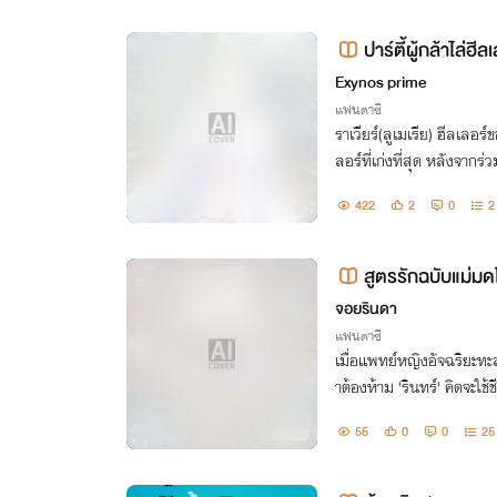
ปาร์ตี้ผู้กล้าไล่ฮ
า
Exynos prime
แฟนตาซี
ราเวียร์(ลูเมเรีย) ฮีลเลอร์
ลอร์ที่เก่งที่สุด หลังจากร่ว
ชิญหน้ากับจอมมารหลายครั้
422
2
0
2
กล้า
สูตรรักฉบับแม่มด
จบ
จอยรินดา
แฟนตาซี
เมื่อแพทย์หญิงอัจฉริยะทะ
าต้องห้าม 'รินทร์' คิดจะใช
ความเก่งระดับตัวแม่ดันปิด
55
0
0
25
แจกสูตรยาเทพให