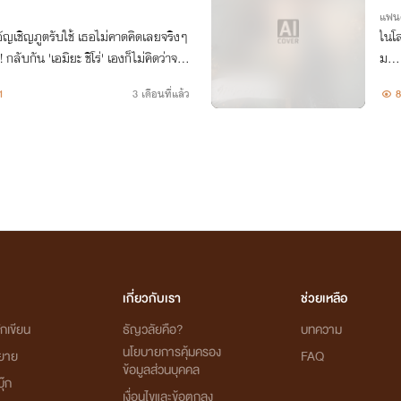
แฟนต
ัญเชิญภูตรับใช้ เธอไม่คาดคิดเลยจริงๆ
ในโล
 กลับกัน 'เอมิยะ ชิโร่' เองก็ไม่คิดว่าจะถู
ม… ห
็เขายังไม่ทันได้ตายเลยด้วยซ้ำ!
ของ
1
3 เดือนที่แล้ว
8
ครั้ง
เกี่ยวกับเรา
ช่วยเหลือ
กเขียน
ธัญวลัยคือ?
บทความ
นโยบายการคุ้มครอง
ิยาย
FAQ
ข้อมูลส่วนบุคคล
ุ๊ก
เงื่อนไขและข้อตกลง