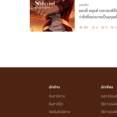
แฟนฟิก
ตอนที่ หลุยส์ ประกอบพิธีอ
ว่าสิ่งที่ออกมาจะเป็นมนุษย์!
กเรียกตัวมาเร็วขนาดนี้... ก
307
0
3
1
นักอ่าน
นักเขียน
ค้นหานิยาย
ลงทะเบียนนั
ค้นหาอีบุ๊ก
วิธีการลงน
จัดอันดับนิยาย
วิธีการลงอีบ