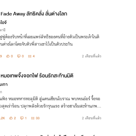
Fade Away ลัทธิคลั่ง ลั่นต่างโลก
โอจี
าซี
อฟูฟู่ต้องรับหน้าที่เผยแพร่ลัทธิของคนที่อ้างตัวเป็นพระเจ้าในดิ
ต่างโลกโดยจับตัวพี่สาวเขาไว้เป็นตัวประกัน
9
0
0
4
2 เดือนที่แล้ว
หมอเทพจิ้งจอกไฟ ร้อนรักสะท้านมิติ
ินเทา
ิก
เฟิง หมอทหารทะลุมิติ สู่แดนเซียนโบราณ พบหงเอ๋อร์ จิ้งจอ
สุดเร่าร้อน ปลุกพลังด้วยรักรุนแรง สร้างฮาเร็มสะท้านภพ ต่
เดือด ด้วยปัญญาและไฟรัก!
.2K
2
1
33
2 เดือนที่แล้ว