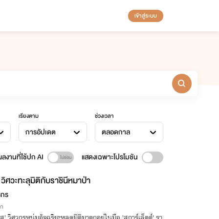
เข้าสู่ระบบ
เรียงตาม
ช่วงเวลา
การอัปเดต
ตลอดกาล
ลงานที่ใช้ปก AI
แสดงเฉพาะโปรโมชัน
วิศวะทะลุมิติกับราชินีหมาป่า
รกร
ิก
ัส' วิศวกรหนุ่มอัจฉริยะหลุดมิติมาตกอยู่ในมือ 'สการ์เล็ตต์' รา