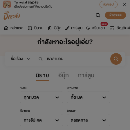
Tunwalai ธัญวลัย
เปิดแอป
เพื่อประสบการณ์ที่ดีกว่าบนมือถือ
เข้าสู่ระบบ
มาใหม่
หน้าแรก
นิยาย
อีบุ๊ก
การ์ตูน
ดรีมแชท
ธัญลิสต์
กำลังหาอะไรอยู่เอ่ย?
นิยาย
อีบุ๊ก
การ์ตูน
หมวด
สถานะจบ
ทุกหมวด
ทั้งหมด
เรียงตาม
ช่วงเวลา
การอัปเดต
ตลอดกาล