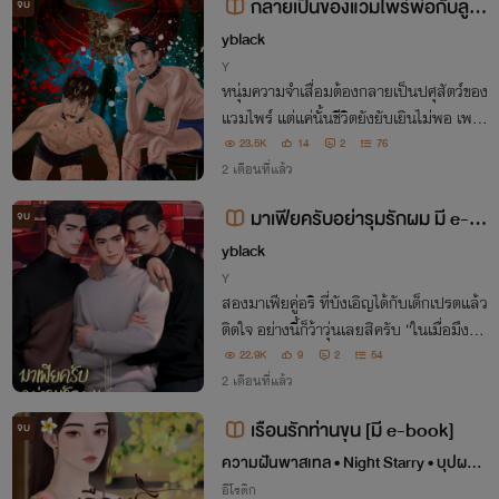
กลายเป็นของแวมไพร์พ่อกับลูก
จบ
มี ebook (bdsm,3p,แวมไพร์,โอเม
yblack
ก้า,ท้องได้)
Y
หนุ่มความจำเสื่อมต้องกลายเป็นปศุสัตว์ของ
แวมไพร์ แต่แค่นั้นชีวิตยังยับเยินไม่พอ เพรา
ะไอ้แวมไพร์ซาดิสม์นั่นดันมีลูกเลี้ยงด้วย “เห็
23.5K
14
2
76
นฝีมือของฉันแล้วเป็นไงล่ะ ต่อไปตาแกบ้าง
2 เดือนที่แล้ว
ไอ้ลูกชาย ทำให้ฉันดูสิ!”
มาเฟียครับอย่ารุมรักผม มี e-b
จบ
ook (3P,เมะxเมะ,flip,ศัตรูกลายเป็น
yblack
คนรัก,Mpreg,OMEGAverse)
Y
สองมาเฟียคู่อริ ที่บังเอิญได้กับเด็กเปรตแล้ว
ติดใจ อย่างนี้ก็ว้าวุ่นเลยสิครับ “ในเมื่อมึงอย
ากเล่นกับกู จะยอมเล่นด้วยก็ได้ แต่จะบอกว่า
22.9K
9
2
54
อัลฟ่ามาเฟียอย่างพวกกูน่ะ ไม่อ่อนโยนกับเด็
2 เดือนที่แล้ว
กเปรตอย่างมึงหรอกนะ!”
เรือนรักท่านขุน [มี e-book]
จบ
ความฝันพาสเทล • Night Starry • บุปผาเ
บ่งบาน
อีโรติก