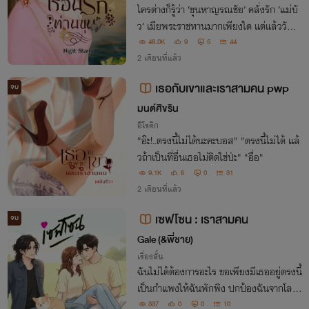
ใครต่างก็รู้ว่า ‘ขุนหาญรณชัย’ คลั่งรัก ‘แม่บั
ว’ เมียพระราชทานมากเพียงใด แต่แล้ววันห
นึ่งเขาพาหญิงสาวแปลกหน้ากลับมาที่เรือน
48.0K
9
5
44
แจ้งแก่แม่บัวว่าจำต้องรับนางผู้นี้...เป็นเมีย
2 เดือนที่แล้ว
อีกคน
เธอกับเขาและเราสามคน pwp
จบ
มนต์ศิขริน
อีโรติก
"อ๊ะ!..ตรงนี้ไม่ได้นะคะบอส" "ตรงนี้ไม่ได้ แล้
วถ้าเป็นที่อื่นเธอไม่ติดใช่ป่ะ" "อื่อ"
9.1K
6
0
31
2 เดือนที่แล้ว
เซฟโซน : เราสามคน
จบ
Gale (&พี่ชาย)​
เรื่องสั้น
ฉันไม่ได้ต้องการอะไร ขอเพียงมีเธออยู่ตรงนี้
เป็นกำแพงให้ฉันพักพิง ปกป้องฉันจากโลก
ที่เย็นชา​และอ้างว้าง
337
0
0
10