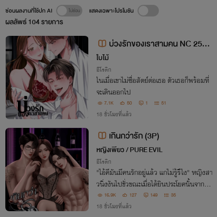
ซ่อนผลงานที่ใช้ปก AI
แสดงเฉพาะโปรโมชัน
ผลลัพธ์
104
รายการ
บ่วงรักของเราสามคน NC 25++
+(3P)
ใบไม้
อีโรติก
ในเมื่อเขาไม่ซื่อสัตย์ต่อเธอ ตัวเธอก็พร้อมที่
จะเดินออกไป
7.1K
50
1
51
18 ชั่วโมงที่แล้ว
เกินกว่ารัก (3P)
หญิงเพียว / PURE EVIL
อีโรติก
"ไอ้คีมันมีคนรักอยู่แล้ว แกไม่รู้รึไง" หญิงสา
วนิ่งงันไปชั่วขณะเมื่อได้ยินประโยคนั้นจากพี่
ชาย หากสุดท้ายก็เบะปากไหวไหล่ "แล้วไง?
16.9K
127
149
35
ก็เซจะเอา!"
18 ชั่วโมงที่แล้ว