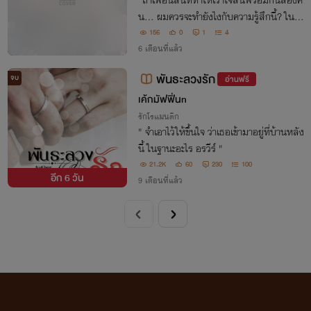
"ถ้าเพื่อนสนิททำให้เราใจสั่นพร้อมกันสองค
น... ผมควรจะทำยังไงกับความรู้สึกนี้? ในโล
กที่มิตรภาพสวยงามเกินกว่าจะทำลาย ผมเลื
156
0
1
4
อกที่จะหยุดนาฬิกาหัวใจตัวเองไว้ เพื่อให้คำว่
6 เดือนที่แล้ว
า 'เรา' ยังคงอยู่ตลอดไป"
พันธะลวงรัก
จบ
อ่านฟรี
เค้กมัฟฟิ่นn
รักโรแมนติก
" จำเอาไว้ให้ขึ้นใจ ว่าเธอเข้ามาอยู่ที่บ้านหลัง
นี้ ในฐานะอะไร อรวีร์ "
21.2K
60
230
100
อีก
6 วัน
9 เดือนที่แล้ว