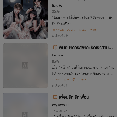
โนเนจัง
อีโรติก
‘ ไงคะ อยากได้ไอ้เทมป์ไหม? คิดซะว่า... มันเ
ป็นผัวคนนึง ’
179.7K
415
457
31
4 เดือนที่แล้ว
พันธนาการสีขาว: รักเราสามคน
(The Bond of Us)
Erotica
อีโรติก
เมื่อ "หน้าที่" บีบให้เขาต้องมีทายาท แต่ "หัว
ใจ" ของเขากลับมอบให้ผู้ชายอีกคน ข้อเสนอ
อัปยศจึงเกิดขึ้น... "ธัน... ช่วยทำให้กอหญ้า
949
0
1
8
ท้องที"
5 เดือนที่แล้ว
เพื่อนรัก รักเพื่อน
พิรุณพราว
รักโรแมนติก