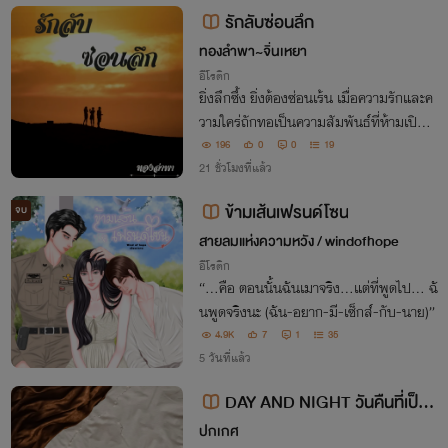
รักลับซ่อนลึก
ทองลำพา~จิ่นเหยา
อีโรติก
ยิ่งลึกซึ้ง ยิ่งต้องซ่อนเร้น เมื่อความรักและค
วามใคร่ถักทอเป็นความสัมพันธ์ที่ห้ามเปิดเผ
ย พวกเขาสามคนจึงเลือกที่จะฝังความลับไว้ใ
196
0
0
19
ห้ลึกที่สุด เพื่อรักษาความสุขของสามเราที่ไ
21 ชั่วโมงที่แล้ว
ม่อาจปล่อยมือ
ข้ามเส้นเฟรนด์​โซน
จบ
สายลมแห่งความหวัง / windofhope
อีโรติก
“...คือ ตอนนั้นฉันเมาจริง…แต่ที่พูดไป... ฉั
นพูดจริงนะ (ฉัน-อยาก-มี-เซ็กส์-กับ-นาย)”
4.9K
7
1
35
5 วันที่แล้ว
DAY AND NIGHT วันคืนที่เป็นข
องเรา
ปกเกศ