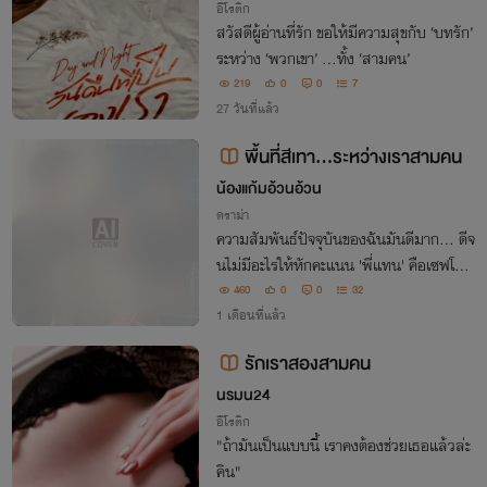
อีโรติก
สวัสดีผู้อ่านที่รัก ขอให้มีความสุขกับ ‘บทรัก’
ระหว่าง ‘พวกเขา’ ...ทั้ง ‘สามคน’
219
0
0
7
27 วันที่แล้ว
พื้นที่สีเทา...ระหว่างเราสามคน
น้องแก้มอ้วนอ้วน
ดราม่า
ความสัมพันธ์ปัจจุบันของฉันมันดีมาก... ดีจ
นไม่มีอะไรให้หักคะแนน 'พี่แทน' คือเซฟโซน
ที่แสนอบอุ่นและปลอดภัยที่สุดในชีวิต จนกร
460
0
0
32
ะทั่งคืนวันศุกร์ที่ฝนตก... ข้อความจากคนใน
1 เดือนที่แล้ว
อดีตเด้งขึ้นมาบนหน้าจอ “นอนยังลิน พึ่ง
รักเราสองสามคน
นรมน24
อีโรติก
"ถ้ามันเป็นแบบนี้ เราคงต้องช่วยเธอแล้วล่ะ
คิน"