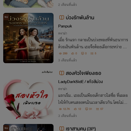
2 เดือนที่แล้ว
บ่วงรักพันล้าน
จบ
Panpuk
ดราม่า
เมื่อ รักแรก กลายเป็นบ่วงทองที่พันธนาการ
ด้วยเงินพันล้าน เธอจึงต้องเลือกระหว่าง คว
ามถูกต้อง ที่หนาวเหน็บ หรือ ความใคร่ ที่แ
299
0
0
5
ผดเผาครอบครัวให้เป็นจุล
3 เดือนที่แล้ว
สองหัวใจเพียงเธอ
LadyDarkSidE / แก้วสีม่วง
ดราม่า
แรกเริ่ม.. เธอเป็นเพียงเด็กสาวใสซื่อ ที่เผลอ
ใจให้กับคนสองคนในเวลาเดียวกัน โดยไม่รู้เ
ลยว่า พวกเขา.. มองค่าความรักของเธอ.. เป็
12.7K
12
31
57
นเพียงแค่เรื่องสนุกเท่านั้น
3 เดือนที่แล้ว
เราสามคน (3P)
จบ