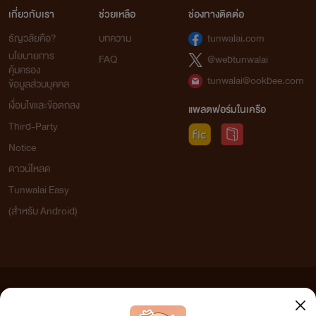
เกี่ยวกับเรา
ช่วยเหลือ
ช่องทางติดต่อ
ธัญวลัยคือ?
บทความ
tunwalai.com
นโยบายการ
FAQ
@webtunwalai
คุ้มครอง
tunwalai@ookbee.com
ข้อมูลส่วนบุคคล
เงื่อนไขและข้อตกลง
แพลตฟอร์มในเครือ
Third-Party
Notice
ดาวน์โหลด
Tunwalai Easy
(สำหรับ Android)
ข้อความที่ท่านได้อ่านจากเว็บไซต์นี้เกิดจากการเขียนโดยสาธารณชนและเผยแพร่โดยอัตโนมัติ ผู้ดูแล
เว็บไซต์แห่งนี้ไม่ได้เห็นด้วยและไม่ขอรับผิดชอบต่อข้อความใดๆ ทั้งสิ้น ดังนั้นผู้อ่านทุกท่านโปรดใช้