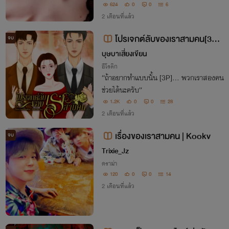
624
0
0
6
2 เดือนที่แล้ว
โปรเจกต์ลับของเราสามคน[3P]
จบ
[18+]
บุษบาเสี่ยงเขียน
อีโรติก
“ถ้าอยากทำแบบนั้น [3P]... พวกเราสองคน
ช่วยได้นะครับ”
1.2K
0
0
28
2 เดือนที่แล้ว
เรื่องของเราสามคน | Kookv
จบ
Trixie_Jz
ดราม่า
120
0
0
14
2 เดือนที่แล้ว