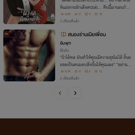
"แค่เลิกมันเบสิกไปปะพรีม... อยากเอาคืนใ
ห้แม่งกระอักเลือดปะล่ะ... คืนนี้มานอนกับฉั
นดิ"
2.5K
0
0
18
3 เดือนที่แล้ว
สนองร่านเมียเพื่อน
จบ
อัมพุท
อีโรติก
“ถ้าไอ้พล มันทำให้คุณมีความสุขไม่ได้ งั้นผ
มขอเป็นคนมอบสิ่งนั้นให้คุณเอง” “อย่านะ
ดะ...ดาเป็นเมียของเพื่อนคุณนะ” “เพื่อนผม
3.7K
0
0
12
มันไร้น้ำยา ต้องผมนี่ น้ำยาข้นคลั่ก” “อ้าส์ !
3 เดือนที่แล้ว
คะ...คุณเรวัฒ อย่านะ ปล่อยดานะ"