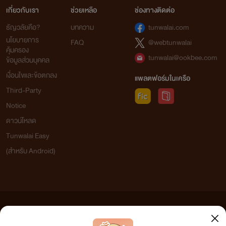
เกี่ยวกับเรา
ช่วยเหลือ
ช่องทางติดต่อ
ธัญวลัยคือ?
บทความ
tunwalai.com
นโยบายการ
FAQ
@webtunwalai
คุ้มครอง
tunwalai@ookbee.com
ข้อมูลส่วนบุคคล
เงื่อนไขและข้อตกลง
แพลตฟอร์มในเครือ
Third-Party
Notice
ดาวน์โหลด
Tunwalai Easy
(สำหรับ Android)
ข้อความที่ท่านได้อ่านจากเว็บไซต์นี้เกิดจากการเขียนโดยสาธารณชนและเผยแพร่โดยอัตโนมัติ ผู้ดูแล
เว็บไซต์แห่งนี้ไม่ได้เห็นด้วยและไม่ขอรับผิดชอบต่อข้อความใดๆ ทั้งสิ้น ดังนั้นผู้อ่านทุกท่านโปรดใช้