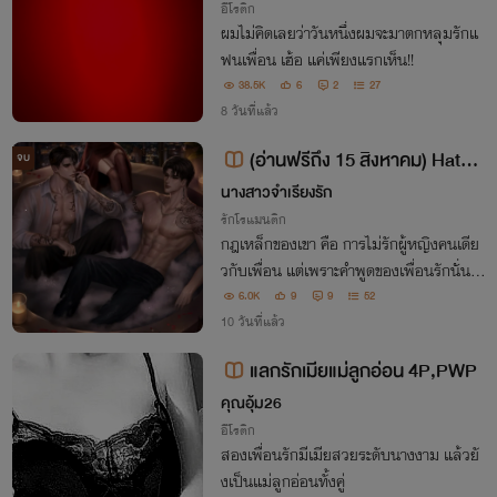
อีโรติก
ผมไม่คิดเลยว่าวันหนึ่งผมจะมาตกหลุมรักแ
ฟนเพื่อน เฮ้อ แค่เพียงแรกเห็น!!
38.5K
6
2
27
8 วันที่แล้ว
(อ่านฟรีถึง 15 สิงหาคม) Haters
จบ
Gonna Hate 18+ ก็คนมันเกลียด!
นางสาวจำเรียงรัก
รักโรแมนติก
กฎเหล็กของเขา คือ การไม่รักผู้หญิงคนเดีย
วกับเพื่อน แต่เพราะคำพูดของเพื่อนรักนั่นแ
หละที่ทำให้เขาทำผิดกฎเสียเอง!!
6.0K
9
9
52
10 วันที่แล้ว
แลกรักเมียแม่ลูกอ่อน 4P,PWP
คุณอุ้ม26
อีโรติก
สองเพื่อนรักมีเมียสวยระดับนางงาม แล้วยั
งเป็นแม่ลูกอ่อนทั้งคู่