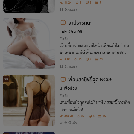
11.2K
6
3
7
11 วันที่แล้ว
เงาปรารถนา
Fuku@cat99
อีโรติก
เมียเพื่อนช่างสวยจับใจ ผัวเพื่อนทำไมช่างห
ล่อเหลามีเสน่ห์ งั้นลองมาเปลี่ยนกันสักเดือ
นไหม
8.6K
10
1
52
12 วันที่แล้ว
เพื่อนสามีขยี้จุด NC25+
จบ
มะเขือม่วง
อีโรติก
โดนเพื่อนผัวกุดจนไม่กี่นาที ภรรยาขี้เหงาก็ต
าลอยจนติดใจ!
416.2K
37
4
15
20 วันที่แล้ว