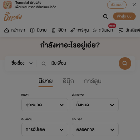
Tunwalai ธัญวลัย
เปิดแอป
เพื่อประสบการณ์ที่ดีกว่าบนมือถือ
เข้าสู่ระบบ
มาใหม่
หน้าแรก
นิยาย
อีบุ๊ก
การ์ตูน
ดรีมแชท
ธัญลิสต์
กำลังหาอะไรอยู่เอ่ย?
นิยาย
อีบุ๊ก
การ์ตูน
หมวด
สถานะจบ
ทุกหมวด
ทั้งหมด
เรียงตาม
ช่วงเวลา
การอัปเดต
ตลอดกาล