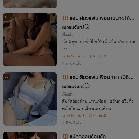
แอบเสียวแฟนเพื่อน เน้นnc18+(
จบ
อ่านฟรี)
แมวชมจันทร์🌛
เรื่องสั้น
เห็นพี่หุ่นแบบนี้ ก็ไซส์ยักษ์เหมือนกันนะเนี่ย
!??
24.0K
4
0
10
2 เดือนที่แล้ว
แอบเสียวแฟนเพื่อน 18+ (มีอีบุ๊
จบ
ค)
แมวชมจันทร์🌛
เรื่องสั้น
สัมผัสต้องห้าม แฟนเพื่อน!! สลับคู่ สวิงกิ้ง
พลัดกัน แอบเสียวแฟนเพื่อน
19.3K
7
4
25
2 เดือนที่แล้ว
แม่ลูกอ่อนร้อนรัก