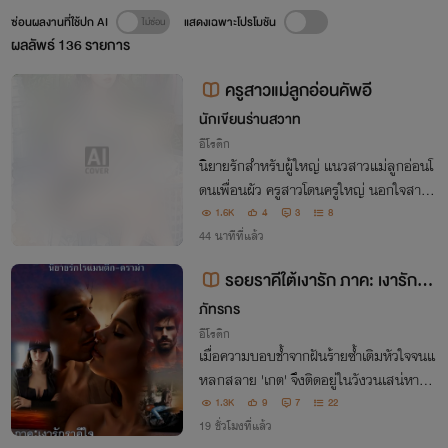
ซ่อนผลงานที่ใช้ปก AI
แสดงเฉพาะโปรโมชัน
ผลลัพธ์
136
รายการ
ครูสาวแม่ลูกอ่อนคัพอี
นักเขียนร่านสวาท
อีโรติก
นิยายรักสำหรับผู้ใหญ่ แนวสาวแม่ลูกอ่อนโ
ดนเพื่อนผัว ครูสาวโดนครูใหญ่ นอกใจสามี
แอบแซ่บ ไม่สมยอมแต่ติดใจ นางเอกมีน้ำน
1.6K
4
3
8
ม nc 3p 18+
44 นาทีที่แล้ว
รอยราคีใต้เงารัก ภาค: เงารักรา
คีใจ
ภัทรกร
อีโรติก
เมื่อความบอบช้ำจากฝันร้ายซ้ำเติมหัวใจจนแ
หลกสลาย 'เกต' จึงติดอยู่ในวังวนเสน่หาแล
ะตราบาป ระหว่างชู้รักผู้แสนดี อัศวินขี่ม้าขาว
1.3K
9
7
22
ที่แอบรัก และทอมสาวสวยที่ซ่อนความลับไ
19 ชั่วโมงที่แล้ว