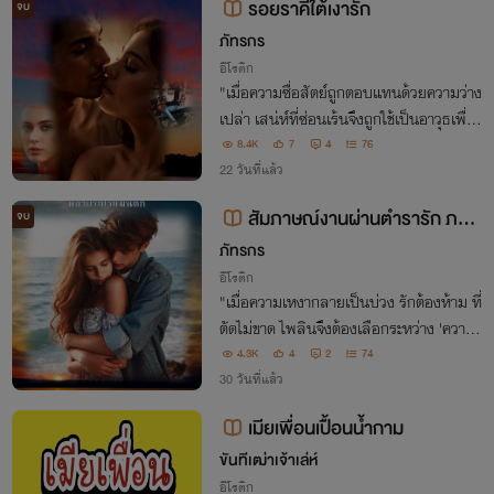
รอยราคีใต้เงารัก
จบ
ภัทรกร
อีโรติก
"เมื่อความซื่อสัตย์ถูกตอบแทนด้วยความว่าง
เปล่า เสน่ห์ที่ซ่อนเร้นจึงถูกใช้เป็นอาวุธเพื่อ
แลกความอยู่รอด ระหว่างวิศวกรหนุ่มผู้อ่อน
8.4K
7
4
76
โยนกับเพื่อนสามีที่แอบรักเธอมานาน...เธอ
22 วันที่แล้ว
จะเลือกหยุดหัวใจไว้ที่ใคร
สัมภาษณ์งานผ่านตำรารัก ภาค
จบ
2: บทสรุปทางเลือกของหัวใจ
ภัทรกร
อีโรติก
"เมื่อความเหงากลายเป็นบ่วง รักต้องห้าม ที่
ตัดไม่ขาด ไพลินจึงต้องเลือกระหว่าง 'ความ
ซื่อสัตย์' กับ 'สัมผัสอันเร่าร้อน' เธอจะยอมเ
4.3K
4
2
74
ป็นเมียหลวงที่ถูกลืม หรือจะถลำลึกสู่ไฟสว
30 วันที่แล้ว
าทที่ยากจะถอนตัว
เมียเพื่อนเปื้อนน้ำกาม
ขันทีเฒ่าเจ้าเล่ห์
อีโรติก