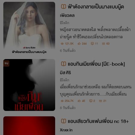
ว้ในเงา รักครั้งนี้จะจบลงอย่างไร?
ฟ้าต้องกลายเป็นนางแบบนู๊ด
เพียวดล
อีโรติก
หญิงสาวอนาคตสดใส พลั้งพลาดเปลื้องผ้า
ถ่ายนู๊ด ทำชีวิตเธอเปลี่ยนไปตลอดกาล
121.5K
244
11
60
6 วันที่แล้ว
แอบกินเมียเพื่อน [มีE-book]
จบ
มิส ศิริ
อีโรติก
เมื่อเพื่อนรักมาช่วยเหลือ ผมก็ต้องตอบแทน
บุญคุณเพื่อนรักด้วยการ.....กับเมียเพื่อน
254.7K
45
2
21
8 วันที่แล้ว
แอบเสียวกับแฟนเพื่อน nc 18+
Xnxx in