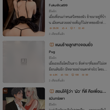
Fuku@cat99
อีโรติก
เมื่อเพื่อนเก่าคนสนิทของผัว ย้ายมาอยู่ที่บ้า
น เมียคนสวยอย่างเพ็ญก็ไม่ขาดของอีกต่อไ
ป
28.0K
4
7
43
3 เดือนที่แล้ว
แผนร้ายลูกสาวจอมยั่ว
จบ
Pug
อีโรติก
เมื่อเธอเริ่มโตเป็นสาว สิ่งต่างๆที่มองก็ไม่เห
มือนเดิมอีก มีหลายอย่างแตกต่างไป โดยเฉ
พาะ… พ่อของเธอเอง ￼
4.8K
134
188
39
3 เดือนที่แล้ว
สอนให้รู้ว่า 'ผัว' ที่ดี คือเพื่อนมึง
จบ
ไง! [The Perfect Payback] NC25
รมินทร์ลดา
+
อีโรติก