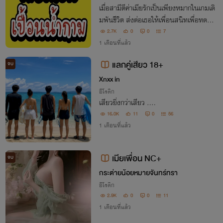
เมื่อสามีตีค่าเมียรักเป็นเพียงหมากในเกมเดิ
มพันชีวิต ส่งต่อเธอให้เพื่อนสนิทเพื่อทดสอ
บกามารมณ์ภายใต้กรงทอง กรงขังแห่งควา
2.7K
0
0
7
มปรารถนาที่ไม่มีทางออก กำลังจะมอดไหม้
1 เดือนที่แล้ว
ด้วยเปลวเพลิงแห่งตัณหา
แลกคู่เสียว 18+
จบ
Xnxx in
อีโรติก
เสียวยิ่งกว่าเสียว ....
16.0K
11
0
56
1 เดือนที่แล้ว
เมียเพื่อน NC+
จบ
กระต่ายน้อยหมายจันทร์ทรา
อีโรติก
2.9K
0
0
11
1 เดือนที่แล้ว