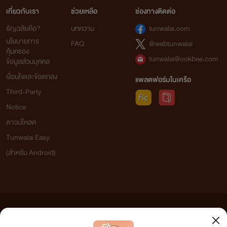
เกี่ยวกับเรา
ช่วยเหลือ
ช่องทางติดต่อ
ธัญวลัยคือ?
บทความ
tunwalai.com
นโยบายการ
FAQ
@webtunwalai
คุ้มครอง
tunwalai@ookbee.com
ข้อมูลส่วนบุคคล
เงื่อนไขและข้อตกลง
แพลตฟอร์มในเครือ
Third-Party
Notice
ดาวน์โหลด
Tunwalai Easy
(สำหรับ Android)
ข้อความที่ท่านได้อ่านจากเว็บไซต์นี้เกิดจากการเขียนโดยสาธารณชนและเผยแพร่โดยอัตโนมัติ ผู้ดูแล
เว็บไซต์แห่งนี้ไม่ได้เห็นด้วยและไม่ขอรับผิดชอบต่อข้อความใดๆ ทั้งสิ้น ดังนั้นผู้อ่านทุกท่านโปรดใช้