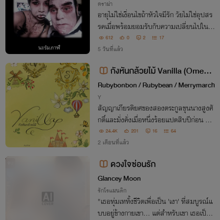
ดราม่า
อายุไม่ใช่เงื่อนไขถ้าหัวใจมีรัก วัยไม่ใช่อุปสร
รคเมื่อพร้อมยอมรับกับความเปลี่ยนไปในท
างที่ไม่เหมือนเดิม เพราะรักกระชากทุกขอบเ
612
0
2
17
ขตและหัวใจก็พร้อมที่จะกระชากเธอจากโลกใ
5 วันที่แล้ว
บเดิม
กังหันกล้วยไม้ Vanilla (Omega
verse)
Rubybonbon / Rubybean / Merrymarch
Y
สัญญาเกียรติยศของสองตระกูลขุนนางสูงศั
กดิ์และมั่งคั่งเมื่อหนึ่งร้อยแปดสิบปีก่อน ทำใ
ห้ทายาทอัลฟ่าเลือดแท้สามพี่น้องแห่งเวอร์
24.4K
201
16
64
นอนต้องจับฉลาก ไปเป็นเจ้าบ่าวของทายาท
2 เดือนที่แล้ว
ตระกูลสแตนดิช (โดยไม่เต็มใจ)
ดวงใจซ่อนรัก
จบ
Glancey Moon
รักโรแมนติก
"เธอทุ่มเททั้งชีวิตเพื่อเป็น 'เงา' ที่สมบูรณ์แ
บบอยู่ข้างกายเขา... แต่สำหรับเขา เธอเป็นเ