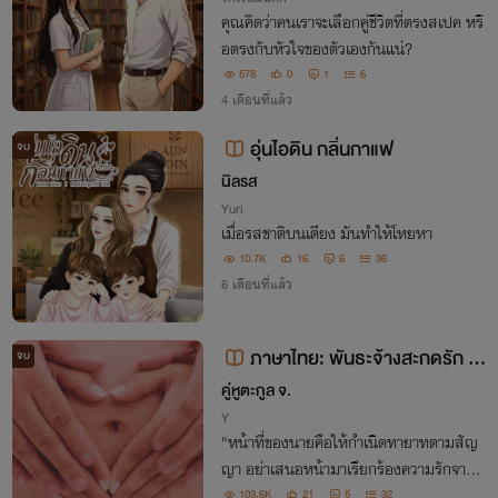
คุณคิดว่าคนเราจะเลือกคู่ชีวิตที่ตรงสเปค หรื
อตรงกับหัวใจของตัวเองกันแน่?
578
0
1
6
4 เดือนที่แล้ว
อุ่นไอดิน กลิ่นกาแฟ
จบ
นิลรส
Yuri
เมื่อรสชาติบนเตียง มันทำให้โหยหา
10.7K
16
6
36
6 เดือนที่แล้ว
ภาษาไทย: พันธะจ้างสะกดรัก (คุ
จบ
ณสามีปากแข็ง) ภาษาอังกฤษ: The
คู่หูตะกูล จ.
Secret Contract: My Stubborn H
Y
"หน้าที่ของนายคือให้กำเนิดทายาทตามสัญ
usband
ญา อย่าเสนอหน้ามาเรียกร้องความรักจากฉั
น เพราะมันเป็นสิ่งเดียวที่นายจะไม่มีวันได้รั
103.6K
21
5
32