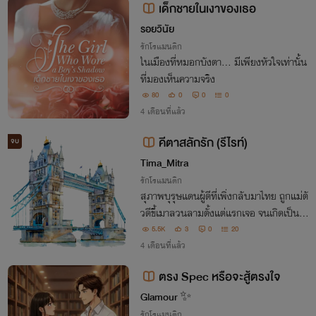
เด็กชายในเงาของเธอ
รอยวินัย
รักโรแมนติก
ในเมืองที่หมอกบังตา... มีเพียงหัวใจเท่านั้น
ที่มองเห็นความจริง
80
0
0
0
4 เดือนที่แล้ว
คีตาสลักรัก (รีไรท์)
จบ
Tima_Mitra
รักโรแมนติก
สุภาพบุรุษแดนผู้ดีที่เพิ่งกลับมาไทย ถูกแม่ตั
วดีขี้เมาลวนลามตั้งแต่แรกเจอ จนเกิดเป็นรั
กหวานซึ้งตราตรึงใจ เมื่อเธอเข้ามาบรรเลงจั
5.5K
3
0
20
งหวะรักป่วนๆ สลักท่วงทำนองแสนหวานล
4 เดือนที่แล้ว
งกลางใจเขา ให้ร้องเรียกหาแต่เธอไปตลอดก
ตรง Spec หรือจะสู้ตรงใจ
าล
Glamour ✨
รักโรแมนติก