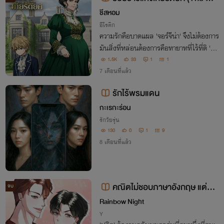
cked Legacy)
ชีสหอม
อีโรติก
ความรักคือบาดแผล 'จอร์จีน่า' จึงไม่ต้องการ
มันสิ่งที่หล่อนต้องการคือทายาทที่ไร้ที่ติ 'เพเ
รกริน' เด็กชายที่ถูกซื้อเพื่อเติมเต็ม 'ศักดิ์ศรี'
1.5K
33
1
1
ในคฤหาสน์แห่งความเย่อหยิ่งเกมส์แห่งการ
7 เดือนที่แล้ว
ครอบครองได้เริ่มขึ้นแล้ว
รักไร้พรมแดน
กะเรกะร่อน
รักวัยรุ่น
130
0
1
9
8 เดือนที่แล้ว
คณิตไม่ชอบภาษาอังกฤษ แต่ชอ
จบ
บปกิตครับ
Rainbow Night
Y