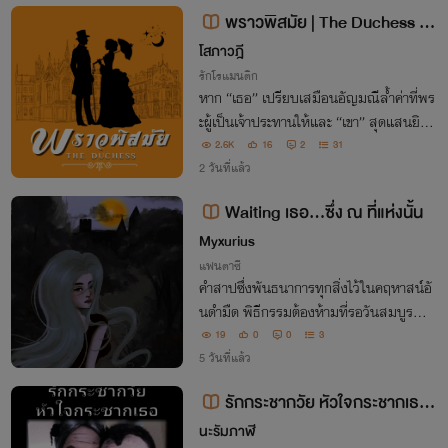
งมีความหมายลึกซึ้ง
พราวพิสมัย | The Duchess [2
5+]
โสภาวฎี
รักโรแมนติก
หาก “เธอ” เปรียบเสมือนอัญมณีล้ำค่าที่พร
ะผู้เป็นเจ้าประทานให้และ “เขา” สุดแสนยินดี
รับประดับไว้แนบกายประหนึ่งเป็นน้ำทิพย์ชโ
2.6K
16
2
31
ลมใจไปชั่วนิรันดร์
2 วันที่แล้ว
Waiting เธอ...ซึ่ง ณ ที่แห่งนั้น
Myxurius
แฟนตาซี
คำสาปซึ่งพันธนาการทุกสิ่งไว้ในคฤหาสน์อั
นดำมืด พิธีกรรมต้องห้ามที่รอวันสมบูรณ์
ณ กลางป่าลึกซึ่งไม่มีผู้ใดสามารถค้นพบ เธ
19
0
0
3
อ...ยังคงรออยู่ที่นั่น
5 วันที่แล้ว
รักกระชากวัย หัวใจกระชากเธอ
(ภารกิจลับสื่อรักออนไลน์)
นะรัมภาฬี