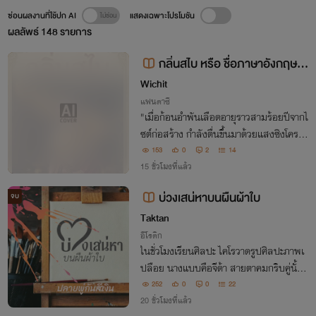
ซ่อนผลงานที่ใช้ปก AI
แสดงเฉพาะโปรโมชัน
ผลลัพธ์
148
รายการ
กลิ่นสไบ หรือ ชื่อภาษาอังกฤษT
he Blood-Amber Sash
Wichit
แฟนตาซี
"เมื่อก้อนอำพันเลือดอายุราวสามร้อยปีจากไ
ซต์ก่อสร้าง กำลังตื่นขึ้นมาด้วยแสงซิงโครตร
อน... ความลับของโศกนาฏกรรมรักข้ามชาติ
153
0
2
14
และ 'ดาบสะกดวิญญาณ' ที่วิทยาศาสตร์อธิ
15 ชั่วโมงที่แล้ว
บายไม่ได้กำลังจะถูกเปิดเผย!"
บ่วงเสน่หาบนผืนผ้าใบ
จบ
Taktan
อีโรติก
ในชั่วโมงเรียนศิลปะ ไคโรวาดรูปศิลปะภาพเ
ปลือย นางแบบคือจีด้า สายตาคมกริบคู่นั้นก
ลับไม่ได้มองแค่สัดส่วนเพื่อการประเมินเชิงศิ
252
0
0
22
ลปะ... แต่มันเป็นสายตาที่กำลังโลมเลียอย่า
20 ชั่วโมงที่แล้ว