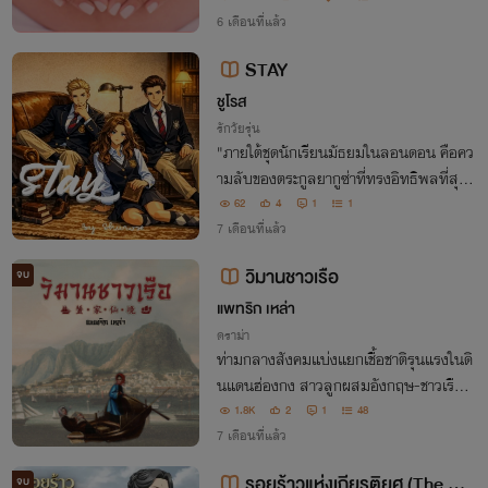
บ"
6 เดือนที่แล้ว
STAY
ชูโรส
รักวัยรุ่น
"ภายใต้ชุดนักเรียนมัธยมในลอนดอน คือคว
ามลับของตระกูลยากูซ่าที่ทรงอิทธิพลที่สุดใ
นญี่ปุ่น... เมื่อ 'เธีย' ต้องใช้ชีวิตบนเส้นขนา
62
4
1
1
นระหว่าง 'ความปกติ' และ 'สมรภูมิอำนาจ' โ
7 เดือนที่แล้ว
ดยไม่รู้เลยว่า เพื่อนสนิทที่อยู่ข้าง
วิมานชาวเรือ
จบ
แพทริก เหล่า
ดราม่า
ท่ามกลางสังคมแบ่งแยกเชื้อชาติรุนแรงในดิ
นแดนฮ่องกง สาวลูกผสมอังกฤษ-ชาวเรือท้
องถิ่นอย่างฟงหวั่นจึงมีชีวิตที่ยากเข็ญ ที่ใดเ
1.8K
2
1
48
ล่าจะเป็นวิมานในฝันสำหรับคนครึ่งชาติเช่น
7 เดือนที่แล้ว
นาง?
รอยร้าวแห่งเกียรติยศ (The Cra
จบ