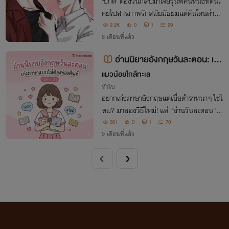
'ปกิต' ต้องวนกลับมาเจอรุ่นพี่คนหนึ่งที่ตนเ
คยไปสารภาพรักสมัยมัธยมแต่ดันโดนด่ากลั
บมาว่า 'son of a b*tch!' นึกว่าจะหมดเวรห
2.2K
0
1
29
มดกรรมต่อกันแล้ว แต่เจ้าตัวกลับตามตื๊อไม่
8 เดือนที่แล้ว
เลิก แถมบอกว่า 'b*tch' แปลว่า 'ดีที่สุด'
อ่านนิยายอังกฤษวันละตอน: เก่ง
ภาษาแบบไม่ต้องท่องศัพท์ (มีคำแป
แมวน้อยใกล้ทะเล
ล)
ทั่วไป
อยากเก่งภาษาอังกฤษแต่เบื่อตำราหนาๆ ใช่ไ
หม? มาลองวิธีใหม่! แค่ "อ่านวันละตอน" ก็เ
ก่งได้ . พบกับคลังเนื้อหาภาษาอังกฤษ 120
301
0
1
70
9 เดือนที่แล้ว
เรื่อง คัดสรรมาแล้ว 👉 ไล่ระดับจาก ง่าย -
> ยาก (เริ่มจากศูนย์ก็อ่านรู้เรื่อง!)