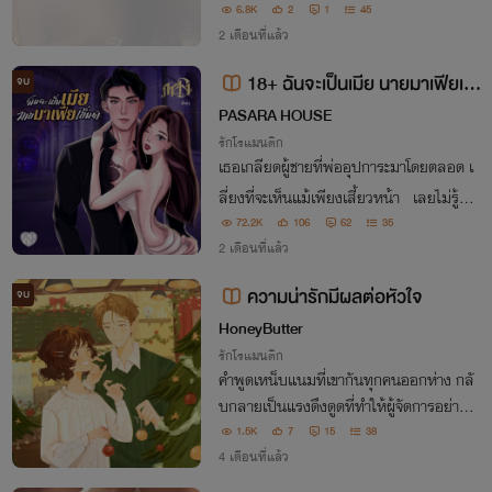
พียง 'เครื่องจักร' ที่ไม่มีหัวใจ และพร้อมจะถู
6.8K
2
1
45
กเปลี่ยนใหม่ได้ทุกเมื่อ"
2 เดือนที่แล้ว
18+ ฉันจะเป็นเมีย นายมาเฟียเย็
จบ
นชา [มี E-Book]
PASARA HOUSE
รักโรแมนติก
เธอเกลียดผู้ชายที่พ่ออุปการะมาโดยตลอด เ
ลี่ยงที่จะเห็นแม้เพียงเสี้ยวหน้า เลยไม่รู้ว่า
ผู้ชายที่ตรงสเปก ทำเธอถูกใจตั้งแต่แรกเห็น
72.2K
106
62
35
2 เดือนที่แล้ว
นั้นคือคนเดียวกัน! ก็เสียหน้าไปหน่อยตอน
ที่รู้ แต่เธออยากได้นี่ งั้นมาแต่งงา
ความน่ารักมีผลต่อหัวใจ
จบ
HoneyButter
รักโรแมนติก
คำพูดเหน็บแนมที่เขากันทุกคนออกห่าง กลั
บกลายเป็นแรงดึงดูดที่ทำให้ผู้จัดการอย่างเธ
อ อยากก้าวเข้าไปในโลกของเขามากกว่าใคร
1.5K
7
15
38
4 เดือนที่แล้ว