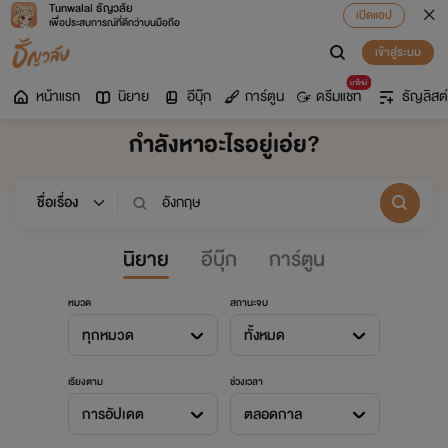
Tunwalai ธัญวลัย
เปิดแอป
เพื่อประสบการณ์ที่ดีกว่าบนมือถือ
เข้าสู่ระบบ
มาใหม่
หน้าแรก
นิยาย
อีบุ๊ก
การ์ตูน
ดรีมแชท
ธัญลิสต์
กำลังหาอะไรอยู่เอ่ย?
นิยาย
อีบุ๊ก
การ์ตูน
หมวด
สถานะจบ
ทุกหมวด
ทั้งหมด
เรียงตาม
ช่วงเวลา
การอัปเดต
ตลอดกาล