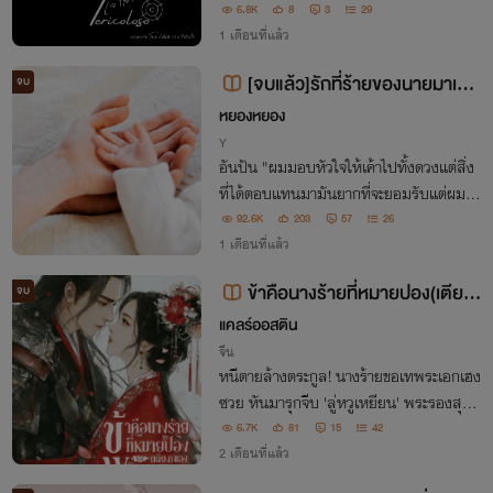
อิญหรืออะไรดลใจ ให้พ่อของเธอต้องไปยืมเ
6.8K
8
3
29
งินจากเขา แถมเขาดันยืนข้อเสนอให้เธอแต่ง
1 เดือนที่แล้ว
งานกับเขาเพื่อยกหนี้
[จบแล้ว]รักที่ร้ายของนายมาเฟีย
จบ
(ง้อเมีย) [เคะท้องได้]
หยองหยอง
Y
อันปัน "ผมมอบหัวใจให้เค้าไปทั้งดวงแต่สิ่ง
ที่ได้ตอบแทนมามันยากที่จะยอมรับแต่ผมก็ต้
องสู้เพราะผมมีอีกหนึ่งชีวิตที่ต้องดูแลต่อจาก
92.6K
203
57
26
นี้" ออสติน "ผมมีเหตุผลของผมและตอนนี้ผ
1 เดือนที่แล้ว
มก็พร้อมที่จะเอาของของผมกลับคืนมา"
ข้าคือนางร้ายที่หมายปอง(เตียง)
จบ
ของพระรอง
แคลร์ออสติน
จีน
หนีตายล้างตระกูล! นางร้ายขอเทพระเอกเฮง
ซวย หันมารุกจีบ 'ลู่หวูเหยียน' พระรองสุดซึ
นฉายายมทูตหน้าน้ำแข็ง งานนี้ต่อให้ขู่จับเข้า
6.7K
81
15
42
คุก นางก็พร้อมพลีชีพทอดสะพาน!
2 เดือนที่แล้ว