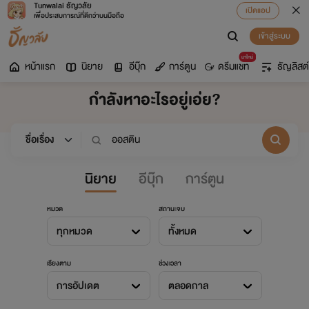
Tunwalai ธัญวลัย
เปิดแอป
เพื่อประสบการณ์ที่ดีกว่าบนมือถือ
เข้าสู่ระบบ
มาใหม่
หน้าแรก
นิยาย
อีบุ๊ก
การ์ตูน
ดรีมแชท
ธัญลิสต์
กำลังหาอะไรอยู่เอ่ย?
นิยาย
อีบุ๊ก
การ์ตูน
หมวด
สถานะจบ
ทุกหมวด
ทั้งหมด
เรียงตาม
ช่วงเวลา
การอัปเดต
ตลอดกาล