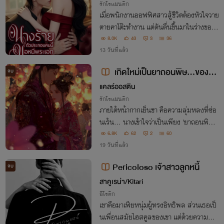
รักโรแมนติก
เมื่อพนักงานออฟฟิศสาวสู้ชีวิตต้องหัวใจวาย
ตายคาโต๊ะทำงาน แต่ดันตื่นขึ้นมาในร่างของ
มีอา นางร้ายตัวประกอบจากนิยายอีโรติก-ดา
8.0K
43
3
36
ร์กโรมานซ์ที่เธอเพิ่งอ่านจบ!
13 วันที่แล้ว
เกิดใหม่เป็นยาถอนพิษ...ของท่า
จบ
นอ๋องจอมเผด็จการ (อ่านฟรี)
แคลร์ออสติน
รักโรแมนติก
ภายใต้หน้ากากเย็นชา คือความลุ่มหลงที่ซ่อ
นเร้น... นางเข้าใจว่าเป็นเพียง 'ยาถอนพิษ'
แต่แท้จริงคือ 'ยอดดวงใจ' ของท่านอ๋องจอมโ
6.8K
62
2
60
หด หากวันใดคิดตีจาก... เขาจะทำทุกวิถีทาง
19 วันที่แล้ว
เพื่อกักขังนางไว้ในกรงรักชั่วนิรันดร์
Pericoloso เจ้าสาวลูกหนี้
จบ
สาคูเรน่า/Kitari
อีโรติก
เขาคือมาเฟียหนุ่มผู้ทรงอิทธิพล ส่วนเธอเป็
นเพื่อนสมัยไฮสคูลของเขา แต่ด้วยความบังเ