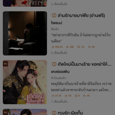
กก็คือ...มาร์ติน ออสก้า ลี ซุปเปอร์สตาร์ชื่อ
4 เดือนที่แล้ว
ดังของเอเชีย!!
ล่ามรักนายมาเฟีย (อ่านฟรี)
โรแซนน์
อีโรติก
“อย่ามาปากดีกับฉัน ถ้าไม่อยากถูกล่ามไว้บ
นเตียง”
290.2K
298
141
58
6 เดือนที่แล้ว
เกิดใหม่เป็นนางร้าย ขอหย่าให้ตา
จบ
ยท่านอ๋องก็ไม่ยอม (อ่านฟรี)
แคลร์ออสติน
รักโรแมนติก
ทะลุมิติมาเป็นนางร้ายที่สามีรังเกียจ กะว่าจะ
ขอหย่าแล้วหาทางกลับบ้านสวยๆ แต่ไหงท่า
นอ๋องจอมเย็นชาถึงเปลี่ยนไป? "จะหย่างั้นร
27.2K
59
9
48
ึ? ฝันไปเถอะ!
7 เดือนที่แล้ว
ทวงรัก เมียเก็บ
จบ