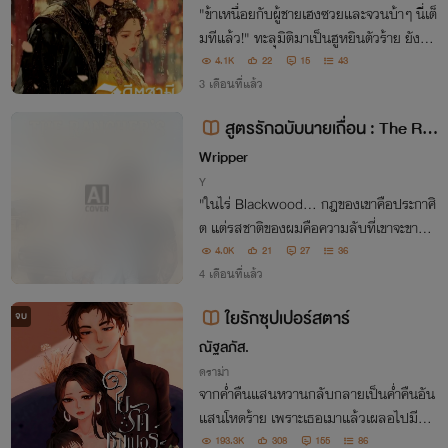
"ข้าเหนื่อยกับผู้ชายเฮงซวยและจวนบ้าๆ นี่เต็
มทีแล้ว!" ทะลุมิติมาเป็นฮูหยินตัวร้าย ยังไม่
ทันไรก็โดนสามีเกลียดชังย่ำยี แถมยัดข้อหาแ
4.1K
22
15
43
พศยาให้เพราะฤทธิ์ยาของพวกเมียน้อย! พอ
3 เดือนที่แล้ว
กันทีกับความซวยซ้ำซ้อน
สูตรรักฉบับนายเถื่อน : The Ra
ncher's Secret Spice
Wripper
Y
"ในไร่ Blackwood... กฎของเขาคือประกาศิ
ต แต่รสชาติของผมคือความลับที่เขาจะขาดไ
ม่ได้" เมื่อเชฟหนุ่มสุดแสบ ต้องมาปะทะกับค
4.0K
21
27
36
าวบอยจอมเถื่อนกลางพายุทราย ความเร่าร้
4 เดือนที่แล้ว
อนที่มากกว่าแดดเท็กซัสจึงเริ่มต้นขึ้น!
ใยรักซุปเปอร์สตาร์
จบ
ณัฐลภัส.
ดราม่า
จากค่ำคืนแสนหวานกลับกลายเป็นค่ำคืนอัน
แสนโหดร้าย เพราะเธอเมาแล้วเผลอไปมีอะไ
รกับแขกจนตั้งท้อง และผู้ชายที่เป็นพ่อของลู
193.3K
308
155
86