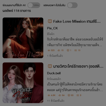
ซ่อนผลงานที่ใช้ปก AI
แสดงเฉพาะโปรโมชัน
ผลลัพธ์
118
รายการ
Fake Love Mission เกมส์รั
ก...ภารกิจลับ
Pie_CK
อีโรติก
รับจ้างหักอกคืออาชีพ ล่อลวงเพลย์บอยให้รั
กคือภารกิจ! อลิซพร้อมใช้ทุกมารยาเผด็จศึก
ออสติน แต่ยิ่งรุกกลับยิ่งรุ่มร้อน ยิ่งใกล้ชิดยิ่
523
15
1
13
งอันตราย... หัวใจหรือร่างกายใครจะยอมสย
1 ชั่วโมงที่แล้ว
บก่อนกัน!
นายวิศวะใคร่รักเธอขา (ออสติน
xพลอยใส)
Duck.bell
รักโรแมนติก
เป็นคนเจ้าชู้ที่ไม่คิดสนใจจะมีความรักมาโดย
ตลอด แต่จู่ๆก็ดันตกหลุมรักเธอคนนั้นเข้าอย่
างจัง “ผู้หญิงอะไรนั่งเหม่อก็ยังสวยขนาดนี้”
4.9K
64
63
8
11 ชั่วโมงที่แล้ว