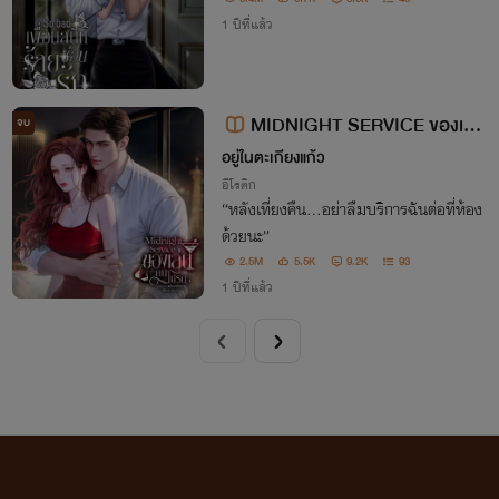
1 ปีที่แล้ว
MIDNIGHT SERVICE ของเล่น
จบ
คนโปรด
อยู่ในตะเกียงแก้ว
อีโรติก
“หลังเที่ยงคืน...อย่าลืมบริการฉันต่อที่ห้อง
ด้วยนะ”
2.5M
5.5K
9.2K
93
1 ปีที่แล้ว