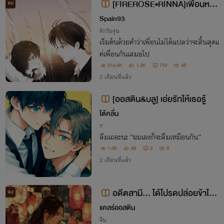
[FIREROSE•RINNA]เพื่อนหรือ
จบ
ผัว (มีe-book)
Spain93
รักวัยรุ่น
เริ่มต้นด้วยคำว่าเพื่อนไม่ได้แปลว่าจะสิ้นสุดแ
ค่เพื่อนกันเสมอไป
214.3K
1.2K
710
45
2 เดือนที่แล้ว
[ออสติน&บลู] เอ่ยรักให้เธอรู้
ใต้คลื่น
Y
ลืมเถอะนะ “ผมเองก็จะลืมเหมือนกัน”
1.0K
69
2
9
2 เดือนที่แล้ว
อดีตสามี... ได้โปรดปล่อยข้าไปเ
จบ
ถอะ
แคลร์ออสติน
จีน