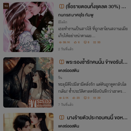
(ซื้อรายตอนทั้งชุดลด 30%) แม่
จบ
บ้านรสแซ่บ (ebook มาแล้ว)
กนกรส มาศอุไร กัมพู
อีโรติก
เธอทำงานเป็นสาวใช้ ที่ถูกเขาโยนสถานะเมีย
เก็บให้อย่างน่าตาเฉย...
39.1K
6
8
33
2 วันที่แล้ว
พระรองช้ำรักคนนั้น ข้าขอรับไว้
ดูแลเอง!(มี E-book)
แคลร์ออสติน
จีน
ทะลุมิติไปมีสามีคลั่งรัก แต่ดันถูกดูดกลับโล
กเดิม! ซ้ำประวัติศาสตร์ยังบันทึกว่าเขาครองโ
สดรอเธอจนสิ้นใจ... ไม่ได้สิ! สามีแสนดีขนา
2.1K
23
0
29
ดนี้ จะปล่อยให้รอเก้อได้ไง ฉันต้องหาทางก
7 วันที่แล้ว
ลับไปหาเขา!
นางร้ายตัวประกอบคนนี้ ขอหนี
พระเอกมาเฟีย
แคลร์ออสติน