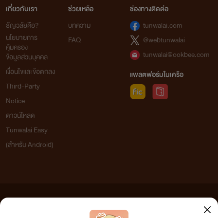
เกี่ยวกับเรา
ช่วยเหลือ
ช่องทางติดต่อ
ธัญวลัยคือ?
บทความ
tunwalai.com
นโยบายการ
FAQ
@webtunwalai
คุ้มครอง
tunwalai@ookbee.com
ข้อมูลส่วนบุคคล
เงื่อนไขและข้อตกลง
แพลตฟอร์มในเครือ
Third-Party
Notice
ดาวน์โหลด
Tunwalai Easy
(สำหรับ Android)
ข้อความที่ท่านได้อ่านจากเว็บไซต์นี้เกิดจากการเขียนโดยสาธารณชนและเผยแพร่โดยอัตโนมัติ ผู้ดูแล
เว็บไซต์แห่งนี้ไม่ได้เห็นด้วยและไม่ขอรับผิดชอบต่อข้อความใดๆ ทั้งสิ้น ดังนั้นผู้อ่านทุกท่านโปรดใช้