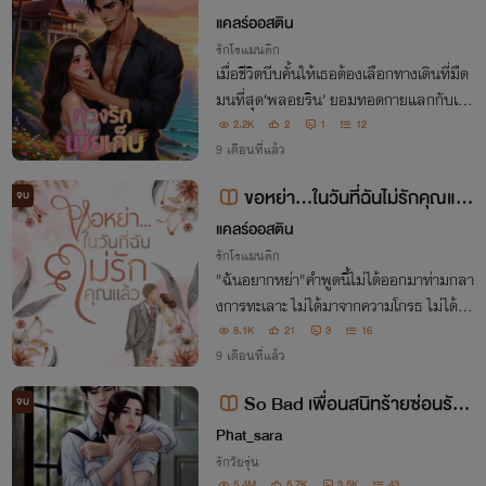
แคลร์ออสติน
รักโรแมนติก
เมื่อชีวิตบีบคั้นให้เธอต้องเลือกทางเดินที่มืด
มนที่สุด‘พลอยริน’ ยอมทอดกายแลกกับเงิน
ก้อนโตเพื่อรักษาชีวิตแม่ในสายตาของ ‘นาย
2.2K
2
1
12
หัวเผด็จ’ เธอก็เป็นแค่ ‘ของเล่น’ ชิ้นใหม่ที่พร้
9 เดือนที่แล้ว
อมจะถูกโยนทิ้งเมื่อเบื่อ
ขอหย่า...ในวันที่ฉันไม่รักคุณแล้
จบ
ว
แคลร์ออสติน
รักโรแมนติก
"ฉันอยากหย่า"คำพูดนี้ไม่ได้ออกมาท่ามกลา
งการทะเลาะ ไม่ได้มาจากความโกรธ ไม่ได้มีเ
สียงตะโกนหรือการปะทะอารมณ์ใดๆมันเบ
8.1K
21
3
16
า... แต่ชัดเจนเบากว่าลมหายใจของเธอแต่ห
9 เดือนที่แล้ว
นักกว่าโลกทั้งใบของเขา
So Bad เพื่อนสนิทร้ายซ่อนรัก
จบ
NC20+++
Phat_sara
รักวัยรุ่น
5.4M
5.7K
3.5K
43