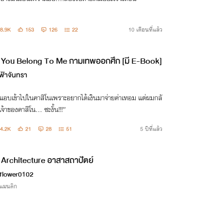
8.9K
153
126
22
10 เดือนที่แล้ว
You Belong To Me กามเทพออกศึก [มี E-Book]
ฟ้าจันทรา
แอบเข้าไปในคาสิโนเพราะอยากได้เงินมาจ่ายค่าเทอม แต่ผมกลั
เจ้าของคาสิโน… ซะงั้น!!!”
4.2K
21
28
51
5 ปีที่แล้ว
Architecture อาสาสถาปัตย์
flower0102
รแมนติก