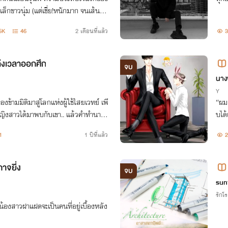
ล็กขาวนุ่ม (แต่เชี่ย!หนักมาก จนเส้นเลื
เล็กทำไมซ่านักวะ!
5K
46
2 เดือนที่แล้ว
3
าถึงเวลาออกศึก
จบ
นาง
Y
้องข้ามมิติมาสู่โลกแห่งผู้ใช้ไสยเวทย์ เพี
“ผม
ญิงสาวได้มาพบกับเขา.. แล้วคำทำนาย
บได้
ำทางให้เกาลัดกลับบ้านได้หรือไม่
1
1 ปีที่แล้ว
2
าจยิี่ง
จบ
sun
รักโ
บน้องสาวฝาแฝดจะเป็นคนที่อยู่เบื้องหลัง