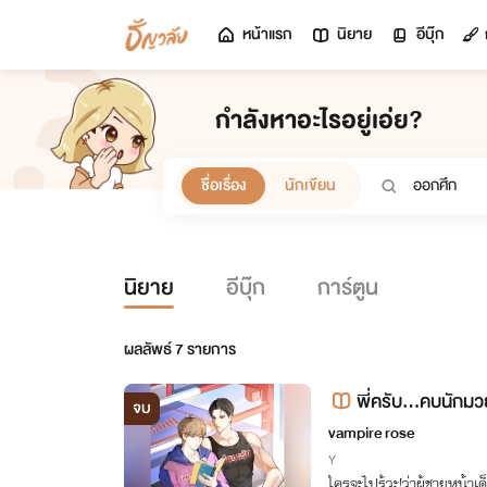
หน้าแรก
นิยาย
อีบุ๊ก
กำลังหาอะไรอยู่เอ่ย?
ชื่อเรื่อง
นักเขียน
นิยาย
อีบุ๊ก
การ์ตูน
ผลลัพธ์
7
รายการ
พี่ครับ...คบนักม
จบ
k)
vampire rose
Y
ใครจะไปรู้วะ!ว่าผู้ชายหน้า