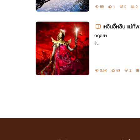
89
1
0
0
เหวินอี้หลิน แม่ท
กฤตยา
จีน
3.5K
53
2