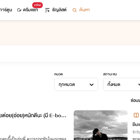
มาใหม่
การ์ตูน
ดรีมแชท
ธัญลิสต์
ค้นหา
หมวด
สถานะจบ
ทุกหมวด
ทั้งหมด
ซ่อนผ
วยต่อย(อ่อย)หนักดีนะ (มี E-boo
ยีนเ
รักวัย
เด็กคนนี้เป็นรุ่นพี่ ความประทับใจแรกของ
ทุกอ