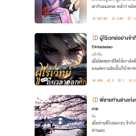
เขากับผมเหรอ พลั่ก!! หมัดเ
อดในจมูกของผมแตก) ตัวก็
697.8K
2.8K
1.
ผู้ไร้เวทย์อย่างข้
Dinladadao
แอ็กชั่น
เมื่อโชคชะตาลิขิตให้เกาลัดต
ยงแค่ความฝันนั้นก็นำพาห
นั้นอีกเล่า? จะเป็นกุญแจน
685
2
1
3
พี่ชายท่านช่างเก่งก
เกด
จีน
เมื่อท่านพี่ไปออกรบ ข้ากั
ท่านเอง