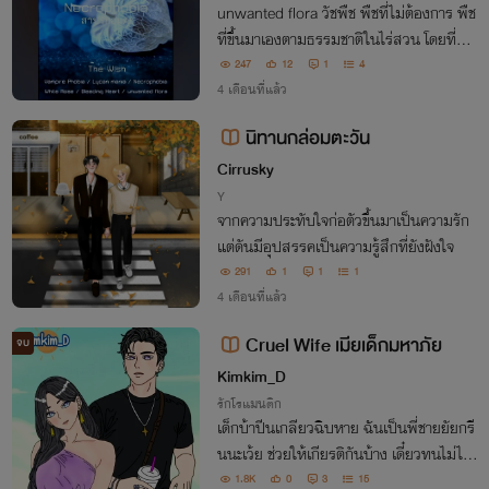
unwanted flora วัชพืช พืชที่ไม่ต้องการ พืช
ที่ขึ้นมาเองตามธรรมชาติในไร่สวน โดยที่ผู้ดู
แลไม่ต้องการ
247
12
1
4
4 เดือนที่แล้ว
นิทานกล่อมตะวัน
Cirrusky
Y
จากความประทับใจก่อตัวขึ้นมาเป็นความรัก
แต่ดันมีอุปสรรคเป็นความรู้สึกที่ยังฝังใจ
291
1
1
1
4 เดือนที่แล้ว
Cruel Wife เมียเด็กมหาภัย
จบ
Kimkim_D
รักโรแมนติก
เด็กบ้าปีนเกลียวฉิบหาย ฉันเป็นพี่ชายยัยกรี
นนะเว้ย ช่วยให้เกียรติกันบ้าง เดี๋ยวทนไม่ไห
วได้เจอดีกัน!! เกียร์อาฆาตหลานสาวน้องเขย
1.8K
0
3
15