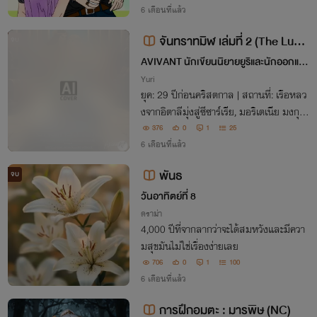
กล้ามาลูบคมนายหัวสุดเถื่อนแบบเค้าได้งัยว่
6 เดือนที่แล้ว
ะ..อยากลองดีใช้มั้ย!!
จันทราทมิฬ เล่มที่ 2 (The Luna
จบ
r Chains.No.2)
AVIVANT นักเขียนนิยายยูริและนักออกแบ
บ
Yuri
​ยุค: 29 ปีก่อนคริสตกาล | สถานที่: เรือหลว
งจากอิตาลีมุ่งสู่ซีซาร์เรีย, มอริเตเนีย มงกุฎ
ที่หนักอึ้ง ​กลิ่นเกลือทะเลและความหอมของ
376
0
1
25
ไม้ซีดาร์จากเรือหลวงโรมันแตกต่างจากกลิ่น
6 เดือนที่แล้ว
เลือดและควันในโรมโดยสิ้นเชิง
พันธ
จบ
วันอาทิตย์ที่ 8
ดราม่า
4,000 ปีที่จากลากว่าจะได้สมหวังและมีควา
มสุขมันไม่ใช่เรื่องง่ายเลย
706
0
1
100
6 เดือนที่แล้ว
การฝึกอมตะ : มารพิษ (NC)