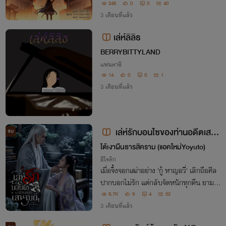
หาเวทต้องห้ามยิ่งทวีความตายสู่ศัตรู!
248
0
0
40
3 เดือนที่แล้ว
เล่ห์ลิลิธ
BERRYBITTYLAND
แฟนตาซี
14
0
0
1
3 เดือนที่แล้ว
เล่ห์รักบอนไซของท่านอดีตเสนา
จบ
บดี
ใต้เงาผืนธารสีคราม (แอคใหม่Yoyuto)
อีโรติก
เมื่อจิ้งจอกเฒ่าอย่าง 'กู้ หาญอวี่' เลิกถือศีล
ปากบอกไม่รัก แต่กลับจัดหนักทุกคืน ยามปี
นเข้าหาหญ้าอ่อนอย่าง 'เสิ่น เจียวเจียว' จึงถู
8.7K
9
4
52
กโคแก่คลั่งรักเคี่ยวกรำ จนตัวอ่อนระทวย
3 เดือนที่แล้ว