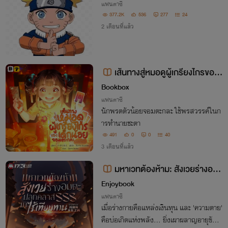
แฟนตาซี
377.2K
536
277
24
2 เดือนที่แล้ว
เส้นทางสู่หมอดูผู้เกรียงไกรของเ
ด็กน้อยจอมตะกละ
Bookbox
แฟนตาซี
นักพรตตัวน้อยจอมตะกละ ใช้พรสวรรค์ในก
ารทำนายชะตา
491
0
0
40
3 เดือนที่แล้ว
มหาเวทต้องห้าม: สังเวยร่างอม
ตะ ปลุกคลาส SSS มาไร้เทียมทาน
Enjoybook
แฟนตาซี
เมื่อร่างกายคือแหล่งเงินทุน และ 'ความตาย'
คือบ่อเกิดแห่งพลัง... ยิ่งเผาผลาญอายุขัย ม