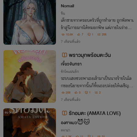
Nomail
จีน
เด็กชายจากครอบครัวที่ถูกทำลาย ถูกพัดพาเ
ข้าสู่นิกายมารใต้หมอกพิษ แต่ภายในร่างอ่อ
นแอ ซ่อนวิญญาณนักวิจัยพิษจากอีกโลกหนึ่
10.6K
7
1
206
ง เมื่อพิษกลายเป็นเต๋า...
7 เดือนที่แล้ว
พราวมุกพร้อมตะวัน
เขี้ยวจันทรา
รักโรแมนติก
ระบบเฮงซวยพาเธอเข้ามาเป็นนางร้ายในโล
กของนิยายจากนั้นก็ทิ้งเธอปล่อยให้เผชิญชะ
ตากรรมคนเดียวอยากมีชีวิตรอดต้องไม่ยุ่งกั
208
0
1
2
บพระเอกนางเอกในนิยายแต่พระเอกนางเอก
7 เดือนที่แล้ว
อยู่โน้นจะมาตาฉันทำไม ปล่อยนางร้ายไปเถ
รักอมตะ (AMATA LOVE)
จบ
อะ ขอร้อง..
องศาแมว😈🐱
ดราม่า
1.3K
11
1
31