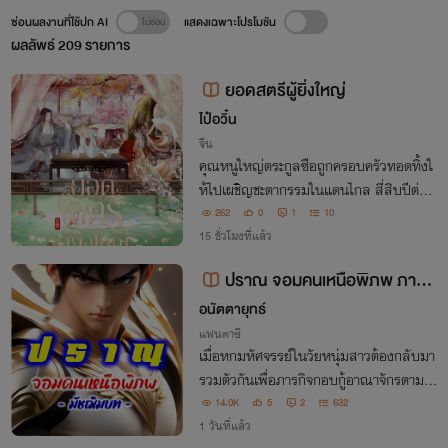
ซ่อนผลงานที่ใช้ปก AI
แสดงเฉพาะโปรโมชัน
ผลลัพธ์
209
รายการ
ยอดสตรีผู้ยิ่งใหญ่
ไป๋อวิ๋น
จีน
คุณหนูใหญ่ตระกูลซือถูกครอบครัวทอดทิ้งใ
ห้ไปเผชิญชะตากรรมในแดนไกล สี่สิบปีต่อม
านางหวนคืนสู่เมืองหลวงอีกครั้งในรูปโฉมข
262
0
1
10
องหญิงสาววัยยี่สิบที่กาลเวลาไม่อาจทำร้าย
15 ชั่วโมงที่แล้ว
พร้อมกับฐานะผู้กุมอำนาจแปดมณฑลตอนใ
ปราณ จอมคนเหนือพิภพ ภาคมั
ต้
ชฌิมบท
อนัตตายุทธ์
แฟนตาซี
เมื่อหกมหัศจรรย์ในวัยหนุ่มสาวต้องกลับมา
รวมตัวกันเพื่อภารกิจกอบกู้อาณาจักรตามโอ
งการสวรรค์และสลายสามขุมกำลัง ได้แก่ ส
14.0K
5
2
632
มาพันธ์ภูตฌานวิญญาณยุทธ์, นิกายจอมเท
1 วันที่แล้ว