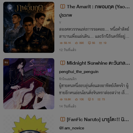
พวสวัตตี และพญากากาศแห่งเมืองขีดขินให้
The Amarit : ภพอมฤต (Yaoi)
สิ้นสูญ
แฟนตาซี-ดราม่า-ไซไฟ-ไสยศาสตร์
ปูรวภพ
-ประเทศชาติ-ศาสนา
Y
สองศตวรรษแห่งการรอคอย... หนึ่งคำสัตย์
สาบานเพื่อแผ่นดิน... และรักนิรันดร์ที่อยู่เห
นือกฎแห่งวัฏสงสาร
58.1K
390
56
19
12 วันที่แล้ว
Midnight Sunshine ตะวันกลาง
จบ
ใจ...แวมไพร์ที่รัก (มี E-book, รูปเล่
penghui_the_penguin
ม)
รักโรแมนติก
ผู้ชายคนหนึ่งอบอุ่นดั่งแสงอาทิตย์เจิดจร้า ผู้
ชายอีกคนอ่อนโยนดั่งจันทราส่องสว่าง เรื่อง
ราวระหว่างมิตรภาพ ความรัก และโชคชะตาที่
19.8K
106
5
73
ไม่อาจฝืน การตัดสินใจอาจไม่ใช่ทุกสิ่งที่กำห
14 วันที่แล้ว
นดอนาคต
[FanFic Naruto] นารูโตะ!! นินจ
าผู้เป็นอมตะ (รีไรท์V3)
@I am_novice