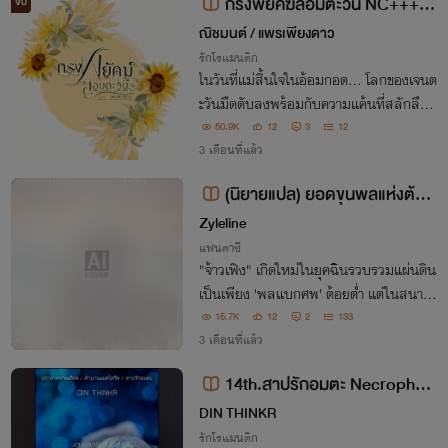
กรงพยัคฆ์ล้อมตะวัน NC+++ อ่
จบ
านฟรีไม่ติดเหรียญ
ณิชมนต์ / แพรเพียงดาว
รักโรแมนติก
​ในวันที่แม่สิ้นใจในอ้อมกอด... โลกของเจนต
ะวันมืดดับลงพร้อมกับความแค้นที่สลักลึกถึ
งกระดูก ​เธอหนีจากนรกที่เขาหยิบยื่นให้มาเริ่
50.9K
12
3
12
มต้นชีวิตใหม่บนดอยสูง พร้อมกับความลับใ
3 เดือนที่แล้ว
นครรภ์ที่เขาไม่มีวันได้รู้
(นิยายแปล) ยอดขุนพลแห่งต้าฉิ
น เก็บสเตตัสในสนามรบเพื่อความเป็
Zyleline
นอมตะ
แฟนตาซี
"จ้าวเฟิง" เกิดใหม่ในยุคฉินรวบรวมแผ่นดิน
เป็นเพียง 'พลแบกศพ' ต้อยต่ำ แต่ในสนามร
บคือขุมทรัพย์! เพียงสัมผัสศพก็ได้ค่าพลังแ
15.7K
12
2
133
ละอายุขัย ยิ่งฆ่ายิ่งเพิ่มทวีคูณ จากทหารหลั
3 เดือนที่แล้ว
งบ้านสู่เทพสงครามผู้เป็นอมตะ!
14th.สาปรักอมตะ Necrophob
ia : The Wish Series
DIN THINKR
รักโรแมนติก