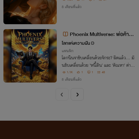
8 เดือนที่แล้ว
Phoenix Multiverse: พ่อค้าข้า
มโลกกับบัญชีรักนิรันดร์
โลกแห่งความฝัน D
แฟนฟิก
โลกนินจาขับเคลื่อนด้วยจักระ? ผิดแล้ว... มั
นขับเคลื่อนด้วย 'หนี้สิน' และ 'ตัณหา' ต่างห
าก!
1.1K
1
1
43
8 เดือนที่แล้ว