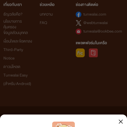
เกี่ยวกับเรา
ช่วยเหลือ
ช่องทางติดต่อ
ธัญวลัยคือ?
บทความ
tunwalai.com
นโยบายการ
FAQ
@webtunwalai
คุ้มครอง
tunwalai@ookbee.com
ข้อมูลส่วนบุคคล
เงื่อนไขและข้อตกลง
แพลตฟอร์มในเครือ
Third-Party
Notice
ดาวน์โหลด
Tunwalai Easy
(สำหรับ Android)
ข้อความที่ท่านได้อ่านจากเว็บไซต์นี้เกิดจากการเขียนโดยสาธารณชนและเผยแพร่โดยอัตโนมัติ ผู้ดูแล
เว็บไซต์แห่งนี้ไม่ได้เห็นด้วยและไม่ขอรับผิดชอบต่อข้อความใดๆ ทั้งสิ้น ดังนั้นผู้อ่านทุกท่านโปรดใช้