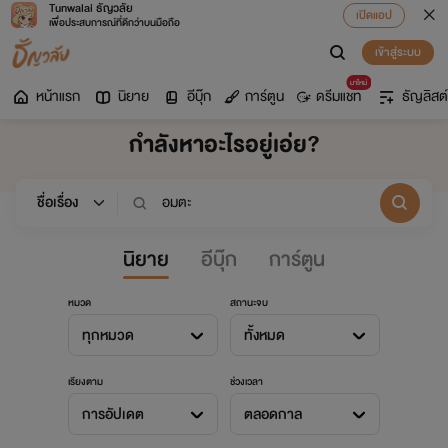
Tunwalai ธัญวลัย
เปิดแอป
เพื่อประสบการณ์ที่ดีกว่าบนมือถือ
เข้าสู่ระบบ
มาใหม่
หน้าแรก
นิยาย
อีบุ๊ก
การ์ตูน
ดรีมแชท
ธัญลิสต์
กำลังหาอะไรอยู่เอ่ย?
นิยาย
อีบุ๊ก
การ์ตูน
หมวด
สถานะจบ
ทุกหมวด
ทั้งหมด
เรียงตาม
ช่วงเวลา
การอัปเดต
ตลอดกาล