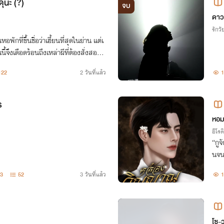
ดุนะ (?)
จบ
ดา
รักวัย
พักที่ขึ้นชื่อว่าเฮี้ยนที่สุดในย่าน แต่เ
ี้จึงเดือดร้อนถึงเหล่าผีที่ต้องสั่งสอนใ
กลัว ไม่ใช่ตัวน่ารัก!
122
2 วันที่แล้ว
1
ร
หอม
อีโรต
“กูจ
นจน
อาคม
3
52
3 วันที่แล้ว
1
โซ-