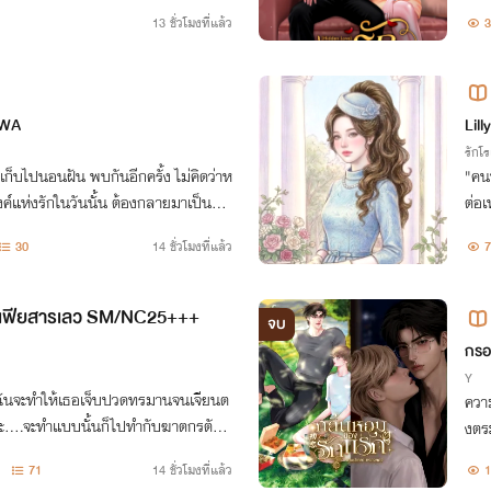
อยาก
13 ชั่วโมงที่แล้ว
3
AWA
Lilly
รักโ
็บไปนอนฝัน พบกันอีกครั้ง ไม่คิดว่าห
"คนท
งค์แห่งรักในวันนั้น ต้องกลายมาเป็นภร
ต่อเ
สมยอม'
วกเ
30
14 ชั่วโมงที่แล้ว
7
มาเฟียสารเลว SM/NC25+++
จบ
8/6
กรอ
Y
ความ
งตร
นที่
71
14 ชั่วโมงที่แล้ว
1