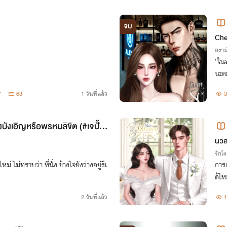
จบ
ok
Che
ดราม
“ใน
นะคะ
7
63
1 วันที่แล้ว
3
ื่องบังเอิญหรือพรหมลิขิต (#เจปั้น)
นวล
รักโ
่ ไม่ทราบว่า ที่นั่ง ข้างใจยังว่างอยู่รึเ
การแ
ด้ไห
บสา
2 วันที่แล้ว
1