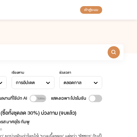
เข้าสู่ระบบ
เรียงตาม
ช่วงเวลา
การอัปเดต
ตลอดกาล
ลงานที่ใช้ปก AI
แสดงเฉพาะโปรโมชัน
(ซื้อทั้งชุดลด 30%) บ่วงกาม (จบแล้ว)
รส มาศอุไร กัมพู
ิก
รา' ผูกบ่วงอันเร่าร้อนให้ 'นวลเนื้อหอม' แต่ทว่า 'ทัชชกร' กับเป็