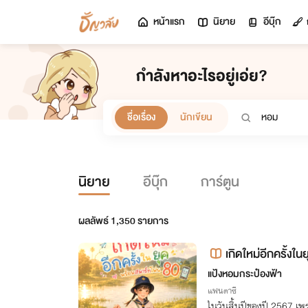
หน้าแรก
นิยาย
อีบุ๊ก
กำลังหาอะไรอยู่เอ่ย?
ชื่อเรื่อง
นักเขียน
นิยาย
อีบุ๊ก
การ์ตูน
ผลลัพธ์
1,350
รายการ
เกิดใหม่อีกครั้ง
แป้งหอมกระป๋องฟ้า
แฟนตาซี
ในวันสิ้นปีของปี 2567 เ