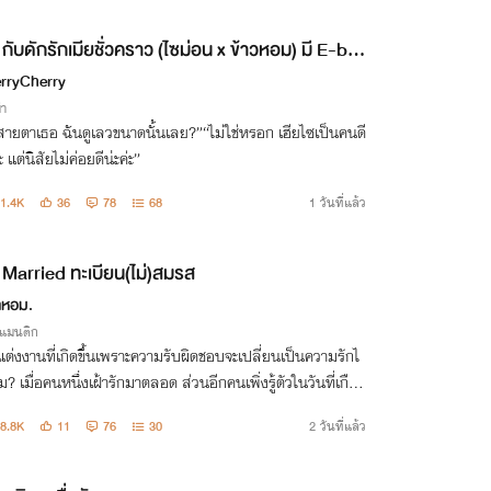
กับดักรักเมียชั่วคราว (ไซม่อน x ข้าวหอม) มี E-bo
rryCherry
่า
สายตาเธอ ฉันดูเลวขนาดนั้นเลย?”“ไม่ใช่หรอก เฮียไซเป็นคนดี
 แต่นิสัยไม่ค่อยดีน่ะค่ะ”
1.4K
36
78
68
1 วันที่แล้ว
Married ทะเบียน(ไม่)สมรส
หอม.
รแมนติก
ต่งงานที่เกิดขึ้นเพราะความรับผิดชอบจะเปลี่ยนเป็นความรักไ
ม? เมื่อคนหนึ่งเฝ้ารักมาตลอด ส่วนอีกคนเพิ่งรู้ตัวในวันที่เกือ
ยเกินไป
8.8K
11
76
30
2 วันที่แล้ว