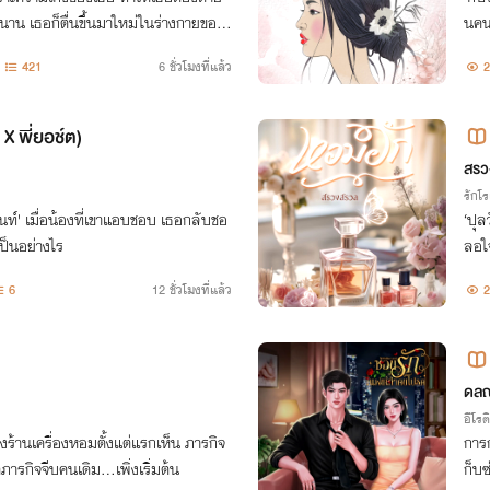
่นาน เธอก็ตื่นขึ้นมาใหม่ในร่างกายของ
นคนค
!!!
421
6 ชั่วโมงที่แล้ว
2
X พี่ยอช์ต)
สรว
รักโ
ท์' เมื่อน้องที่เขาแอบชอบ เธอกลับชอ
‘ปุล
เป็นอย่างไร
ลอใ
6
12 ชั่วโมงที่แล้ว
2
ดลณ
อีโรต
องร้านเครื่องหอมตั้งแต่แรกเห็น ภารกิจ
การ
ารกิจจีบคนเดิม...เพิ่งเริ่มต้น
ก็บซ