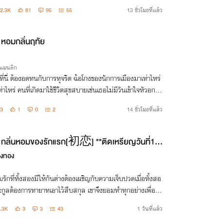
หนีเขายิ่งตาม ยิ่งเธออยากห่าง เขายิ่งมาชิดใกล้
2.3K
81
95
55
13 ชั่วโมงที่แล้ว
หอมกลิ่นฤทัย
รแมนติก
ี่นี่ ต้องอดทนกับการทุจริต ฉ้อโกงของนักการเมืองมาเท่าไหร่
ท่าไหร่ คนที่เกิดมาใช้ชีวิตสุขสบายเช่นเธอไม่มีวันเข้าใจหัวอกพ
ราหรอก!"
3
1
0
2
14 ชั่วโมงที่แล้ว
กลิ่นหอมของรักแรก[初恋] **ติดเหรียญวันที่16/
9**
งทอง
รักที่ทั้งสองมีให้กันต่างต้องเผชิญกับความเจ็บปวดเมื่อทั้งสอ
ะกูลต้องการทายาทเอาไว้สืบสกุล เขาจึงยอมทำทุกอย่างเพื่อค
เขารักแม้จะต้องแลกด้วยบางอย่างก็ตาม
.3K
3
3
43
1 วันที่แล้ว