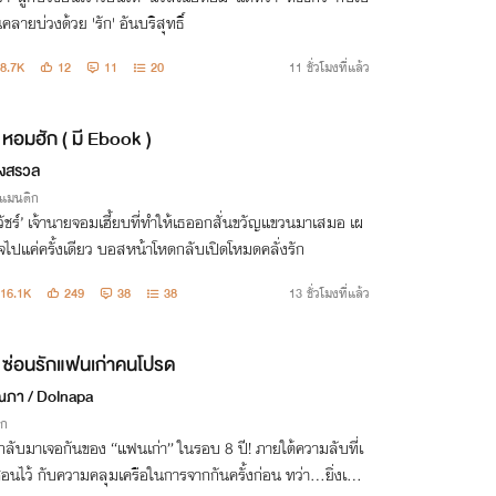
ลายบ่วงด้วย 'รัก' อันบริสุทธิ์
8.7K
12
11
20
11 ชั่วโมงที่แล้ว
หอมฮัก ( มี Ebook )
งสรวล
รแมนติก
วัชร์’ เจ้านายจอมเฮี้ยบที่ทำให้เธออกสั่นขวัญแขวนมาเสมอ เผ
จไปแค่ครั้งเดียว บอสหน้าโหดกลับเปิดโหมดคลั่งรัก
16.1K
249
38
38
13 ชั่วโมงที่แล้ว
ซ่อนรักแฟนเก่าคนโปรด
ภา / Dolnapa
ิก
กลับมาเจอกันของ “แฟนเก่า” ในรอบ 8 ปี! ภายใต้ความลับที่เ
่อนไว้ กับความคลุมเครือในการจากกันครั้งก่อน ทว่า…ยิ่งเธอ