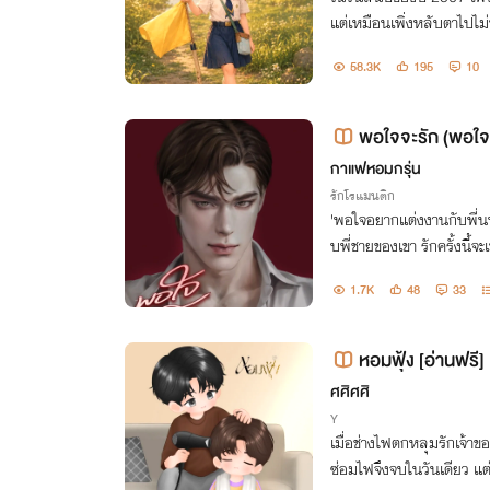
แต่เหมือนเพิ่งหลับตาไปไม
หนูน้อย แขนสั้นนิ้วมือป้อม
58.3K
195
10
พอใจจะรัก (พอใจ 
กาแฟหอมกรุ่น
รักโรแมนติก
'พอใจอยากแต่งงานกับพี่นน
บพี่ชายของเขา รักครั้งนี้จะ
1.7K
48
33
หอมฟุ้ง [อ่านฟรี]
ศศิศศิ
Y
เมื่อช่างไฟตกหลุมรักเจ้าข
ซ่อมไฟจึงจบในวันเดียว แต่ภ