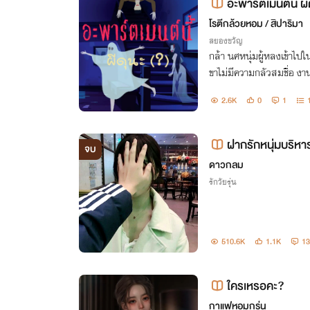
อะพาร์ตเมนต์นี้ ผี
โรตีกล้วยหอม / สิปาริมา
สยองขวัญ
กล้า นศหนุ่มผู้หลงเข้าไปในหอ
ขาไม่มีความกลัวสมชื่อ งานน
ห้รู้ซะบ้างว่าผีเกิดมาเพื่อน่า
2.6K
0
1
ฝากรักหนุ่มบริหา
จบ
ดาวกลม
รักวัยรุ่น
510.6K
1.1K
13
ใครเหรอคะ?
กาแฟหอมกรุ่น