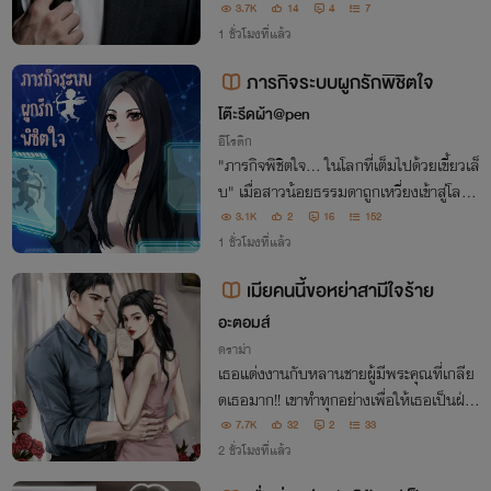
3.7K
14
4
7
1 ชั่วโมงที่แล้ว
ภารกิจระบบผูกรักพิชิตใจ
โต๊ะรีดผ้า@pen
อีโรติก
​"ภารกิจพิชิตใจ... ในโลกที่เต็มไปด้วยเขี้ยวเล็
บ" ​เมื่อสาวน้อยธรรมดาถูกเหวี่ยงเข้าสู่โลกที่
'ผู้แข็งแกร่งเท่านั้นคือผู้อยู่รอด' พร้อมกับระ
3.1K
2
16
152
บบที่มอบภารกิจให้เธอต้องสร้างความรักกับ
1 ชั่วโมงที่แล้ว
เหล่าออร์คผู้เย็นชา
เมียคนนี้ขอหย่าสามีใจร้าย
อะตอมส์
ดราม่า
เธอแต่งงานกับหลานชายผู้มีพระคุณที่เกลีย
ดเธอมาก!! เขาทำทุกอย่างเพื่อให้เธอเป็นฝ่าย
ขอหย่า แต่เมื่อเธอทนไม่ไหว ขอหย่าจริงๆ เข
7.7K
32
2
33
ากลับแทบคลั่ง กว่าจะรู้ว่าอยู่ไม่ได้เมื่อไม่มีเธ
2 ชั่วโมงที่แล้ว
อก็สายไปแล้ว...