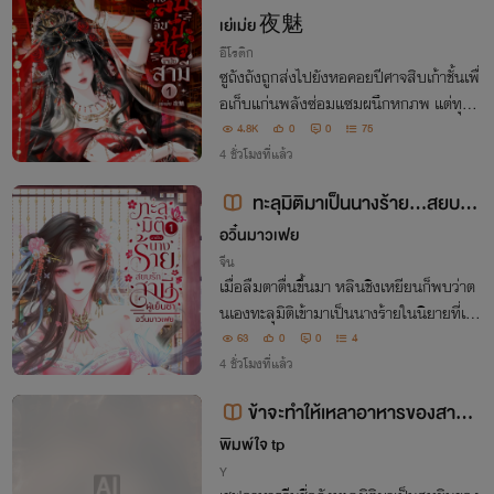
(ฮาเร็ม)
เย่เม่ย 夜魅
อีโรติก
ซูถังถังถูกส่งไปยังหอคอยปีศาจสิบเก้าชั้นเพื่
อเก็บแก่นพลังซ่อมแซมผนึกหกภพ แต่ทุกชั้
นกลับมีเพียงบุรุษรูปงามผู้แข็งแกร่งเกินต้า
4.8K
0
0
75
น นางจะพิชิตปีศาจหรือถูกพวกเขาพิชิตเสียเ
4 ชั่วโมงที่แล้ว
องกันแน่?
ทะลุมิติมาเป็นนางร้าย...สยบรัก
สามีผู้เย็นชา
อวิ๋นมาวเฟย
จีน
เมื่อลืมตาตื่นขึ้นมา หลินชิงเหยียนก็พบว่าต
นเองทะลุมิติเข้ามาเป็นนางร้ายในนิยายที่เพิ่
งอ่านจบไม่กี่วันก่อน เพื่อหลีกหนีจุดจบอันน่
63
0
0
4
าอนาถ นางจึงวางแผนพิชิตใจสามีผู้เย็นชา ห
4 ชั่วโมงที่แล้ว
วังเปลี่ยนชะตากรรมที่ถูกลิขิตไว้
ข้าจะทำให้เหลาอาหารของสามีเป็
นอันดับหนึ่ง
พิมพ์ใจ tp
Y