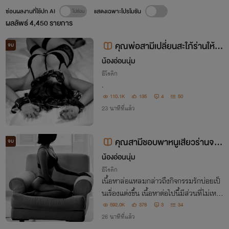
ซ่อนผลงานที่ใช้ปก AI
แสดงเฉพาะโปรโมชัน
ผลลัพธ์
4,450
รายการ
คุณพ่อสามีเปลี่ยนสะใภ้ร่านให้เชื่
จบ
อง
น้องอ่อนนุ่ม
อีโรติก
.
110.1K
135
4
50
23 นาทีที่แล้ว
คุณสามีชอบพาหนูเสียวร่านจน
จบ
ติดใจ NC18+🔞 ( E-Book จบแล้ว
น้องอ่อนนุ่ม
อีโรติก
)
เนื้อหาล่อแหลมกล่าวถึงกิจกรรมรักบ่อยเป็
นเรื่องแต่งขึ้น เนื้อหาต่อไปนี้มีส่วนที่ไม่เหมา
ะสมและละเอียดอ่อนเป็นอย่างมาก โปรดใช้วิ
592.0K
378
3
34
จารณญาณในการอ่าน
26 นาทีที่แล้ว