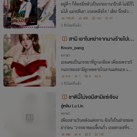
อยู่ดีๆ ก็ต้องมีหลัวเป็นประธานาธิบดี ไม่มีก็ไ
ม่ได้ แม่จะตีเอา เกลเพลียใจ ! เฮ้อ! นี่หลัวหรื
อรูปปั้น พูดด้วยก็ไม่ค่อยอยากพูด เกลสะกิด
155.3K
409
123
27
ท่านสะบัด ตัวทำจากทองคำหรือไงห๊ะ! นี่เมีย
3 ชั่วโมงที่แล้ว
นะ!
สามี เอาใบหย่าจากนางร้ายไปเล
ยค่ะ
Knom_pang
ดราม่า
เธอเคยเป็นภรรยาที่ถูกเกลียด เพียงเพราะรั
กแรกของสามีผูกคอตายในงานแต่งเธอ เมื่อ
ได้ย้อนกลับมาอีกครั้ง ระพีอัมพรจึงไม่เสียเว
216
1
0
5
ลาเรียกร้องความรักจากผู้ชายใจร้าย หย่าให้
3 ชั่วโมงที่แล้ว
จบ แล้วเริ่มต้นชีวิตใหม่ด้วยตัวเอง
ชาตินี้ไม่ขอมีสามีแซ่เจียง
ลู่หลิน Lu Lin
ดราม่า
เพียงสามวันหลังแต่งงาน ฉันก็เป็นฝ่ายขอห
ย่าก่อน “ภรรยาของเจี้ยนกั๋ว เธอตกลงที่จะดู
แลและรักษาครอบครัวนี้แทนเขาไหม?” ฉัน
686
9
0
120