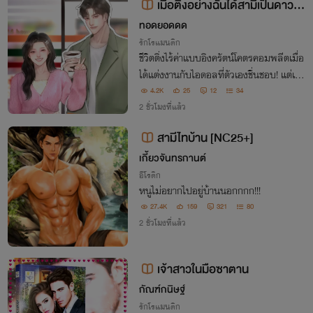
เมื่อติ่งอย่างฉันได้สามีเป็นดาวจ
รัสฟ้า
ทอดยอดดด
รักโรแมนติก
ชีวิตติ่งไร้ค่าแบบอิงครัตน์โคตรคอมพลีตเมื่อ
ได้แต่งงานกับไอดอลที่ตัวเองชื่นชอบ! แต่เมื่
อความจริงปรากฏว่าเขาไม่ใช่แสงดาวแต่กลั
4.2K
25
12
34
บเป็นอุกกาบาตที่พร้อมพุ่งชนพุงกลม ๆ ขอ
2 ชั่วโมงที่แล้ว
งเธอให้ระเบิดเป็นจุณ!
สามีไทบ้าน [NC25+]
เกี้ยวจันทรกานต์
อีโรติก
หนูไม่อยากไปอยู่บ้านนอกกกก!!!
27.4K
159
321
80
2 ชั่วโมงที่แล้ว
เจ้าสาวในมือซาตาน
กัณฑ์กนิษฐ์
รักโรแมนติก