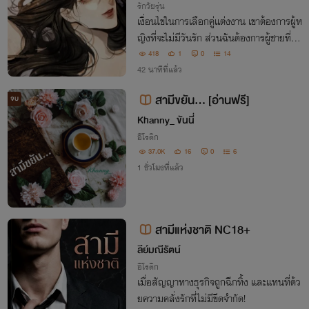
รักวัยรุ่น
เงื่อนไขในการเลือกคู่แต่งงาน เขาต้องการผู้ห
ญิงที่จะไม่มีวันรัก ส่วนฉันต้องการผู้ชายที่รัก
มาเป็นสามี
418
1
0
14
42 นาทีที่แล้ว
สามีขยัน... [อ่านฟรี]
จบ
Khanny_ ขันนี่
อีโรติก
37.0K
16
0
6
1 ชั่วโมงที่แล้ว
สามีแห่งชาติ NC18+
ลีย์มณีรัตน์
อีโรติก
เมื่อสัญญาทางธุรกิจถูกฉีกทิ้ง และแทนที่ด้ว
ยความคลั่งรักที่ไม่มีขีดจำกัด!