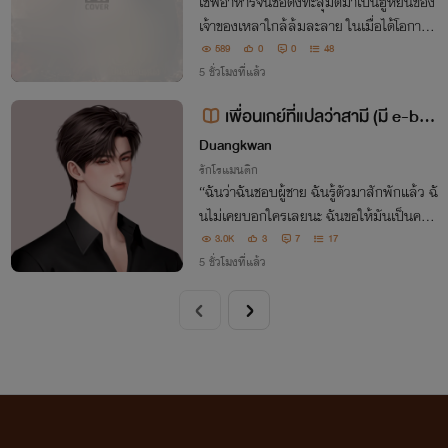
เชฟอาหารจีนชื่อดังทะลุมิติมาเป็นฮูหยินของ
เจ้าของเหลาใกล้ล้มละลาย ในเมื่อได้โอกาสเ
ริ่มต้นใหม่ เช่นนั้น…ข้าจะทำให้เหลาอาหารข
589
0
0
48
องสามีเป็นอันดับหนึ่งของใต้หล้า!
5 ชั่วโมงที่แล้ว
เพื่อนเกย์ที่แปลว่าสามี (มี e-bo
ok)
Duangkwan
รักโรแมนติก
“ฉันว่าฉันชอบผู้ชาย ฉันรู้ตัวมาสักพักแล้ว ฉั
นไม่เคยบอกใครเลยนะ ฉันขอให้มันเป็นควา
มลับแค่ระหว่างเราได้ไหม”
3.0K
3
7
17
5 ชั่วโมงที่แล้ว