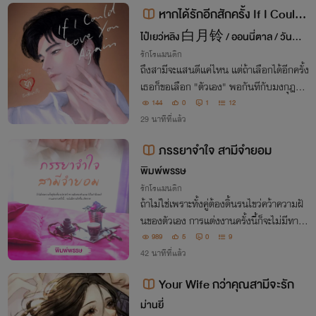
หากได้รักอีกสักครั้ง If I Could
Love You Again
ไป๋เยว่หลิง 白月铃 / ออนนี่ตาล / วันพุธ
สุดที่รัก
รักโรแมนติก
ถึงสามีจะแสนดีแค่ไหน แต่ถ้าเลือกได้อีกครั้ง
เธอก็ขอเลือก "ตัวเอง" พอกันทีกับมงกุฎศรี
ภรรยา จากนี้เธอคือช้างเท้าหน้าของตัวเอง ส่
144
0
1
12
วนเขาคือ 'สามีเก่า' ที่เธอจะปล่อยมือชั่วนิรัน
29 นาทีที่แล้ว
ดร์!
ภรรยาจำใจ สามีจำยอม
พิมพ์พรรษ
รักโรแมนติก
ถ้าไม่ใช่เพราะทั้งคู่ต้องดิ้นรนไขว่คว้าความฝั
นของตัวเอง การแต่งงานครั้งนี้ก็จะไม่มีทางเ
กิดขึ้น โดยเด็ดขาด
989
5
0
9
42 นาทีที่แล้ว
Your Wife กว่าคุณสามีจะรัก
ม่านยี่