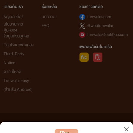
เกี่ยวกับเรา
ช่วยเหลือ
ช่องทางติดต่อ
ธัญวลัยคือ?
บทความ
tunwalai.com
นโยบายการ
FAQ
@webtunwalai
คุ้มครอง
tunwalai@ookbee.com
ข้อมูลส่วนบุคคล
เงื่อนไขและข้อตกลง
แพลตฟอร์มในเครือ
Third-Party
Notice
ดาวน์โหลด
Tunwalai Easy
(สำหรับ Android)
ข้อความที่ท่านได้อ่านจากเว็บไซต์นี้เกิดจากการเขียนโดยสาธารณชนและเผยแพร่โดยอัตโนมัติ ผู้ดูแล
เว็บไซต์แห่งนี้ไม่ได้เห็นด้วยและไม่ขอรับผิดชอบต่อข้อความใดๆ ทั้งสิ้น ดังนั้นผู้อ่านทุกท่านโปรดใช้