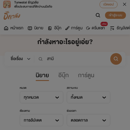
Tunwalai ธัญวลัย
เปิดแอป
เพื่อประสบการณ์ที่ดีกว่าบนมือถือ
เข้าสู่ระบบ
มาใหม่
หน้าแรก
นิยาย
อีบุ๊ก
การ์ตูน
ดรีมแชท
ธัญลิสต์
กำลังหาอะไรอยู่เอ่ย?
นิยาย
อีบุ๊ก
การ์ตูน
หมวด
สถานะจบ
ทุกหมวด
ทั้งหมด
เรียงตาม
ช่วงเวลา
การอัปเดต
ตลอดกาล