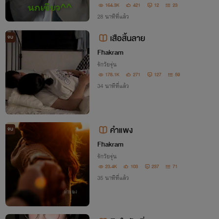
น..อึก!!แค่กๆ!! เอามันออกไปจากตัวฉันนะ แ
164.3K
421
12
23
ค่กๆ!!ฉันเจ็บอึก..เจ็บมากไม่ไหวแล้ว ”“ โดนเ
28 นาทีที่แล้ว
อาครั้งแรกมันก็ต้องเจ็บกันอยู่แ
เสือสิ้นลาย
จบ
Fhakram
รักวัยรุ่น
178.1K
271
127
59
34 นาทีที่แล้ว
คำแพง
จบ
Fhakram
รักวัยรุ่น
23.4K
103
237
71
35 นาทีที่แล้ว