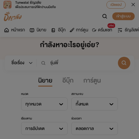
Tunwalai ธัญวลัย
เปิดแอป
เพื่อประสบการณ์ที่ดีกว่าบนมือถือ
เข้าสู่ระบบ
มาใหม่
หน้าแรก
นิยาย
อีบุ๊ก
การ์ตูน
ดรีมแชท
ธัญลิสต์
กำลังหาอะไรอยู่เอ่ย?
นิยาย
อีบุ๊ก
การ์ตูน
หมวด
สถานะจบ
ทุกหมวด
ทั้งหมด
เรียงตาม
ช่วงเวลา
การอัปเดต
ตลอดกาล