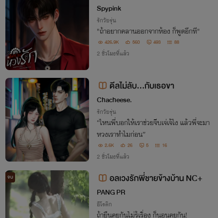
Spypink
รักวัยรุ่น
"ถ้าอยากคลานออกจากห้อง ก็พูดอีกที"
426.9K
560
493
88
2 ชั่วโมงที่แล้ว
ดีลไม่ลับ…กับเธอขา
Chacheese.
รักวัยรุ่น
“ไหนพี่บอกให้เราช่วยจีบเจ่เจ้ไง แล้วพี่จะมา
หวงเราทำไมก่อน”
2.6K
26
5
16
2 ชั่วโมงที่แล้ว
อลเวงรักพี่ชายข้างบ้าน NC+
จบ
PANG PR
อีโรติก
ถ้ายืนคุยกันไม่รู้เรื่อง ก็นอนคุยกัน!