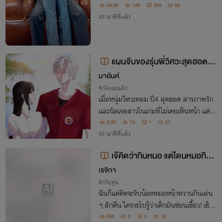
69.2K
149
203
68
49 นาทีที่แล้ว
แผนจีบของรุ่นพี่วิศวะสุดฮอต 1
8+
มายันค์
รักโรแมนติก
เมื่อหนุ่มวิศวะคอม ปี4 สุดฮอต สารภาพรัก
และนัดเจอสาวในเกมที่ไม่เคยเห็นหน้า แต่ดั
นโดนปฏิเสธ! ปฏิบัติการสืบหาตัวจริงเพื่อจีบ
2.0K
74
1
37
เธอก็เริ่มต้นขึ้น!!
55 นาทีที่แล้ว
เจ๊คิดว่ากินหมอ แต่โดนหมอกินก
ลับ
เรจิกา
รักวัยรุ่น
ฉันก็แค่คิดจะจับน้องหมอหน้าหวานกินเล่น
ๆ สักคืน ใครจะไปรู้ว่าเด็กมันซ่อนเขี้ยว! เช้าม
าคนที่ขาอ่อนกลับเป็นฉัน แถมยังตามมาทว
508
0
0
18