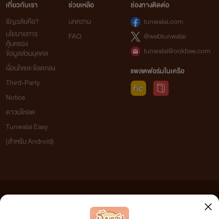
เกี่ยวกับเรา
ช่วยเหลือ
ช่องทางติดต่อ
ธัญวลัยคือ?
บทความ
tunwalai.com
นโยบายการ
FAQ
@webtunwalai
คุ้มครอง
tunwalai@ookbee.com
ข้อมูลส่วนบุคคล
เงื่อนไขและข้อตกลง
แพลตฟอร์มในเครือ
Third-Party
Notice
ดาวน์โหลด
Tunwalai Easy
(สำหรับ Android)
ข้อความที่ท่านได้อ่านจากเว็บไซต์นี้เกิดจากการเขียนโดยสาธารณชนและเผยแพร่โดยอัตโนมัติ ผู้ดูแล
เว็บไซต์แห่งนี้ไม่ได้เห็นด้วยและไม่ขอรับผิดชอบต่อข้อความใดๆ ทั้งสิ้น ดังนั้นผู้อ่านทุกท่านโปรดใช้