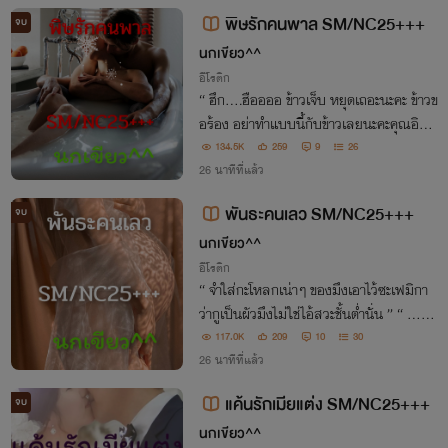
พิษรักคนพาล SM/NC25+++
จบ
นกเขียว^^
อีโรติก
“ ฮึก….ฮืออออ ข้าวเจ็บ หยุดเถอะนะคะ ข้าวข
อร้อง อย่าทำแบบนี้กับข้าวเลยนะคะคุณอิษ
ข้าวเจ็บจริงๆ เจ็บมาก ไม่ไหวแล้วค่ะ ฮึก….ฮื
134.5K
259
9
26
ออออ ” “ งั้นเหรอ หึ!! แต่ยิ่งเธอร้องไห้แบบ
26 นาทีที่แล้ว
นี้ ฉันก็ยิ่งมีอารมณ์นะข้าวสวย ”
พันธะคนเลว SM/NC25+++
จบ
นกเขียว^^
อีโรติก
“ จำใส่กะโหลกเน่าๆ ของมึงเอาไว้ซะเฟมิกา
ว่ากูเป็นผัวมึงไม่ใช่ไอ้สวะชั้นต่ำนั่น ” “ …พ
ะ…พี่เลจะทำอะไร… ” “ กรี๊ดดดดดดดด!!!!!!!!!
117.0K
209
10
30
”
26 นาทีที่แล้ว
แค้นรักเมียแต่ง SM/NC25+++
จบ
นกเขียว^^