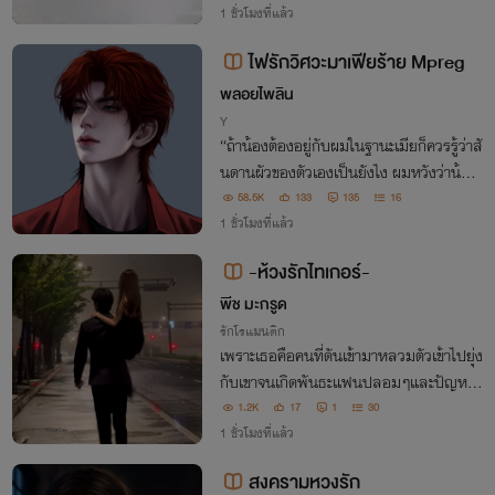
งให้รับผิดชอบถึงหน้าคณะอีกต่างหาก!
1 ชั่วโมงที่แล้ว
ไฟรักวิศวะมาเฟียร้าย Mpreg
พลอยไพลิน
Y
“ถ้าน้องต้องอยู่กับผมในฐานะเมียก็ควรรู้ว่าสั
นดานผัวของตัวเองเป็นยังไง ผมหวังว่าน้องเ
ตชินของคุณแม่จะไม่หอบเสื้อผ้าหนีตั้งแต่คืน
58.5K
133
135
16
แรกที่เข้าหอหรอกนะ ไม่อย่างนั้นคงน่าเสียด
1 ชั่วโมงที่แล้ว
ายแย่”
-ห้วงรักไทเกอร์-
พีช มะกรูด
รักโรแมนติก
เพราะเธอคือคนที่ดันเข้ามาหลวมตัวเข้าไปยุ่ง
กับเขาจนเกิดพันธะแฟนปลอมๆและปัญหาที่
เกิดขึ้นจนต่างคนต่างปากแข็งและไม่รู้ตัวว่าดั
1.2K
17
1
30
นชอบกันขึ้นมาจนได้
1 ชั่วโมงที่แล้ว
สงครามหวงรัก