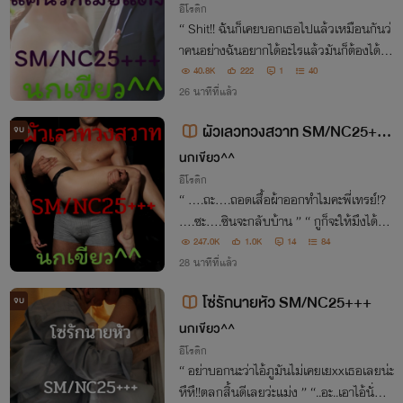
อีโรติก
“ Shit!! ฉันก็เคยบอกเธอไปแล้วเหมือนกันว่
าคนอย่างฉันอยากได้อะไรแล้วมันก็ต้องได้ทั้
งนั้น ” “ อ๊ะ!! ปล่อยฉันนะ หยุดทำเรื่องทุเรศ
40.8K
222
1
40
สกปรกแบบนี้กับฉันสักที อื้ออออ!!!!! หยุดน
26 นาทีที่แล้ว
ะ….กรี๊ดดดดดดดดด ”
ผัวเลวทวงสวาท SM/NC25++
จบ
+
นกเขียว^^
อีโรติก
“ ….ถะ….ถอดเสื้อผ้าออกทำไมคะพี่เทรย์!?
….ซะ….ซินจะกลับบ้าน ” “ กูก็จะให้มึงได้ชด
ใช้ความผิดของพี่มึงไงล่ะซิซิน ”
247.0K
1.0K
14
84
28 นาทีที่แล้ว
โซ่รักนายหัว SM/NC25+++
จบ
นกเขียว^^
อีโรติก
“ อย่าบอกนะว่าไอ้ภูมันไม่เคยเยxxเธอเลยน่ะ
หึหึ!!ตลกสิ้นดีเลยว่ะแม่ง ” “..อะ..เอาไอ้นั่