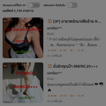
ซ่อนผลงานที่ใช้ปก AI
แสดงเฉพาะโปรโมชัน
ผลลัพธ์
5,195
รายการ
[3P] อาฆาตรักมาเฟียร้าย SM/
จบ
NC25+++
นกเขียว^^
อีโรติก
“ F*ck!! เหมือนเข้าไม่สุดเลยว่ะแม่ง เหี้ย!!
…ซะ…ซิงเหรอวะเกล ” “ ฮึก…ฮืออออ …อ
ะ…เอาออกไปนะ อึก มันเจ็บ อื้ออออ!!!!! ฮึ
42.6K
307
1
36
ก….ฮึก ”
25 นาทีที่แล้ว
ยั่วรักคุณป๋า SM/NC25+++
จบ
นกเขียว^^
อีโรติก
หุ่นแบบหนูพอจะเป็นเด็กป๋าได้ไหมคะ💋👅
🔥
94.9K
313
4
30
25 นาทีที่แล้ว