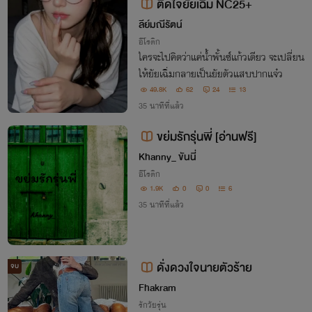
ติดใจยัยเฉิ่ม NC25+
ลีย์มณีรัตน์
อีโรติก
ใครจะไปคิดว่าแค่น้ำพั้นซ์แก้วเดียว จะเปลี่ยน
ให้ยัยเฉิ่มกลายเป็นยัยตัวแสบปากแจ๋ว
49.8K
62
24
13
35 นาทีที่แล้ว
ขย่มรักรุ่นพี่ [อ่านฟรี]
Khanny_ ขันนี่
อีโรติก
1.9K
0
0
6
35 นาทีที่แล้ว
ดั่งดวงใจนายตัวร้าย
จบ
Fhakram
รักวัยรุ่น