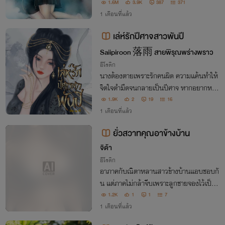
พ้นจากเงื้อมมือมาร
1.6M
3.9K
387
371
1 เดือนที่แล้ว
เล่ห์รักปีศาจสาวพันปี
Saiipiroon 落雨 สายพิรุณพร่างพราว
อีโรติก
นางต้องตายเพราะรักคนผิด ความแค้นทำให้
จิตใจดำมืดจนกลายเป็นปีศาจ หากอยากหลุ
ดพ้นนางต้องแก้ปมในใจให้ได้ แล้วใครจะนำ
1.9K
2
19
16
พานางออกจากชีวิตปีศาจน่าเบื่อหน่ายนับพั
1 เดือนที่แล้ว
นปีนี้ได้!?
ยั่วสวาทคุณอาข้างบ้าน
จิด้า
อีโรติก
อาภาคกับณิตาหลานสาวข้างบ้านแอบชอบกั
น แต่ภาคไม่กล้าจีบเพราะลูกชายจองไว้เป็นเ
จ้าสาว ณิตาเลยต้องยั่วสุดฤทธิ์ ประชิดทั้งกา
1.2K
1
1
7
ยใจแถมทั้งอ้อน เอ็กซ์ เซ็กส์ระเบิด มีหรือหนุ่
1 เดือนที่แล้ว
มใหญแอบหื่นจะทนได้ ซัดกันฉ่ำเลยค้าบบบ