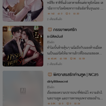
หลีชิง ชาติที่แล้วเขาตายตั้งแต่อายุยังน้อย เข
ามีอาการ'โรคโหยหาการสัมผัส'ขั้นรุนแรง เดิ
มทีเขาตั้งใจจะเป็นแค่เพื่อนสนิทกับเพื่อนสมั
142
0
0
20
ยเด็ก แต่ตอนนี้เขาเปลี่ยนใจ... วางแผนจะล่
2 เดือนที่แล้ว
อลวงเพื่อนคนนี้ให้มาเป็น'ผัว'!
ภรรยาพยศรัก
จบ
ชะนีติดมันส์
อีโรติก
​ทำไมบั้นท้ายคุ้นๆ นะโมถึงกับมองค้างเมื่อค
นเป็นแม่นัดให้มาทานข้าวที่โรงแรมของตนเ
องเขาเลยยอมสละเวลาลงมาดูสักหน่อยว่าแ
40.4K
108
96
59
ม่จะมาไม้ไหนอีกแต่สายตาดันมองไปเห็นสะโ
2 เดือนที่แล้ว
พกหญิงสาวที่ยืนหันหลังให้สะโพกนี้มันช่าง
พิศวาสรสรักท่านฑูต | NC25
คุ้นตา
dirtylittlesecret
อีโรติก
เรื่องของความปรารถนาที่ซ่อนไว้ ความลับใ
นสถานทูต และการตกหลุมพรางของอำนาจ
ที่หวานชื่นแต่ถึงตาย
2.5K
0
0
24