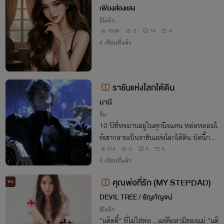
เพียงส่องแสง
อีโรติก
10.3K
2
10
9
4 เดือนที่แล้ว
ราชันแห่งโลกใต้ดิน
มานี
จีน
10 ปีที่ทรมานอยู่ในคุกนิรแดน หล่อหลอมใ
ห้เขากลายเป็นราชันแห่งโลกใต้ดิน บัดนี้การ
ชำระแค้นกำลังจะเริ่มต้น (พระเอกเก่ง 18+ อิ
314
0
0
6
โรติก เข้มข้น)
4 เดือนที่แล้ว
คุณพ่อที่รัก (MY STEPDAD)
จบ
DEVIL TREE / ธัญกัญจน์
อีโรติก
“แด๊ดดี้” ที่ไม่ใช่พ่อ…แต่คือสามีของแม่ “แด๊