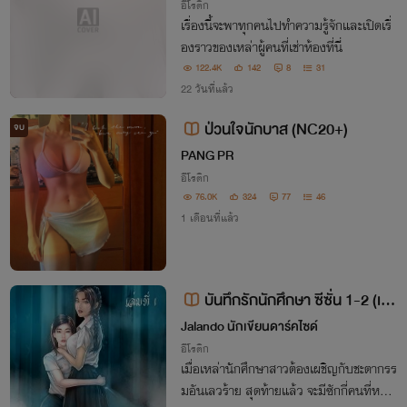
อีโรติก
เรื่องนี้จะพาทุกคนไปทำความรู้จักและเปิดเรื่
องราวของเหล่าผู้คนที่เช่าห้องที่นี่
122.4K
142
8
31
22 วันที่แล้ว
ป่วนใจนักบาส (NC20+)
จบ
PANG PR
อีโรติก
76.0K
324
77
46
1 เดือนที่แล้ว
บันทึกรักนักศึกษา ซีซั่น 1-2 (เวอ
ร์ชั่น 70 เปอร์เซ็นต์)
Jalando นักเขียนดาร์คไซด์
อีโรติก
เมื่อเหล่านักศึกษาสาวต้องเผชิญกับชะตากรร
มอันเลวร้าย สุดท้ายแล้ว จะมีซักกี่คนที่หลุด