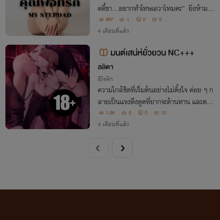
ดดี้ขา…อยากทำโทษเอวาไหมคะ” ยิ่งห้าม…
ยิ่งใกล้ ยิ่งรู้ว่าผิด…ยิ่งหยุดไม่ได้ 😈
887
1
0
6
4 เดือนที่แล้ว
มนต์เสน่ห์ยั่วยวน NC+++
ลลิตา
อีโรติก
ความใกล้ชิดที่เริ่มต้นอย่างไม่ตั้งใจ ค่อย ๆ ก
ลายเป็นแรงดึงดูดที่ยากจะต้านทาน และตกอ
ยู่ใต้มนต์เสน่ห์ของกันและกัน
1.3K
0
0
12
4 เดือนที่แล้ว