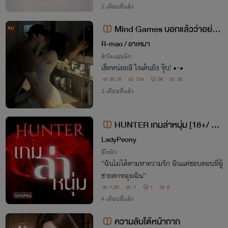
3 เดือนที่แล้ว
Mind Games บอกแล้วว่าอย่า
จบ
'ท้า' | มี E-BOOK
R-mao / อาเหมา
รักโรแมนติก
เช็คหน่อยสิ ใจเต้นยัง จุ๊บ! •-•
35.1K
104
56
26
3 เดือนที่แล้ว
HUNTER เกมล่าหนุ่ม [18+/ FE
MDOM]
LadyPeony
อีโรติก
“ฉันไม่ได้ตามหาความรัก ฉันแค่ชอบตอนที่ผู้
ชายตกหลุมฉัน”
1.2K
1
1
6
4 เดือนที่แล้ว
ความลับใต้หน้ากาก