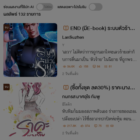
ซ่อนผลงานที่ใช้ปก AI
แสดงเฉพาะโปรโมชัน
ผลลัพธ์
132
รายการ
END (มีE-book) ระบบตัวร้ายผู้
จบ
ยั่วยวน (Omegaverse)
LanSuzhen
Y
'เอวา' ไม่คิดว่าการถูกนอกใจจะเลวร้ายเท่ากั
บการตื่นมาเป็น 'ตัวร้าย' ในนิยาย ที่ถูกพระเ
อกเลือดเย็นอย่าง 'ไซรัส' ฆ่าตายด้วยความเ
34.6K
158
94
81
กลียดชัง แต่ภารกิจระบบที่สั่งให้เขายั่วไซรั
2 วันที่แล้ว
ส...นี่มันเรื่องบ้าอะไรกัน!?
(ซื้อทั้งชุด ลด30%) ราคะนางร้า
จบ
ย (ภาคต่อรักในบ่วงแค้น) 25+
กนกรส มาศอุไร กัมพู
อีโรติก
ทับทิมก้มมองสภาพตัวเอง ร่างกายของเธอเ
ปลือยเปล่า ไร้ซึ่งอาภรปกปิดห่อหุ้ม ตอนนี้ตั
วเธอนอนล่อนจ้อนบนเตียงไม้แข็งกระด้าง มั
217.8K
374
75
69
นถูกวางเอาไว้ตรงริมตู้สภาพเก่า ไม่รู้ยังใช้งา
2 วันที่แล้ว