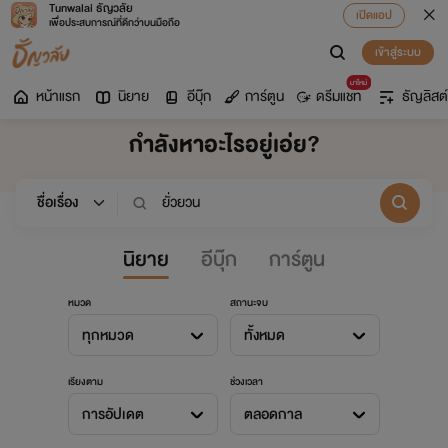
Tunwalai ธัญวลัย
เปิดแอป
เพื่อประสบการณ์ที่ดีกว่าบนมือถือ
เข้าสู่ระบบ
มาใหม่
หน้าแรก
นิยาย
อีบุ๊ก
การ์ตูน
ดรีมแชท
ธัญลิสต์
กำลังหาอะไรอยู่เอ่ย?
นิยาย
อีบุ๊ก
การ์ตูน
หมวด
สถานะจบ
ทุกหมวด
ทั้งหมด
เรียงตาม
ช่วงเวลา
การอัปเดต
ตลอดกาล