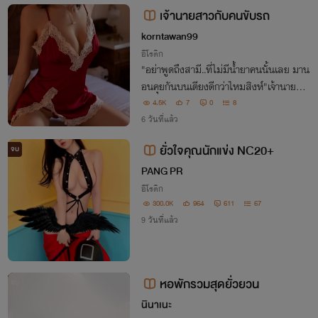
นได้อยู่หรือเปล่า เมื่อมองเลยไปยังด้
เจ้านายสาวกับคนขับรถ
korntawan99
อีโรติก
"อย่าพูดถึงสามี..ที่ไม่มีน้ำยาคนนั้นเลย มาน
อนคุยกันบนเตียงดีกว่าไหมสิงห์"เจ้านายสา
วเอ่ยอย่างยั่วยวน เธอกำลังเชื้อเชิญสิงห์เด็ก
4.5K
7
0
8
หนุ่ม ที่เพิ่งมาเริ่มงานขับรถส่วนตัวให้เธอเป็
6 วันที่แล้ว
นวันแรกอย่างใจเย็น
ยั่วใจคุณนักแข่ง NC20+
จบ
PANG PR
อีโรติก
300.0K
964
611
67
9 วันที่แล้ว
หอพักรวมสุดยั่วยวน
จบ
นินาเนะ