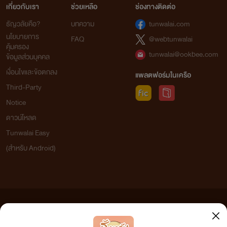
เกี่ยวกับเรา
ช่วยเหลือ
ช่องทางติดต่อ
ธัญวลัยคือ?
บทความ
tunwalai.com
นโยบายการ
FAQ
@webtunwalai
คุ้มครอง
tunwalai@ookbee.com
ข้อมูลส่วนบุคคล
เงื่อนไขและข้อตกลง
แพลตฟอร์มในเครือ
Third-Party
Notice
ดาวน์โหลด
Tunwalai Easy
(สำหรับ Android)
ข้อความที่ท่านได้อ่านจากเว็บไซต์นี้เกิดจากการเขียนโดยสาธารณชนและเผยแพร่โดยอัตโนมัติ ผู้ดูแล
เว็บไซต์แห่งนี้ไม่ได้เห็นด้วยและไม่ขอรับผิดชอบต่อข้อความใดๆ ทั้งสิ้น ดังนั้นผู้อ่านทุกท่านโปรดใช้