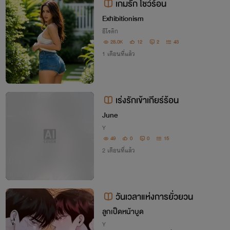
เกมรัก โชว์ร้อน
Exhibitionism
อีโรติก
28.0K
12
2
43
1 เดือนที่แล้ว
เร่งรักเข้าเกียร์ร้อน
June
Y
49
0
0
15
2 เดือนที่แล้ว
วันเวลาแห่งการยั่วยวน
ลูกเป็ด​หน้าบูด
Y