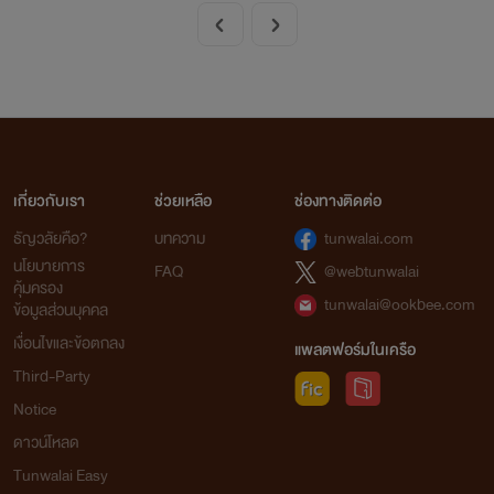
เกี่ยวกับเรา
ช่วยเหลือ
ช่องทางติดต่อ
ธัญวลัยคือ?
บทความ
tunwalai.com
นโยบายการ
FAQ
@webtunwalai
คุ้มครอง
tunwalai@ookbee.com
ข้อมูลส่วนบุคคล
เงื่อนไขและข้อตกลง
แพลตฟอร์มในเครือ
Third-Party
Notice
ดาวน์โหลด
Tunwalai Easy