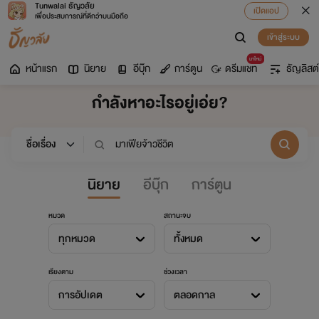
Tunwalai ธัญวลัย
เปิดแอป
เพื่อประสบการณ์ที่ดีกว่าบนมือถือ
เข้าสู่ระบบ
มาใหม่
หน้าแรก
นิยาย
อีบุ๊ก
การ์ตูน
ดรีมแชท
ธัญลิสต์
กำลังหาอะไรอยู่เอ่ย?
นิยาย
อีบุ๊ก
การ์ตูน
หมวด
สถานะจบ
ทุกหมวด
ทั้งหมด
เรียงตาม
ช่วงเวลา
การอัปเดต
ตลอดกาล