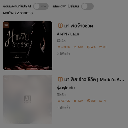
ซ่อนผลงานที่ใช้ปก AI
แสดงเฉพาะโปรโมชัน
ผลลัพธ์
2
รายการ
มาเฟียจ้าวชีวิต
จบ
Aile'N / LaLn
อีโรติก
509.0K
1.3K
465
33
2 ปีที่แล้ว
มาเฟีย'จ้าว'ชีวิต [ Mafia’s Kin
จบ
g ] SET Romance Of Mafia 2nd
รุ่งอรุโณทัย
อีโรติก
687.0K
1.0K
328
71
4 ปีที่แล้ว