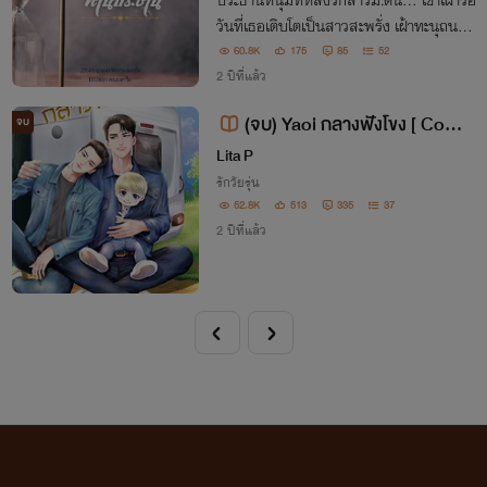
ประธานหนุ่มที่หลงรักสาวม.ต้น… เขาเฝ้ารอ
วันที่เธอเติบโตเป็นสาวสะพรั่ง เฝ้าทะนุถนอม
เธอราวกับไข่ในหินและเมื่อถึงเวลาที่เหมาะส
60.8K
175
85
52
ม เขาจึงตัดสินใจทำทุกอย่างเพื่อให้เธอเป็นข
2 ปีที่แล้ว
องเขาแค่เพียงคนเดียว
(จบ) Yaoi กลางฟังโขง [ Come
จบ
on Bro! ]
Lita P
รักวัยรุ่น
52.8K
513
335
37
2 ปีที่แล้ว