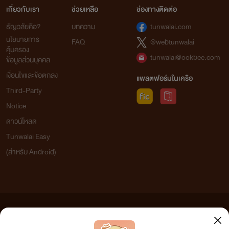
เกี่ยวกับเรา
ช่วยเหลือ
ช่องทางติดต่อ
ธัญวลัยคือ?
บทความ
tunwalai.com
นโยบายการ
FAQ
@webtunwalai
คุ้มครอง
tunwalai@ookbee.com
ข้อมูลส่วนบุคคล
เงื่อนไขและข้อตกลง
แพลตฟอร์มในเครือ
Third-Party
Notice
ดาวน์โหลด
Tunwalai Easy
(สำหรับ Android)
ข้อความที่ท่านได้อ่านจากเว็บไซต์นี้เกิดจากการเขียนโดยสาธารณชนและเผยแพร่โดยอัตโนมัติ ผู้ดูแล
เว็บไซต์แห่งนี้ไม่ได้เห็นด้วยและไม่ขอรับผิดชอบต่อข้อความใดๆ ทั้งสิ้น ดังนั้นผู้อ่านทุกท่านโปรดใช้