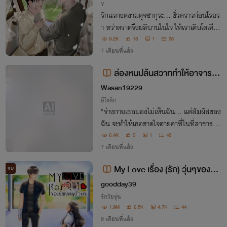
Y
รักแรกงดงามดุจซากุระ… ชั่วคราวก่อนโรยร
า ทว่าตราตรึงผลิบานในใจ ให้เราเติบโตเคียง
ข้างกันผ่านทุกฤดูกาล
9.2K
18
1
36
7 เดือนที่แล้ว
ล่องหนปล้นสวาททำให้อาจารย์/
จบ
ดาวมหา'ลัย "น้ำพุ่ง"
Wasan19229
อีโรติก
"ร่างกายเธอมองไม่เห็นฉัน... แต่สัมผัสของ
ฉัน จะทำให้เธอขาดใจตายคาที่ในที่สาธารณ
ะ!" "เนิร์ดหื่นอย่างฉันจะใช้พลังนี้... เพื่อขโม
6.4K
0
1
43
ยทุกความลับและพิชิตทุกจุดสุดยอดของสาว
7 เดือนที่แล้ว
ท็อปมหา'ลัย!"
My Love เรื่อง (รัก) วุ่นๆของยัย
จบ
คุณหนูตัวแสบ! (โซเฟียVSกราฟฟิ
goodday39
ก)
รักวัยรุ่น
1.9M
6.5K
4.7K
44
8 เดือนที่แล้ว