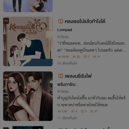
หลงเธอไปแล้วทำไงได้
จบ
Lompad
รักวัยรุ่น
"ว่าที่หมอคงจะ.. อ่อนโยนกับคนไข้ใช่ไหมละ
คะ" "หมอต้องดูเป็นเคสๆ ไปนะครับ แต่เคส
นี้.. หมอไม่มั่นใจว่าจะ..อ่อนโยนได้"
29.9K
26
7
31
10 เดือนที่แล้ว
เพลงนรีเริงไฟ
จบ
พรีมภารัณ
รักวัยรุ่น
ทำบุญกับใครไม่ขึ้น มาทำกับผม ผมขึ้นให้ครั
บ จะพาดบ่าหรือพาดไหล่ได้หมด
2.6K
4
3
37
11 เดือนที่แล้ว