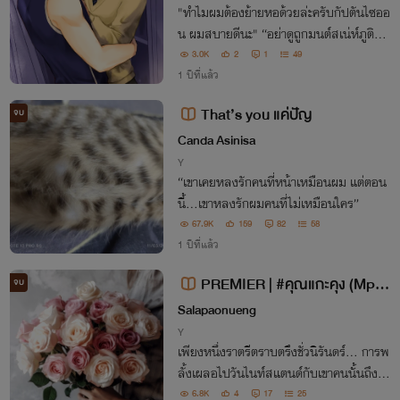
"ทำไมผมต้องย้ายหอด้วยล่ะครับกัปตันไซออ
น ผมสบายดีนะ" “อย่าดูถูกมนต์สเน่ห์ภูติพร
ายนักเลยเด็กน้อย ไว้ให้นายควบคุมมันได้ดีก
3.0K
2
1
49
ว่านี้ ค่อยไปเจอเพื่อน ถ้าไม่ระวัง เดี๋ยวได้ท้อ
1 ปีที่แล้ว
งกันพอดี” วายสายฝอค่ะ มีหลายคู่
That’s you แค่ปัญ
จบ
Canda Asinisa
Y
“เขาเคยหลงรักคนที่หน้าเหมือนผม แต่ตอน
นี้...เขาหลงรักผมคนที่ไม่เหมือนใคร”
67.9K
159
82
58
1 ปีที่แล้ว
PREMIER | #คุณแกะคุง (Mpre
จบ
g)
Salapaonueng
Y
เพียงหนึ่งราตรีตราบตรึงชั่วนิรันดร์… การพ
ลั้งเผลอไปวันไนท์สแตนด์กับเขาคนนั้นถึงกั
บเปลี่ยนชีวิตของผมไปตลอดกาล
6.8K
4
17
25