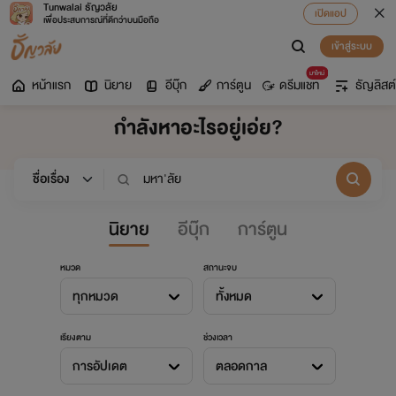
Tunwalai ธัญวลัย
เปิดแอป
เพื่อประสบการณ์ที่ดีกว่าบนมือถือ
เข้าสู่ระบบ
มาใหม่
หน้าแรก
นิยาย
อีบุ๊ก
การ์ตูน
ดรีมแชท
ธัญลิสต์
กำลังหาอะไรอยู่เอ่ย?
นิยาย
อีบุ๊ก
การ์ตูน
หมวด
สถานะจบ
ทุกหมวด
ทั้งหมด
เรียงตาม
ช่วงเวลา
การอัปเดต
ตลอดกาล