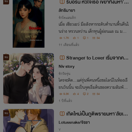
รีบอร์น หัวใจเธอ เขย่าทั้งมหา'ลั
จบ
ย
ลัทธิมายา
รักโรแมนติก
เมื่อ เซียวเยว่ มือสังหารระดับตำนานฟื้นคืนใ
นร่าง หรวนหว่าน เด็กทุนผู้อ่อนแอ ณ มห
า'ลัยหลงเฉิง สถาบันที่ซ่อนเงาอำนาจมืด เธ
1.7K
1
1
34
อกลับมาเพื่อชีวิตสงบ แต่เมื่อถูกเหยียบย่ำ
11 เดือนที่แล้ว
'สงครามไร้กระดูก' จึงเริ่มต้นขึ้น.
Stranger to Lover เริ่มจากคนแ
จบ
ปลกหน้า...จบที่คนรู้ใจ
Niv story
รักวัยรุ่น
ใครจะคิด...แค่รุ่นพี่คนหนึ่งขอไลน์ในห้องเรี
ยนวันนั้น จะเป็นจุดเริ่มต้นของความสัมพัธ์ที่
ทั้งอบอุ่นและวุ่นวาย แต่ความรักที่เริ่มต้นจา
9.3K
4
2
34
กคนแปลกหน้า...จะจบด้วยรอยยิ้ม หรือหย
1 ปีที่แล้ว
ดน้ำตา?
เกิดใหม่เป็นภูติพรายมหา'ลัยเท
จบ
พเจ้า (วาย NC เทพกรีก, pwp, มีอีบุ๊
Lotussnake/จิรชา
ค)
Y