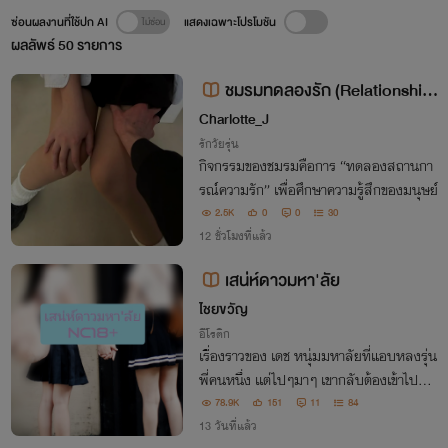
ซ่อนผลงานที่ใช้ปก AI
แสดงเฉพาะโปรโมชัน
ผลลัพธ์
50
รายการ
ชมรมทดลองรัก (Relationship
Lab)
Charlotte_J
รักวัยรุ่น
กิจกรรมของชมรมคือการ “ทดลองสถานกา
รณ์ความรัก” เพื่อศึกษาความรู้สึกของมนุษย์
2.5K
0
0
30
12 ชั่วโมงที่แล้ว
เสน่ห์ดาวมหา'ลัย
ไชยขวัญ
อีโรติก
เรื่องราวของ เดช หนุ่มมหาลัยที่แอบหลงรุ่น
พี่คนหนึ่ง เเต่ไปๆมาๆ เขากลับต้องเข้าไปพัว
พันเรื่องสยิวกับเหล่าสาวๆ ดาวมหาลัย ซะอ
78.9K
151
11
84
ย่างนั้น
13 วันที่แล้ว