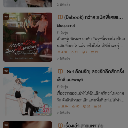
2 ปีที่แล้ว
(มีebook) กว่าจะแบ๊ดพี่เคยแซ้ด
จบ
มาก่อน sad boy to bad boy
blueparrot
รักวัยรุ่น
เมื่อหนุ่มนิเทศฯ อกหัก “พรุ่งนี้เราจะไม่เป็นค
นเดิมอีกต่อไปแล้ว จะไม่ใช่เปเป้ที่ย่าเคยรู้จัก
จะไม่ใช่เป๋าเป้ที่เพื่อนชอบเรียก แต่จะกลายเป็
4.8K
11
2
22
นพี่เป้! ว่าที่คาสโนว่าที่จะล่าตับสาวตัวท็อปใ
2 ปีที่แล้ว
ห้ครบทุกคณะฯ!"
[Set อ้อนรัก] ลองรักอีกสักครั้ง
จบ
เซ็กซี่ไนน์/sexy9
รักวัยรุ่น
เรื่องราวของแม่ทำให้ฉันเลิกศรัทธาในความ
รัก ตัดสินใจบอกเลิกแฟนทั้งที่เขาไม่ได้ทำอะ
ไรผิด ผ่านมาสี่ปีเขากลับมาอีกครั้งพร้อมคำ
28.5K
50
25
25
พูดที่ชวนให้ใจสั่น 'พี่จะทำให้เห็นเองว่าความ
2 ปีที่แล้ว
รักดี ๆ มีอยู่จริง'
เรื่องเล่า สาวมหา'ลัย
จบ