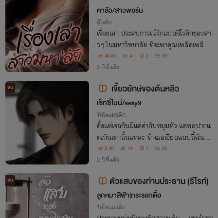
คาลัว/สาวพอร์น
อีโรติก
เรื่องเล่า ประสบการณ์รักแบบอีโรติกของสา
วๆ ในมหาวิทยาลัย ที่จะพาคุณเพลิดเพลินจ
นชุ่มฉ่ำถึงอารมณ์
48.6K
4
2
25
2 ปีที่แล้ว
เขี้ยวยักษ์ของต้นหลิว
จบ
เซ็กซี่ไนน์/sexy9
รักโรแมนติก
ตั้งแต่เจอกันมีแต่ด่ากับหยุมหัว แต่พอปากแ
ตะกันเท่านั้นแหละ 'ถ้าเธอเงียบแบบนี้ฉันจะไ
ม่ไหวเอานะเตี้ย'
3.4K
14
1
32
2 ปีที่แล้ว
ตัวแสบของท่านประธาน (รีไรท์)
จบ
ลูกหมาสีฟ้า|กระรอกดื้อ
รักโรแมนติก