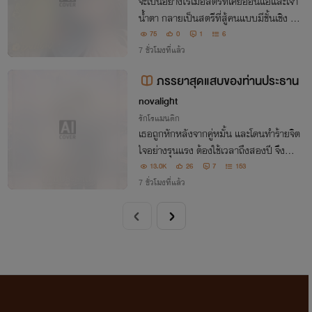
จะเป็นอย่างไรเมื่อสตรีที่เคยอ่อนแอและเจ้า
น้ำตา กลายเป็นสตรีที่สู้คนแบบมีชั้นเชิง อีก
ทั้งยังมีลูกสมุนตัวน้อยที่คอยเป็นฟันเฟืองเ
75
0
1
6
หล็กช่วยขับเคลื่อนให้แผนการหนีออกจากจ
7 ชั่วโมงที่แล้ว
วนเจิ้นกั๋วกงของนางเป็นไปอย่างราบรื่น
ภรรยาสุดแสบของท่านประธาน
novalight
รักโรแมนติก
เธอถูกหักหลังจากคู่หมั้น และโดนทำร้ายจิต
ใจอย่างรุนแรง ต้องใช้เวลาถึงสองปี จึงทำใ
ห้เธอตาสว่างบททดสอบกำลังจะเข้ามา ควา
13.0K
26
7
153
มวุ่นวายกำลังจะเริ่มต้น และดราม่ากำลังจะ
7 ชั่วโมงที่แล้ว
บังเกิด....