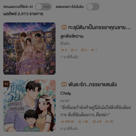
ซ่อนผลงานที่ใช้ปก AI
แสดงเฉพาะโปรโมชัน
ผลลัพธ์
2,913
รายการ
ทะลุมิติมาเป็นภรรยาคุณชายทั้ง
สาม 4P
ลูกพีชสีหวาน
อีโรติก
0
0
0
1
7 นาทีที่แล้ว
พันธะรัก..ภรรยาแสนชัง
จบ
Chely
ดราม่า
“สิ่ง​ที่​เธอกำ​ลัง​ทำอยู่​นี่​มัน​ไม่ใช่​สิ่ง​ที่​ฉัน​ต้อง
การ ​สิ่งที่ฉันต้องการ​..คือหย่า”
625.9K
1.3K
418
55
8 นาทีที่แล้ว