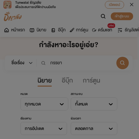
Tunwalai ธัญวลัย
เปิดแอป
เพื่อประสบการณ์ที่ดีกว่าบนมือถือ
เข้าสู่ระบบ
มาใหม่
หน้าแรก
นิยาย
อีบุ๊ก
การ์ตูน
ดรีมแชท
ธัญลิสต์
กำลังหาอะไรอยู่เอ่ย?
นิยาย
อีบุ๊ก
การ์ตูน
หมวด
สถานะจบ
ทุกหมวด
ทั้งหมด
เรียงตาม
ช่วงเวลา
การอัปเดต
ตลอดกาล