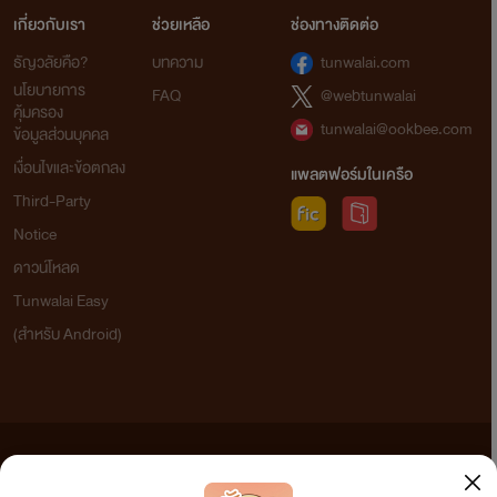
เกี่ยวกับเรา
ช่วยเหลือ
ช่องทางติดต่อ
ธัญวลัยคือ?
บทความ
tunwalai.com
นโยบายการ
FAQ
@webtunwalai
คุ้มครอง
tunwalai@ookbee.com
ข้อมูลส่วนบุคคล
เงื่อนไขและข้อตกลง
แพลตฟอร์มในเครือ
Third-Party
Notice
ดาวน์โหลด
Tunwalai Easy
(สำหรับ Android)
ข้อความที่ท่านได้อ่านจากเว็บไซต์นี้เกิดจากการเขียนโดยสาธารณชนและเผยแพร่โดยอัตโนมัติ ผู้ดูแล
เว็บไซต์แห่งนี้ไม่ได้เห็นด้วยและไม่ขอรับผิดชอบต่อข้อความใดๆ ทั้งสิ้น ดังนั้นผู้อ่านทุกท่านโปรดใช้