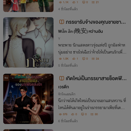
ก็ไปเถอะ เธอจะทำงานเป็นทหารพลแม่นปื
1.1K
1
0
21
นเลี้ยงดูน้องต่างมารดาทั้งสองเอง
4 ชั่วโมงที่แล้ว
ภรรยารับจ้างของคุณชายชาง
(Omegaverse)
Wǎn ān (晚安) หว่านอัน
Y
พระพาย นักแสดงดาวรุ่งแห่งปี ถูกอัลฟ่าห
นุ่มอย่าง ชางไท่เฉิงว่าจ้างให้เป็นคนรักเพื่อ
หนีการคลุมถุงชน แต่กลับต้องจดทะเบียนส
1.0K
1
0
24
มรสด้วยเหตุเป็นคู่ชะตากัน กลายเป็นภรรย
5 ชั่วโมงที่แล้ว
า(รับจ้าง)ของคุณชายชาง
เกิดใหม่เป็นภรรยาสายช็อตฟีล
จบ
ของมาเฟียคลั่งรัก
เวรดึก
รักโรแมนติก
นึกว่าจะได้เกิดใหม่เป็นนางเอกแสนหวาน ที่
ไหนได้ดันมาอยู่ในร่างภรรยามาเฟียที่เตรีย
มโดนหย่าและโดนฆ่าทิ้ง! งานนี้ต้องงัดมารย
376
0
0
30
าความฮามาสู้ เพื่อหนีตายและอ่อยสาให้หล
6 ชั่วโมงที่แล้ว
ง!