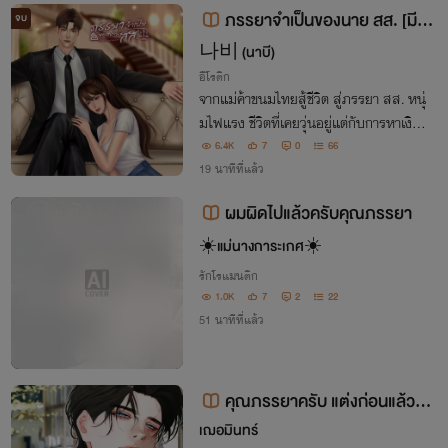
ภรรยาจำเป็นของนาย สส. [มี E
จบ
-BOOK]
나비 (นาบี)
อีโรติก
จากแม่ค้าขนมไทยสู้ชีวิต สู่ภรรยา สส. หนุ่
มไฟแรง ชีวิตที่เคยวุ่นอยู่แต่กับการหาเงิน ก
ลับต้องมาเกี่ยวข้องกับเกมการเมือง…ลาก่
6.4K
7
0
66
อนชีวิตที่แสนสงบสุขของฉัน!
19 นาทีที่แล้ว
ผมผิดไปแล้วครับคุณภรรยา
☀️แม่นางการะเกศ☀️
รักโรแมนติก
1.0K
7
2
22
51 นาทีที่แล้ว
คุณภรรยาครับ แต่งก่อนแล้วค่
อยรักก็ได้ครับ
เฌอมินทร์