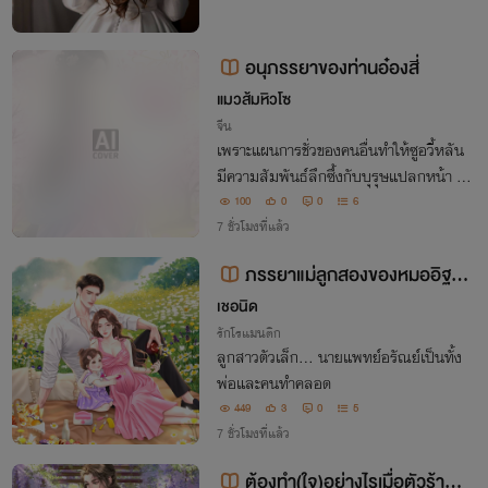
อนุภรรยาของท่านอ๋องสี่
แมวส้มหิวโซ
จีน
เพราะแผนการชั่วของคนอื่นทำให้ซูอวี้หลัน
มีความสัมพันธ์ลึกซึ้งกับบุรุษแปลกหน้า อี
กฝ่ายรับนางเป็นอนุเพื่อรับผิดชอบ ก่อนที่ภ
100
0
0
6
ายหลังนางจะรู้ความจริงว่าแท้จริงแล้วเขาคื
7 ชั่วโมงที่แล้ว
อเซวียนอ๋องโอรสสวรรค์ผู้สูงศักดิ์
ภรรยาแม่ลูกสองของหมออิฐ อ่
านฟรี
เชอนิด
รักโรแมนติก
ลูกสาวตัวเล็ก... นายแพทย์อรัณย์เป็นทั้ง
พ่อและคนทำคลอด
449
3
0
5
7 ชั่วโมงที่แล้ว
ต้องทำ(ใจ)อย่างไรเมื่อตัวร้ายต