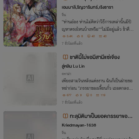
กหลุมรัก
เอมมาลี,ริญวารินทร์,เริงธารา
จีน
“ท่านอ๋อง ท่านไม่คิดว่าวิธีการเหล่านั้นมีปั
ญหาตรงไหนบ้างหรือ”“ไม่มีอยู่แล้ว ข้าศึก
ษาตำรามาเป็นอย่างดี” ฉีอ๋องยืดอกเล็กน้อ
3.4K
8
40
40
ย โจวซือเมี่ยวทำหน้าปั้นยาก หากตำราไม่มี
7 ชั่วโมงที่แล้ว
ปัญหาก็อยู่ที่คนแล้วละ
ชาตินี้ไม่ขอมีสามีแซ่เจียง
ลู่หลิน Lu Lin
ดราม่า
เพียงสามวันหลังแต่งงาน ฉันก็เป็นฝ่ายขอ
หย่าก่อน “ภรรยาของเจี้ยนกั๋ว เธอตกลงที่จ
ะดูแลและรักษาครอบครัวนี้แทนเขาไหม?”
677
9
0
119
ฉันแทบไม่ต้องคิดเลย “ฉันไม่ตกลงค่ะ”
7 ชั่วโมงที่แล้ว
ทะลุมิติมาเป็นยอดภรรยาของพ
ระเอกธงแดง
Kriedmayan-1638
จีน