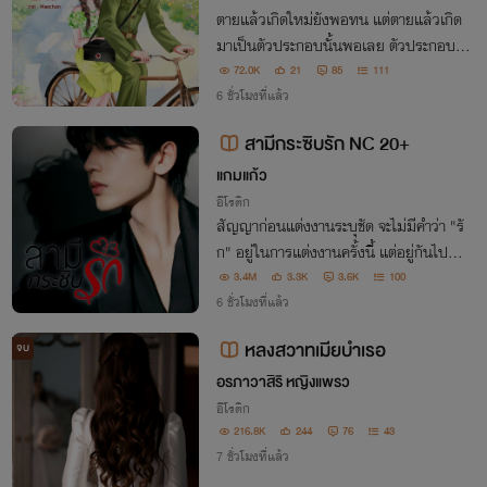
ร้อมระบบสมุนไพรหมอเทวดา)
ตายแล้วเกิดใหม่ยังพอทน แต่ตายแล้วเกิด
มาเป็นตัวประกอบนั้นพอเลย ตัวประกอบที่
ต้องตายเพราะไปแยกคู่รักออกจากกัน ในเมื่
72.0K
21
85
111
อรู้ว่าต้องตายในตอนจบ แล้วเธอจะโง่ไปแย
6 ชั่วโมงที่แล้ว
กเขาทำไม ใครอยากรักใครก็รักไปส่วนฉันค
สามีกระซิบรัก NC 20+
นนี้จะหาเงิน
แกมแก้ว
อีโรติก
สัญญาก่อนแต่งงานระบุชัด จะไม่มีคำว่า "รั
ก" อยู่ในการแต่งงานครั้งนี้ แต่อยู่กันไปนา
นเข้าอิสามีเกิดหลงรักภรรยาตัวเองเข้า แล้ว
3.4M
3.3K
3.6K
100
จะทำอย่างไร ภรรยาที่ไม่เคยคิดรักเขาจึงจะรั
6 ชั่วโมงที่แล้ว
กตอบ วรรธนัยต้องวางกลยุทธให้ดี
หลงสวาทเมียบำเรอ
จบ
อรภาวาสิริ หญิงแพรว
อีโรติก
216.8K
244
76
43
7 ชั่วโมงที่แล้ว