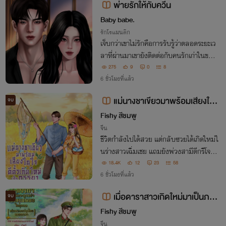
พ่ายรักให้กับควีน
Baby babe.
รักโรแมนติก
เจ็บกว่าเขาไม่รักคือการรับรู้ว่าตลอดระยะเว
ลาที่ผ่านมาเขายังติดต่อกับคนรักเก่าในขณะ
ที่เขายังเป็นสามีที่ถูกต้องตามกฎหมาย
275
9
0
8
6 ชั่วโมงที่แล้ว
แม่นางชาเขียวมาพร้อมเสียงในใ
จบ
จ ตีตั๋วเกิดใหม่เป็นภรรยานักโทษชา
Fishy สีชมพู
ยในยุค 80
จีน
ชีวิตกำลังไปได้สวย แต่กลับซวยได้เกิดใหม่ใ
นร่างสาวเฉิ่มเชย แถมยังพ่วงสามีดีกรีโจรป่
าที่ใคร ๆ ก็หวาดกลัวเวรกรรมอะไรแต่ไอดอ
18.4K
12
23
58
ลสาวตัวจี๊ดอย่างเธอจะไม่ขอทน ใครอยากเช
6 ชั่วโมงที่แล้ว
ยก็เชยไป แต่ช่วยหลบก่อนชาเขียวตัวแม่จะเ
เมื่อดาราสาวเกิดใหม่มาเป็นภรร
จบ
ดิน
ยาที่ถูกหย่าของคุณหมอในยุค80 (พ
Fishy สีชมพู
จีน