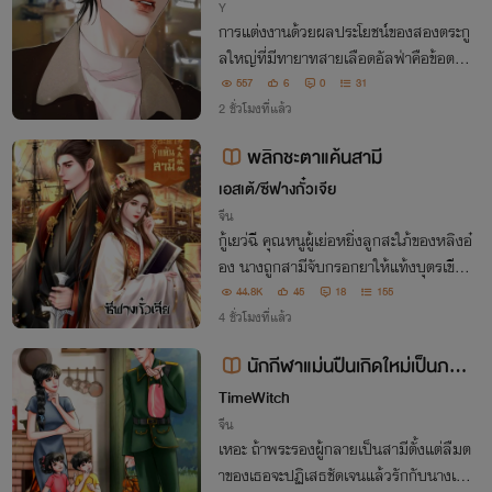
Y
การแต่งงานด้วยผลประโยชน์ของสองตระกู
ลใหญ่ที่มีทายาทสายเลือดอัลฟ่าคือข้อตกล
ง แต่สำหรับพวกเขาแล้ว มีเพียงความรักเท่
557
6
0
31
านั้นที่จะเป็นผลประโยชน์ร่วมกัน
2 ชั่วโมงที่แล้ว
พลิกชะตาแค้นสามี
เอสเต้/ซีฟางกั๋วเจีย
จีน
กู้เยว่ฉี คุณหนูผู้เย่อหยิ่งลูกสะใภ้ของหลิงอ๋
อง นางถูกสามีจับกรอกยาให้แท้งบุตรเขียน
หนังสือหย่าและจับนางไปบวชชี ภายหลังส
44.8K
45
18
155
กุลกู้ถูกตัดสินประหารชีวิต นางถูกฆ่าตายใน
4 ชั่วโมงที่แล้ว
วัด ก่อนตายนางขอโอกาสจากสวรรค์อีกครั้
นักกีฬาแม่นปืนเกิดใหม่เป็นภรร
ง
ยาของพระรองในยุค 70
TimeWitch
จีน
เหอะ ถ้าพระรองผู้กลายเป็นสามีตั้งแต่ลืมต
าของเธอจะปฏิเสธชัดเจนแล้วรักกับนางเอก