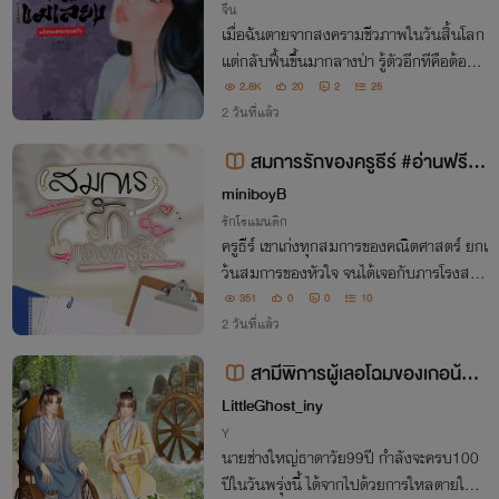
จีน
เมื่อฉันตายจากสงครามชีวภาพในวันสิ้นโลก
แต่กลับฟื้นขึ้นมากลางป่า รู้ตัวอีกทีคือต้องแ
ต่งกับคนพิการที่มีลูกติดฝาแฝด! นี่ยิ่งกว่าเจ
2.8K
20
2
25
อสงครามอีก! หญิงโสดอย่างฉันอยู่ดีๆ ดันมี
2 วันที่แล้ว
ลูกเลี้ยงและสามีอย่างงั้นเหรอ!?
สมการรักของครูธีร์ #อ่านฟรีจ
นจบ
miniboyB
รักโรแมนติก
ครูธีร์ เขาเก่งทุกสมการของคณิตศาสตร์ ยกเ
ว้นสมการของหัวใจ จนได้เจอกับภารโรงสาว
ตัวเล็กคนหนึ่ง เข้ามาเฉลยคำตอบให้…
351
0
0
10
2 วันที่แล้ว
สามีพิการผู้เลอโฉมของเกอน้อย
ยอดฝีมือ
LittleGhost_iny
Y
นายช่างใหญ่ธาดาวัย99ปี กำลังจะครบ100
ปีในวันพรุ่งนี้ ได้จากไปด้วยการใหลตายในข