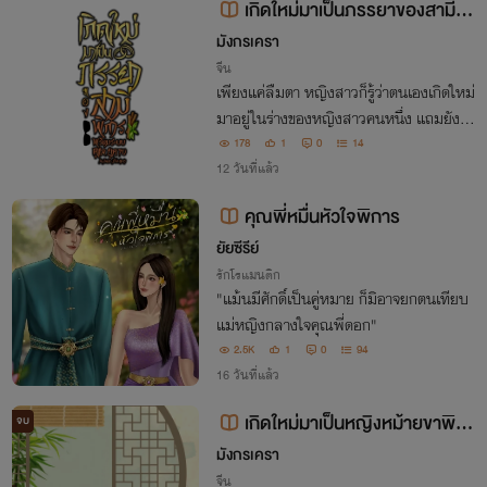
เกิดใหม่มาเป็นภรรยาของสามีพิ
การพร้อมระบบดูแล ยุค 70
มังกรเครา
จีน
เพียงแค่ลืมตา หญิงสาวก็รู้ว่าตนเองเกิดใหม่
มาอยู่ในร่างของหญิงสาวคนหนึ่ง แถมยังมี
สามีขาพิการสุดแสนใจดีอีกด้วย แต่เอ๊ะ! นี่มั
178
1
0
14
นระบบดูแลไม่ใช่เหรอ
12 วันที่แล้ว
คุณพี่หมื่นหัวใจพิการ
ยัยซีรีย์
รักโรแมนติก
"แม้นมีศักดิ์เป็นคู่หมาย ก็มิอาจยกตนเทียบ
แม่หญิงกลางใจคุณพี่ดอก"
2.5K
1
0
94
16 วันที่แล้ว
เกิดใหม่มาเป็นหญิงหม้ายขาพิกา
จบ
ร ยุค 80
มังกรเครา
จีน