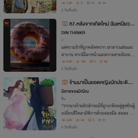
ณะที่กำลังนอนหลับอยู่ แต่ใครจะไปคิดไปฝัน
1.9K
3
15
44
ว่าสวรรค์ทำงานผิดพลาด ทั้งที่ควรจะตายใน
2 วันที่แล้ว
วัย199ปี แบบนี้ต้องเรียกร้องค่าชดเชยให้สา
87.หลังจากเกิดใหม่ ฉันเหนียวห
จบ
สม
นึบกับประธานป่วย : After Being R
DIN THINKR
eborn, I was sticky with the sick
Y
แด่ความรักที่ถูกพลัดพราก เขาสาปแช่งและ
president.
สาบาน หากมีโลกหน้าและความตายฉันจะรอ
อยู่เพื่อฆ่าพวกแก ฉีกทึ้งเนื้อพวกแกเป็นชิ้น
6.9K
169
6
63
ควักลูกตา แยกแขนขา จ้วงแทงและเผาไหม้จ
5 วันที่แล้ว
นกว่าร่างกายและวิญญาณพวกแกจะเละเป็น
ข้ามมาเป็นยอดหญิงนักประดิษฐ์
จุล!
ของท่านบัณทิตพิการ
นิยายของมิณิณ
จีน
“จากนางร้ายอัปลักษณ์ที่ถูกเกลียดสู่ฮูหยินผู้
เปลี่ยนชีวิตสามีพิการด้วยสองมือ สมอง แล
ะหัวใจ”
4.9K
34
9
31
8 วันที่แล้ว