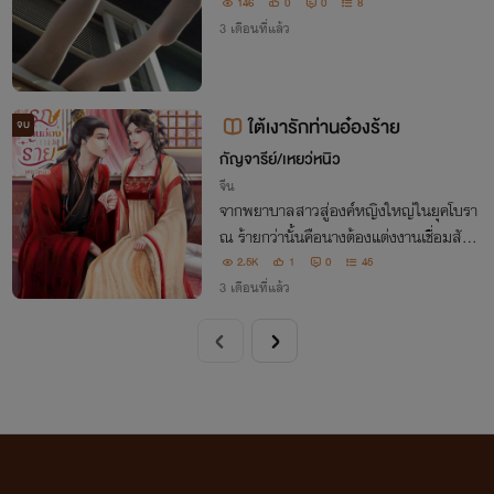
146
0
0
8
3 เดือนที่แล้ว
ใต้เงารักท่านอ๋องร้าย
จบ
กัญจารีย์/เหยว่หนิว
จีน
จากพยาบาลสาวสู่องค์หญิงใหญ่ในยุคโบรา
ณ ร้ายกว่านั้นคือนางต้องแต่งงานเชื่อมสัมพั
นธ์ระหว่างแคว้น เมื่ออยู่ก็ไม่สู้ตาย เช่นนั้นน
2.5K
1
0
45
างขอไปตายเอาดาบหน้ายังดีกว่า แต่ใครจะรู้ว่
3 เดือนที่แล้ว
าเขาจะให้นางเป็นเพียงแค่สาวใช้