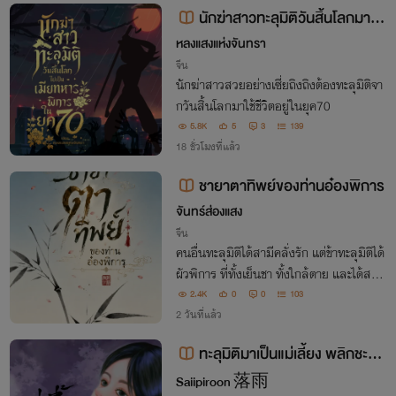
นักฆ่าสาวทะลุมิติวันสิ้นโลกมาเป็
นเมียทหารพิการในยุค 70
หลงแสงแห่งจันทรา
จีน
นักฆ่าสาวสวยอย่างเซี่ยถิงถิงต้องทะลุมิติจา
กวันสิ้นโลกมาใช้ชีวิตอยู่ในยุค70
5.8K
5
3
139
18 ชั่วโมงที่แล้ว
ชายาตาทิพย์ของท่านอ๋องพิการ
จันทร์ส่องแสง
จีน
คนอื่นทะลุมิติได้สามีคลั่งรัก แต่ข้าทะลุมิติได้
ผัวพิการ ที่ทั้งเย็นชา ทั้งใกล้ตาย และได้สมบั
ติเป็นจวนร้าง โชคดีที่ข้ามี ตาทิพย์ มองทะลุ
2.4K
0
0
103
มองทะลุได้ทั้งคน ทั้งชะตา และมองเห็นควา
2 วันที่แล้ว
มลับที่ซ่อนอยู่ทุกอย่างไ
ทะลุมิติมาเป็นแม่เลี้ยง พลิกชะตา
ครอบครัว
Saiipiroon 落雨