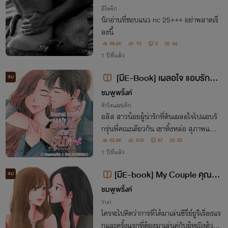
อีโรติก
นักอ่านที่ชอบแนว nc 25+++ อย่าพลาดเรื่
องนี้
59.6K
10
2
34
1 ปีที่แล้ว
[มีE-Book] เผลอใจ แอบรักนา
จบ
ยรุ่นพี่ Secret Love
ชมพูพริ้งค์
รักโรแมนติก
อลิส สาวน้อยผู้น่ารักที่ดันเผลอใจไปแอบรั
กรุ่นพี่คณะเดียวกัน เขาทั้งหล่อ สุภาพและใ
จดี แต่มันเป็นเพียงแค่ภาพลวงตาที่เขาสร้า
52.8K
318
87
33
งขึ้นมาเพื่อซ่อนตัวตนที่แท้จริงของเขา แท้จ
1 ปีที่แล้ว
ริงแล้วเขาคือ ‘ซาตานไร้หัวใจชัดๆ‘
[มีE-book] My Couple คุณพ
จบ
าร์ทเนอร์ ที่รัก
ชมพูพริ้งค์
Yuri
ใครจะไปคิดว่าการที่ได้มาเล่นซีรี่ย์ยูริเรื่องแร
กและครั้งแรกที่ต้องมาเล่นคู่กับผู้หญิงด้วย