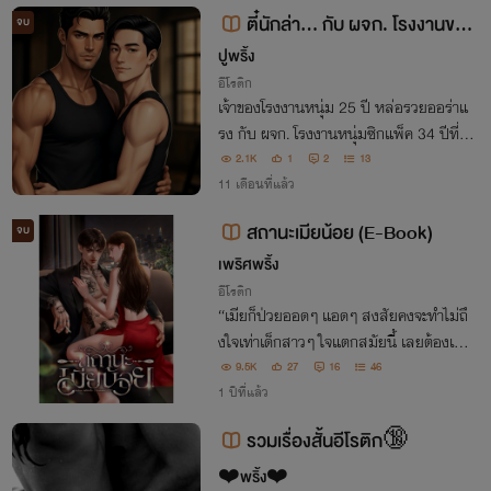
ตี๋นักล่า... กับ ผจก. โรงงานของ
จบ
เขา
ปูพริ้ง
อีโรติก
เจ้าของโรงงานหนุ่ม 25 ปี หล่อรวยออร่าแ
รง กับ ผจก. โรงงานหนุ่มซิกแพ็ค 34 ปีที่ทั้
งเข้มและเซ็กซี่ความใกล้ชิดที่เริ่มจาก “ชนแ
2.1K
1
2
13
ก้ม” จะเปลี่ยนชีวิตไปตลอดกาล
11 เดือนที่แล้ว
สถานะเมียน้อย (E-Book)
จบ
เพริศพริ้ง
อีโรติก
“เมียก็ป่วยออดๆ แอดๆ สงสัยคงจะทำไม่ถึ
งใจเท่าเด็กสาวๆ ใจแตกสมัยนี้ เลยต้องเอา
ผู้หญิงคราวลูกมาทำเมีย กูไม่รู้จะสมเพชใค
9.5K
27
16
46
รดีเลย ระหว่างลุงกูหรือยัยเมียน้อยนั่น”
1 ปีที่แล้ว
รวมเรื่องสั้นอีโรติก🔞
❤️พริ้ง❤️