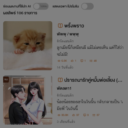
ซ่อนผลงานที่ใช้ปก AI
แสดงเฉพาะโปรโมชัน
ผลลัพธ์
106
รายการ
พริ้งพราว
พัพพุ / พพฺพุ
รักโรแมนติก
ลูกเมียนี่ก็เหมือนผี แม้ไม่เคยเห็น แต่ก็ใช่ว่า
จะไม่มี!
6.6K
1
1
48
14 วันที่แล้ว
ปรารถนารักคู่หมั้นพ่อเลี้ยง (N
จบ
C++ อีบุ๊กมาแล้ว)
พัดลดา1
รักโรแมนติก
น้องน้อยของเขาในวันนั้น กลับกลายเป็น ‘เ
มียพี่’ ในวันนี้
30.8K
37
3
37
3 เดือนที่แล้ว