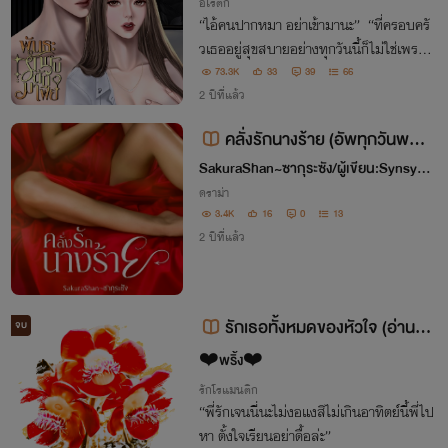
อีโรติก
“ไอ้คนปากหมา อย่าเข้ามานะ” “ที่ครอบครั
วเธออยู่สุขสบายอย่างทุกวันนี้ก็ไม่ใช่เพราะไ
อ้คนปากหมาคนนี้หรือไง!”
73.3K
33
39
66
2 ปีที่แล้ว
คลั่งรักนางร้าย (อัพทุกวันพฤหั
สบดี)
SakuraShan~ซากุระซัง/ผู้เขียน:Synsyny
คนสวยขา
ดราม่า
3.4K
16
0
13
2 ปีที่แล้ว
รักเธอทั้งหมดของหัวใจ (อ่านฟ
จบ
รี)
❤️พริ้ง❤️
รักโรแมนติก
“พี่รักเจนนี่นะไม่งอแงสิไม่เกินอาทิตย์นี้พี่ไป
หา ตั้งใจเรียนอย่าดื้อล่ะ”