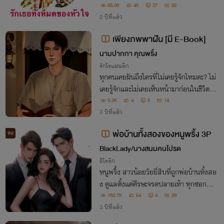
65.0K
45
27
32
2 ปีที่แล้ว
เพียงภพพาฝัน [มี E-Book]
นามปากกา คุณพริ้ง
รักโรแมนติก
ทุกคนเคยฝันถึงใครที่ไม่เคยรู้จักไหมคะ? ไม่
เคยรู้จักและไม่เคยเห็นหน้ามาก่อนในชีวิตจริ
ง แต่ในฝันนั้นกลับรู้สึกรักและผูกพันอย่าง
3.2K
4
5
14
น่าประหลาด "พาฝัน ดวงฤทัยพี่...พี่หาน้อ
3 ปีที่แล้ว
งเจอเสียที"
พ่อบ้านทั้งสองของหนูพริ้ง 3P
จบ
BlackLady/นางสนมคนโปรด
อีโรติก
หนูพริ้ง สาวน้อยวัยยี่สิบที่ถูกพ่อบ้านทั้งสอ
ง ดูแลตั้งเเต่ศีรษะจรดปลายเท้า ทุกซอกทุก
มุม ในบ้านและนอกบ้าน
182.7K
64
4
29
3 ปีที่แล้ว