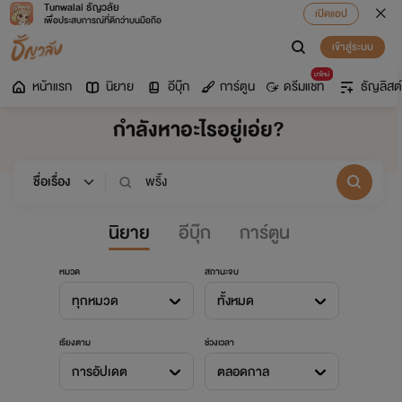
Tunwalai ธัญวลัย
เปิดแอป
เพื่อประสบการณ์ที่ดีกว่าบนมือถือ
เข้าสู่ระบบ
มาใหม่
หน้าแรก
นิยาย
อีบุ๊ก
การ์ตูน
ดรีมแชท
ธัญลิสต์
กำลังหาอะไรอยู่เอ่ย?
นิยาย
อีบุ๊ก
การ์ตูน
หมวด
สถานะจบ
ทุกหมวด
ทั้งหมด
เรียงตาม
ช่วงเวลา
การอัปเดต
ตลอดกาล