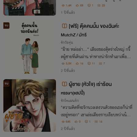
กัน จะทำให้ริสาหวั่นไหวได้ขนาดนี้ แล้วต่อไ
1.4K
68
1
23
ปที่ต้องทำงานร่วมกัน เธอจะรับมือกับหัวใจ
1 ปีที่แล้ว
ของตัวเองยังไงไหว
[ฟรี] ตุ๊ดคนนั้น ของฉันค่ะ
จบ
MutchZ / มัทรี
รักวัยรุ่น
“อ๊าย หล่ออ่า...” เสียงของตุ๊ดร่างใหญ่ กรี๊
ดผู้ชายที่เดินผ่าน ท่าทางน่ารักทำเอาเพื่อนส
าวใจเต้นตึกตัก ...ทำยังไงดี... ทำไมเธอต้อ
3.5K
14
11
7
งชอบตุ๊ดที่ไม่คิดจะมองผู้หญิงด้วยนะ
2 ปีที่แล้ว
ผู้ชาย (หัวใจ) เร่าร้อน
จบ
หรรษา(แฮปปี้)
รักโรแมนติก
"ความคิดที่จะรักนวลสงวนตัวของเธอก็น่าทึ่
งอยู่หรอก" เขาเอ่ยเสียงราบเรียบทว่าเน้นชั
ดทุกถ้อยคำ "แต่ฉันคิดคนละขั้ว" "..." "เพ
646
0
1
14
ราะฉะนั้นฉันจะไม่เป็น สุภาพบุรุษ จนกระทั่
2 ปีที่แล้ว
งถึงวันที่จะแต่งงานกัน รู้เอาไว้