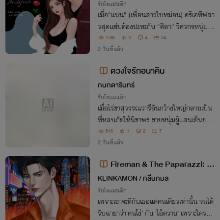
รักโรแมนติก
เมื่อ"แนน" (เพื่อนสาวใบหม่อน) ครีเอทีฟสา
วสุดแซ่บต้องปะทะกับ "ศิลา" วิศวกรหนุ่มห
น้าตายจอมดุ จากคู่กัดสู่คนคลั่งรักที่ยอมทุบ
1.0K
0
4
24
กำแพงคอนโดเพื่อเปย์เมีย! เตรียมพบกับคว
2 วันที่แล้ว
ามฟิน และ NC 8 ตอน ที่จะทำให้คุณใจบาง
ดวงใจรักอนาคิน
งง
กนกดารินทร์
รักโรแมนติก
เมื่อไร่ชาสุวรรณวารีอันกว้างใหญ่กลายเป็น
ที่หลบภัยให้นิชาพร ชายหนุ่มผู้แสนเย็นชาอ
ย่างอนาคินก็พร้อมเปลี่ยนตัวเองเป็นเกราะป
516
1
2
7
กป้องเธอสุดชีวิต "ใครที่บังอาจแตะต้องดวงใ
2 วันที่แล้ว
จของฉัน มันต้องแลกด้วยชีวิต"
Fireman & The Paparazzi: เพ
ลิงรักปมฉาว
KLINKAMON / กลิ่นกมล
รักโรแมนติก
เพราะเขาจะดีกับเธอแค่คนเดียวเท่านั้น จนได้
รับฉายาว่า‘คนโง่’ กับ ‘ไอ้ควาย’ เพราะใครก็บ