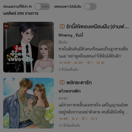
ซ่อนผลงานที่ใช้ปก AI
แสดงเฉพาะโปรโมชัน
ผลลัพธ์
286
รายการ
รักนี้ลิขิตเองเหมือนฝัน [อ่านฟรี
จบ
มีอีบุ๊ก]
Khanny_ ขันนี่
อีโรติก
ชายในฝันดันมีตัวตนจริงและเป็นลูกชายเพื่อ
นแม่ ‘อย่าพูดถึงแฟนเก่าให้ฉันได้ยินอีก’
74.2K
221
1
30
3 ชั่วโมงที่แล้ว
พลิกชะตารัก
แก้วพลาสติก
ดราม่า
แม้ร่างกายจะสิ้นลมหายใจ แต่วิญญาณยังค
งอยู่หลังจากเธอฆ่าตัวตาย คนที่เสียใจที่สุดคื
อลูกๆของเธอเด็กขาดที่พึ่งและถูกรังแกสวร
895
4
1
8
รค์เมตตาให้เธอได้ชีวิตใหม่กลับคืนมาเธอจะเ
12 ชั่วโมงที่แล้ว