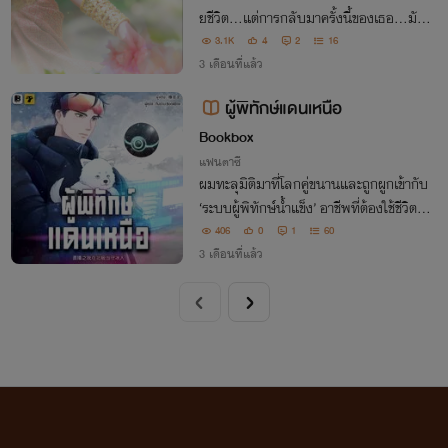
ยชีวิต…แต่การกลับมาครั้งนี้ของเธอ…มันคื
อความหวังเดียวที่เขาจะไม่ยอมสูญเสียเธอไ
3.1K
4
2
16
ปอีก
3 เดือนที่แล้ว
ผู้พิทักษ์แดนเหนือ
Bookbox
แฟนตาซี
ผมทะลุมิติมาที่โลกคู่ขนานและถูกผูกเข้ากับ
‘ระบบผู้พิทักษ์น้ำแข็ง’ อาชีพที่ต้องใช้ชีวิตอยู่ใ
นสถานีวิจัยแถบขั้วโลกเหนือ ถึงที่นี่จะหนาวเ
406
0
1
60
หน็บและอันตราย แต่ผมจะไม่ยอมต่ายง่าย ๆ
3 เดือนที่แล้ว
แน่!