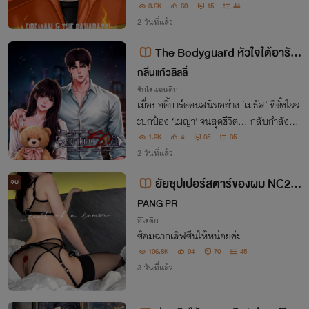
อกว่าเขาโดนหลอกใช้ แต่ใครจะรู้ที่เขาทำลงไ
3.6K
60
15
44
ปก็เพราะว่ารัก
2 วันที่แล้ว
The Bodyguard หัวใจใต้อารัก
ขา
กลิ่นแก้วลิลลี่
รักโรแมนติก
เมื่อบอดี้การ์ดคนสนิทอย่าง ‘เมธัส’ ที่ตั้งใจจ
ะปกป้อง ‘เมญ่า’ จนสุดชีวิต… กลับกำลังทำ
ให้เธอเสียใจ และร้องไห้อยู่แบบนี้ “พี่อย่าผลั
1.9K
4
35
35
กไสญ่าได้ไหม? ในเมื่อก็ไม่มีใครดูแลญ่าได้ดี
2 วันที่แล้ว
เท่าพี่อีกแล้ว”
ยัยซุปเปอร์สตาร์ของผม NC20
จบ
+
PANG PR
อีโรติก
ซ้อมฉากเลิฟซีนให้หน่อยค่ะ
106.8K
94
70
45
3 วันที่แล้ว