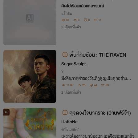
คิดไปเรื่อยแล้วแต่อารมณ์
แอ็กชั่น
51
3
0
11
2 เดือนที่แล้ว
พื้นที่ทับซ้อน : THE RAVEN
Sugar Sculpt.
Y
มึงคือภาพจำของวันที่กูสูญเสียทุกอย่าง…
11.6K
25
44
63
2 เดือนที่แล้ว
ดุจดวงใจนาคราช (อ่านฟรีจ้า)
จบ
HoKoNa
รักโรแมนติก
เพราะต้องการปกป้องเขา เธอจึงยอมแลกด้ว