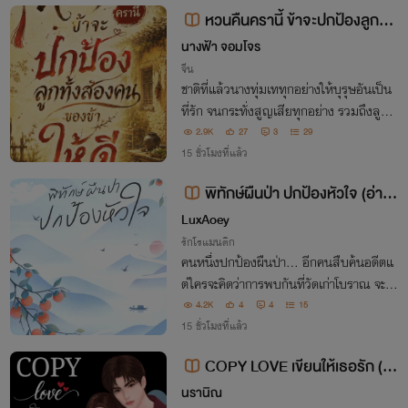
อาคืนทุกคนให้สาสม
หวนคืนครานี้ ข้าจะปกป้องลูกทั้ง
สองคนของข้าให้ดี
นางฟ้า จอมโจร
จีน
ชาติที่แล้วนางทุ่มเททุกอย่างให้บุรุษอันเป็น
ที่รัก จนกระทั่งสูญเสียทุกอย่าง รวมถึงลูกทั้
งสองคนของนาง สวรรค์เมตตาให้นางได้มีโอ
2.9K
27
3
29
กาสย้อนกลับไปในวันที่นางยังไม่สูญเสียทุก
15 ชั่วโมงที่แล้ว
อย่างไป ครั้งนี้นางจะต้องปกป้องลูก ๆ
พิทักษ์ผืนป่า ปกป้องหัวใจ (อ่าน
ฟรีจนจบมีหนังสั้น)
LuxAoey
รักโรแมนติก
คนหนึ่งปกป้องผืนป่า... อีกคนสืบค้นอดีตแ
ต่ใครจะคิดว่าการพบกันที่วัดเก่าโบราณ จะนำ
พาเจ้าหน้าที่กรมป่าไม้และนักโบราณคดีสาว
4.2K
4
4
15
ข้ามเวลาไปไกลถึงร้อยปี!
15 ชั่วโมงที่แล้ว
COPY LOVE เขียนให้เธอรัก (มี
E-Book)
นรานิณ