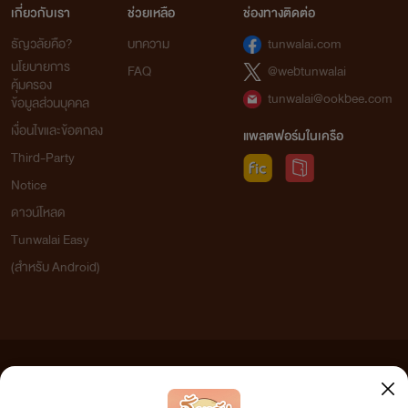
เกี่ยวกับเรา
ช่วยเหลือ
ช่องทางติดต่อ
ธัญวลัยคือ?
บทความ
tunwalai.com
นโยบายการ
FAQ
@webtunwalai
คุ้มครอง
tunwalai@ookbee.com
ข้อมูลส่วนบุคคล
เงื่อนไขและข้อตกลง
แพลตฟอร์มในเครือ
Third-Party
Notice
ดาวน์โหลด
Tunwalai Easy
(สำหรับ Android)
ข้อความที่ท่านได้อ่านจากเว็บไซต์นี้เกิดจากการเขียนโดยสาธารณชนและเผยแพร่โดยอัตโนมัติ ผู้ดูแล
เว็บไซต์แห่งนี้ไม่ได้เห็นด้วยและไม่ขอรับผิดชอบต่อข้อความใดๆ ทั้งสิ้น ดังนั้นผู้อ่านทุกท่านโปรดใช้