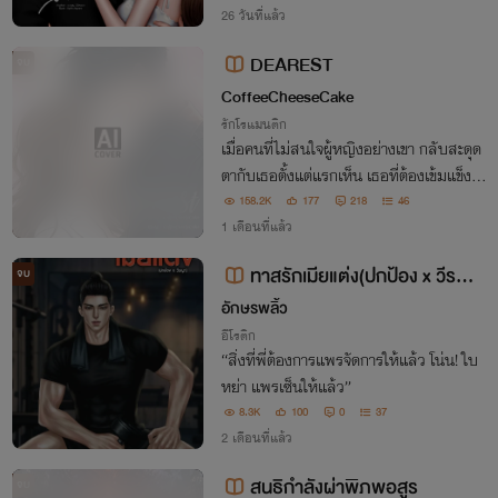
าของบ้านสารพัด แถมยังชอบมาเล่นกับใจ แ
26 วันที่แล้ว
ล้วเธอจะต้านเขาไหวได้ยังไงกัน!
DEAREST
จบ
CoffeeCheeseCake
รักโรแมนติก
เมื่อคนที่ไม่สนใจผู้หญิงอย่างเขา กลับสะดุด
ตากับเธอตั้งแต่แรกเห็น เธอที่ต้องเข้มแข็งเพื่
อล้างแค้นให้ครอบครัว และเขาที่พร้อมจะทำ
158.2K
177
218
46
ทุกอย่างเพื่อปกป้องเธอที่รัก แม้เวลาจะเดินไ
1 เดือนที่แล้ว
ป..แต่ทั้งสองใจกลับไม่เคยลืมกัน
ทาสรักเมียแต่ง(ปกป้อง x วีรญ
จบ
า)
อักษรพลิ้ว
อีโรติก
“สิ่งที่พี่ต้องการแพรจัดการให้แล้ว โน่น! ใบ
หย่า แพรเซ็นให้แล้ว”
8.3K
100
0
37
2 เดือนที่แล้ว
สนธิกำลังผ่าพิภพอสูร
จบ