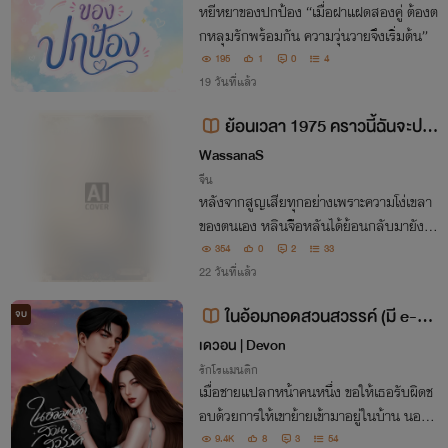
หยีหยาของปกป้อง “เมื่อฝาแฝดสองคู่ ต้องต
กหลุมรักพร้อมกัน ความวุ่นวายจึงเริ่มต้น”
195
1
0
4
19 วันที่แล้ว
ย้อนเวลา 1975 คราวนี้ฉันจะปก
ป้องสามีและลูก
WassanaS
จีน
หลังจากสูญเสียทุกอย่างเพราะความโง่เขลา
ของตนเอง หลินจืิอหลันได้ย้อนกลับมายังปี
1975 พร้อมมิติห้างสรรพสินค้าลึกลับ และ
354
0
2
33
การแก้แค้นเพื่อนรักในแบบของเธอ
22 วันที่แล้ว
ในอ้อมกอดสวนสวรรค์ (มี e-bo
จบ
ok)
เดวอน | Devon
รักโรแมนติก
เมื่อชายแปลกหน้าคนหนึ่ง ขอให้เธอรับผิดช
อบด้วยการให้เขาย้ายเข้ามาอยู่ในบ้าน นอกจ
ากจะไล่ไม่ไปแล้ว ยังมีหน้ามากวนประสาทเจ้
9.4K
8
3
54