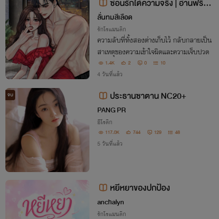
ซ่อนรักใต้ความจริง | อ่านฟรีจน
จบ
ลั่นทมสีเลือด
รักโรแมนติก
ความลับที่ทั้งสองต่างเก็บไว้ กลับกลายเป็น
สาเหตุของความเข้าใจผิดและความเจ็บปวด
1.4K
2
0
10
4 วันที่แล้ว
ประธานซาตาน NC20+
จบ
PANG PR
อีโรติก
117.0K
744
129
48
5 วันที่แล้ว
หยีหยาของปกป้อง
anchalyn
รักโรแมนติก