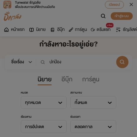
Tunwalai ธัญวลัย
เปิดแอป
เพื่อประสบการณ์ที่ดีกว่าบนมือถือ
เข้าสู่ระบบ
มาใหม่
หน้าแรก
นิยาย
อีบุ๊ก
การ์ตูน
ดรีมแชท
ธัญลิสต์
กำลังหาอะไรอยู่เอ่ย?
นิยาย
อีบุ๊ก
การ์ตูน
หมวด
สถานะจบ
ทุกหมวด
ทั้งหมด
เรียงตาม
ช่วงเวลา
การอัปเดต
ตลอดกาล