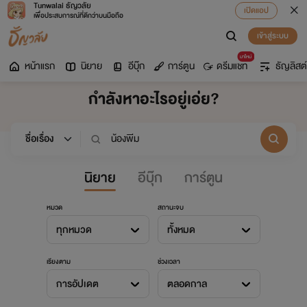
Tunwalai ธัญวลัย
เปิดแอป
เพื่อประสบการณ์ที่ดีกว่าบนมือถือ
เข้าสู่ระบบ
มาใหม่
หน้าแรก
นิยาย
อีบุ๊ก
การ์ตูน
ดรีมแชท
ธัญลิสต์
กำลังหาอะไรอยู่เอ่ย?
นิยาย
อีบุ๊ก
การ์ตูน
หมวด
สถานะจบ
ทุกหมวด
ทั้งหมด
เรียงตาม
ช่วงเวลา
การอัปเดต
ตลอดกาล