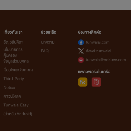
เกี่ยวกับเรา
ช่วยเหลือ
ช่องทางติดต่อ
ธัญวลัยคือ?
บทความ
tunwalai.com
นโยบายการ
FAQ
@webtunwalai
คุ้มครอง
tunwalai@ookbee.com
ข้อมูลส่วนบุคคล
เงื่อนไขและข้อตกลง
แพลตฟอร์มในเครือ
Third-Party
Notice
ดาวน์โหลด
Tunwalai Easy
(สำหรับ Android)