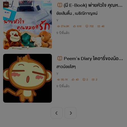
(มี E-Book) พ่ายหัวใจ คุณหมอ
จบ
ที่รัก (ฉบับ Y_Y)
ยัยเส้นตื้น , เมธิณีกาญจน์
Y
274.9K
616
702
46
9 ปีที่แล้ว
Peem's Diary ไดอารี่ของน้อง
พีม
สาวน้อยใสๆ
Y
35.1K
40
2
2
9 ปีที่แล้ว