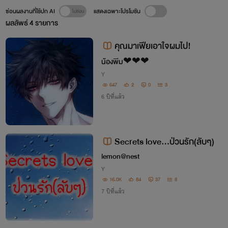
ซ่อนผลงานที่ใช้ปก AI
แสดงเฉพาะโปรโมชัน
ผลลัพธ์
4
รายการ
คุณมาเฟียเอาใจผมไป!
น้องพีม❤❤❤
Y
647
2
0
3
6 ปีที่แล้ว
Secrets love…ป่วนรัก(ลับๆ)
lemon@nest
Y
16.0K
84
37
8
7 ปีที่แล้ว