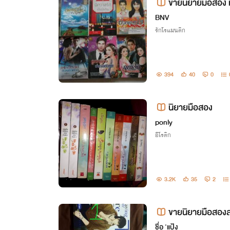
ขายนิยายมือสอง ห
BNV
รักโรแมนติก
394
40
0
นิยายมือสอง
ponly
อีโรติก
3.2K
35
2
ขายนิยายมือสอง
ชื่อ 'แป้ง