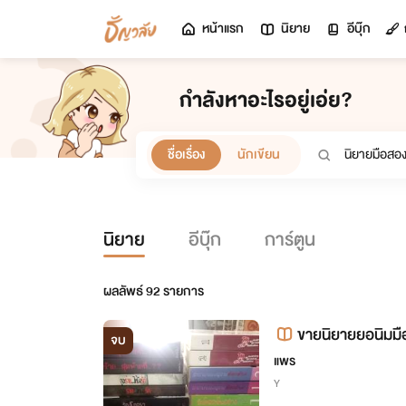
หน้าแรก
นิยาย
อีบุ๊ก
กำลังหาอะไรอยู่เอ่ย?
ชื่อเรื่อง
นักเขียน
นิยาย
อีบุ๊ก
การ์ตูน
ผลลัพธ์
92
รายการ
ขายนิยายยอนิมม
จบ
แพร
Y