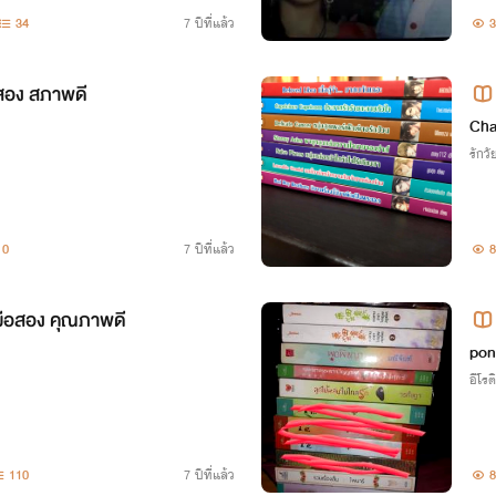
34
7 ปีที่แล้ว
3
สอง สภาพดี
Cha
รักวัย
0
7 ปีที่แล้ว
8
มือสอง คุณภาพดี
pon
อีโรต
110
7 ปีที่แล้ว
8