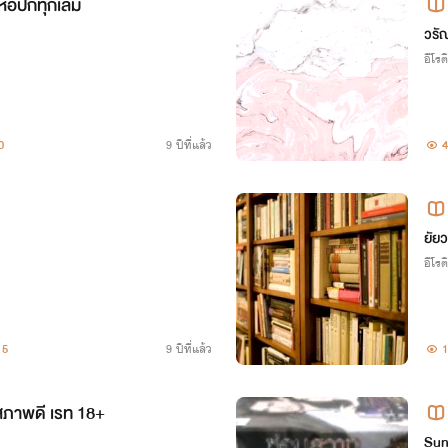
่อปกทุกเล่ม
วรั
อีโรต
0
9 ปีที่แล้ว
4
ยัย
อีโรต
5
9 ปีที่แล้ว
1
สภาพดี เรท 18+
Su