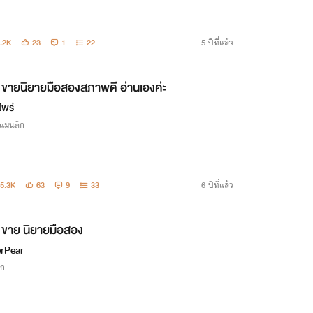
.2K
23
1
22
5 ปีที่แล้ว
ขายนิยายมือสองสภาพดี อ่านเองค่ะ
ไพร่
รแมนติก
5.3K
63
9
33
6 ปีที่แล้ว
ขาย นิยายมือสอง
rPear
ิก