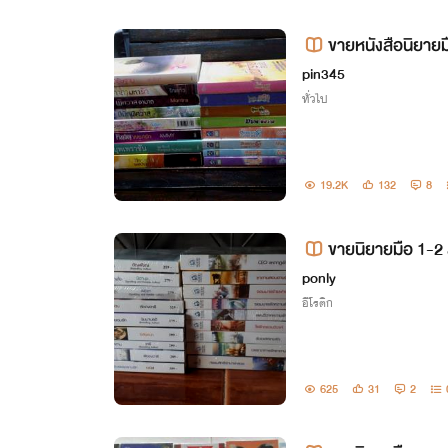
pin345
ทั่วไป
19.2K
132
8
ขายนิยายมือ 1-2
ponly
อีโรติก
625
31
2