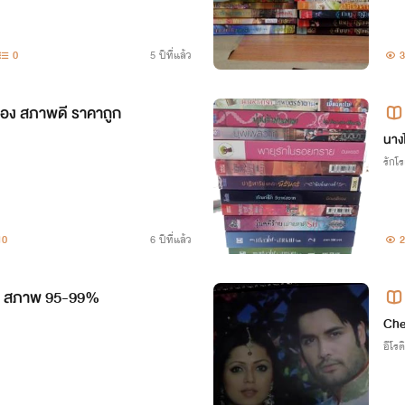
0
5 ปีที่แล้ว
3
อง สภาพดี ราคาถูก
นาง
รักโ
10
6 ปีที่แล้ว
2
ก สภาพ 95-99%
Che
อีโรต