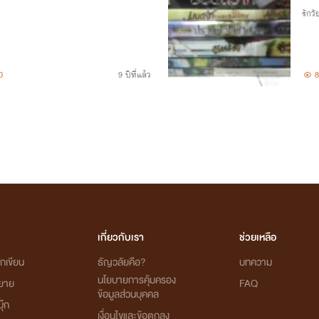
รักวัย
0
9 ปีที่แล้ว
8
เกี่ยวกับเรา
ช่วยเหลือ
กเขียน
ธัญวลัยคือ?
บทความ
นโยบายการคุ้มครอง
ิยาย
FAQ
ข้อมูลส่วนบุคคล
ุ๊ก
เงื่อนไขและข้อตกลง