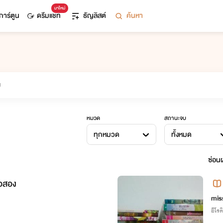
มาใหม่
การ์ตูน
ดรีมแชท
ธัญลิสต์
ค้นหา
หมวด
สถานะจบ
ทุกหมวด
ทั้งหมด
ซ่อนผ
ือสอง
mis
อีโรต