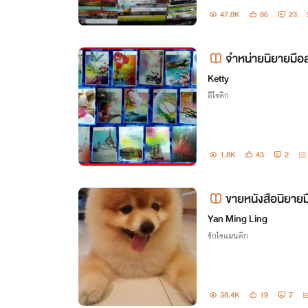
47.8K
86
23
จำหน่ายนิยายมือ
Ketty
อีโรติก
1.8K
43
2
ขายหนังสือนิยาย
Yan Ming Ling
รักโรแมนติก
38.4K
19
7