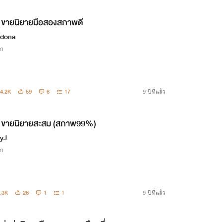
ขายนิยายมือสองสภาพดี
idona
ิก
4.2K
59
6
17
9 ปีที่แล้ว
ขายนิยายสะสม (สภาพ99%)
xyJ
ิก
.3K
28
1
1
9 ปีที่แล้ว