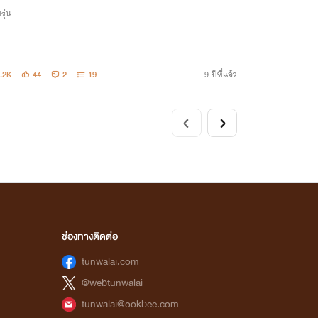
รุ่น
.2K
44
2
19
9 ปีที่แล้ว
ช่องทางติดต่อ
tunwalai.com
@webtunwalai
tunwalai@ookbee.com