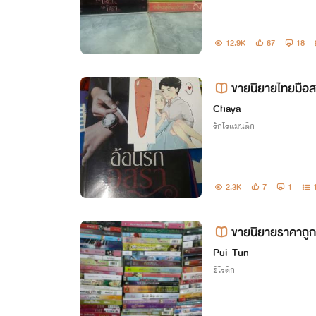
12.9K
67
18
ขายนิยายไทยมือส
Chaya
รักโรแมนติก
2.3K
7
1
ขายนิยายราคาถู
Pui_Tun
อีโรติก