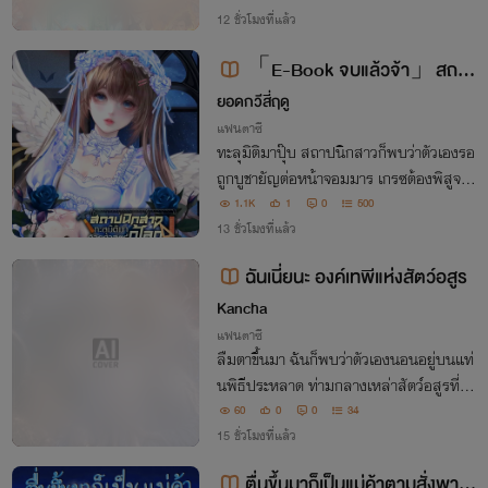
12 ชั่วโมงที่แล้ว
「E-Book จบแล้วจ้า」สถาป
นิกสาวทะลุมิติมากู้โลกด้วยศาสตร์ฮ
ยอดกวีสี่ฤดู
วงจุ้ย
แฟนตาซี
ทะลุมิติมาปุ๊บ สถาปนิกสาวก็พบว่าตัวเองรอ
ถูกบูชายัญต่อหน้าจอมมาร เกรซต้องพิสูจน์
คุณค่าตัวเองผ่านงานออกแบบ เพื่อเปลี่ยนส
1.1K
1
0
500
ถานะจาก "เหยื่อ" เป็น "คนสำคัญ" งานรื้อป
13 ชั่วโมงที่แล้ว
ราสาทจอมมารได้เริ่มต้นขึ้นแล้ว!!
ฉันเนี่ยนะ องค์เทพีแห่งสัตว์อสูร
Kancha
แฟนตาซี
ลืมตาขึ้นมา ฉันก็พบว่าตัวเองนอนอยู่บนแท่
นพิธีประหลาด ท่ามกลางเหล่าสัตว์อสูรที่คุก
เข่าพร้อมเรียกฉันว่า “องค์เทพี”ความลับใน
60
0
0
34
อดีตและสายใยที่ถูกลืม อาจเปลี่ยนชะตาของ
15 ชั่วโมงที่แล้ว
ทั่วทั้งดินแดนแห่งสัตว์อสูรไปตลอดกาล
ตื่นขึ้นมาก็เป็นแม่ค้าตามสั่งพาร์