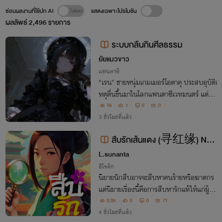
ซ่อนผลงานที่ใช้ปก AI
แสดงเฉพาะโปรโมชัน
ผลลัพธ์
2,496
รายการ
ระบบกลืนกินศีลธรรม
ยัยแมวขาว
แฟนตาซี
"เรน" ชายหนุ่มเกมเมอร์โอตาคุ ประสบอุบัติเ
หตุตื่นขึ้นมาในโลกแฟนตาซีเวทมนตร์ แต่แท
นที่จะได้เกิดเป็นผู้กล้าสุดเท่ เขากลับตื่นขึ้นม
18
1
0
0
าในร่างของ "เอเลนอร์" บุตรีคนเดียวของตร
3 ชั่วโมงที่แล้ว
ะกูลขุนนางบ้านนอก
สืบรักเส้นแดง (寻红缘) Nc1
8+
L.sunanta
อีโรติก
นิยายนักสืบอาจจะสืบหาคนร้ายหรือฆาตกร
แต่นิยายเรื่องนี้คือการสืบหารักแท้ให้แก่ผู้ว่า
จ้าง
2.0K
0
0
71
4 ชั่วโมงที่แล้ว