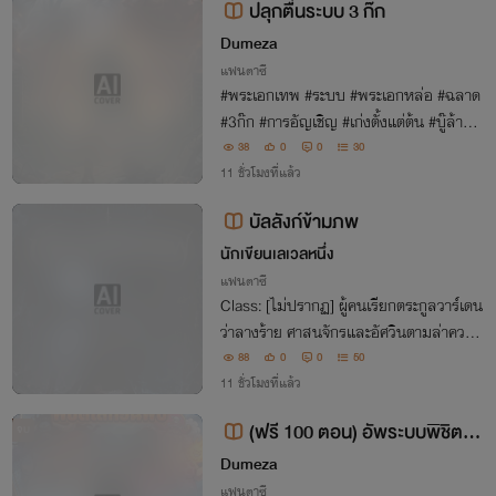
ปลุกตื่นระบบ 3 ก๊ก
Dumeza
แฟนตาซี
#พระเอกเทพ #ระบบ #พระเอกหล่อ #ฉลาด
#3ก๊ก #การอัญเชิญ #เก่งตั้งแต่ต้น #บู๊ล้างผ
ลาญ
38
0
0
30
11 ชั่วโมงที่แล้ว
บัลลังก์ข้ามภพ
นักเขียนเลเวลหนึ่ง
แฟนตาซี
Class: [ไม่ปรากฏ] ผู้คนเรียกตระกูลวาร์เดน
ว่าลางร้าย ศาสนจักรและอัศวินตามล่าความ
ลับที่ถูกฝังไว้ ส่วนเงาของยุคเทพกำลังขยับอ
88
0
0
50
ยู่หลังบัลลังก์ไร้หน้า หากโลกนี้ไม่เหลือที่ให้เ
11 ชั่วโมงที่แล้ว
ขา เคอัลจะสร้างที่ของตนเองขึ้นมา
(ฟรี 100 ตอน) อัพระบบพิชิตโล
จบ
กวันพีช
Dumeza
แฟนตาซี