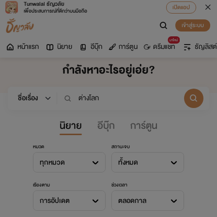
Tunwalai ธัญวลัย
เปิดแอป
เพื่อประสบการณ์ที่ดีกว่าบนมือถือ
เข้าสู่ระบบ
มาใหม่
หน้าแรก
นิยาย
อีบุ๊ก
การ์ตูน
ดรีมแชท
ธัญลิสต์
กำลังหาอะไรอยู่เอ่ย?
นิยาย
อีบุ๊ก
การ์ตูน
หมวด
สถานะจบ
ทุกหมวด
ทั้งหมด
เรียงตาม
ช่วงเวลา
การอัปเดต
ตลอดกาล