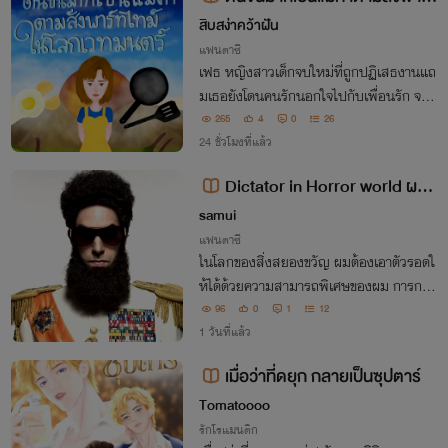
ทไทม์ในโลกเวทมนตร์
สิบสง่าคว้าฝัน
แฟนตาซี
เฟธ หญิงสาวเด็กจบใหม่ที่ถูกปฏิเสธงานแถ
มเธอยังโดนคนรักนอกใจไปกับเพื่อนรัก จนก
ระทั่งเธอถูกดึงเข้ามาในโลกเวทมนตร์ ทำให้เ
265
4
0
26
ธอต้องเข้าไปเกี่ยวข้องกับพลังโบราณและทุ
24 ชั่วโมงที่แล้ว
กเย็นเธอต้องทำงานพาร์ทไทม์เป็นแม่ค้าตา
Dictator in Horror world ผมเ
มสั่ง
ป็นท่านผู้นำในโลกสยองขวัญ
samui
แฟนตาซี
ในโลกของสิ่งสยองขวัญ ผมต้องเอาตัวรอดใ
ห้ได้ด้วยความสามารถพิเศษของผม การกดขี่
ข่มเหงประชาชน
96
0
1
12
1 วันที่แล้ว
เมื่อว่าที่ดยุก กลายเป็นซุปตาร์
Tomatoooo
รักโรแมนติก