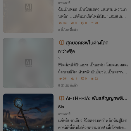
แฟนตาซี
ฉันเป็นหมอ เป็นนักแสดง และตายเพราะงา
นหนัก...แต่ดันมาเกิดใหม่เป็น "แฮมสเตอร์
สีทอง" ตัวจิ๋วในโลกอสูรที่ตัวเมียหายากสุดขี
669
0
0
79
ด! จนเหล่าอสูรบรรพกาลและมหาเทพอสูรร
8 ชั่วโมงที่แล้ว
ะดับตำนาน ต่างจ้องมองฉันตาเป็นมัน
สุดยอดเชฟในต่างโลก
กะว่าฟลุ๊ค
Y
ชีวิตก่อนใฝ่ฝันอยากเป็นเชฟมาโดยตลอดแต่เ
ส้นทางชีวิตกลับพลิกผันต้องไปเป็นทหาร พ
อตายในภารกิจนึกว่าจะได้ไปสวรรค์แต่กลับท
294
1
0
22
ะลุมิติมาต่างโลกซะงั้น หรือนี่จะเป็นโอกาสที่
8 ชั่วโมงที่แล้ว
ทำให้เขาได้เริ่มทำตามความฝันอีกครั้ง
AETHERIA: พันธสัญญาพลิก
ชะตาที่ต่างโลก
Sin
แฟนตาซี
แค่พริบตาเดียว ชีวิตธรรมดาก็พลิกผันสู่โลก
ต่างมิติที่เต็มไปด้วยความตาย! เมื่อโชคชะตาบี