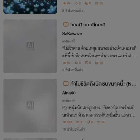
บให้กลายเป็นเหยื่อ การดิ้นรนเพื่อพลิกกระ
84
2
0
15
ดานและกระทืบตรรกะของโลกใบนี้จึงเริ่มต้น
8 ชั่วโมงที่แล้ว
ขึ้น!
heart continent
SaKawave
แฟนตาซี
"ใช่เจ้าตาย ด้วยเหตุผลบางอย่างเจ้าเลยมาเกิ
ดที่นี้ ข้าคือเทพเจ้าแห่งคำอวยพรและคำสาป
คำอวยพรของข้าทรงพลังเหนือเทพองค์ใดๆ
50
0
0
15
เจ้าขออะไรก็ได้แต่พราะความสมดุลเจ้าจะได้
8 ชั่วโมงที่แล้ว
คำสาปที่ทรงพลังไปด้วย เลือกให้ดีก่อนจะข
ทำไมชีวิตถึงบัดซบขนาดนี้! (NC
อ"
25+)
Aina40
แฟนตาซี
ชายหนุ่มนักเลงถูกส่งมายังต่างโลกพร้อมกั
บเพื่อนๆ ด้วยพรสวรรค์ที่เหนือชั้น แต่ทว่าเข
านั้นกลับกลายเป็นสาวสวยไปเสียแล้ว เขาใ
592
2
0
18
ช้โอกาสนี้ในการตีสนิทคนที่ชอบเพื่อหวังทำแ
10 ชั่วโมงที่แล้ว
ต้ม หารู้ไหมว่าชีวิตของเขาต้องเปลี่ยนไป