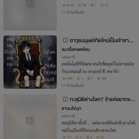
20.4K
34
1
12
11 ชั่วโมงที่แล้ว
อาวุธมนุษย์เกิดใหม่เป็นเจ้าชายข
ยะ ในโลกที่ตัดสินว่าเวทย์มนต์คือทุก
แมวชื่อคอตต้อน
สิ่ง
แฟนตาซี
เทคโนโลยีที่พัฒนาจนถึงขีดสุดก็ไม่ต่างอะไร
กับเวทมนต์ by อาเธอร์ ซี. คลาร์ก
4.0K
1
1
349
11 ชั่วโมงที่แล้ว
ทะลุมิติต่างโลก? ข้าแค่อยากขาย
ชานมไข่มุก
น้ำแข็งไส! (冰刨狂潮)
แฟนตาซี
ทะลุมิติมาทั้งที... แต่สวรรค์ดันส่งข้ามาเกิดใ
หม่ในเมืองที่ร้อนจนตับจะระเบิด!
171
0
0
46