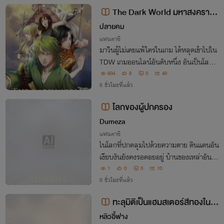
The Dark World มหาสงคราม
ออนไลน์กู้ปฐพี (เวอร์ชั่น 70 เปอร์เซ็
ปลายคม
นต์)
แฟนตาซี
มาวินผู้ไม่เคยแพ้ใครในเกม ได้หลุดเข้าไปใน
TDW เกมออนไลน์อันดับหนึ่ง อันเป็นโลกที่
เจ็บจริง ตายจริง ไม่มีปุ่มรีเซ็ตให้กด จากการ
604
8
0
40
เล่นเพื่อสะใจกลายเป็นดิ้นรนเอาชีวิตรอด สุ
6 ชั่วโมงที่แล้ว
ดท้ายเขาจะกลับสู่โลกได้หรือไม่
โลกของผู้ปกครอง
Dumeza
แฟนตาซี
ในโลกที่ปกคลุมไปด้วยความตาย ดินแดนอัน
เงียบงันยังคงรอคอยอยู่ บ้านของเหล่าอันเด
ดและสถานศักดิ์สิทธิ์ของเหล่ายมทูต ตราบใ
1
0
0
10
ดที่ความตายยังคงมี ราชินีอันเดดผู้ยิ่งใหญ่จะ
8 ชั่วโมงที่แล้ว
เสด็จลงมา
ทะลุมิติเป็นแฮมสเตอร์สีทองในโล
กอสูร
หลิวอี้ฟาง