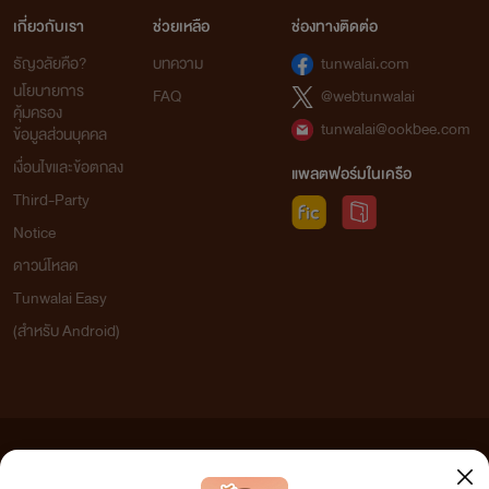
เกี่ยวกับเรา
ช่วยเหลือ
ช่องทางติดต่อ
ธัญวลัยคือ?
บทความ
tunwalai.com
นโยบายการ
FAQ
@webtunwalai
คุ้มครอง
tunwalai@ookbee.com
ข้อมูลส่วนบุคคล
เงื่อนไขและข้อตกลง
แพลตฟอร์มในเครือ
Third-Party
Notice
ดาวน์โหลด
Tunwalai Easy
(สำหรับ Android)
ข้อความที่ท่านได้อ่านจากเว็บไซต์นี้เกิดจากการเขียนโดยสาธารณชนและเผยแพร่โดยอัตโนมัติ ผู้ดูแล
เว็บไซต์แห่งนี้ไม่ได้เห็นด้วยและไม่ขอรับผิดชอบต่อข้อความใดๆ ทั้งสิ้น ดังนั้นผู้อ่านทุกท่านโปรดใช้