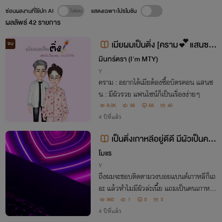
ซ่อนผลงานที่ใช้ปก AI
แสดงเฉพาะโปรโมชัน
ผลลัพธ์
42
รายการ
เมียผมเป็นติ่ง [คราม💕แสนซน]
จบ
ติดเหรียญทุกตอน 7/6/2022
มินทร์ตรา (I'm MTY)
Y
คราม : อยากได้เมียต้องซื้อบัตรคอน แสนซ
น : มีผัวรวย แฟนไซน์ก็เป็นเรื่องง่ายๆ
9.0K
36
68
40
4 ปีที่แล้ว
เป็นติ่งเกาหลีอยู่ดีดี มีผัวเป็นคนเ
กาหลีเฉยเลย
โมแร
Y
ถึงผมจะชอบติดตามวงบอยแบนด์เกาหลีก็เถ
อะ แล้วทำไมมีผัวล่ะเนี้ย แถมเป็นคนเกาหลี
อีก
360
1
0
3
4 ปีที่แล้ว