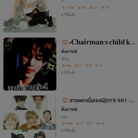
Y
17.3K
52
27
27
5 ปีที่แล้ว
•𝐂𝐡𝐚𝐢𝐫𝐦𝐚𝐧'𝐬 𝐜𝐡𝐢𝐥𝐝 𝐤𝐨
𝐨𝐤𝐯•
ติ่งเกาหลี
ทั่วไป
624
5
0
5
6 ปีที่แล้ว
สาวแตกเมื่อเจอผี[BTS SS1-S
S2]
ติ่งเกาหลี
ตลก
3.3K
7
0
30
6 ปีที่แล้ว