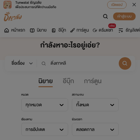
Tunwalai ธัญวลัย
เปิดแอป
เพื่อประสบการณ์ที่ดีกว่าบนมือถือ
เข้าสู่ระบบ
มาใหม่
หน้าแรก
นิยาย
อีบุ๊ก
การ์ตูน
ดรีมแชท
ธัญลิสต์
กำลังหาอะไรอยู่เอ่ย?
นิยาย
อีบุ๊ก
การ์ตูน
หมวด
สถานะจบ
ทุกหมวด
ทั้งหมด
เรียงตาม
ช่วงเวลา
การอัปเดต
ตลอดกาล