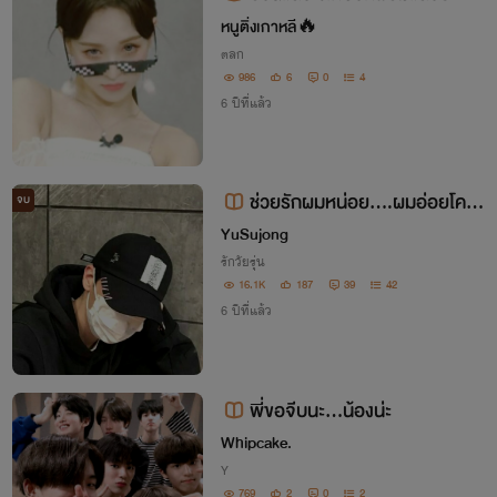
หนูติ่งเกาหลี🔥
ตลก
986
6
0
4
6 ปีที่แล้ว
ช่วยรักผมหน่อย....ผมอ่อยโคต
จบ
รเก่ง Don't leave me
YuSujong
รักวัยรุ่น
16.1K
187
39
42
6 ปีที่แล้ว
พี่ขอจีบนะ...น้องน่ะ
Whipcake.
Y
769
2
0
2