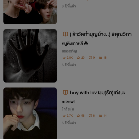
6 ปีที่แล้ว
(เข้าวัดทำบุญบ้าง..) #คุณวิภา
หนูติ่งเกาหลี🔥
สยองขวัญ
2.8K
20
0
18
6 ปีที่แล้ว
boy with luv ผม(รัก)เก่งนะ
mixswl
รักวัยรุ่น
5.7K
58
8
14
6 ปีที่แล้ว