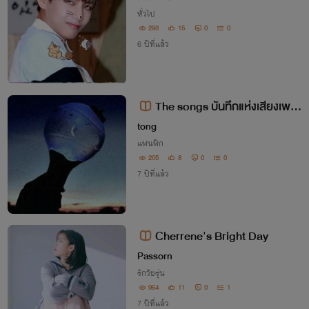
ทั่วไป
293
15
0
0
6 ปีที่แล้ว
The songs บันทึกแห่งเสียงเพล
ง
tong
แฟนฟิก
205
8
0
0
7 ปีที่แล้ว
Cherrene's Bright Day
Passorn
รักวัยรุ่น
964
11
0
1
7 ปีที่แล้ว