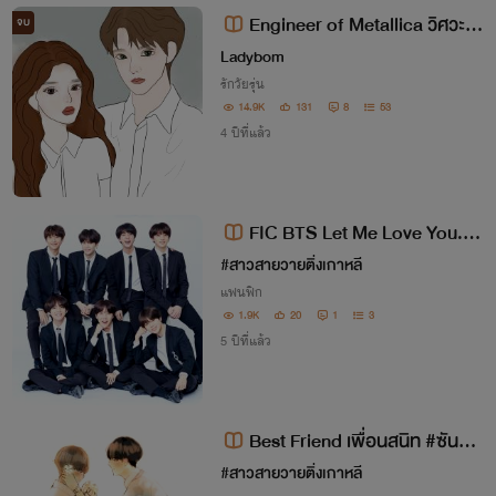
Engineer of Metallica วิศวะตื้
จบ
อรัก
Ladybom
รักวัยรุ่น
14.9K
131
8
53
4 ปีที่แล้ว
FIC BTS Let Me Love You.
(NamJin YoonMin KookV AllHo
#สาวสายวายติ่งเกาหลี
pe) (อิงวง)
แฟนฟิก
1.9K
20
1
3
5 ปีที่แล้ว
Best Friend เพื่อนสนิท #ซันมีน
#เก่งไอดิน #นิวกันต์
#สาวสายวายติ่งเกาหลี