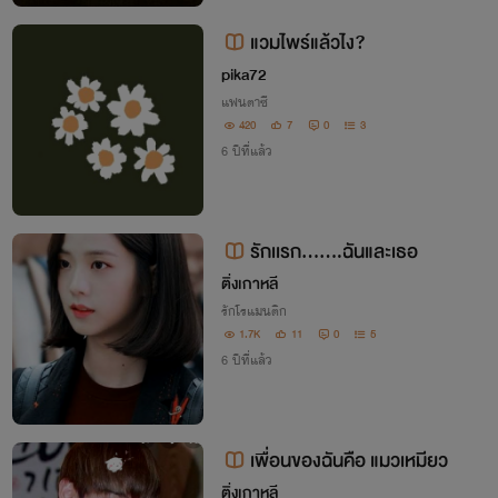
แวมไพร์แล้วไง?
pika72
แฟนตาซี
420
7
0
3
6 ปีที่แล้ว
รักเเรก.......ฉันและเธอ
ติ่งเกาหลี
รักโรแมนติก
1.7K
11
0
5
6 ปีที่แล้ว
เพื่อนของฉันคือ แมวเหมียว
ติ่งเกาหลี