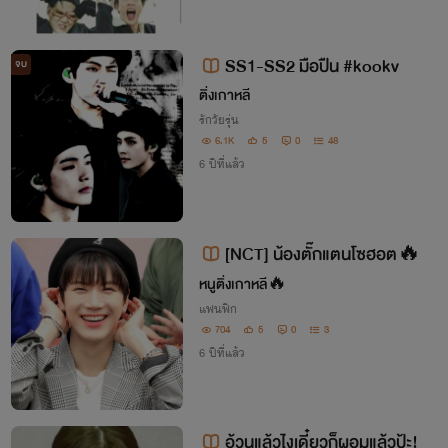
SS1-SS2 มือปืน #kookv
จบ
ติ่งเกาหลี
รักวัยรุ่น
6.1K
5
0
48
6 ปีที่แล้ว
[NCT] น้องตั๊กแตนโซฮอต🔥
หนูติ่งเกาหลี🔥
แฟนฟิก
704
5
0
3
6 ปีที่แล้ว
อ้วนแล้วไงเดี๋ยวก็ผอมแล้วป้ะ!