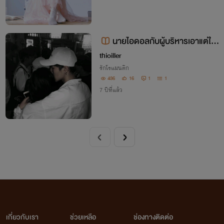
นายไอดอลกับผู้บริหารเอาแต่ใจ
🧡👑
thioiller
รักโรแมนติก
436
16
1
1
7 ปีที่แล้ว
เกี่ยวกับเรา
ช่วยเหลือ
ช่องทางติดต่อ