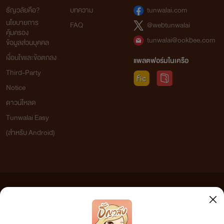
ธัญวลัยคือ?
บทความ
tunwalai.com
นโยบายการ
FAQ
@webtunwalai
คุ้มครอง
tunwalai@ookbee.com
ข้อมูลส่วนบุคคล
เงื่อนไขและข้อตกลง
แพลตฟอร์มในเครือ
Third-Party
Notice
ดาวน์โหลด
Tunwalai Easy
(สำหรับ Android)
ข้อความที่ท่านได้อ่านจากเว็บไซต์นี้เกิดจากการเขียนโดยสาธารณชนและเผยแพร่โดยอัตโนมัติ ผู้ดูแล
เว็บไซต์แห่งนี้ไม่ได้เห็นด้วยและไม่ขอรับผิดชอบต่อข้อความใดๆ ทั้งสิ้น ดังนั้นผู้อ่านทุกท่านโปรดใช้
วิจารณญาณในการกลั่นกรองด้วยตนเอง และหากท่านพบข้อความใดๆ ที่ขัดต่อกฎหมายและศีลธรรม