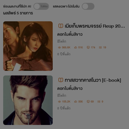
ซ่อนผลงานที่ใช้ปก AI
แสดงเฉพาะโปรโมชัน
ผลลัพธ์
5
รายการ
เมียเก็บพรหมจรรย์ Reup 2018
(หนังสือวางจำหน่ายร้านนายอิทร์)
ดอกโบตั๋นสีขาว
อีโรติก
366.6K
516
174
19
8 ปีที่แล้ว
ทาสสวาทคาสโนวา [E-book]
ดอกโบตั๋นสีขาว
อีโรติก
105.2K
336
69
9
8 ปีที่แล้ว