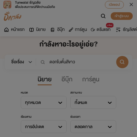
Tunwalai ธัญวลัย
เปิดแอป
เพื่อประสบการณ์ที่ดีกว่าบนมือถือ
เข้าสู่ระบบ
มาใหม่
หน้าแรก
นิยาย
อีบุ๊ก
การ์ตูน
ดรีมแชท
ธัญลิสต์
กำลังหาอะไรอยู่เอ่ย?
นิยาย
อีบุ๊ก
การ์ตูน
หมวด
สถานะจบ
ทุกหมวด
ทั้งหมด
เรียงตาม
ช่วงเวลา
การอัปเดต
ตลอดกาล