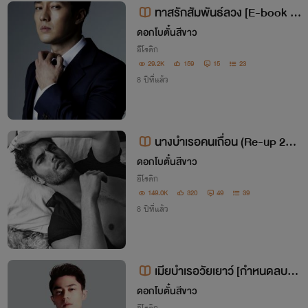
ทาสรักสัมพันธ์ลวง [E-book พ
ร้อมโหลด]
ดอกโบตั๋นสีขาว
อีโรติก
29.2K
159
15
23
8 ปีที่แล้ว
นางบำเรอคนเถื่อน (Re-up 201
8) หนังสือพร้อมส่ง
ดอกโบตั๋นสีขาว
อีโรติก
149.0K
320
49
39
8 ปีที่แล้ว
เมียบำเรอวัยเยาว์ [กำหนดลบสิ้น
เดือน - หนังสือพร้อมส่ง]
ดอกโบตั๋นสีขาว