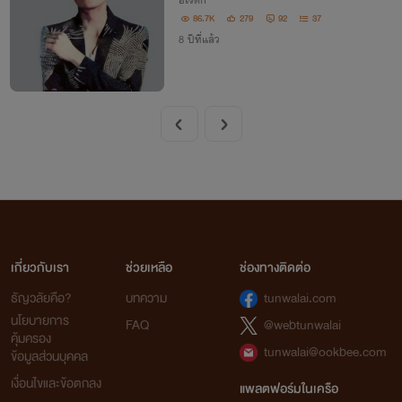
อีโรติก
86.7K
279
92
37
8 ปีที่แล้ว
เกี่ยวกับเรา
ช่วยเหลือ
ช่องทางติดต่อ
ธัญวลัยคือ?
บทความ
tunwalai.com
นโยบายการ
FAQ
@webtunwalai
คุ้มครอง
tunwalai@ookbee.com
ข้อมูลส่วนบุคคล
เงื่อนไขและข้อตกลง
แพลตฟอร์มในเครือ