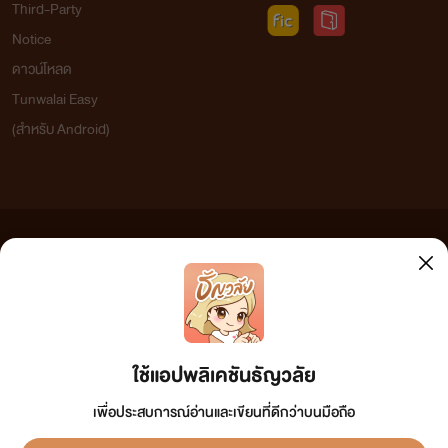
Third-Party
Notice
ดาวน์โหลด
Tunwalai Easy
(สำหรับ Android)
ข้อความที่ท่านได้อ่านจากเว็บไซต์นี้เกิดจากการเขียนโดยสาธารณชนและเผยแพร่โดยอัตโนมัติ ผู้ดูแล
เว็บไซต์แห่งนี้ไม่ได้เห็นด้วยและไม่ขอรับผิดชอบต่อข้อความใดๆ ทั้งสิ้น ดังนั้นผู้อ่านทุกท่านโปรดใช้
วิจารณญาณในการกลั่นกรองด้วยตนเอง และหากท่านพบข้อความใดๆ ที่ขัดต่อกฎหมายและศีลธรรม
กรุณาแจ้งมาที่ tunwalai@ookbee.com เพื่อทีมงานจะได้ดำเนินการในทันที ทั้งนี้ ทางเว็บไซต์ขอสงวน
ลิขสิทธิ์ตามพระราชบัญญัติลิขสิทธิ์ (ฉบับเพิ่มเติม) พ.ศ.2558
ใช้แอปพลิเคชันธัญวลัย
เพื่อประสบการณ์อ่านและเขียนที่ดีกว่าบนมือถือ