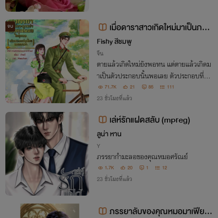
เมื่อดาราสาวเกิดใหม่มาเป็นภรร
จบ
ยาที่ถูกหย่าของคุณหมอในยุค80 (พ
Fishy สีชมพู
ร้อมระบบสมุนไพรหมอเทวดา)
จีน
ตายแล้วเกิดใหม่ยังพอทน แต่ตายแล้วเกิดม
าเป็นตัวประกอบนั้นพอเลย ตัวประกอบที่ต้อ
งตายเพราะไปแยกคู่รักออกจากกัน ในเมื่อรู้ว่
71.7K
21
85
111
าต้องตายในตอนจบ แล้วเธอจะโง่ไปแยกเขา
23 ชั่วโมงที่แล้ว
ทำไม ใครอยากรักใครก็รักไปส่วนฉันคนนี้จะ
เล่ห์รักแฝดสลับ (mpreg)
หาเงิน
ลูน่า หาน
Y
ภรรยากำมะลอของคุณหมอศรัณย์
1.7K
20
1
12
23 ชั่วโมงที่แล้ว
ภรรยาลับของคุณหมอมาเฟีย(T