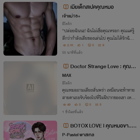
เมียเด็กสเปคคุณหมอ
เจ้าแม่18+
อีโรติก
"ปล่อยฉันนะ! ฉันไม่เชื่อคุณหรอก คุณแค่รู้
สึกว่ากำลังเสียของเล่นไป คุณไม่ได้รักฉั
น""ปล่อยแน่ แต่ปล่อยข้างในเท่านั้นนะ"
2.1K
1
0
9
55 นาทีที่แล้ว
Doctor Strange Love : คุณห
มอที่รัก
MAX
อีโรติก
คุณหมอถามเสียงสั่นพร่า เหมือนจะท้าทาย
สายตาเธอจับจ้องไปที่ริมฝีปากของเขา เหมือ
นต้องการอะไรบางอย่าง แล้วมองขึ้นมามอง
49
0
0
5
ตาเขาอีกครั้ง เหมือนอ้อนวอน เอกไม่รอช้า เ
1 ชั่วโมงที่แล้ว
ขาดึงเธอเข้ามาชิด และประกบริมฝีปากลงไป
BOTOX LOVE l คุณหมอขา..ฉี
ดหน้าหนูหน่อย
P-Pastel พาสเทล