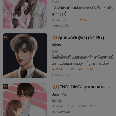
อีโรติก
กลัวเข็มไหม?..ไม่ค่อยนะคะ กลัวเข็มอย่างอื่น
มากกว่า💉
964
3
1
14
2 ชั่วโมงที่แล้ว
คุณหมอฟัน(ฟรี) (NC25+)
จบ
สลิณา
อีโรติก
พิ้งค์ตั้งใจจะเป็นเคสของนักศึกษาทันตแพทย์
ให้กับแฝดน้อง นั่งอยู่ดีๆ ก็ถูกลากตัวเข้าห้อง
ไปเฉยเลย ธีมาร์ตามจีบสาวที่เพื่อนบอกว่าย
107.5K
806
3
56
ากไม่ได้เห็นแม้กระทั่งขาอ่อน เขาจึงรับคำท้าเ
4 ชั่วโมงที่แล้ว
ปิดซิงเธอใน 1 เดือน
[END] OMG! คุณหมอเลี้ยงเด็ก
จบ
[หมอซัน X อิ้งค์]
Baby_Pie
รักวัยรุ่น
547.4K
1.0K
472
63
20 ชั่วโมงที่แล้ว