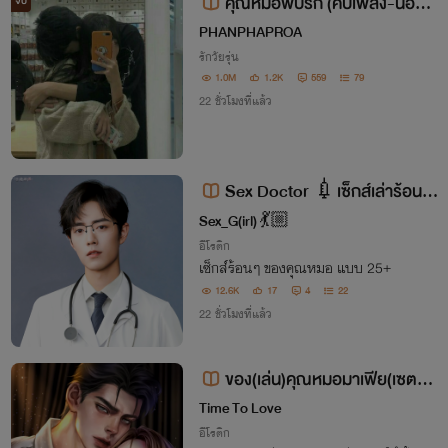
คุณหมอพบรัก (คบเพลิง-น้องแ
จบ
พร)
PHANPHAPROA
รักวัยรุ่น
1.0M
1.2K
559
79
22 ชั่วโมงที่แล้ว
Sex Doctor 💉เซ็กส์เล่าร้อน ข
องคุณหมอ 💦NC25++
Sex_G(irl) 💃🏼
อีโรติก
เซ็กส์ร้อนๆ ของคุณหมอ แบบ 25+
12.6K
17
4
22
22 ชั่วโมงที่แล้ว
ของ(เล่น)คุณหมอมาเฟีย(เซตมา
เฟียรุ่นลูก)
Time To Love
อีโรติก