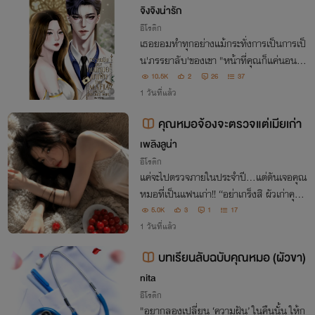
he Mafia Doctor's Secret Wife)
จิงจิงน่ารัก
อีโรติก
เธอยอมทำทุกอย่างแม้กระทั่งการเป็นการเป็
น'ภรรยาลับ'ของเขา "หน้าที่คุณก็แค่นอนให้
ผมเอา...แล้วอย่าบอกเรื่องนี้ให้ใครรู้"
10.5K
2
26
37
1 วันที่แล้ว
คุณหมอจ้องจะตรวจแต่เมียเก่า
เพลิงลูน่า
อีโรติก
แค่จะไปตรวจภายในประจำปี...แต่ดันเจอคุณ
หมอที่เป็นแฟนเก่า!! “อย่าเกร็งสิ ผัวเก่าคุณไ
ม่สอนหรอว่าเวลาแบบนี้ควรปล่อยตัว”
5.0K
3
1
17
1 วันที่แล้ว
บทเรียนลับฉบับคุณหมอ (ผัวขา)
nita
อีโรติก
"อยากลองเปลี่ยน ‘ความฝัน’ ในคืนนั้น ให้ก