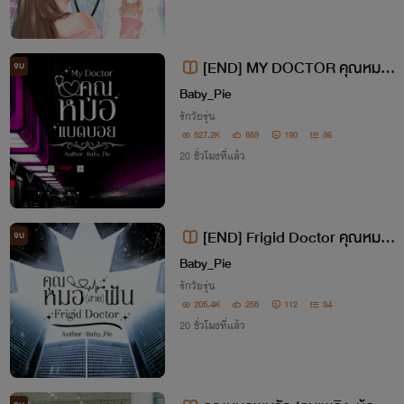
[END] MY DOCTOR คุณหมอเ
จบ
เบดบอย [นอร์เวย์ x เฟอร์บี้]
Baby_Pie
รักวัยรุ่น
527.2K
853
190
36
20 ชั่วโมงที่แล้ว
[END] Frigid Doctor คุณหมอ
จบ
(สาย)ฟัน
Baby_Pie
รักวัยรุ่น
205.4K
255
112
34
20 ชั่วโมงที่แล้ว