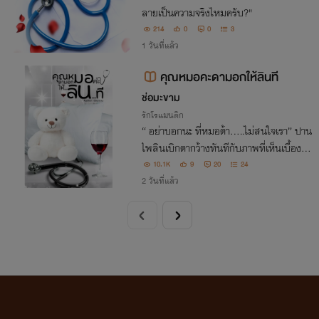
ลายเป็นความจริงไหมครับ?"
214
0
0
3
1 วันที่แล้ว
คุณหมอคะดามอกให้ลินที
ช่อมะขาม
รักโรแมนติก
“ อย่าบอกนะ ที่หมอต้า…..ไม่สนใจเรา” ปาน
ไพลินเบิกตากว้างทันทีกับภาพที่เห็นเบื้องห
น้า ภาพของคุณหมอหนุ่มทั้งสอง เปลือยท่อ
10.1K
9
20
24
นบน ท่อนล่างมีเพียงแค่ผ้าเช็ดตัวผ่านเอาไว้
2 วันที่แล้ว
อย่างหมิ่นเหม่￼