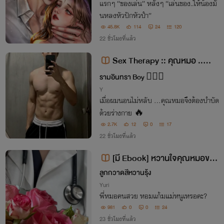
แรกๆ “ของเล่น” หลังๆ “เล่นของ..ให้น้องมั
นหลงหัวปักหัวปำ”
45.8K
114
24
120
22 ชั่วโมงที่แล้ว
Sex Therapy :: คุณหมอ ..บำบั
ดเซ็กส์ 🥼💉
รามอินทรา Boy 🙋🏻‍♂️
Y
เมื่อผมนอนไม่หลับ …คุณหมอจึงต้องบำบัด
ด้วยร่างกาย 🔥
2.7K
12
0
17
22 ชั่วโมงที่แล้ว
[มี Ebook] หวานใจคุณหมอขอรั
ก (มีดุ้น) อ่านฟรีทุกวัน
ลูกกวาดสีหวานรุ้ง
Yuri
พี่หมอคนสวย หอมแก้มแม่หนูเหรอคะ?
981
0
0
24
23 ชั่วโมงที่แล้ว