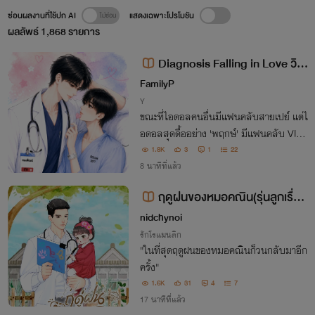
ซ่อนผลงานที่ใช้ปก AI
แสดงเฉพาะโปรโมชัน
ผลลัพธ์
1,868
รายการ
Diagnosis Falling in Love วินิ
จฉัยหัวใจ นายไอดอลตัวร้าย
FamilyP
Y
ขณะที่ไอดอลคนอื่นมีแฟนคลับสายเปย์ แต่ไ
อดอลสุดดื้ออย่าง 'พฤกษ์' มีแฟนคลับ VIP เ
ป็นถึง 'หมอเจ้าของไข้' สุดเนี้ยบ! เบื้องหน้า
1.8K
3
1
22
ทำเก๊กขรึมทำดุ แต่เบื้องหลังแอบทุ่มเปย์บัต
8 นาทีที่แล้ว
รรีเซลสู้ชีวิต!
ฤดูฝนของหมอคณิน(รุ่นลูกเรื่อง
ลูกสาวที่คุณหมอไม่เคยรู้)
nidchynoi
รักโรแมนติก
"ในที่สุดฤดูฝนของหมอคณินก็วนกลับมาอีก
ครั้ง"
1.6K
31
4
7
17 นาทีที่แล้ว