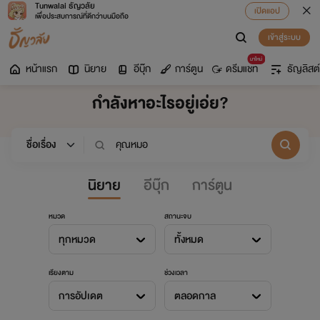
Tunwalai ธัญวลัย
เปิดแอป
เพื่อประสบการณ์ที่ดีกว่าบนมือถือ
เข้าสู่ระบบ
มาใหม่
หน้าแรก
นิยาย
อีบุ๊ก
การ์ตูน
ดรีมแชท
ธัญลิสต์
กำลังหาอะไรอยู่เอ่ย?
นิยาย
อีบุ๊ก
การ์ตูน
หมวด
สถานะจบ
ทุกหมวด
ทั้งหมด
เรียงตาม
ช่วงเวลา
การอัปเดต
ตลอดกาล