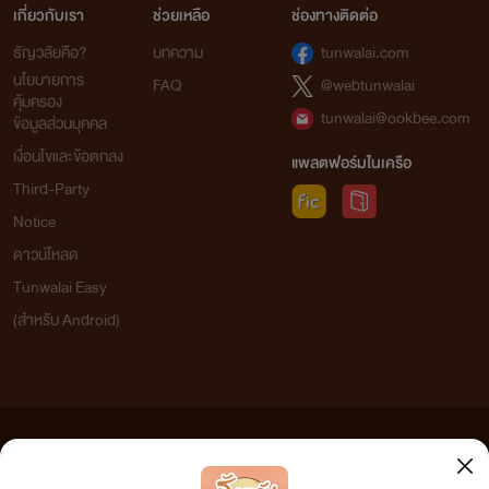
เกี่ยวกับเรา
ช่วยเหลือ
ช่องทางติดต่อ
ธัญวลัยคือ?
บทความ
tunwalai.com
นโยบายการ
FAQ
@webtunwalai
คุ้มครอง
tunwalai@ookbee.com
ข้อมูลส่วนบุคคล
เงื่อนไขและข้อตกลง
แพลตฟอร์มในเครือ
Third-Party
Notice
ดาวน์โหลด
Tunwalai Easy
(สำหรับ Android)
ข้อความที่ท่านได้อ่านจากเว็บไซต์นี้เกิดจากการเขียนโดยสาธารณชนและเผยแพร่โดยอัตโนมัติ ผู้ดูแล
เว็บไซต์แห่งนี้ไม่ได้เห็นด้วยและไม่ขอรับผิดชอบต่อข้อความใดๆ ทั้งสิ้น ดังนั้นผู้อ่านทุกท่านโปรดใช้