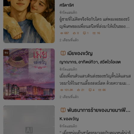
เปิดอ่านฟรีมี อีบุ๊ก
ศรีดารัศ
รักโรแมนติก
ผู้ชายที่ไม่คิดจริงจังกับใคร แต่พอเจอของขวั
ญพิเศษของเพื่อนสนิทที่ส่งมาให้เป็นของขวั
ญวันเกิด เอาจริง ผมถึงกับโบ้เลย!!!
687
0
1
16
2 เดือนที่แล้ว
เมียของขวัญ
จบ
ญาณากร, อาทิตย์ทิวา, สวีตไวโอเลต
รักโรแมนติก
เมื่อเพื่อนตัวแสบดันส่งของขวัญดิ้นได้แสนส
วยมาให้ในงานเลี้ยงสละโสด ด้วยความเมาที่
ฉลองสุดเหวี่ยงในงานปาร์ตี้ จากของขวัญที่
101.3K
21
4
66
ควรจะทำให้แฮปปี้ กลับกลายเป็นฝันร้าย!
2 เดือนที่แล้ว
พันธนาการร้ายของนายมาเฟียเ
ย็นชา
K.ของขวัญ
รักโรแมนติก
“ เมื่อหนุ่มเย็นชาโคจรมาเจอกับคุณหนูผู้น่ารั