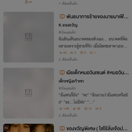
ณ’ ไปชั่วนิรันดร์”
1 เดือนที่แล้ว
พันธนาการร้ายของนายมาเฟียเ
ย็นชา (รีไรต์)
K.ของขวัญ
รักโรแมนติก
ฉันฝันเห็นอนาคตของตัวเอง… อนาคตที่ต้อ
งตายเพราะผู้ชายที่รัก เมื่อโชคชะตาพาเธอมาเ
จอกับ “ปีศาจน้ำแข็ง” อย่างปีแอร์ ทุกอย่างจึ
24
0
0
1
งเปลี่ยนไป (รีไรต์นิยายบรรยาย)
2 เดือนที่แล้ว
เมียเด็กหมอวินเซนต์ #หมอวินช
อบกินขนมเค้ก
เด็กหญิงเก้าหก
รักโรแมนติก
"มีแฟนรึยัง" "คะ" "ฉันถามว่ามีแฟนหรือยั
ง" "มะ...ไม่มีค่ะ" "..."
1.0K
36
15
0
2 เดือนที่แล้ว
ของขวัญพิเศษ ( ใสไร้สิ่งเจือปน )
จบ