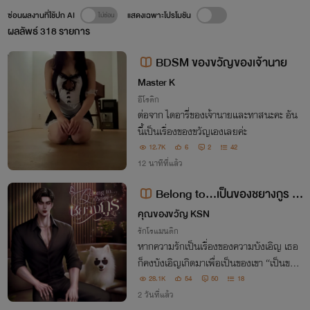
ซ่อนผลงานที่ใช้ปก AI
แสดงเฉพาะโปรโมชัน
ผลลัพธ์
318
รายการ
BDSM ของขวัญของเจ้านาย
Master K
อีโรติก
ต่อจาก ไดอารี่ของเจ้านายและทาสนะคะ อัน
นี้เป็นเรื่องของขวัญเองเลยค่ะ
12.7K
6
2
42
12 นาทีที่แล้ว
Belong to...เป็นของชยางกูร |
มี E-book
คุณของขวัญ KSN
รักโรแมนติก
หากความรักเป็นเรื่องของความบังเอิญ เธอ
ก็คงบังเอิญเกิดมาเพื่อเป็นของเขา “เป็นของ
ชยางกูร”
28.1K
54
50
18
2 วันที่แล้ว