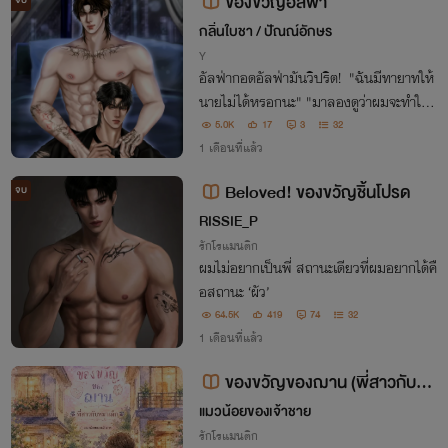
ของขวัญอัลฟ่า
จบ
กลิ่นใบชา / ปัณณ์อักษร
Y
อัลฟ่ากอดอัลฟ่ามันวิปริต! "ฉันมีทายาทให้
นายไม่ได้หรอกนะ" "มาลองดูว่าผมจะทำให้
พี่ท้องได้มั้ย!"
5.0K
17
3
32
1 เดือนที่แล้ว
Beloved! ของขวัญชิ้นโปรด
จบ
RISSIE_P
รักโรแมนติก
ผมไม่อยากเป็นพี่ สถานะเดียวที่ผมอยากได้คื
อสถานะ ‘ผัว’
64.5K
419
74
32
1 เดือนที่แล้ว
ของขวัญของฌาน (พี่สาวกับหม
าเด็ก)
แมวน้อยของเจ้าชาย
รักโรแมนติก