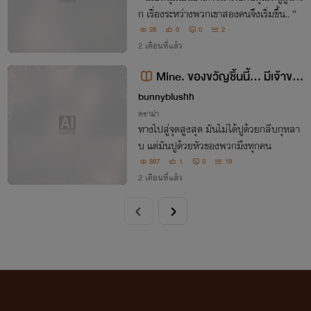
ก เรื่องระหว่างพวกเขาสองคนจึงเริ่มขึ้น.. “
28
0
0
2
2 เดือนที่แล้ว
Mine. ของขวัญชิ้นนี้... มีเจ้าขอ
จบ
งแล้วครับ
bunnyblushh
ดราม่า
ทางไปสู่จุดสูงสุด มันไม่ได้ปูด้วยกลีบกุหลา
บ แต่มันปูด้วยหัวของพวกมึงทุกคน
887
1
0
18
2 เดือนที่แล้ว