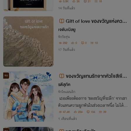
ชสีห์ตัวนี้ยอมเชื่องให้กับผู้หญิงเพียงคนเดีย
3.9K
26
21
18
ว
14 วันที่แล้ว
Gift of love ของขวัญแห่งความ
รัก
เจดับเบิลยู
รักวัยรุ่น
292
0
0
10
17 วันที่แล้ว
ของขวัญแทนรักจากหัวใจสีเขียว
จบ
(มี E-book)
รตีสุภัค
รักโรแมนติก
เธอเพียงต้องการ ‘ของขวัญที่ระลึก’ จากเขา
ตัวแทนความผูกพันในช่วงเวลาหนึ่ง ไม่ได้คา
ดหวังว่าเขาจะรับรู้..แต่ความลับไม่มีในโลก!
47.4K
234
134
39
1 เดือนที่แล้ว