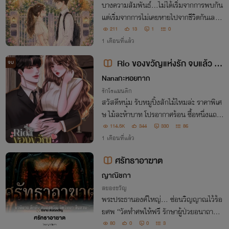
บางความสัมพันธ์...ไม่ได้เริ่มจากการพบกัน
แต่เริ่มจากการไม่เคยหายไปจากชีวิตกันเลย
ของขวัญ...พี่สาวข้างบ้านที่เห็นหน้ากันทุกเช้
211
13
1
0
า ฌาน...น้องชายข้างบ้านที่เธอคิดว่ารู้จักดีที่
1 เดือนที่แล้ว
สุด จนวันที่หัวใจเริ่มเต้นแรง
Rio ของขวัญแห่งรัก จบแล้ว [มี
จบ
อีบุ๊ค]
Nanaกะหอยทาก
รักโรแมนติก
สวัสดีหนุ่ม รับหมูปิ้งสักไม้ไหมล่ะ ราคาพิเศ
ษ ไม้ละห้าบาท โปรอากาศร้อน ซื้อหนึ่งแถม
หนึ่งไป!
114.5K
344
330
86
1 เดือนที่แล้ว
ศรัทธาอาฆาต
ญาณิชกา
สยองขวัญ
พระประธานองค์ใหญ่... ซ่อนวิญญาณไว้ร้อ
ยศพ “วัดทำศพให้ฟรี รักษาผู้ป่วยอนาถาฟร
ี... แต่ต้องจ่ายคืนด้วย ‘กระดูก’ และ ‘วิญญา
80
0
0
3