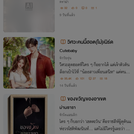
ดราม่า
32
0
0
1
9 วันที่แล้ว
วิศวะคนนี้ฮอต(ไม่)เนิร์ด
Cutebaby
รักวัยรุ่น
วิศวะสุดฮอตที่ใคร ๆ ก็อยากได้ แต่เจ้าตัวดัน
ล็อกเป้าไว้ที่ "น้องสาวเพื่อนสนิท" แค่คนเดี
ยว
35.4K
101
27
18
14 วันที่แล้ว
ของขวัญของอาเขต
ม่านธารา
รักโรแมนติก
ใคร ๆ ก็บอกว่า ‘เขตตะวัน’ คือราชสีห์ผู้ดุดันแ
ห่งวรโชติพัฒนันท์... แต่ไม่มีใครรู้เลยว่า รา