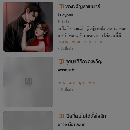
ของขวัญราเชนทร์
Lucypan_
รักวัยรุ่น
เขาไม่มีอารมณ์กับผู้หญิงคนไหนเลยมาตลอ
ด 3 ปี จนกระทั่งมาเจอเธอขา ไอ่ส่วนที่เงียบ
สงบมาตลอดนั้น กลับตุงง่ายมาก “พี่อยากมี
4.1K
145
39
16
อะไรกับเรา…เราคิดว่าไงครับ”
5 วันที่แล้ว
ทุกนาทีคือของขวัญ
พรรณแก้ว
Y
22
0
0
11
8 วันที่แล้ว
เมียที่ผมไม่ได้ตั้งใจรัก
ดาวเหนือ หลงทิศ