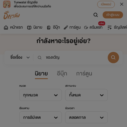
Tunwalai ธัญวลัย
เปิดแอป
เพื่อประสบการณ์ที่ดีกว่าบนมือถือ
เข้าสู่ระบบ
มาใหม่
หน้าแรก
นิยาย
อีบุ๊ก
การ์ตูน
ดรีมแชท
ธัญลิสต์
กำลังหาอะไรอยู่เอ่ย?
นิยาย
อีบุ๊ก
การ์ตูน
หมวด
สถานะจบ
ทุกหมวด
ทั้งหมด
เรียงตาม
ช่วงเวลา
การอัปเดต
ตลอดกาล