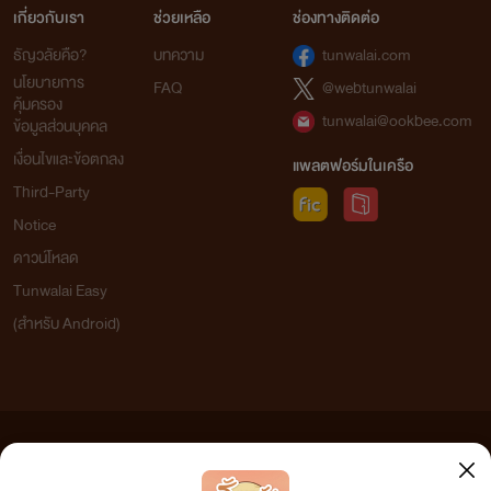
เกี่ยวกับเรา
ช่วยเหลือ
ช่องทางติดต่อ
ธัญวลัยคือ?
บทความ
tunwalai.com
นโยบายการ
FAQ
@webtunwalai
คุ้มครอง
tunwalai@ookbee.com
ข้อมูลส่วนบุคคล
เงื่อนไขและข้อตกลง
แพลตฟอร์มในเครือ
Third-Party
Notice
ดาวน์โหลด
Tunwalai Easy
(สำหรับ Android)
ข้อความที่ท่านได้อ่านจากเว็บไซต์นี้เกิดจากการเขียนโดยสาธารณชนและเผยแพร่โดยอัตโนมัติ ผู้ดูแล
เว็บไซต์แห่งนี้ไม่ได้เห็นด้วยและไม่ขอรับผิดชอบต่อข้อความใดๆ ทั้งสิ้น ดังนั้นผู้อ่านทุกท่านโปรดใช้