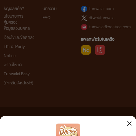
ธัญวลัยคือ?
บทความ
tunwalai.com
นโยบายการ
FAQ
@webtunwalai
คุ้มครอง
tunwalai@ookbee.com
ข้อมูลส่วนบุคคล
เงื่อนไขและข้อตกลง
แพลตฟอร์มในเครือ
Third-Party
Notice
ดาวน์โหลด
Tunwalai Easy
(สำหรับ Android)
ข้อความที่ท่านได้อ่านจากเว็บไซต์นี้เกิดจากการเขียนโดยสาธารณชนและเผยแพร่โดยอัตโนมัติ ผู้ดูแล
เว็บไซต์แห่งนี้ไม่ได้เห็นด้วยและไม่ขอรับผิดชอบต่อข้อความใดๆ ทั้งสิ้น ดังนั้นผู้อ่านทุกท่านโปรดใช้
วิจารณญาณในการกลั่นกรองด้วยตนเอง และหากท่านพบข้อความใดๆ ที่ขัดต่อกฎหมายและศีลธรรม