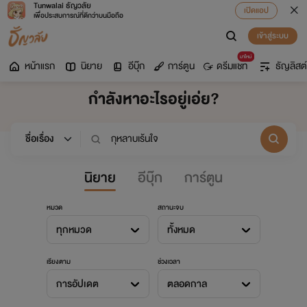
Tunwalai ธัญวลัย
เปิดแอป
เพื่อประสบการณ์ที่ดีกว่าบนมือถือ
เข้าสู่ระบบ
มาใหม่
หน้าแรก
นิยาย
อีบุ๊ก
การ์ตูน
ดรีมแชท
ธัญลิสต์
กำลังหาอะไรอยู่เอ่ย?
นิยาย
อีบุ๊ก
การ์ตูน
หมวด
สถานะจบ
ทุกหมวด
ทั้งหมด
เรียงตาม
ช่วงเวลา
การอัปเดต
ตลอดกาล