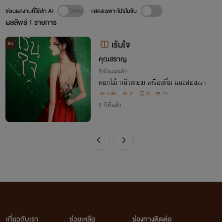
ซ่อนผลงานที่ใช้ปก AI
แสดงเฉพาะโปรโมชัน
ผลลัพธ์
1
รายการ
เร้นใจ
จบ
คุณสราญ
รักโรแมนติก
ดอกไม้ กลิ่นหอม เครื่องดื่ม และสองเรา
1.9K
0
0
11
5 ปีที่แล้ว
เกี่ยวกับเรา
ช่วยเหลือ
ช่องทางติดต่อ