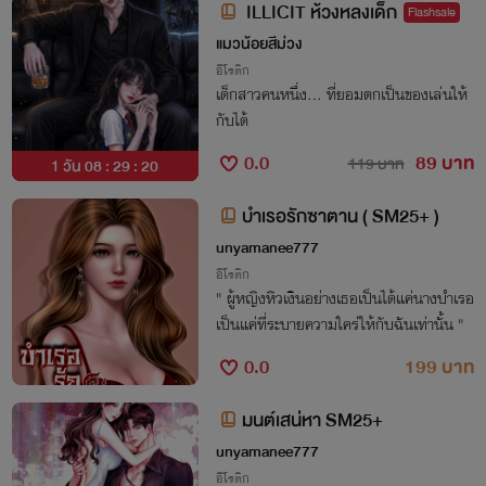
ILLICIT ห้วงหลงเด็ก
Flashsale
แมวน้อยสีม่วง
อีโรติก
เด็กสาวคนหนึ่ง… ที่ยอมตกเป็นของเล่นให้
กับได้
0.0
89 บาท
119 บาท
1 วัน 08 : 29 : 19
บำเรอรักซาตาน ( SM25+ )
unyamanee777
อีโรติก
" ผู้หญิงหิวเงินอย่างเธอเป็นได้แค่นางบำเรอ
เป็นแค่ที่ระบายความใคร่ให้กับฉันเท่านั้น "
0.0
199 บาท
มนต์เสน่หา SM25+
unyamanee777
อีโรติก