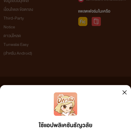
ข้อมูลส่วนบุคคล
เงื่อนไขและข้อตกลง
แพลตฟอร์มในเครือ
Third-Party
Notice
ดาวน์โหลด
Tunwalai Easy
(สำหรับ Android)
ข้อความที่ท่านได้อ่านจากเว็บไซต์นี้เกิดจากการเขียนโดยสาธารณชนและเผยแพร่โดยอัตโนมัติ ผู้ดูแล
เว็บไซต์แห่งนี้ไม่ได้เห็นด้วยและไม่ขอรับผิดชอบต่อข้อความใดๆ ทั้งสิ้น ดังนั้นผู้อ่านทุกท่านโปรดใช้
วิจารณญาณในการกลั่นกรองด้วยตนเอง และหากท่านพบข้อความใดๆ ที่ขัดต่อกฎหมายและศีลธรรม
กรุณาแจ้งมาที่ tunwalai@ookbee.com เพื่อทีมงานจะได้ดำเนินการในทันที ทั้งนี้ ทางเว็บไซต์ขอสงวน
ลิขสิทธิ์ตามพระราชบัญญัติลิขสิทธิ์ (ฉบับเพิ่มเติม) พ.ศ.2558
ใช้แอปพลิเคชันธัญวลัย