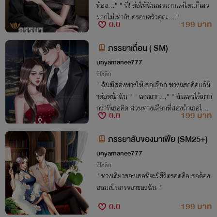
ท้อง..." " หึ! ต่อให้ฉันเลวมากแค่ไหมก็เลว
มากไม่เท่ากับครอบครัวคุณ...."
0.0
199 บาท
ภรรยาเถื่อน ( SM)
unyamanee777
อีโรติก
" ฉันมีสองทางให้เธอเลือก ทางแรกคือแก้ผ้
าต่อหน้าฉัน " " เลวมาก..." " ฉันเลวได้มาก
กว่าที่เธอคิด ส่วนทางเลือกที่สองถ้าเธอไม่ย
0.0
199 บาท
อมทำตามฉันจะยิงคนพวกนี้ทิ้งให้หมด...."
ภรรยาลับของมาเฟีย (SM25+)
unyamanee777
อีโรติก
" ทางเดียวของเธอที่จะมีชีวิตรอดคือเธอต้อง
ยอมเป็นภรรยาของฉัน "
0.0
199 บาท