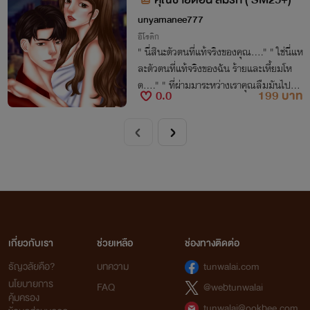
unyamanee777
อีโรติก
" นี่สินะตัวตนที่แท้จริงของคุณ...." " ใช่นี่แห
ละตัวตนที่แท้จริงของฉัน ร้ายและเหี้ยมโห
ด...." " ที่ผ่ามมาระหว่างเราคุณลืมมันไปหม
0.0
199 บาท
ดแล้วเหรอ..." " ฉันไม่ได้ลืมแต่ฉันเลือกที่จ
ะไม่จำต่างหาก..." " ใจร้าย! "
เกี่ยวกับเรา
ช่วยเหลือ
ช่องทางติดต่อ
ธัญวลัยคือ?
บทความ
tunwalai.com
นโยบายการ
FAQ
@webtunwalai
คุ้มครอง
tunwalai@ookbee.com