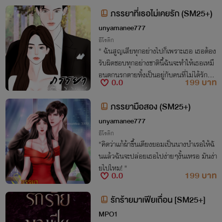
ภรรยาที่เธอไม่เคยรัก (SM25+)
unyamanee777
อีโรติก
" ฉันสูญเสียทุกอย่างไปก็เพราะเธอ เธอต้อง
รับผิดชอบทุกอย่างชาตินี้ฉันจะทำให้เธอเหมื
อนตกนรกตายทั้งเป็นอยู่กับคนที่ไม่ได้รักมัน
0.0
199 บาท
จะเจ็บปวดมากแค่ไหน...."
ภรรยามือสอง (SM25+)
unyamanee777
อีโรติก
"คิดว่าแก้ผ้าขึ้นเตียงยอมเป็นนางบำเรอให้ฉั
นแล้วฉันจะปล่อยเธอไปง่ายๆงั้นเหรอ มันง่า
ยไปไหม! "
0.0
199 บาท
รักร้ายมาเฟียเถื่อน [SM25+]
MPO1