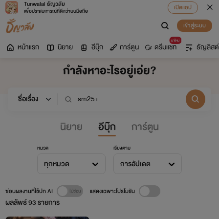
Tunwalai ธัญวลัย
เปิดแอป
เพื่อประสบการณ์ที่ดีกว่าบนมือถือ
เข้าสู่ระบบ
มาใหม่
หน้าแรก
นิยาย
อีบุ๊ก
การ์ตูน
ดรีมแชท
ธัญลิสต์
กำลังหาอะไรอยู่เอ่ย?
นิยาย
อีบุ๊ก
การ์ตูน
หมวด
เรียงตาม
ทุกหมวด
การอัปเดต
ซ่อนผลงานที่ใช้ปก AI
แสดงเฉพาะโปรโมชัน
ผลลัพธ์
93
รายการ