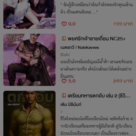
" ฉันรู้สึกเหมือนว่าฉันกำลังหลงรักคุณเข้าแ
ล้ว เป็นแฟนฉันนะ...."
0.0
199 บาท
พยศรักเจ้าชายเถื่อน NC25+
เนตรกวี / Natekavees
อีโรติก
เธอเป็นโจรขโมยอัญมณีล้ำค้า เขาเลยจับเธอ
มาเค้นความจริง เค้นไปเค้นมาได้เคล้นอย่าง
อื่นแทน
5.0
249 บาท
เตรียมทหารตกอับ เล่ม 2 (ชีวิตที่
โรงเรียนใหม่)
เติม นิธินันท์
Y
ชีวิตใหม่ของไผ่ที่โรงเรียนใหม่ จะดีหรือร้าย จ
ากนักเรียนเตรียมทหารผู้มีเกียรติ สู่นักเรียน
มัธยมโรงเรียนรอบนอก เป็นเรื่องราวต่อจาก