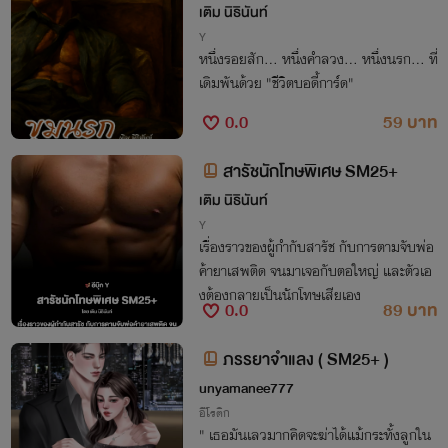
M18+
เติม นิธินันท์
Y
หนึ่งรอยสัก... หนึ่งคำลวง... หนึ่งนรก... ที่
เดิมพันด้วย "ชีวิตบอดี้การ์ด"
0.0
59 บาท
สารัชนักโทษพิเศษ SM25+
เติม นิธินันท์
Y
เรื่องราวของผู้กำกับสารัช กับการตามจับพ่อ
ค้ายาเสพติด จนมาเจอกับตอใหญ่ และตัวเอ
งต้องกลายเป็นนักโทษเสียเอง
0.0
89 บาท
ภรรยาจำแลง ( SM25+ )
unyamanee777
อีโรติก
" เธอมันเลวมากคิดจะฆ่าได้แม้กระทั้งลูกใน