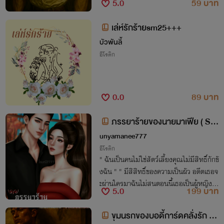
5.0
59 บาท
เล่มหนึ่ง
เล่ห์รักร้ายsm25+++
บัวพันลี้
อีโรติก
0.0
89 บาท
ภรรยาร้ายของนายมาเฟีย ( SM
25+ )
unyamanee777
อีโรติก
" ฉันเป็นคนไม่ใช่สัตว์เลี้ยงคุณไม่มีสิทธิ์กักขั
งฉัน " " มีสิสิทธิ์ของความเป็นผัว อดีตเธอจ
ะผ่านใครมาฉันไม่สนตอนนี้เธอเป็นผู้หญิงข
5.0
199 บาท
องฉันแล้วห้ามให้ผู้ชายคนไหนแตะต้องตัวเธ
อแม้แต่ปลายเส้นผม "
ขุมนรกของบอดี้การ์ดคลั่งรัก S