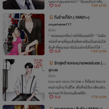
นจนกว่าคุณจะหายบ้า" "ฉันจะเป็นบ้าจริงๆก็
0.0
199 บาท
เพราะเธอเข้ามาในชีวิตฉันเนี่ยแหละออกไปก่
อนที่ฉันจะหมดความอดทนกับเธอไป๊!"
ถึงร้ายก็รัก ( SM25+)
unyamanee777
อีโรติก
" จะถอดเองหรือว่าจะให้ฉันถอดให้" " ไม่ฉัน
จะไม่ทำตามที่คุณสั่งเด็ดขาดฉันเป็นคนไม่ใช่
สินค้าที่คุณจะเอาฉันไปเร่ขายให้ใครก็ได้ " "
0.0
199 บาท
ถ้าไม่ทำงั้นก็หาเงินสิบล้านมาใช้หนี้สิ" " ฉัน
ก็บอกคุณไปแล้วคุณจับผิดตัว "
รักสุดร้ายของนายเพลย์บอย | lo
ve sick story 04
พู่เกสร
อีโรติก
love sick story 04 [เจค x จีเนียส] คนบาง
คนผ่านเข้ามาในชีวิต เพื่อที่จะให้เราเตือนตัวเ
องว่าอย่ารักใครจนเสียสติอีก
0.0
179 บาท
คุณชายตอน ลืมรัก ( SM25+)