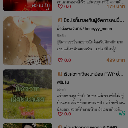
คุณชายรองหลี่เจิ้ง แต่ตระกูลหลี่มีความลับ
0.0
179 บาท
มิอาจเปิดเผยได้ สุดท้ายซูเม่ยจะผ่านพ้นควา
มลับนี้ไปได้อย่างไร
มีอะไรก็มาลงกับผู้จัดการคนนี้ได้เ
ลยค่ะ
น้ำผึ้งพระจันทร์ / honeyyy_moon
อีโรติก
ผู้จัดการวงร็อกอย่างฉันต้องรับศึกหนักมาก
มายแค่ไหนในแต่ละวัน...คงไม่มีใครรู้!
0.0
429 บาท
เริงสวาทเถียงนาน้อย PWP อ่าน
ฟรี
พริมริน
อีโรติก
สร้อยทองผูกข้อมือกับชายแก่คราวพ่อไม่อยู่
บ้านเพราะต้องขึ้นเขาหาของป่า สร้อยฟ้าคน
น้องคอยช่วยพี่ทำงานบ้าน ถึงเวลาเกี่ยวข้าว
0.0
ฟรี
จำต้องหาคนมาช่วยลงแขกเกี่ยวข้าว
เรือนสวาทคุณหลวง 2 PWP