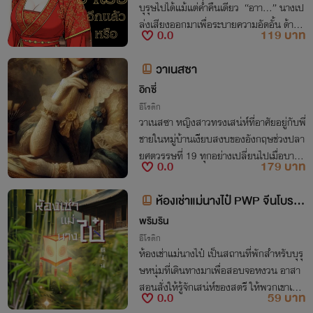
บุรุษไปได้แม้แต่ค่ำคืนเดียว “อาา…” นางเป
ล่งเสียงออกมาเพื่อระบายความอัดอั้น ด้านใ
0.0
119 บาท
นของนางเปียกชื้นและร้อนรุ่ม ความซ่านไหว
แล่นริ้วตามสันหลังไปถึงปลายมือเท้า…
วาเนสซา
อิกซี่
อีโรติก
วาเนสซา หญิงสาวทรงเสน่ห์ที่อาศัยอยู่กับพี่
ชายในหมู่บ้านเงียบสงบของอังกฤษช่วงปลา
ยศตวรรษที่ 19 ทุกอย่างเปลี่ยนไปเมื่อบาท
0.0
179 บาท
หลวงผู้หื่นกระหายมาจุดไฟสวาทในกายเธอ
ไม่นาน หมู่บ้านแห่งนี้ก็เร่าร้อนด้วยไฟโลกีย์!
ห้องเช่าแม่นางไป๋ PWP จีนโบรา
ณ
พริมริน
อีโรติก
ห้องเช่าแม่นางไป๋ เป็นสถานที่พักสำหรับบุรุ
ษหนุ่มที่เดินทางมาเพื่อสอบจอหงวน อาสา
สอนสั่งให้รู้จักเสน่ห์ของสตรี ให้พวกเขาเป็น
0.0
59 บาท
บุรุษที่สมบูรณ์