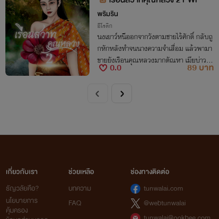
พริมริน
อีโรติก
นงเยาว์หนีออกจากวังตามชายไร้ศักดิ์ กลับถู
กหักหลังทำจนนางความจำเสื่อม แล้วพามา
ขายยังเรือนคุณหลวงมากตัณหา เมียบ่าว เ
0.0
89 บาท
มียทาส ทั้งเสพกามร้อนสวาทมิได้พัก
เกี่ยวกับเรา
ช่วยเหลือ
ช่องทางติดต่อ
ธัญวลัยคือ?
บทความ
tunwalai.com
นโยบายการ
FAQ
@webtunwalai
คุ้มครอง
tunwalai@ookbee.com