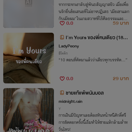
จากกระจกเงาลับสู่พันธสัญญาสยิว เมื่อเพื่อ
นรักยื่นข้อเสนอที่ไม่อาจปฏิเสธ ‘เมียเขาแลก
กับเมียผม’ ในเกมสวาทที่ไร้ศีลธรรมและถอ
0.0
59 บาท
นตัวไม่ขึ้น!
I'm Yours ของพี่คนเดียว (18+ช
ายรับหญิงรุก)
LadyPeony
อีโรติก
"10 ตอนที่คัดมาแล้วว่าเสียวทุกบรรทัด…”
0.0
29 บาท
ชายแท้แพ้พนันบอล
midnight.rain
Y
การเงินมีปัญหาเลยต้องหันหน้าหนีศักดิ์ศรี
การขัดดอกครั้งนี้เริ่มทำให้ชายแท้กล้ามล่ำห
วั่นไหว!