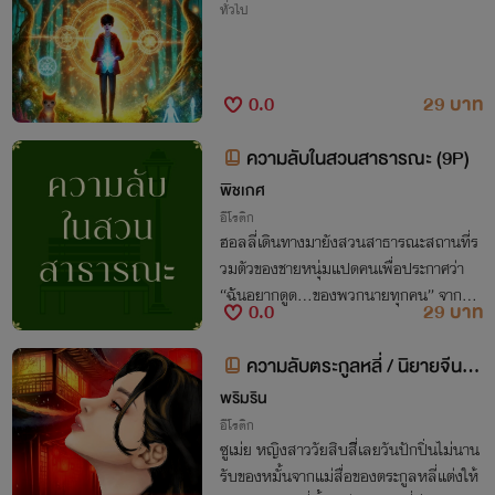
ทั่วไป
0.0
29 บาท
ความลับในสวนสาธารณะ (9P)
พิชเกศ
อีโรติก
ฮอลลี่เดินทางมายังสวนสาธารณะสถานที่ร
วมตัวของชายหนุ่มแปดคนเพื่อประกาศว่า
“ฉันอยากดูด…ของพวกนายทุกคน” จากคว
0.0
29 บาท
ามตกใจแปรเปลี่ยนเป็นพึงพอใจ จนเกิดเป็น
ความลับในสวนสาธารณะและคำสัญญาของ
ความลับตระกูลหลี่ / นิยายจีนอีโ
พวกเขาทั้งเก้าคน
รติก / PWP /
พริมริน
อีโรติก
ซูเม่ย หญิงสาววัยสิบสิี่เลยวันปักปิ่นไม่นาน
รับของหมั้นจากแม่สื่อของตระกูลหลี่แต่งให้