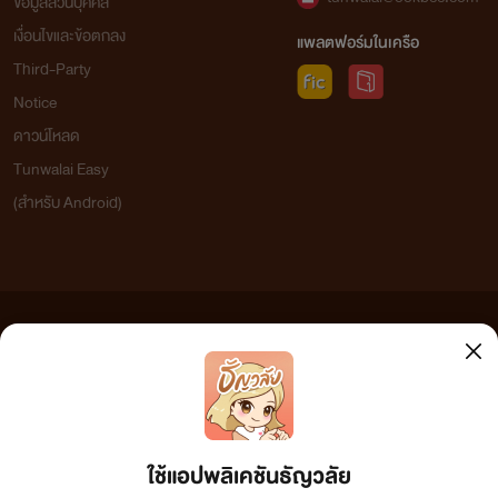
ข้อมูลส่วนบุคคล
เงื่อนไขและข้อตกลง
แพลตฟอร์มในเครือ
Third-Party
Notice
ดาวน์โหลด
Tunwalai Easy
(สำหรับ Android)
ข้อความที่ท่านได้อ่านจากเว็บไซต์นี้เกิดจากการเขียนโดยสาธารณชนและเผยแพร่โดยอัตโนมัติ ผู้ดูแล
เว็บไซต์แห่งนี้ไม่ได้เห็นด้วยและไม่ขอรับผิดชอบต่อข้อความใดๆ ทั้งสิ้น ดังนั้นผู้อ่านทุกท่านโปรดใช้
วิจารณญาณในการกลั่นกรองด้วยตนเอง และหากท่านพบข้อความใดๆ ที่ขัดต่อกฎหมายและศีลธรรม
กรุณาแจ้งมาที่ tunwalai@ookbee.com เพื่อทีมงานจะได้ดำเนินการในทันที ทั้งนี้ ทางเว็บไซต์ขอสงวน
ลิขสิทธิ์ตามพระราชบัญญัติลิขสิทธิ์ (ฉบับเพิ่มเติม) พ.ศ.2558
ใช้แอปพลิเคชันธัญวลัย