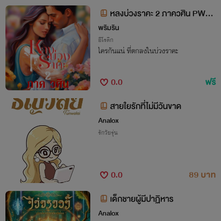
หลงบ่วงราคะ 2 ภาควศิน PWP /
อ่านฟรี ไม่ติดเหรียญ
พริมริน
อีโรติก
ใครกันแน่ ที่ตกลงในบ่วงราคะ
0.0
ฟรี
สายใยรักที่ไม่มีวันขาด
Analox
รักวัยรุ่น
0.0
89 บาท
เด็กชายผู้มีปาฏิหาร
Analox