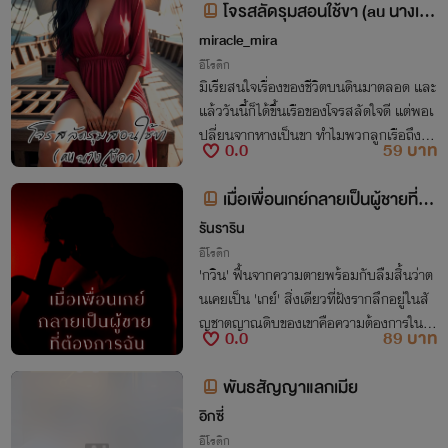
โจรสลัดรุมสอนใช้ขา (au นางเงือ
ก)
miracle_mira
อีโรติก
มิเรียสนใจเรื่องของชีวิตบนดินมาตลอด และ
แล้ววันนี้ก็ได้ขึ้นเรือของโจรสลัดใจดี แต่พอเ
ปลี่ยนจากหางเป็นขา ทำไมพวกลูกเรือถึงได้
0.0
59 บาท
ดูอยากสอนใช้ขาใหม่คู่นี้จัง?
เมื่อเพื่อนเกย์กลายเป็นผู้ชายที่ต้
องการฉัน [NC25+]
รันราริน
อีโรติก
'กวิน' ฟื้นจากความตายพร้อมกับลืมสิ้นว่าต
นเคยเป็น 'เกย์' สิ่งเดียวที่ฝังรากลึกอยู่ในสั
ญชาตญาณดิบของเขาคือความต้องการในตัว
0.0
89 บาท
'เอวา' เพื่อนสาวเพียงคนเดียวที่อยู่ข้างกาย
พันธสัญญาแลกเมีย
อิกซี่
อีโรติก