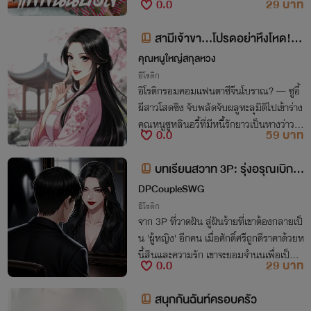
0.0
29 บาท
สามีเจ้าขา...โปรดอย่าหึงโหด! (ห
ลายP, NC25+)
คุณหนูใหญ่สกุลหวง
อีโรติก
อิโรติกรอมคอมแฟนตาซีจีนโบราณ? — ซูอี้
ผีสาวโสดซิง จับพลัดจับผลูทะลุมิติไปเข้าร่าง
คุณหนูซูหลินอวี้ที่มีหนี้รักยาวเป็นหางว่าว ที่
0.0
59 บาท
แย่กว่าคือคุณหนูซูกำลังจะแต่งงานกับสามีจ
อมหึงโหด ช่วยด้วย! ผีตนนี้รับมือไม่ไหว!
บทเรียนสวาท 3P: รุ่งอรุณเบิกท
วารของแอนนี่
DPCoupleSWG
อีโรติก
จาก 3P ที่วาดฝัน สู่ฝันร้ายที่เขาต้องกลายเป็
น 'ผู้หญิง' อีกคน เมื่อศักดิ์ศรีถูกตีราคาด้วยห
นี้สินและความรัก เขาจะยอมจำนนเพื่อเป็น
0.0
29 บาท
'แอนนี่' หรือจะยอมแตกสลายไปพร้อมกับตั
วตนเดิม
สนุกกันฉันท์ครอบครัว