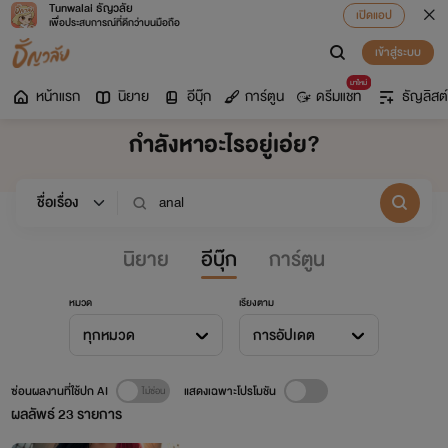
Tunwalai ธัญวลัย
เปิดแอป
เพื่อประสบการณ์ที่ดีกว่าบนมือถือ
เข้าสู่ระบบ
มาใหม่
หน้าแรก
นิยาย
อีบุ๊ก
การ์ตูน
ดรีมแชท
ธัญลิสต์
กำลังหาอะไรอยู่เอ่ย?
นิยาย
อีบุ๊ก
การ์ตูน
หมวด
เรียงตาม
ทุกหมวด
การอัปเดต
ซ่อนผลงานที่ใช้ปก AI
แสดงเฉพาะโปรโมชัน
ผลลัพธ์
23
รายการ