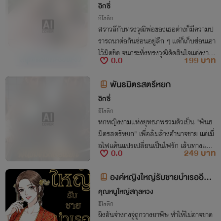
อิกซี่
อีโรติก
สราวลีกับทรงวุฒิพ่อของเธอต่างก็มีความป
รารถนาต่อกันซ่อนอยู่ลึก ๆ แต่ก็เก็บซ่อนเอา
ไว้มิดชิด จนกระทั่งทรงวุฒิตัดสินใจแต่งงานใ
0.0
199 บาท
หม่กับเขมิกา แม่ม่ายลูกติด ถึงจุดนี้ สราวลีก็
ทุ่มสุดตัวเพื่อพ่อสุดที่รักของเธอ
พันธมิตรสตรีหยก
อิกซี่
อีโรติก
หกหญิงงามแห่งยุทธภพรวมตัวเป็น "พันธ
มิตรสตรีหยก" เพื่อล้มล้างอำนาจชาย แต่เมื่
อไฟแค้นแปรเปลี่ยนเป็นไฟรัก เส้นทางแห่ง
0.0
249 บาท
การต่อสู้กลับเต็มไปด้วยความลุ่มหลงและพิ
ศวาส
องค์หญิงใหญ่รับชายบำเรออีกแ
ล้วหรือ? (nc25+, หลาย p)
คุณหนูใหญ่สกุลหวง
อีโรติก
ผิงอันจ่างกงจู่ถูกวางยาพิษ ทำให้ไม่อาจขาด