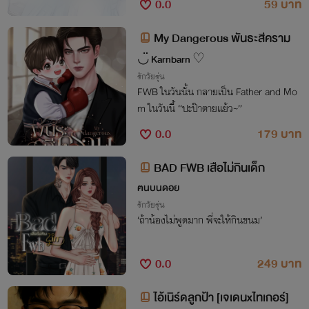
0.0
59 บาท
ลอดไป
My Dangerous พันธะสีคราม
◡̈ Karnbarn ♡
รักวัยรุ่น
FWB ในวันนั้น กลายเป็น Father and Mo
m ในวันนี้ “ปะป๊าตายแย้ว~”
0.0
179 บาท
BAD FWB เสือไม่กินเด็ก
ฅนบนดอย
รักวัยรุ่น
‘ถ้าน้องไม่พูดมาก พี่จะให้กินขนม’
0.0
249 บาท
ไอ้เนิร์ดลูกป้า [เจเดนxไทเกอร์]