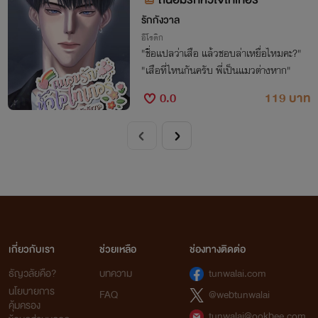
รักกังวาล
อีโรติก
"ชื่อแปลว่าเสือ แล้วชอบล่าเหยื่อไหมคะ?"
"เสือที่ไหนกันครับ พี่เป็นแมวต่างหาก"
0.0
119 บาท
เกี่ยวกับเรา
ช่วยเหลือ
ช่องทางติดต่อ
ธัญวลัยคือ?
บทความ
tunwalai.com
นโยบายการ
FAQ
@webtunwalai
คุ้มครอง
tunwalai@ookbee.com