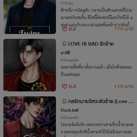
รักวัยรุ่น
ศึกหนีการนัดดูตัว กลายเป็นศึกแอบหนีไปอ
อกเดทกันซะงั้น ชีวิตนี้คิดจะหนีใครก็หนีได้ แ
ต่อย่าเล่นกับระบบฝาแฝดที่แค่อ้าปากมันก็เห็
0.0
179 บาท
นไปถึงไส้ติ่ง จะเป็นยังไงเมื่อคนที่เราไว้ใจ…
ดันไปร่วมมือกับคนอื่น
LOVE IS BAD รักร้าย
มะลิซี
รักโรแมนติก
ผมตามตื้อพี่มาตั้งนานแล้ว เมื่อไรพี่จะยอมเ
ป็นแฟนผม
0.0
119 บาท
กลรักนายวิศวะตัวร้าย (Love tri
ck) (ไทเกอร์ x น้ำตาล)
Duck.bell
รักโรแมนติก
ไทเกอร์คลั่งรัก แพรวพราวตามจีบน้ำตาลเพ
ราะตกหลุมรักที่น้ำตาลทำโก๊ะใส่ด้วยการเจอ