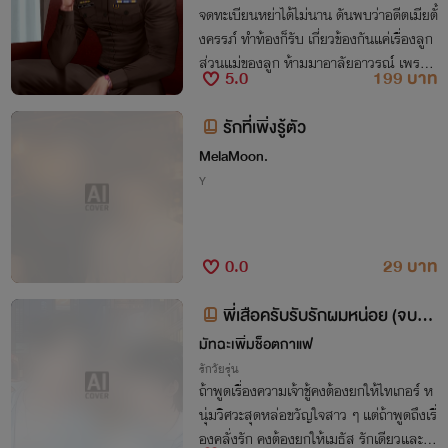
จดทะเบียนหย่าได้ไม่นาน ดันพบว่าอดีตเมียตั้
งครรภ์ ทำท้องก็รับ เกี่ยวข้องกันแค่เรื่องลูก
ส่วนแม่ของลูก ห้ามมาอาลัยอาวรณ์ เพราะ
5.0
199 บาท
คนที่เอ่ยปากขอหย่าก่อน ไม่มีสิทธิ์กลับมาเป็
นเมีย!
รักที่เพิ่งรู้ตัว
MelaMoon.
Y
0.0
29 บาท
พี่เสือครับรับรักผมหน่อย (จบแล้
ว)
มัทฉะเพิ่มช็อตกาแฟ
รักวัยรุ่น
ถ้าพูดเรื่องความเจ้าชู้คงต้องยกให้ไทเกอร์ ห
นุ่มวิศวะสุดหล่อขวัญใจสาว ๆ แต่ถ้าพูดถึงเรื่
องคลั่งรัก คงต้องยกให้เมธัส รักเดียวและต