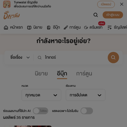
Tunwalai ธัญวลัย
เปิดแอป
เพื่อประสบการณ์ที่ดีกว่าบนมือถือ
เข้าสู่ระบบ
มาใหม่
หน้าแรก
นิยาย
อีบุ๊ก
การ์ตูน
ดรีมแชท
ธัญลิสต์
กำลังหาอะไรอยู่เอ่ย?
นิยาย
อีบุ๊ก
การ์ตูน
หมวด
เรียงตาม
ทุกหมวด
การอัปเดต
ซ่อนผลงานที่ใช้ปก AI
แสดงเฉพาะโปรโมชัน
ผลลัพธ์
35
รายการ