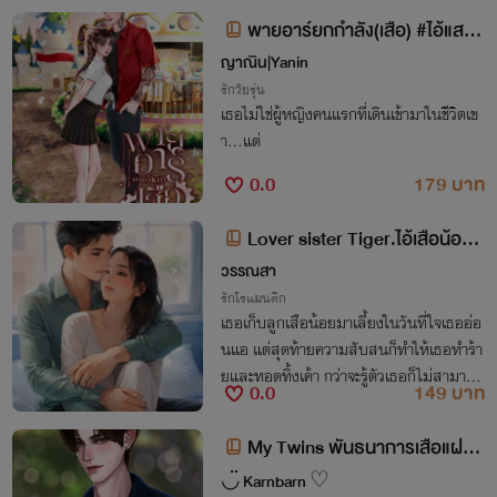
พายอาร์ยกกำลัง(เสือ) #ไอ้แสบข
องพี่เสือ
ญาณิน|Yanin
รักวัยรุ่น
เธอไม่ใช่ผู้หญิงคนแรกที่เดินเข้ามาในชีวิตเข
า...แต่
0.0
179 บาท
Lover sister Tiger.ไอ้เสือน้อย
พยศรัก
วรรณสา
รักโรแมนติก
เธอเก็บลูกเสือน้อยมาเลี้ยงในวันที่ใจเธออ่อ
นแอ แต่สุดท้ายความสับสนก็ทำให้เธอทำร้า
ยและทอดทิ้งเค้า กว่าจะรู้ตัวเธอก็ไม่สามารถเ
0.0
149 บาท
อาเค้ากลับคืนมาได้อีก ความรักระหว่างเด็กห
นุ่มกับรุ่นพี่สาวจะเป็นยังไงต่อไป...
My Twins พันธนาการเสือแฝด
1
◡̈ Karnbarn ♡