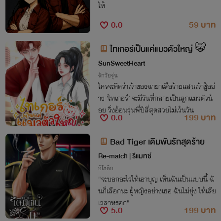
ให้
0.0
59 บาท
ไทเกอร์เป็นแค่แมวตัวใหญ่ 🐯
SunSweetHeart
รักวัยรุ่น
ใครจะคิดว่าเจ้าของฉายาเสือร้ายแสนเจ้าชู้อย่
าง ‘ไทเกอร์’ จะมีวันที่กลายเป็นลูกแมวตัวน้
อย วิ่งอ้อนรุ่นพี่ปีสี่สุดสวยไม่เว้นวัน
0.0
199 บาท
Bad Tiger เดิมพันรักสุดร้าย
Re-match | รีแมทช์
อีโรติก
"จะบอกอะไรให้เอาบุญ เห็นฉันเป็นแบบนี้ ฉั
นก็เลือกนะ ผู้หญิงอย่างเธอ ฉันไม่ยุ่ง ให้เสีย
เวลาหรอก"
5.0
199 บาท