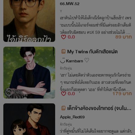
66.MW.52
Y
เขาดันไปทำให้ไอ้เด็กเนิร์ดลูกป้าแข็งเข้า! เพร
าะแบบนั้นไอ้เกอร์จอมซ่าที่มีแต่รอยสักเต็มตั
วต้องรับผิดชอบ ควX 59 อย่างช่วยไม่ได้ “โอ้
0.0
89 บาท
ย ซอยแรงไปไหม กูจะฉีกแล้วเนี่ย!”
My Twins กับดักเสือแฝด
◡̈ Karnbarn ♡
รักวัยรุ่น
‘เขา’ ไม่เคยคิดว่าตัวเองจะตกหลุมรักใครง่าย
ๆ จนกระทั่งได้เจอกับเธอ สาวสวยที่เจอกันค
รั้งแรกก็สะดุดตา ‘เธอ’ ที่ทำให้เขานึกถึงคนใ
0.0
179 บาท
นอดีต แต่ความรักครั้งนี้จะไปต่อได้มั้ย เมื่อเข
ากับพี่ชายของเธอดันเป็นอริกัน
เด็กข้างห้องของไทเกอร์ (จบใน e
-book)
Apple_Red69
รักวัยรุ่น
ว่าที่คู่หมั้นที่ไม่ได้เต็มใจอยากจะดูแล แต่กลับ