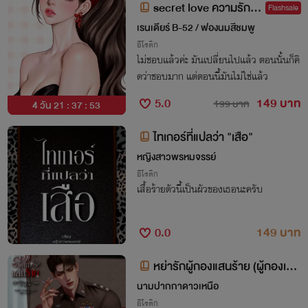
secret love ความรักที่
Flashsale
ต้องซ่อนไว้ (มิกกี้)
เรนเดียร์ B-52 / ฟองนมสีชมพู
อีโรติก
ไม่ชอบแล้วค่ะ มันเปลี่ยนไปแล้ว ตอนนั้นก็คิ
ดว่าชอบมาก แต่ตอนนี้มันไม่ใช่แล้ว
5.0
149 บาท
199 บาท
4 วัน 21 : 37 : 52
ไทเกอร์ที่แปลว่า "เสือ"
หญิงสาวพรหมจรรย์
อีโรติก
เสื้อร้ายตัวนี้เป็นผัวของเธอนะครับ
0.0
149 บาท
หย่ารักผู้กองแสนร้าย (ผู้กองเสื
อ:ดารา)
นามปากกาดาวเหนือ
อีโรติก