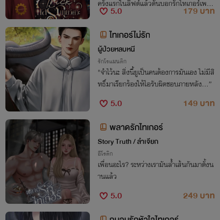
ครั้งแรกในลิฟต์แล้วดันบอกรักไทเกอร์เพรา
5.0
179 บาท
ะตะลึงในความหล่อ "ขึ้นชั้นไหนครับ" "ฉันรั
กคุณค่ะ"
ไทเกอร์ไม่รัก
ผู้ป่วยหลบหนี
รักโรแมนติก
"จำไว้นะ สิ่งนี้ยูเป็นคนต้องการมันเอง ไม่มีสิ
ทธิ์มาเรียกร้องให้ไอรับผิดชอบภายหลัง...”
5.0
149 บาท
พลาดรักไทเกอร์
Story Truth / ลำเจียก
อีโรติก
เพื่อนอะไร? ระหว่างเรามันล้ำเส้นกันมาตั้งน
านแล้ว
5.0
249 บาท
ถนอมรักหัวใจไทเกอร์