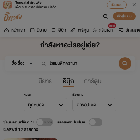
Tunwalai ธัญวลัย
เปิดแอป
เพื่อประสบการณ์ที่ดีกว่าบนมือถือ
เข้าสู่ระบบ
มาใหม่
หน้าแรก
นิยาย
อีบุ๊ก
การ์ตูน
ดรีมแชท
ธัญลิสต์
กำลังหาอะไรอยู่เอ่ย?
นิยาย
อีบุ๊ก
การ์ตูน
หมวด
เรียงตาม
ทุกหมวด
การอัปเดต
ซ่อนผลงานที่ใช้ปก AI
แสดงเฉพาะโปรโมชัน
ผลลัพธ์
12
รายการ