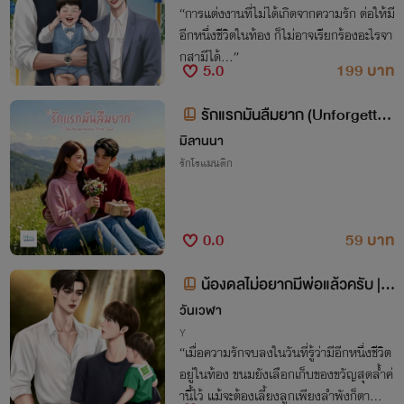
“การแต่งงานที่ไม่ได้เกิดจากความรัก ต่อให้มี
อีกหนึ่งชีวิตในท้อง ก็ไม่อาจเรียกร้องอะไรจา
กสามีได้...”
5.0
199 บาท
รักแรกมันลืมยาก (Unforgettab
le first love)
มิลานนา
รักโรแมนติก
0.0
59 บาท
น้องดลไม่อยากมีพ่อแล้วครับ |
Mpreg
วันเวฬา
Y
“เมื่อความรักจบลงในวันที่รู้ว่ามีอีกหนึ่งชีวิต
อยู่ในท้อง ขนมยังเลือกเก็บของขวัญสุดล้ำค่
านี้ไว้ แม้จะต้องเลี้ยงลูกเพียงลำพังก็ตา