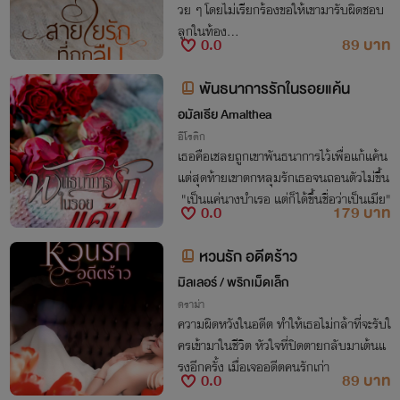
วย ๆ โดยไม่เรียกร้องขอให้เขามารับผิดชอบ
ลูกในท้อง...
0.0
89 บาท
พันธนาการรักในรอยแค้น
อมัลเธีย​ Amalthea
อีโรติก
เธอคือเชลยถูกเขาพันธนาการไว้เพื่อแก้แค้น
แต่สุดท้ายเขาตกหลุมรักเธอจนถอนตัวไม่ขึ้น
"เป็นแค่นางบำเรอ แต่ก็ได้ขึ้นชื่อว่าเป็นเมีย"
0.0
179 บาท
หวนรัก อดีตร้าว
มิลเลอร์ / พริกเม็ดเล็ก
ดราม่า
ความผิดหวังในอดีต ทำให้เธอไม่กล้าที่จะรับใ
ครเข้ามาในชีวิต หัวใจที่ปิดตายกลับมาเต้นแ
รงอีกครั้ง เมื่อเจออดีตคนรักเก่า
0.0
89 บาท