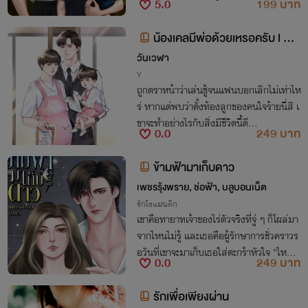
5.0
199 บาท
ม...”
น้องเคลมีพ่อด้วยเหรอครับ l Mp
reg
วันเวฬา
Y
ถูกตราหน้าว่าเล่นชู้จนแฟนบอกเลิกไม่เท่าไห
ร่ หากแต่พบว่าตั้งท้องลูกของคนใจร้ายนี่สิ เ
ขาจะทำอย่างไรกับสิ่งมีชีวิตนี้ดี...
0.0
249 บาท
ข้ามฟ้ามาเก็บดาว
เพชรรุ้งพราย, ช่อฟ้า, บลูบอนเน็ต
รักโรแมนติก
เขาคือทายาทเจ้าของไร่ตัวจริงที่จู่ ๆ ก็โผล่มา
จากไหนไม่รู้ และเธอคือผู้รักษาการชั่วคราวร
อวันที่เขาจะมาเก็บเธอใส่ตะกร้าหัวใจ “ไหนบ
0.0
249 บาท
อกให้มาเก็บดาวไง” “ก็ดาวบนฟ้านั่นมีเยอะแ
ยะ” “จะเก็บดาวบนดินดวงนี้”
รักเพื่อเพียงผ่าน