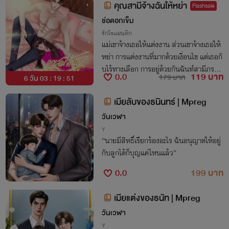
คุณสามีจ้างฉันให้หย่า
Flashsale
ช่อดอกเข็ม
รักโรแมนติก
แม่เขาจ้างเธอให้แต่งงาน ส่วนเขาจ้างเธอให้
หย่า การแต่งงานที่มากด้วยเงื่อนไข แต่เธอกั
บไร้ทางเลือก การอยู่ด้วยกันฉันท์สามีภรรย
0.0
119 บาท
179 บาท
6 วัน 03 : 19 : 50
าที่ไร้ซึ่งใจ ทว่าได้สร้างสิ่งที่มีค่ามหาศาลให้กั
บเธอ...
เมียลับของธนินทร์ | Mpreg
วันเวฬา
Y
“นายมีสิทธิ์เรียกร้องอะไร ฉันอนุญาตให้อยู่
กับลูกได้ก็บุญแค่ไหนแล้ว”
0.0
199 บาท
เมียแต่งของธนัท | Mpreg
วันเวฬา
Y