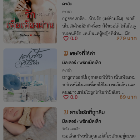
ดาลัน
ดราม่า
กฎของเขาคือ...ห้ามรัก (แต่ห้ามลืม) จะกลั
บไปเกิดใหม่อีกกี่ครั้งเขาก็จำเธอได้ ไม่ใช่ในฐ
านะคนที่รัก แต่เป็นแค่ผู้หญิงที่ผ่าน...มือ
0.0
279 บาท
เศษใจที่ไร้ค่า
มิลเลอร์ / พริกเม็ดเล็ก
ดราม่า
เขาถูกหลอกใช้ ถูกหลอกให้รัก เป็นเพียงหม
ากตัวหนึ่งในเกมที่เธอใช้ในการแก้แค้น และ
คนอย่างเขาไม่ใช่ลูกไก่ในกำมือใคร…
0.0
89 บาท
สายใยรักที่ถูกลืม
มิลเลอร์ / พริกเม็ดเล็ก
รักโรแมนติก
เธอเลือกที่จะเป็นคุณแม่เลี้ยงเดี่ยวอยู่แบบส