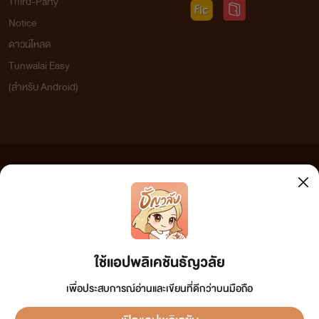
Third-Party
Notice
ดาวน์โหลด
Tunwalai Easy
(สำหรับ Android)
ข้อความที่ท่านได้อ่านจากเว็บไซต์นี้เกิดจากการเขียนโดยสาธารณชนและเผยแพร่โดยอัตโนมัติ ผู้ดูแล
เว็บไซต์แห่งนี้ไม่ได้เห็นด้วยและไม่ขอรับผิดชอบต่อข้อความใดๆ ทั้งสิ้น ดังนั้นผู้อ่านทุกท่านโปรดใช้
วิจารณญาณในการกลั่นกรองด้วยตนเอง และหากท่านพบข้อความใดๆ ที่ขัดต่อกฎหมายและศีลธรรม
กรุณาแจ้งมาที่ tunwalai@ookbee.com เพื่อทีมงานจะได้ดำเนินการในทันที ทั้งนี้ ทางเว็บไซต์ขอสงวน
ลิขสิทธิ์ตามพระราชบัญญัติลิขสิทธิ์ (ฉบับเพิ่มเติม) พ.ศ.2558
ใช้แอปพลิเคชันธัญวลัย
เพื่อประสบการณ์อ่านและเขียนที่ดีกว่าบนมือถือ