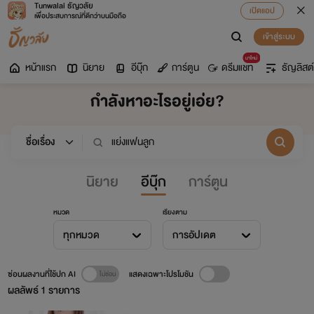
Tunwalai ธัญวลัย
เปิดแอป
เพื่อประสบการณ์ที่ดีกว่าบนมือถือ
เข้าสู่ระบบ
มาใหม่
หน้าแรก
นิยาย
อีบุ๊ก
การ์ตูน
ดรีมแชท
ธัญลิสต์
กำลังหาอะไรอยู่เอ่ย?
นิยาย
อีบุ๊ก
การ์ตูน
หมวด
เรียงตาม
ทุกหมวด
การอัปเดต
ซ่อนผลงานที่ใช้ปก AI
แสดงเฉพาะโปรโมชัน
ผลลัพธ์
1
รายการ