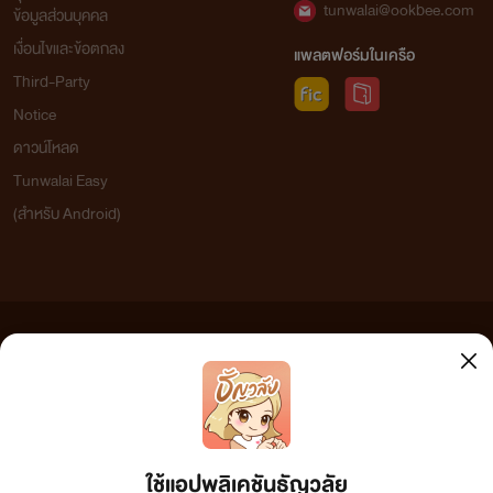
tunwalai@ookbee.com
ข้อมูลส่วนบุคคล
เงื่อนไขและข้อตกลง
แพลตฟอร์มในเครือ
Third-Party
Notice
ดาวน์โหลด
Tunwalai Easy
(สำหรับ Android)
ข้อความที่ท่านได้อ่านจากเว็บไซต์นี้เกิดจากการเขียนโดยสาธารณชนและเผยแพร่โดยอัตโนมัติ ผู้ดูแล
เว็บไซต์แห่งนี้ไม่ได้เห็นด้วยและไม่ขอรับผิดชอบต่อข้อความใดๆ ทั้งสิ้น ดังนั้นผู้อ่านทุกท่านโปรดใช้
วิจารณญาณในการกลั่นกรองด้วยตนเอง และหากท่านพบข้อความใดๆ ที่ขัดต่อกฎหมายและศีลธรรม
กรุณาแจ้งมาที่ tunwalai@ookbee.com เพื่อทีมงานจะได้ดำเนินการในทันที ทั้งนี้ ทางเว็บไซต์ขอสงวน
ลิขสิทธิ์ตามพระราชบัญญัติลิขสิทธิ์ (ฉบับเพิ่มเติม) พ.ศ.2558
ใช้แอปพลิเคชันธัญวลัย