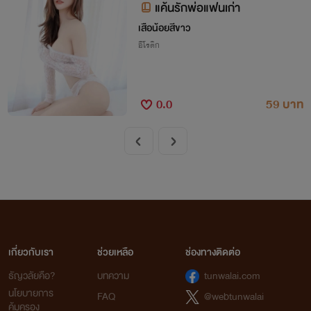
แค้นรักพ่อแฟนเก่า
เสือน้อยสีขาว
อีโรติก
0.0
59 บาท
เกี่ยวกับเรา
ช่วยเหลือ
ช่องทางติดต่อ
ธัญวลัยคือ?
บทความ
tunwalai.com
นโยบายการ
FAQ
@webtunwalai
คุ้มครอง